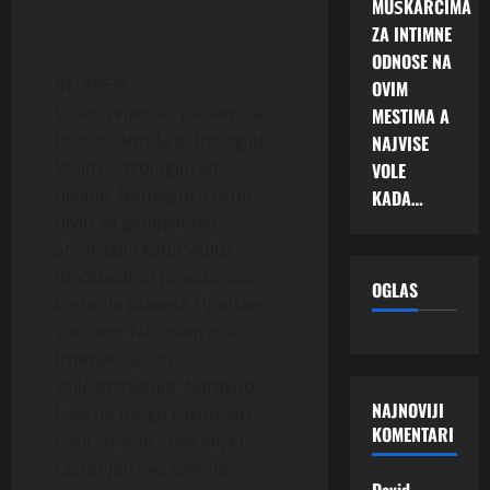
MUŠKARCIMA
ZA INTIMNE
ODNOSE NA
INTERESI
OVIM
Volim zvijezde, pa sam za
MESTIMA A
hobi odabrala astrologiju.
NAJVISE
Volim astrologiju jer
VOLE
djeluje. Nemoguće je ne
KADA…
diviti se genijalnosti
Stvoritelja kada vidite
međusobnu povezanost
OGLAS
kretanja planeta i ljudske
sudbine. Ne znam ništa
iznenađujuće i
veličanstvenije. Naravno,
NAJNOVIJI
ljudi ne mogu razumjeti
KOMENTARI
cijeli smisao stvaranja i
razumjeti sve zakone
David