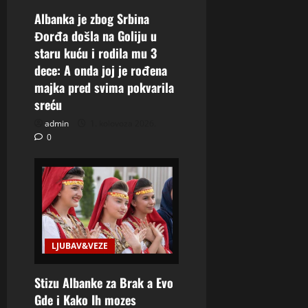
Albanka je zbog Srbina
Đorđa došla na Goliju u
staru kuću i rodila mu 3
dece: A onda joj je rođena
majka pred svima pokvarila
sreću
admin
1. kolovoza 2026.
0
LJUBAV&VEZE
Stizu Albanke za Brak a Evo
Gde i Kako Ih mozes