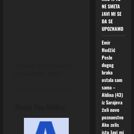
NE SMETA
JAVI MI SE
DA SE
UPOZNAMO
Emir
Hodžić
o
Posle
dugog
UKOLIKO ZELITE DODAJTE
braka
ME NA PROFIL ISPOD:
ostala sam
sama –
Aldina (43)
iz Sarajeva
About The Author
želi novo
poznanstvo
Ako zelis
isto Javi mi