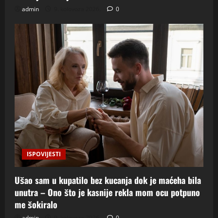
admin
9. kolovoza 2026.
0
ISPOVIJESTI
Ušao sam u kupatilo bez kucanja dok je maćeha bila
unutra – Ono što je kasnije rekla mom ocu potpuno
me šokiralo
admin
9. kolovoza 2026.
0