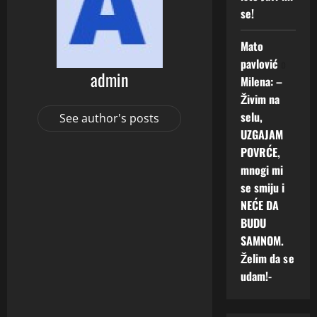
se!
Mato
pavlović
o
admin
Milena: –
Živim na
selu,
See author's posts
UZGAJAM
POVRĆE,
mnogi mi
se smiju i
NEĆE DA
BUDU
SAMNOM.
Želim da se
udam!-