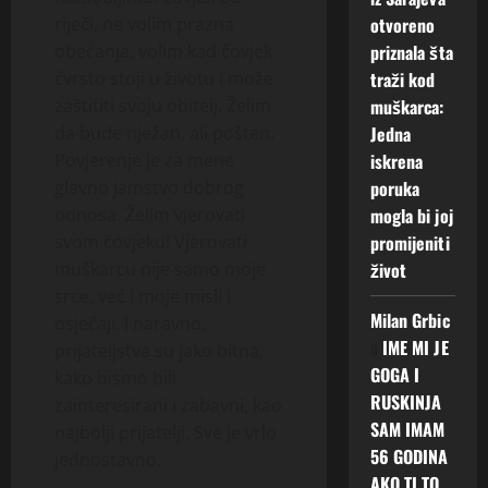
otvoreno
riječi, ne volim prazna
priznala šta
obećanja, volim kad čovjek
traži kod
čvrsto stoji u životu i može
muškarca:
zaštititi svoju obitelj. Želim
Jedna
da bude nježan, ali pošten.
iskrena
Povjerenje je za mene
poruka
glavno jamstvo dobrog
mogla bi joj
odnosa. Želim vjerovati
promijeniti
svom čovjeku! Vjerovati
život
muškarcu nije samo moje
srce, već i moje misli i
Milan Grbic
osjećaji. I naravno,
o
IME MI JE
prijateljstva su jako bitna,
GOGA I
kako bismo bili
RUSKINJA
zainteresirani i zabavni, kao
SAM IMAM
najbolji prijatelji. Sve je vrlo
56 GODINA
jednostavno.
AKO TI TO