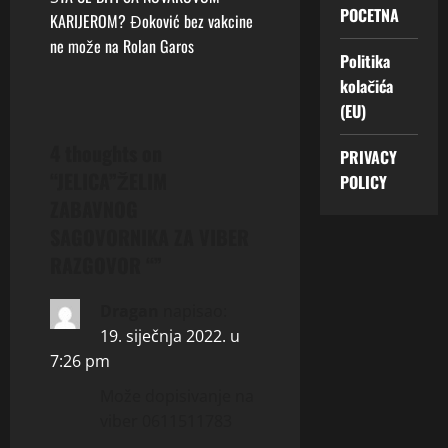
t
POCETNA
KARIJEROM? Đoković bez vakcine
n
ne može na Rolan Garos
Politika
a
kolačića
(EU)
v
4 thoughts on
PRIVACY
i
“
JELICA”ŽELIM
POLICY
g
ZABAVNOG
SAGOVORNIKA ZA VIBER
a
RAZGOVOR “
”
t
Dragan
napisao:
i
19. siječnja 2022. u
7:26 pm
o
Može dopisivanje na
n
viber 0611511783