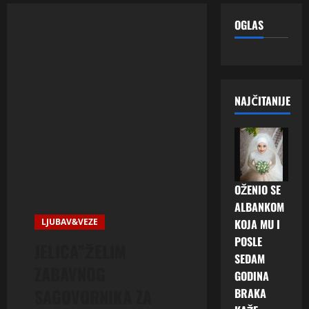
OGLAS
NAJČITANIJE
OŽENIO SE
ALBANKOM
LJUBAV&VEZE
KOJA MU I
POSLE
JELICA”ŽELIM
SEDAM
ZABAVNOG
GODINA
SAGOVORNIKA ZA
BRAKA