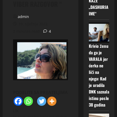
KAŽE
VIBER RAZGOVOR “
„DASHURIA
IME“
admin
19. siječnja 2022.
2 minutes read
4
Krivio ženu
da ga je
VARALA jer
ćerka ne
liči na
njega: Kad
je uradila
DNK saznala
PODELITE SA PRIJATELJIMA
istinu posle
38 godina
LIK