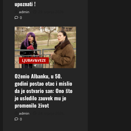
upoznati !
admin
29. srpnja 2026.
0
LJUBAV&VEZE
Oženio Albanku, u 50.
godini postao otac i mislio
da je ostvario san: Ono što
je usledilo zauvek mu je
promenilo život
admin
24. srpnja 2026.
0