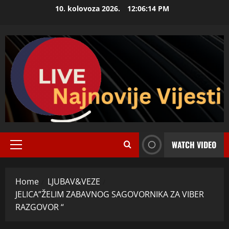
Skip
10. kolovoza 2026.
12:06:15 PM
to
content
WATCH VIDEO
Primary
Menu
Home
LJUBAV&VEZE
JELICA”ŽELIM ZABAVNOG SAGOVORNIKA ZA VIBER
RAZGOVOR “