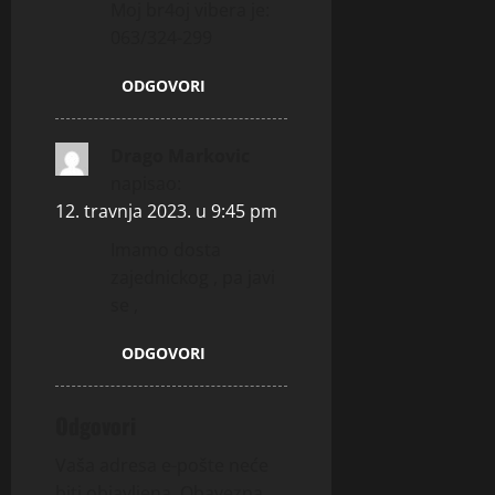
Moj br4oj vibera je:
063/324-299
ODGOVORI
Drago Markovic
napisao:
12. travnja 2023. u 9:45 pm
Imamo dosta
zajednickog , pa javi
se ,
ODGOVORI
Odgovori
Vaša adresa e-pošte neće
biti objavljena.
Obavezna