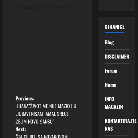
Facebook Comments
STRANICE
Blog
DISCLAIMER
Forum
Home
P
Previous:
INFO
ILHANA”ŽIVOT ME NIJE MAZIO I U
MAGAZIN
o
LJUBAVI NISAM IAMAL SRECE
KONTAKTIRAJTE
ŽELIM NOVU ŠANSU”
s
NAS
Next:
ŠTA ĆE BITI SA NOVAKOVOM