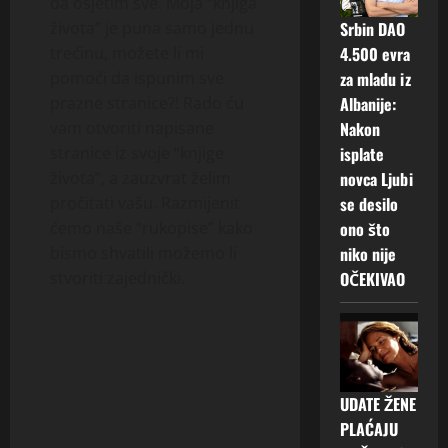
da osjetim sve. Moja “knjiga
života” je puna samo jednu
Srbin DAO
trećinu, možete li mi
4.500 evra
pomoći da ispunim sve
za mladu iz
prazne stranice?! Rado ću
Albanije:
vam otvoriti napisane
Nakon
stranice iz svoje “knjige
isplate
života”, a zauzvrat želim
novca Ljubi
pročitati vašu. Razmijenit
se desilo
ćemo naše “rukopise” kako
ono što
bismo shvatili možemo li
niko nije
stvoriti zajednički.
OČEKIVAO
UDATE ŽENE
PLAĆAJU