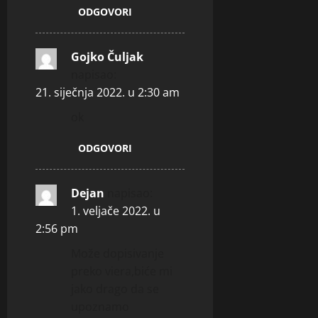
ODGOVORI
Gojko Čuljak
napisao:
21. siječnja 2022. u 2:30 am
ok
ODGOVORI
Dejan
napisao:
1. veljače 2022. u
2:56 pm
Može dopisivanje
preko viera,biće mi
jako drago da se
upoznamo