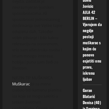
svijeta. Zadatak je
Jovicic
o
nesrazmjeran ljudskim
AJLA 42
sposobnostima. Ali
BERLIN –
sposobnost jednostavnog
Vjerujem da
dodirivanja ove Velike tajne
negdje
oduzima dah. Također
postoji
volim plivanje i bilo kakvu
muškarac s
rekreaciju na otvorenom,
kojim ću
vrlo sam višestruka osoba i
ponovo
imam mnogo interesa,
osjetiti onu
hobija i puna sam žeđi za
pravu,
životom.
iskrenu
NJEZIN TIP MUŠKARCA
ljubav
Muškarac
bi za mene
Goran
trebao biti kamena planina
Blatarić
o
iza koje se mogu sakriti u
Denisa (40)
teškim životnim
iz Sarajeva
razdobljima. Čovjek od