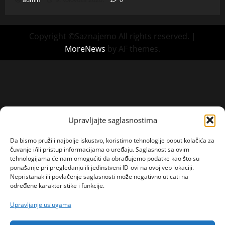
Copyright ©Saznajemo All rights reserved.
|
MoreNews
by AF themes.
Upravljajte saglasnostima
Da bismo pružili najbolje iskustvo, koristimo tehnologije poput kolačića za
čuvanje i/ili pristup informacijama o uređaju. Saglasnost sa ovim
tehnologijama će nam omogućiti da obrađujemo podatke kao što su
ponašanje pri pregledanju ili jedinstveni ID-ovi na ovoj veb lokaciji.
Nepristanak ili povlačenje saglasnosti može negativno uticati na
određene karakteristike i funkcije.
Upravljanje uslugama