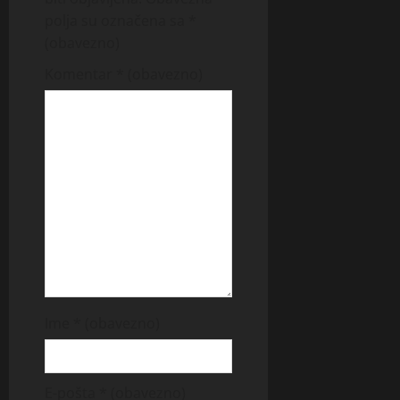
polja su označena sa
*
(obavezno)
Komentar
* (obavezno)
Ime
* (obavezno)
E-pošta
* (obavezno)