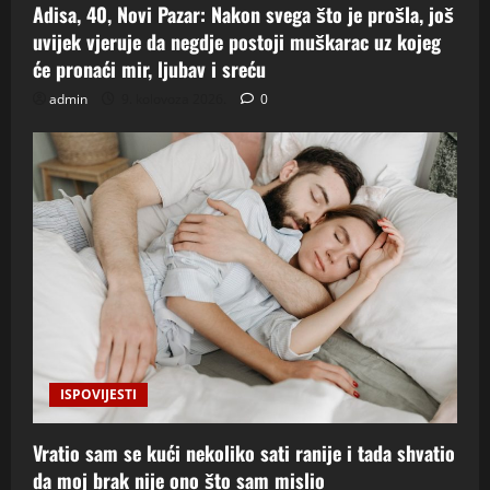
Adisa, 40, Novi Pazar: Nakon svega što je prošla, još
uvijek vjeruje da negdje postoji muškarac uz kojeg
će pronaći mir, ljubav i sreću
admin
9. kolovoza 2026.
0
ISPOVIJESTI
Vratio sam se kući nekoliko sati ranije i tada shvatio
da moj brak nije ono što sam mislio