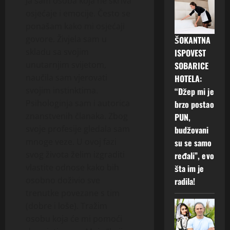
Ja sam osoba koja ne skriva
osjećaje i emocije. Često se
ponašam kako mi osjećaji
govore. Živjela sam u
ŠOKANTNA
skladu sa svojim
ISPOVEST
unutarnjim svijetom,
SOBARICE
naučila sam vjerovati
HOTELA:
svojim instinktima.
“Džep mi je
Psihologinja sam i autorica
brzo postao
znanstvenih članaka. Zbog
PUN,
svoje profesije gledala sam
budžovani
mnoge veze. U ovoj fazi
su se samo
svog života želim izgraditi
ređali”, evo
vlastite odnose kako bih
šta im je
osobno doživio sve
radila!
trenutke povezane s tim
(dobre i loše). Tražim
osobu koja će mi pomoći