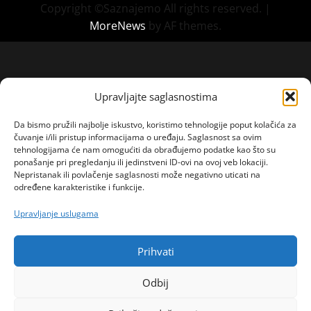
Copyright ©Saznajemo All rights reserved.
|
MoreNews
by AF themes.
Upravljajte saglasnostima
Da bismo pružili najbolje iskustvo, koristimo tehnologije poput kolačića za
čuvanje i/ili pristup informacijama o uređaju. Saglasnost sa ovim
tehnologijama će nam omogućiti da obrađujemo podatke kao što su
ponašanje pri pregledanju ili jedinstveni ID-ovi na ovoj veb lokaciji.
Nepristanak ili povlačenje saglasnosti može negativno uticati na
određene karakteristike i funkcije.
Upravljanje uslugama
Prihvati
Odbij