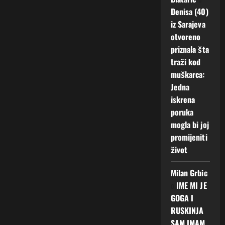
Denisa (40)
iz Sarajeva
otvoreno
priznala šta
traži kod
muškarca:
Jedna
iskrena
poruka
mogla bi joj
promijeniti
život
Milan Grbic
o
IME MI JE
GOGA I
RUSKINJA
SAM IMAM