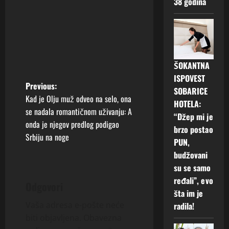
38 godina
ŠOKANTNA
ISPOVEST
P
Previous:
SOBARICE
Kad je Olju muž odveo na selo, ona
HOTELA:
o
se nadala romantičnom uživanju: A
“Džep mi je
onda je njegov predlog podigao
s
brzo postao
Srbiju na noge
PUN,
t
budžovani
su se samo
n
ređali”, evo
Odgovori
a
šta im je
Vaša adresa e-pošte neće
radila!
v
biti objavljena.
Obavezna