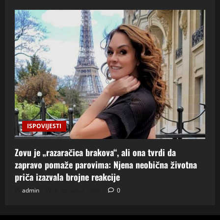
ISPOVIJESTI
Zovu je „razaračica brakova“, ali ona tvrdi da
zapravo pomaže parovima: Njena neobična životna
priča izazvala brojne reakcije
admin
8. kolovoza 2026.
0