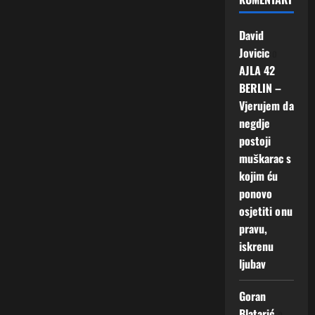
David
Jovicic
o
AJLA 42
BERLIN –
Vjerujem da
negdje
postoji
muškarac s
kojim ću
ponovo
osjetiti onu
pravu,
iskrenu
ljubav
Goran
Blatarić
o