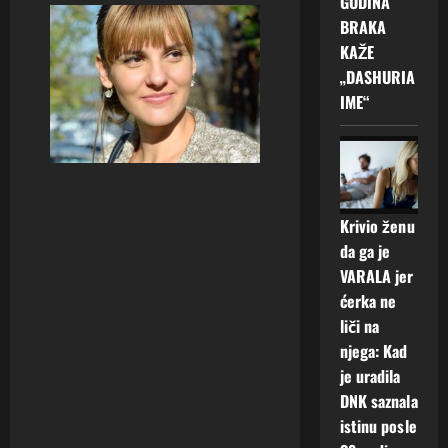
GODINA
BRAKA
KAŽE
„DASHURIA
IME“
Krivio ženu
da ga je
VARALA jer
ćerka ne
liči na
njega: Kad
je uradila
DNK saznala
istinu posle