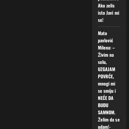
Ako zelis
isto Javi mi
se!
Mato
pavlović
o
Milena: –
Živim na
selu,
UZGAJAM
POVRĆE,
mnogi mi
se smiju i
NEĆE DA
BUDU
SAMNOM.
Želim da se
udam!-