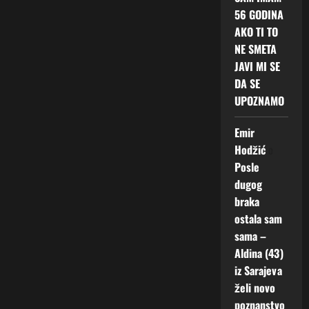
56 GODINA
AKO TI TO
NE SMETA
JAVI MI SE
DA SE
UPOZNAMO
Emir
Hodžić
o
Posle
dugog
braka
ostala sam
sama –
Aldina (43)
iz Sarajeva
želi novo
poznanstvo