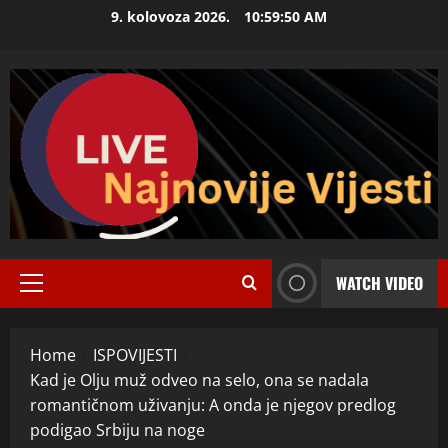
Skip
9. kolovoza 2026.
10:59:51 AM
to
content
WATCH VIDEO
Primary
Menu
Home
ISPOVIJESTI
Kad je Olju muž odveo na selo, ona se nadala
romantičnom uživanju: A onda je njegov predlog
podigao Srbiju na noge