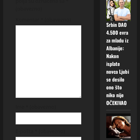
polja su označena sa
*
i
(obavezno)
g
Komentar
* (obavezno)
Srbin DAO
a
4.500 evra
za mladu iz
t
Albanije:
Nakon
i
isplate
o
novca Ljubi
se desilo
n
ono što
niko nije
OČEKIVAO
Ime
* (obavezno)
E-pošta
* (obavezno)