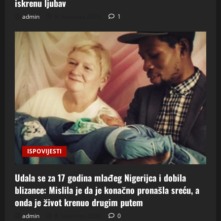
iskrenu ljubav
admin
8. kolovoza 2026.
1
ISPOVIJESTI
Udala se za 17 godina mlađeg Nigerijca i dobila
blizance: Mislila je da je konačno pronašla sreću, a
onda je život krenuo drugim putem
admin
8. kolovoza 2026.
0