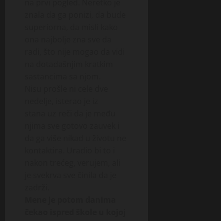
na prvi pogled. Neretko je
znala da ga ponizi, da bude
superiorna, da misli kako
ona najbolje zna sve da
radi, što nije mogao da vidi
na dotadašnjim kratkim
sastancima sa njom.
Nisu prošle ni cele dve
nedelje, isterao je iz
stana uz reči da je među
njima sve gotovo zauvek i
da ga više nikad u životu ne
kontaktira. Uradio bi to i
nakon trećeg, verujem, ali
je svekrva sve činila da je
zadrži.
Mene je potom danima
čekao ispred škole u kojoj