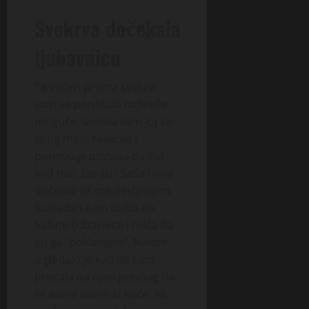
Svekrva dočekala
ljubavnicu
Te večeri prema svekrvi
sam se ponašala najlepše
moguće. Izvinila sam joj se
zbog moje reakcije i
ponovo je pozvala da živi
kod nas, što su i Saša i ona
dočekali sa oduševljenjem.
Sutradan sam otišla do
Sašine ljubavnice i rekla da
joj ga “poklanjam”. Naime,
izgledalo je kao da sam
pristala na njen predlog da
se sama iselim iz kuće. Ali,