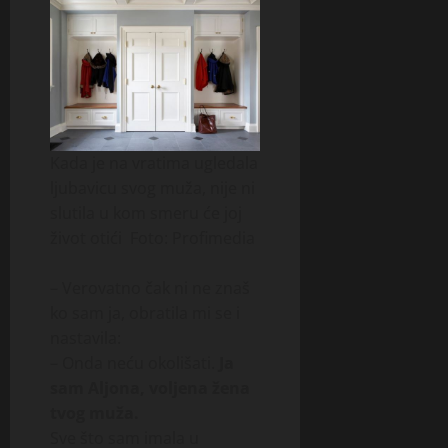
Kada je na vratima ugledala
ljubavicu svog muža, nije ni
slutila u kom smeru će joj
život otići
Foto: Profimedia
– Verovatno čak ni ne znaš
ko sam ja, obratila mi se i
nastavila:
– Onda neću okolišati.
Ja
sam Aljona, voljena žena
tvog muža.
Sve što sam imala u