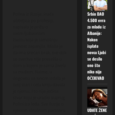
Srbin DAO
Polina iz Rusije, inače
4.500 evra
učiteljica po profesiji,
za mladu iz
napisala je priču o
Albanije:
svom ljubavnom
Nakon
životu koja je tamošnju
isplate
javnost zapanjila. Misila je
novca Ljubi
da ima srećan brak, sve dok
se desilo
se sverkva nije preselila u
ono što
dom u kojem je sama živela
niko nije
sa mužem. Naime, u
OČEKIVAO
dogovou sa sinom izdala je
svoj stan i celu kiriju davala
je njemu. I to nije jedina
stvar koju je uradio suprug
Polini iza leđa. Sve iluzije o
UDATE ŽENE
njenom idealnom partneru