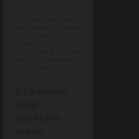
rukama mi je ispalo, a reči
Sašine ljubavnice su mi
odzvanjale. Osećala sam se
kao u košmaru iz kojeg sam
jedva čekala da se
probudim.
– A ja sam mislila da je žena
koju je voleo ona sa kojom
je živeo – odgovorila sam
joj dok sam gutala knedlu.
Od ljubavnice
dobila
nezamislivu
ponudu