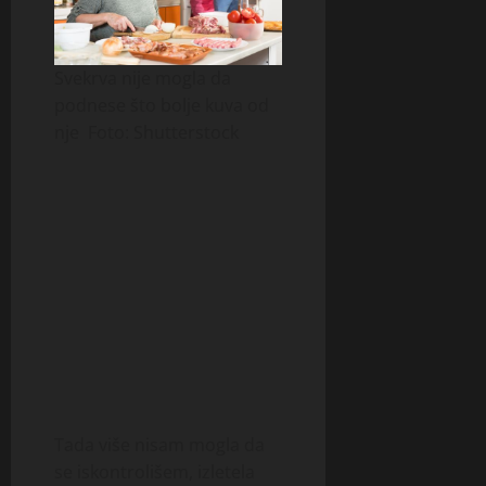
Svekrva nije mogla da
podnese što bolje kuva od
nje
Foto: Shutterstock
Tada više nisam mogla da
se iskontrolišem, izletela