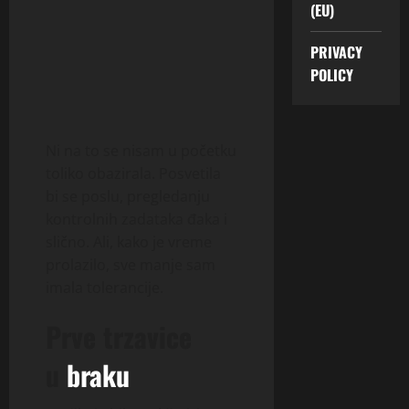
(EU)
PRIVACY
POLICY
Ni na to se nisam u početku
toliko obazirala. Posvetila
bi se poslu, pregledanju
kontrolnih zadataka đaka i
slično. Ali, kako je vreme
prolazilo, sve manje sam
imala tolerancije.
Prve trzavice
u
braku