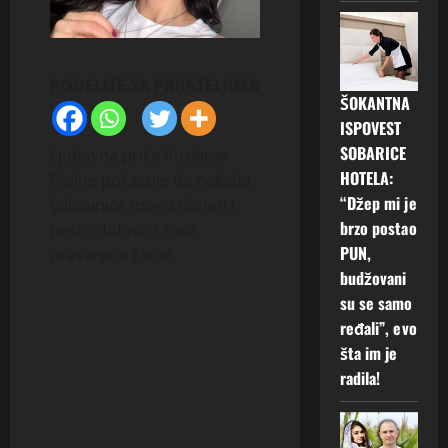
PODELITE SA PRIJATELJIMA
ŠOKANTNA
ISPOVEST
SOBARICE
Ljubavna priče Ruskinje
HOTELA:
Poline pokazuje da nekada
“Džep mi je
ljubavnice mogu doneti i
brzo postao
nešto dobro u život
PUN,
prevarene žene!
budžovani
su se samo
ređali”, evo
šta im je
radila!