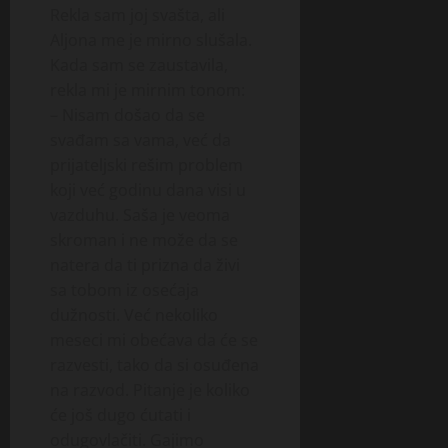
Rekla sam joj svašta, ali
Aljona me je mirno slušala.
Kada sam se zaustavila,
rekla mi je mirnim tonom:
– Nisam došao da se
svađam sa vama, već da
prijateljski rešim problem
koji već godinu dana visi u
vazduhu. Saša je veoma
skroman i ne može da se
natera da ti prizna da živi
sa tobom iz osećaja
dužnosti. Već nekoliko
meseci mi obećava da će se
razvesti, tako da si osuđena
na razvod. Pitanje je koliko
će još dugo ćutati i
odugovlačiti. Gajimo