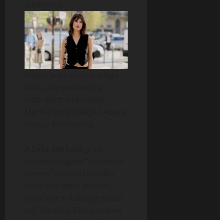
u luksuzu!
Polina je na kraju iz svega
izašla kao pobednica
Foto: Bertrand-Hillion
Marie-Paola/ABACA / Abaca
Press / Profimedia
A Saša, tek kada je sa
svojom drugom “voljenom
ženom” proveo nekoliko
dana pod istim krovom,
shvatio je o kakvoj je osobi
reč, što mi je bilo jasno već