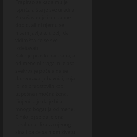
Frapirao se kada mu je
ispričala šta je sve uradila.
Pokušavao je i on da me
dobio, ali ni njemu se
nisam javljala, u želji da
vidim šta će se sve
izdešavati.
Kako je prošlo par dana, a
od mene ni traga, ni glasa,
svekrva je počela da se
dodvorava ljubavnici, koja
joj se predstavila kao
uspešna i moćna žena,
činjenica je da je bila
mnogo bogatija od mene.
Činilo joj se da je ona
idealna prilika za njenog
sina i da će sa njom živetu