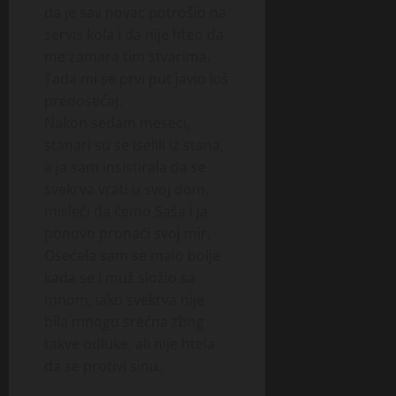
da je sav novac potrošio na
servis kola i da nije hteo da
me zamara tim stvarima.
Tada mi se prvi put javio loš
predosećaj.
Nakon sedam meseci,
stanari su se iselili iz stana,
a ja sam insistirala da se
svekrva vrati u svoj dom,
misleći da ćemo Saša i ja
ponovo pronaći svoj mir.
Osećala sam se malo bolje
kada se i muž složio sa
mnom, iako svekrva nije
bila mnogo srećna zbog
takve odluke, ali nije htela
da se protivi sinu.