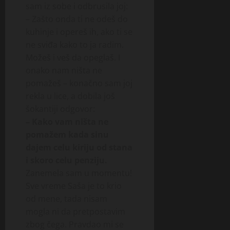
sam iz sobe i odbrusila joj:
– Zašto onda ti ne odeš do
kuhinje i opereš ih, ako ti se
ne sviđa kako to ja radim.
Možeš i veš da opeglaš. I
onako nam ništa ne
pomažeš – konačno sam joj
rekla u lice, a dobila još
šokantiji odgovor:
– Kako vam ništa ne
pomažem kada sinu
dajem celu kiriju od stana
i skoro celu penziju.
Zanemela sam u momentu!
Sve vreme Saša je to krio
od mene, tada nisam
mogla ni da pretpostavim
zbog čega. Pravdao mi se