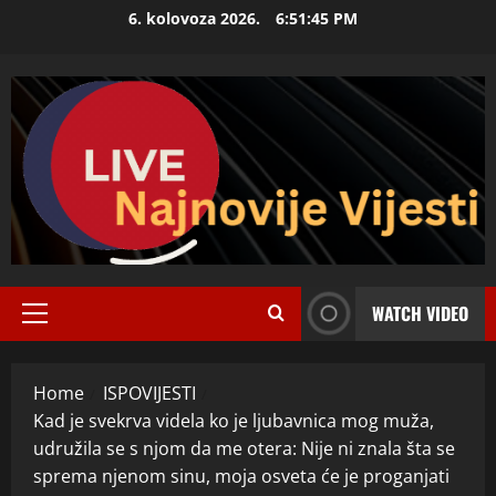
Skip
6. kolovoza 2026.
6:51:46 PM
to
content
WATCH VIDEO
Primary
Menu
Home
ISPOVIJESTI
Kad je svekrva videla ko je ljubavnica mog muža,
udružila se s njom da me otera: Nije ni znala šta se
sprema njenom sinu, moja osveta će je proganjati