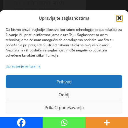
mu nije bio dovoljan da
kupi drugu nekretninu.
I dalje me moli da se
Upravljajte saglasnostima
pomirimo, piše mi stalno i
Da bismo pružili najbolje iskustvo, koristimo tehnologije poput kolačića za
proganja, a ja nikad više
čuvanje i/ili pristup informacijama o uređaju. Saglasnost sa ovim
udvarača nisam imala! Na
tehnologijama će nam omogućiti da obrađujemo podatke kao što su
kraju, svako dobije ono što
ponašanje pri pregledanju ili jedinstveni ID-ovi na ovoj veb lokaciji.
Nepristanak ili povlačenje saglasnosti može negativno uticati na
zaslužuje, zar ne?”, završila
određene karakteristike i funkcije.
je svoju ispovest.
Upravljanje uslugama
IZVOR;STIL.KURIR.RS
Prihvati
Odbij
About The Author
Prikaži podešavanja
Politika kolačića