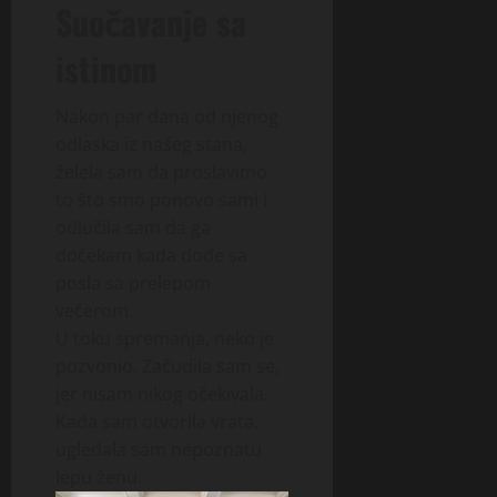
Suočavanje sa
istinom
Nakon par dana od njenog
odlaska iz našeg stana,
želela sam da proslavimo
to što smo ponovo sami i
odlučila sam da ga
dočekam kada dođe sa
posla sa prelepom
večerom.
U toku spremanja, neko je
pozvonio. Začudila sam se,
jer nisam nikog očekivala.
Kada sam otvorila vrata,
ugledala sam nepoznatu
lepu ženu.