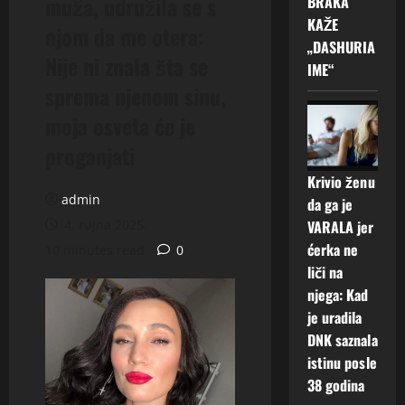
muža, udružila se s
BRAKA
KAŽE
njom da me otera:
„DASHURIA
Nije ni znala šta se
IME“
sprema njenom sinu,
moja osveta će je
proganjati
Krivio ženu
admin
da ga je
4. rujna 2025.
VARALA jer
ćerka ne
10 minutes read
0
liči na
njega: Kad
je uradila
DNK saznala
istinu posle
38 godina