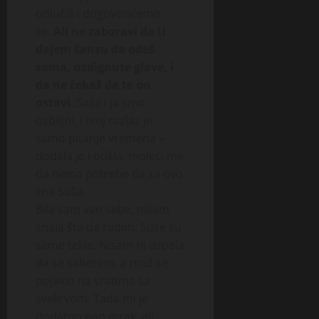
odlučiš i dogovorićemo
se.
Ali ne zaboravi da ti
dajem šansu da odeš
sama, uzdignute glave, i
da ne čekaš da te on
ostavi
. Saša i ja smo
ozbiljni, i tvoj razlaz je
samo pitanje vremena –
dodala je i otišla, moleći me
da nema potrebe da za ovo
zna Saša.
Bila sam van sebe, nisam
znala šta da radim. Suze su
same tekle. Nisam ni uspela
da se saberem, a muž se
pojavio na vratima sa
svekrvom. Tada mi je
dodatno pao mrak, ali