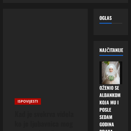
OGLAS
NAJČITANIJE
OŽENIO SE
ALBANKOM
ISPOVIJESTI
KOJA MU I
POSLE
Kad je svekrva videla
SEDAM
ko je ljubavnica mog
GODINA