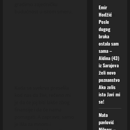
gradimo zajedničku
Emir
budućnost u istom smeru.
Hodžić
o
Posle
dugog
braka
ostala sam
sama –
Aldina (43)
iz Sarajeva
želi novo
poznanstvo
Ako zelis
Kada se svekrva preselila
isto Javi mi
kod nas da živi, rečeno mi
se!
je da će joj biti lakše zbog
finansije i da će nama
Mato
pomagati. A zapravo, samo
pavlović
o
je išla za mnom i
Milena: –