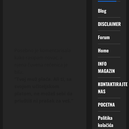
Blog
DISCLAIMER
Forum
Home
Posebno je komentarisala
kako rasipam novac, a
INFO
njena čuvena rečenica je
MAGAZIN
bila:
“Tvoj muž plaća. Ali ti, sa
KONTAKTIRAJTE
svojom učiteljskom
NAS
platom, ne možeš sebi da
priuštiš ni prašak za veš.”
POCETNA
Politika
kolačića