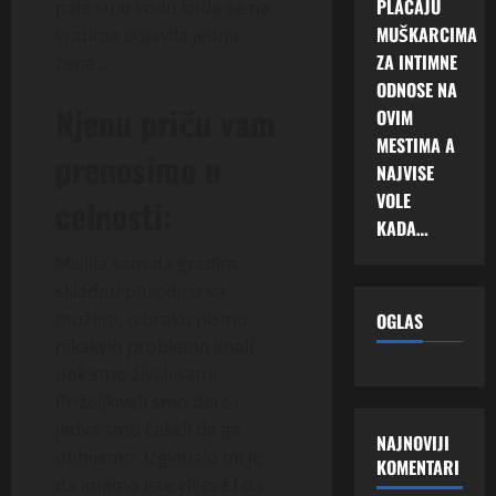
PLAĆAJU
pale su u vodu kada se na
MUŠKARCIMA
vratima pojavila jedna
ZA INTIMNE
žena…
ODNOSE NA
Njenu priču vam
OVIM
MESTIMA A
prenosimo u
NAJVISE
VOLE
celnosti:
KADA…
Mislila sam da gradim
skladnu porodicu sa
mužem, u braku nismo
OGLAS
nikakvih problema imali
dok smo živeli sami.
Priželjkivali smo dete i
jedva smo čekali da ga
NAJNOVIJI
dobijemo. Izgledalo mi je
KOMENTARI
da imamo iste ciljeve i da