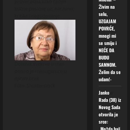
proveravala kako radim
Živim na
kućne poslove uz, naravno,
selu,
kritike i negodovanje.
UZGAJAM
POVRĆE,
mnogi mi
se smiju i
NEĆE DA
BUDU
Dolazak svekrve u stan
SAMNOM.
doneo je i nesuglasice u
Želim da se
njihov brak
udam!-
Foto: Shutterstock
Janko
o
Rada (38) iz
Novog Sada
otvorila je
srce:
„Možda baš