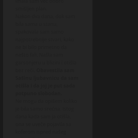
imala sam već dobro
smišljen plan.
Nakon dva dana, dok sam
bila sama u stanu,
spakovala sam samo
najpotrebnije stvari, kako
ne bi bilo primetno da
nešto fali. Našla sam
garsonjeru u blizini i otišla
bez reči
. Obavestila sam
Sašinu ljubavnicu da sam
otišla i da joj je put sada
potpuno slobodan.
Ne mogu da opišem koliko
je bila samo srećna. Istog
dana kada sam ja otišla,
ona se uveče pojavila sa
koferom ispred našeg