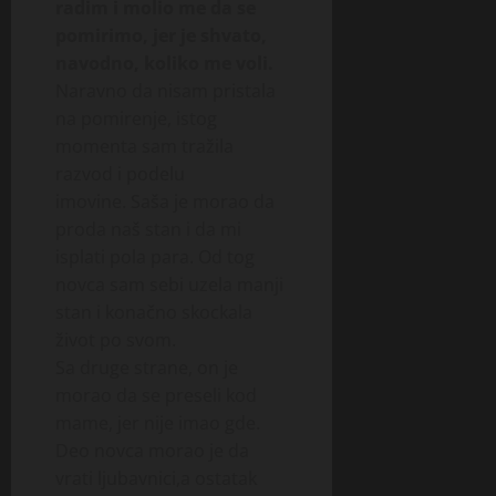
radim i molio me da se
pomirimo, jer je shvato,
navodno, koliko me voli.
Naravno da nisam pristala
na pomirenje, istog
momenta sam tražila
razvod i podelu
imovine. Saša je morao da
proda naš stan i da mi
isplati pola para. Od tog
novca sam sebi uzela manji
stan i konačno skockala
život po svom.
Sa druge strane, on je
morao da se preseli kod
mame, jer nije imao gde.
Deo novca morao je da
vrati ljubavnici,a ostatak