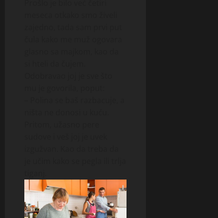
Prošlo je bilo već četiri
meseca otkako smo živeli
zajedno, tada sam prvi put
čula kako me muž ogovara
glasno sa majkom, kao da
si hteli da čujem.
Odobravao joj je sve što
mu je govorila, poput:
– Polina se baš razbacuje, a
ništa ne donosi u kuću.
Pritom, užasno pere
sudove i veš joj je uvek
izgužvan. Kao da treba da
je učim kako se pegla ili trlja
tiganj.