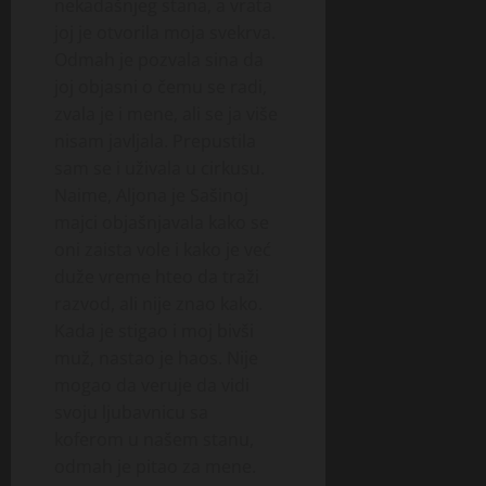
nekadašnjeg stana, a vrata
joj je otvorila moja svekrva.
Odmah je pozvala sina da
joj objasni o čemu se radi,
zvala je i mene, ali se ja više
nisam javljala. Prepustila
sam se i uživala u cirkusu.
Naime, Aljona je Sašinoj
majci objašnjavala kako se
oni zaista vole i kako je već
duže vreme hteo da traži
razvod, ali nije znao kako.
Kada je stigao i moj bivši
muž, nastao je haos. Nije
mogao da veruje da vidi
svoju ljubavnicu sa
koferom u našem stanu,
odmah je pitao za mene.