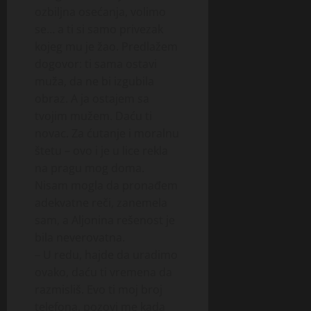
ozbiljna osećanja, volimo
se… a ti si samo privezak
kojeg mu je žao. Predlažem
dogovor: ti sama ostavi
muža, da ne bi izgubila
obraz. A ja ostajem sa
tvojim mužem. Daću ti
novac. Za ćutanje i moralnu
štetu – ovo i je u lice rekla
na pragu mog doma.
Nisam mogla da pronađem
adekvatne reči, zanemela
sam, a Aljonina rešenost je
bila neverovatna.
– U redu, hajde da uradimo
ovako, daću ti vremena da
razmisliš. Evo ti moj broj
telefona, pozovi me kada