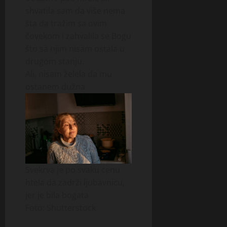
shvatila sam da više nema
šta da tražim sa ovim
čovekom i zahvalila se Bogu
što sa njim nisam ostala u
drugom stanju.
Ali, nisam želela da mu
ostanem dužna.
Svekrva je po svaku cenu
htela da zadrži ljubavnicu,
jer je bila bogata
Foto: Shutterstock