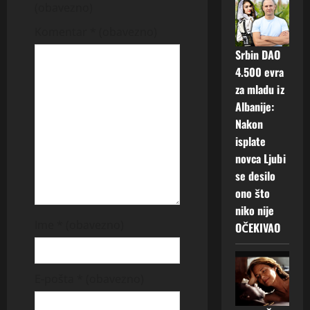
i
(obavezno)
g
Komentar
* (obavezno)
a
Srbin DAO
4.500 evra
t
za mladu iz
Albanije:
i
Nakon
o
isplate
novca Ljubi
n
se desilo
ono što
niko nije
Ime
* (obavezno)
OČEKIVAO
E-pošta
* (obavezno)