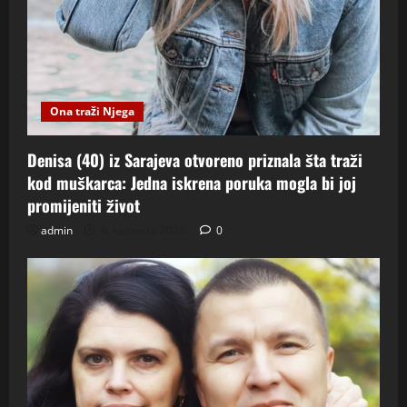
Ona traži Njega
Denisa (40) iz Sarajeva otvoreno priznala šta traži
kod muškarca: Jedna iskrena poruka mogla bi joj
promijeniti život
admin
6. kolovoza 2026.
0