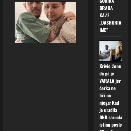
GODINA
BRAKA
KAŽE
„DASHURIA
IME“
Krivio ženu
da ga je
VARALA jer
ćerka ne
liči na
njega: Kad
je uradila
DNK saznala
istinu posle