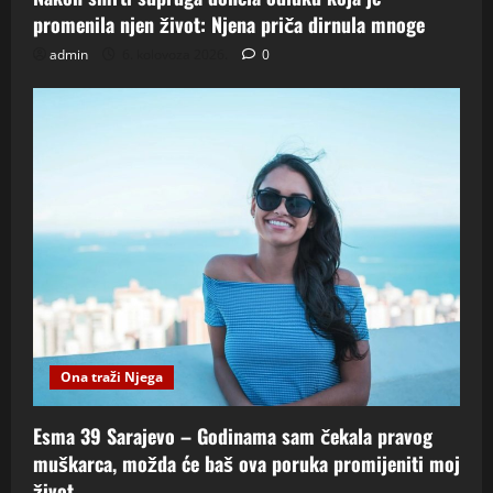
promenila njen život: Njena priča dirnula mnoge
admin
6. kolovoza 2026.
0
Ona traži Njega
Esma 39 Sarajevo – Godinama sam čekala pravog
muškarca, možda će baš ova poruka promijeniti moj
život