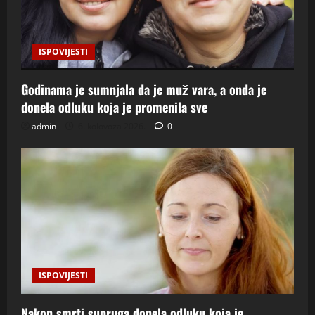
ISPOVIJESTI
Godinama je sumnjala da je muž vara, a onda je
donela odluku koja je promenila sve
admin
6. kolovoza 2026.
0
ISPOVIJESTI
Nakon smrti supruga donela odluku koja je