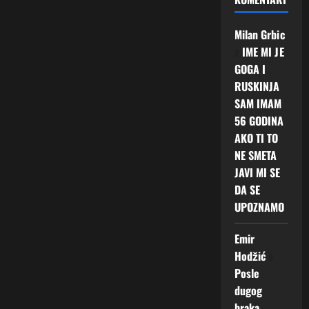
Milan Grbic
o
IME MI JE
GOGA I
RUSKINJA
SAM IMAM
56 GODINA
AKO TI TO
NE SMETA
JAVI MI SE
DA SE
UPOZNAMO
Emir
Hodžić
o
Posle
dugog
braka