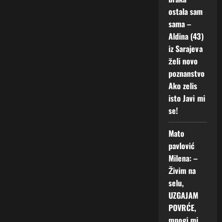
ostala sam
sama –
Aldina (43)
iz Sarajeva
želi novo
poznanstvo
Ako zelis
isto Javi mi
se!
Mato
pavlović
o
Milena: –
Živim na
selu,
UZGAJAM
POVRĆE,
mnogi mi