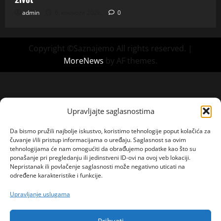
admin
6. kolovoza 2026.
0
Copyright ©Saznajemo All rights reserved.
|
MoreNews
by AF themes.
Upravljajte saglasnostima
Da bismo pružili najbolje iskustvo, koristimo tehnologije poput kolačića za
čuvanje i/ili pristup informacijama o uređaju. Saglasnost sa ovim
tehnologijama će nam omogućiti da obrađujemo podatke kao što su
ponašanje pri pregledanju ili jedinstveni ID-ovi na ovoj veb lokaciji.
Nepristanak ili povlačenje saglasnosti može negativno uticati na
određene karakteristike i funkcije.
Upravljanje uslugama
Prihvati