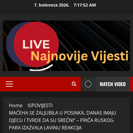
Skip
7. kolovoza 2026.
7:17:53 AM
to
content
WATCH VIDEO
Primary
Menu
Home
ISPOVIJESTI
MAĆEHA SE ZALJUBILA U POSINKA, DANAS IMAJU
DJECU I TVRDE DA SU SREĆNI” – PRIČA RUSKOG
PARA IZAZVALA LAVINU REAKCIJA