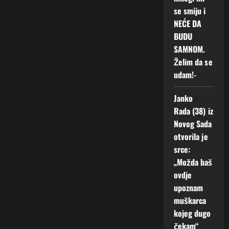
se smiju i
NEĆE DA
BUDU
SAMNOM.
Želim da se
udam!-
Janko
o
Rada (38) iz
Novog Sada
otvorila je
srce:
„Možda baš
ovdje
upoznam
muškarca
kojeg dugo
čekam“