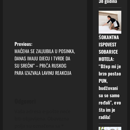
38 godina
ŠOKANTNA
P
Previous:
ISPOVEST
MAĆEHA SE ZALJUBILA U POSINKA,
SOBARICE
o
DANAS IMAJU DJECU I TVRDE DA
HOTELA:
SU SREĆNI” – PRIČA RUSKOG
“Džep mi je
s
PARA IZAZVALA LAVINU REAKCIJA
brzo postao
t
PUN,
budžovani
n
su se samo
Odgovori
ređali”, evo
a
šta im je
Vaša adresa e-pošte neće
v
radila!
biti objavljena.
Obavezna
polja su označena sa
*