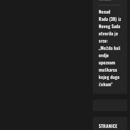
Nenad
o
Rada (38) iz
Novog Sada
otvorila je
srce:
„Možda baš
ovdje
upoznam
muškarca
kojeg dugo
čekam“
STRANICE