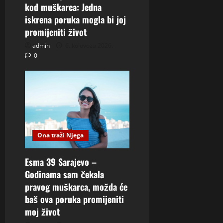
kod muškarca: Jedna
iskrena poruka mogla bi joj
promijeniti život
admin
6. kolovoza 2026.
0
Ona traži Njega
Esma 39 Sarajevo –
Godinama sam čekala
pravog muškarca, možda će
baš ova poruka promijeniti
moj život