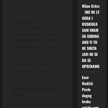
Milan Grbic
o
IME MI JE
GOGA I
Fizički opis?
RUSKINJA
Visoka sam
165 cm
, imam
SAM IMAM
dugu tamnu kosu
,
krupne
56 GODINA
oči boje kestena
, prirodan
AKO TI TO
osmeh koji mnogi hvale, i
NE SMETA
telo koje sam zadržala
JAVI MI SE
zahvaljujući plesu i
DA SE
rekreativnom fitnesu. Volim
UPOZNAMO
da se oblačim ženstveno,
ali s merom. U meni se
Emir
uvek vidi balans između
Hodžić
o
žene iz naroda i dame sa
Posle
stilom
.
dugog
braka
Koga tražim?
ostala sam