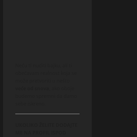
Neću ti nuditi bajku, ali ti
obećavam realnost koja se
može pretvoriti u nešto
veće od snova
, ako oboje
budemo spremni da damo
sebe iskreno.
UKOLIKO ŽELITE DODAJTE
ME NA PROFIL ISPOD