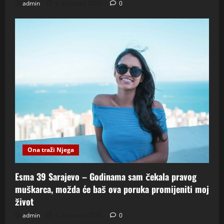
admin
6. kolovoza 2026.
0
Ona traži Njega
Esma 39 Sarajevo – Godinama sam čekala pravog
muškarca, možda će baš ova poruka promijeniti moj
život
admin
6. kolovoza 2026.
0