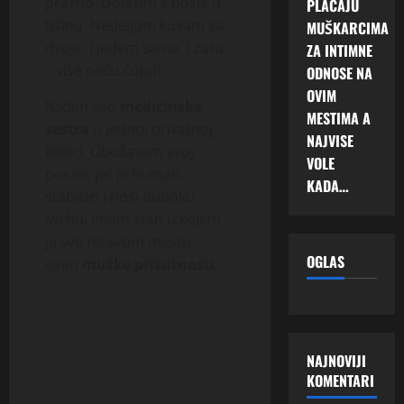
prazno. Dolazim s posla u
PLAĆAJU
tišinu. Nedeljom kuvam za
MUŠKARCIMA
dvoje, i jedem sama. I zato
ZA INTIMNE
– više neću ćutati.
ODNOSE NA
OVIM
Radim kao
medicinska
MESTIMA A
sestra
u jednoj privatnoj
NAJVISE
klinici. Obožavam svoj
VOLE
posao, jer je human,
KADA…
stabilan i nosi duboku
svrhu. Imam stan u kojem
je sve na svom mestu –
OGLAS
osim
muške prisutnosti
.
NAJNOVIJI
KOMENTARI