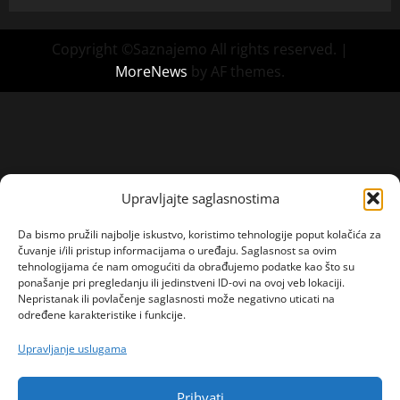
Copyright ©Saznajemo All rights reserved.
|
MoreNews
by AF themes.
Upravljajte saglasnostima
Da bismo pružili najbolje iskustvo, koristimo tehnologije poput kolačića za
čuvanje i/ili pristup informacijama o uređaju. Saglasnost sa ovim
tehnologijama će nam omogućiti da obrađujemo podatke kao što su
ponašanje pri pregledanju ili jedinstveni ID-ovi na ovoj veb lokaciji.
Nepristanak ili povlačenje saglasnosti može negativno uticati na
određene karakteristike i funkcije.
Upravljanje uslugama
Prihvati