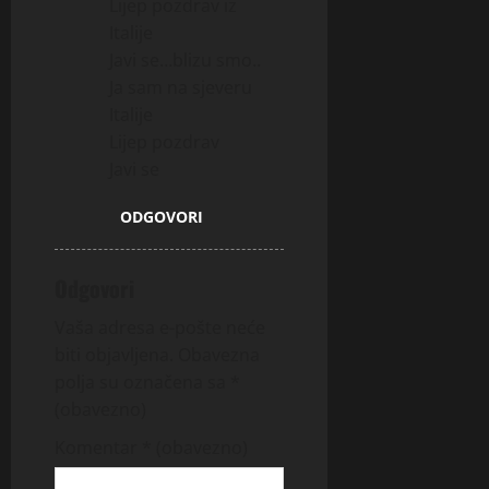
Lijep pozdrav iz
Italije
Javi se…blizu smo..
Ja sam na sjeveru
Italije
Lijep pozdrav
Javi se
ODGOVORI
Odgovori
Vaša adresa e-pošte neće
biti objavljena.
Obavezna
polja su označena sa
*
(obavezno)
Komentar
* (obavezno)