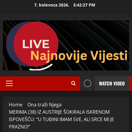
Skip
7. kolovoza 2026.
5:42:28 PM
to
content
WATCH VIDEO
Primary
Menu
Home
Ona traži Njega
MERIMA (38) IZ AUSTRIJE ŠOKIRALA ISKRENOM
ISPOVEŠĆU: “U TUĐINI IMAM SVE, ALI SRCE MI JE
PRAZNO!”