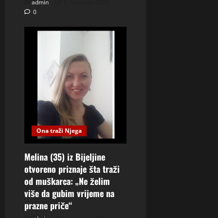
admin
6. kolovoza 2026.
0
Ona traži Njega
Melina (35) iz Bijeljine
otvoreno priznaje šta traži
od muškarca: „Ne želim
više da gubim vrijeme na
prazne priče“