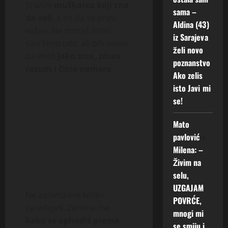
Tražim
muškarca koji zna
sama –
da voli
, a ne da se pravi
Aldina (43)
važan. Ne moraš imati
iz Sarajeva
savršeno telo, ali bih volela
želi novo
da imaš
jako srce, zdrav
poznanstvo
razum i čiste namere
.
Ako zelis
isto Javi mi
se!
Mato
pavlović
o
Milena: –
Živim na
selu,
UZGAJAM
Ne zanima me koliko
POVRĆE,
zarađuješ. Zanima me
mnogi mi
kako se ophodiš prema
se smiju i