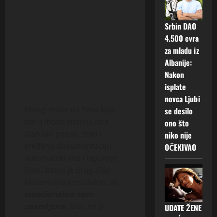
Srbin DAO
4.500 evra
za mladu iz
Albanije:
Nakon
isplate
novca Ljubi
Mnogi misle da žena koja
se desilo
živi u inostranstvu, ima
ono što
stabilan posao, stan i
niko nije
sređenu dokumentaciju,
OČEKIVAO
automatski ima i ispunjen
život. Istina je drugačija.
Materijalno je stabilno, ali
emocionalno sam
usamljena
. Srce mi je
UDATE ŽENE