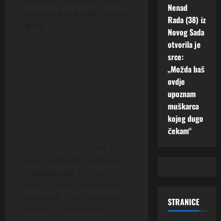
dokle god znaš kako da se
Nenad
o
poneseš kao
čovek, ne kao
Rada (38) iz
igrač
.
Novog Sada
otvorila je
srce:
„Možda baš
ovdje
upoznam
muškarca
kojeg dugo
čekam“
Znaš… ima jedna stvar koju
jako cenim kod muškaraca
–
doslednost
. Ako nešto
kažeš – stani iza toga. Ako
se pojaviš – budi prisutan i
STRANICE
srcem, ne samo telom.