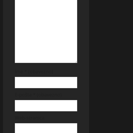
Ime
* (obavezno)
E-pošta
* (obavezno)
Web-stranica