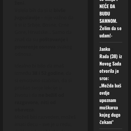
ženi
.
NEĆE DA
Volela bih da si iz
bivše
BUDU
Jugoslavije
– nije važno da
SAMNOM.
li si iz Srbije, Bosne, Crne
Želim da se
Gore, Hrvatske… Samo da
udam!-
znaš da su
poštovanje i
poverenje osnova
svakog
Janko
o
odnosa.
Rada (38) iz
Novog Sada
Idealno bi bilo da imaš
otvorila je
između
38 i 52 godine
, da
srce:
si emotivno stabilan, da si
„Možda baš
prošao svoje lekcije u
ovdje
životu i da
ne bežiš od
upoznam
razgovora, niti od
muškarca
obaveza
.
kojeg dugo
Možeš biti razveden, možeš
čekam“
imati decu – sve je u redu,