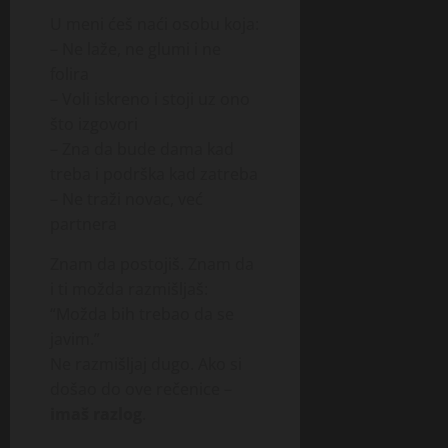
U meni ćeš naći osobu koja:
– Ne laže, ne glumi i ne
folira
– Voli iskreno i stoji uz ono
što izgovori
– Zna da bude dama kad
treba i podrška kad zatreba
– Ne traži novac, već
partnera
Znam da postojiš. Znam da
i ti možda razmišljaš:
“Možda bih trebao da se
javim.”
Ne razmišljaj dugo. Ako si
došao do ove rečenice –
imaš razlog
.