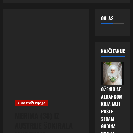
OGLAS
NAJČITANIJE
OŽENIO SE
ALBANKOM
Ona traži Njega
KOJA MU I
POSLE
MERIMA (38) IZ
SEDAM
AUSTRIJE ŠOKIRALA
GODINA