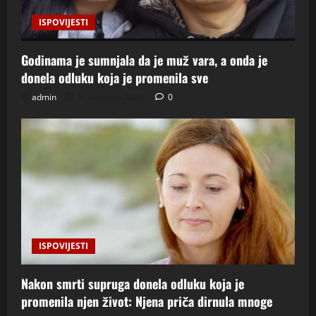
ISPOVIJESTI
Godinama je sumnjala da je muž vara, a onda je
donela odluku koja je promenila sve
admin
6. kolovoza 2026.
0
ISPOVIJESTI
Nakon smrti supruga donela odluku koja je
promenila njen život: Njena priča dirnula mnoge