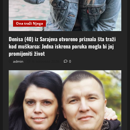
Ona traži Njega
Denisa (40) iz Sarajeva otvoreno priznala šta traži
kod muškarca: Jedna iskrena poruka mogla bi joj
promijeniti život
admin
6. kolovoza 2026.
0