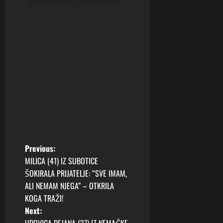
Facebook Comments
P
Previous:
MILICA (41) IZ SUBOTICE
o
ŠOKIRALA PRIJATELJE: “SVE IMAM,
ALI NEMAM NJEGA” – OTKRILA
s
KOGA TRAŽI!
t
Next: