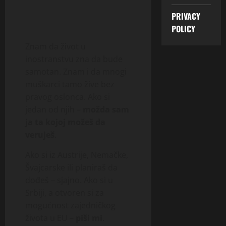
PRIVACY
POLICY
Znam da život u
inostranstvu zna da bude
samotan. Znam i da mnogi
muškarci tamo žive bez
pravog oslonca. Ako si
jedan od njih –
možda sam
ja ta kojoj možeš da
veruješ
.
Ako si iz Austrije, Nemačke,
Švajcarske ili planiraš da
dođeš – sjajno. Ako si u
Srbiji, a otvoren si za
mogućnost zajedničkog
života u EU –
piši mi
.