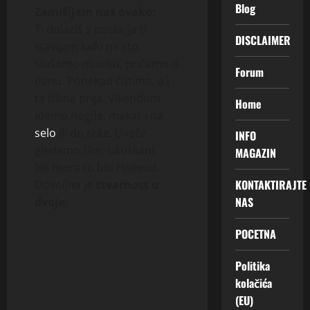
Blog
Zamišljam nas ovako:
Ti dolaziš s posla, ja ti
DISCLAIMER
stavljam kafu na sto,
slušamo muziku, pričamo o
Forum
danu. Ponekad ćutimo, a i
ta tišina prija. Vikendom
Home
idemo negde, makar i na
selo
ili do reke. Uveče
INFO
gledamo film, ušuškani.
MAGAZIN
Ne mora to biti Holivud.
KONTAKTIRAJTE
Dovoljna je
stvarnost u
NAS
dvoje
.
POCETNA
Politika
kolačića
(EU)