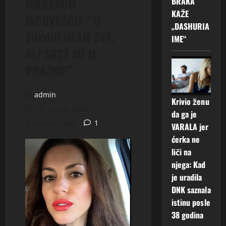
ISKRENOM
BRAKA
KAŽE
ISPOVEŠĆU: “U
„DASHURIA
TUĐINI IMAM SVE,
IME“
ALI SRCE MI JE
PRAZNO!”
admin
Krivio ženu
12. srpnja 2025.
da ga je
3 minutes read
1
VARALA jer
ćerka ne
liči na
njega: Kad
je uradila
DNK saznala
istinu posle
38 godina