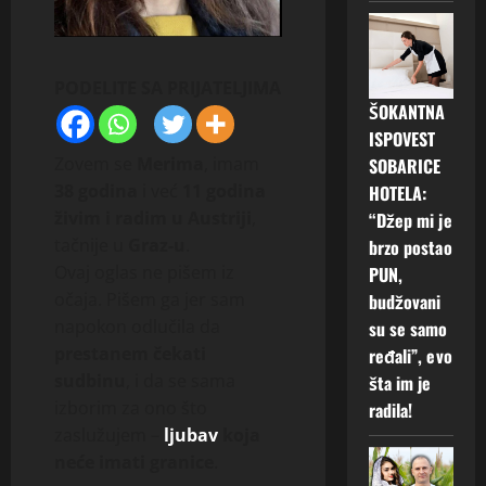
PODELITE SA PRIJATELJIMA
ŠOKANTNA
ISPOVEST
Zovem se
Merima
, imam
SOBARICE
38 godina
i već
11 godina
HOTELA:
živim i radim u Austriji
,
“Džep mi je
tačnije u
Graz-u
.
brzo postao
Ovaj oglas ne pišem iz
PUN,
očaja. Pišem ga jer sam
budžovani
napokon odlučila da
su se samo
prestanem čekati
ređali”, evo
sudbinu
, i da se sama
šta im je
izborim za ono što
radila!
zaslužujem –
ljubav
koja
neće imati granice
.