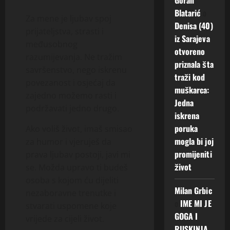
Blatarić
o
Za mene je ljubav spoj
Denisa (40)
prijateljstva, strasti i
iz Sarajeva
međusobnog
otvoreno
razumijevanja. Ne tražim
priznala šta
savršenstvo, nego iskrenu
traži kod
povezanost i osjećaj da
muškarca:
zajedno možemo rasti i
Jedna
podržavati jedno drugo.
iskrena
poruka
Ako voliš život, imaš smisao
mogla bi joj
za humor i vjeruješ da
promijeniti
prava ljubav postoji, javi mi
život
se. Možda upravo ti budeš
osoba s kojom ću dijeliti
Milan Grbic
nezaboravne trenutke i
o
IME MI JE
stvarati uspomene koje
GOGA I
vrijede za cijeli život.
RUSKINJA