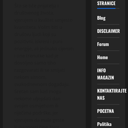
STRANICE
Što se tiče prijatelja i
društvenog života,
Blog
vjerujem u kvalitet umjesto
kvantiteta. Volim biti u
DISCLAIMER
društvu ljudi koji su
pozitivni, iskreni i puni
Forum
energije, ali jednako cijenim
i one trenutke kad je
Home
dovoljno samo tiho
INFO
razgovarati ili se smijati
MAGAZIN
nekom sitnom,
svakodnevnom događaju.
KONTAKTIRAJTE
Sretan sam kad mogu
NAS
nekome uljepšati dan
svojim osmijehom ili
POCETNA
riječima podrške, jer
vjerujem da male geste
Politika
ljubaznosti čine život