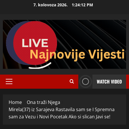
Skip
7. kolovoza 2026.
1:24:13 PM
to
content
WATCH VIDEO
Primary
Menu
Home
Ona traži Njega
Mirela(37) iz Sarajeva Rastavila sam se I Spremna
sam za Vezu i Novi Pocetak Ako si slican Javi se!