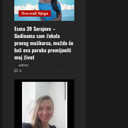
Ona traži Njega
Esma 39 Sarajevo –
Godinama sam čekala
pravog muškarca, možda će
baš ova poruka promijeniti
moj život
admin
6. kolovoza 2026.
0