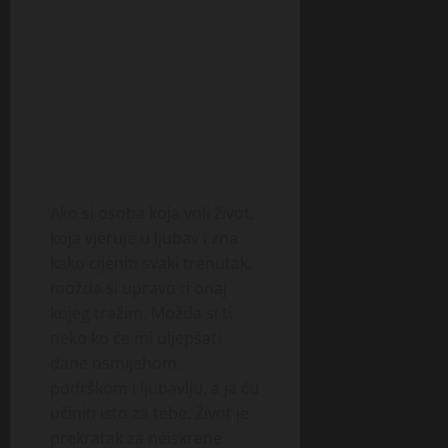
Ako si osoba koja voli život,
koja vjeruje u ljubav i zna
kako cijeniti svaki trenutak,
možda si upravo ti onaj
kojeg tražim. Možda si ti
neko ko će mi uljepšati
dane osmijehom,
podrškom i ljubavlju, a ja ću
učiniti isto za tebe. Život je
prekratak za neiskrene