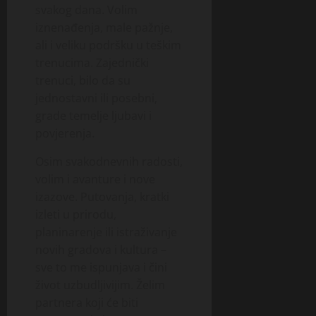
svakog dana. Volim
iznenađenja, male pažnje,
ali i veliku podršku u teškim
trenucima. Zajednički
trenuci, bilo da su
jednostavni ili posebni,
grade temelje ljubavi i
povjerenja.
Osim svakodnevnih radosti,
volim i avanture i nove
izazove. Putovanja, kratki
izleti u prirodu,
planinarenje ili istraživanje
novih gradova i kultura –
sve to me ispunjava i čini
život uzbudljivijim. Želim
partnera koji će biti