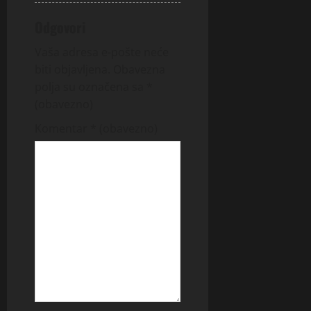
Odgovori
Vaša adresa e-pošte neće
biti objavljena.
Obavezna
polja su označena sa
*
(obavezno)
Komentar
* (obavezno)