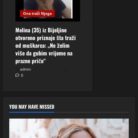
Ona traži Njega
Melina (35) iz Bijeljine
otvoreno priznaje šta traži
od muškarca: „Ne želim
više da gubim vrijeme na
prazne priče“
admin
5. kolovoza 2026.
0
YOU MAY HAVE MISSED