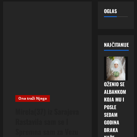
OGLAS
NAJČITANIJE
OŽENIO SE
ALBANKOM
Ona traži Njega
KOJA MU I
POSLE
Mirela(37) iz Sarajeva
SEDAM
Rastavila sam se I
GODINA
Spremna sam za Vezu
BRAKA