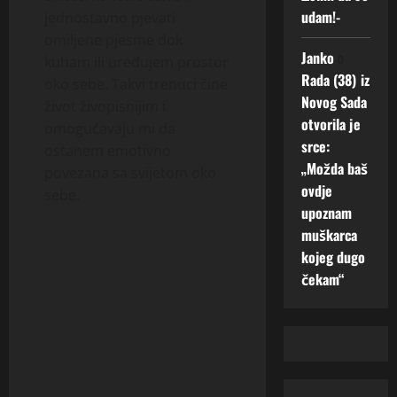
udam!-
jednostavno pjevati
omiljene pjesme dok
Janko
o
kuham ili uređujem prostor
Rada (38) iz
oko sebe. Takvi trenuci čine
Novog Sada
život živopisnijim i
otvorila je
omogućavaju mi da
srce:
ostanem emotivno
„Možda baš
povezana sa svijetom oko
ovdje
sebe.
upoznam
muškarca
kojeg dugo
čekam“