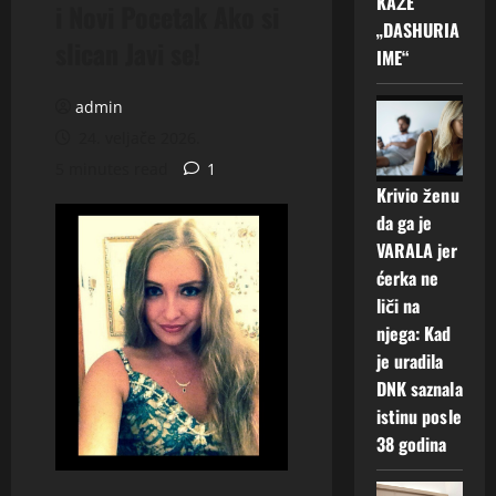
KAŽE
i Novi Pocetak Ako si
„DASHURIA
slican Javi se!
IME“
admin
24. veljače 2026.
5 minutes read
1
Krivio ženu
da ga je
VARALA jer
ćerka ne
liči na
njega: Kad
je uradila
DNK saznala
istinu posle
38 godina