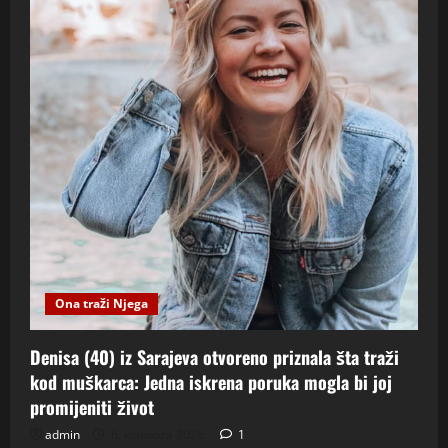
Ona traži Njega
Denisa (40) iz Sarajeva otvoreno priznala šta traži
kod muškarca: Jedna iskrena poruka mogla bi joj
promijeniti život
admin
6. kolovoza 2026.
1