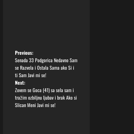
P
Previous:
Senada 33 Podgorica Nedavno Sam
o
se Razvela i Ostala Sama ako Si i
ti Sam Javi mi se!
s
Next:
t
Zovem se Goca (41) sa sela sam i
tražim ozbiljnu ljubav i brak Ako si
n
Slican Meni Javi mi se!
a
v