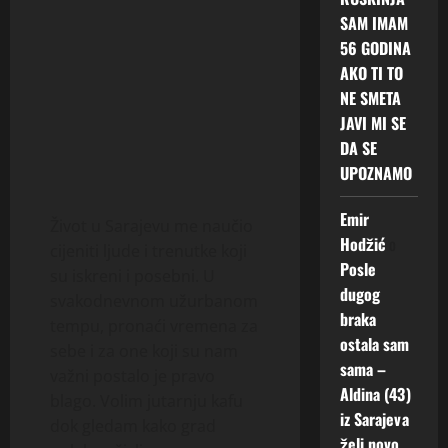
SAM IMAM
56 GODINA
AKO TI TO
NE SMETA
JAVI MI SE
DA SE
UPOZNAMO
Emir
Život u Sarajevu me naučio
Hodžić
o
cijeniti ljude i trenutke koji
Posle
su iskreni i posebni. U
dugog
svakodnevnom užurbanom
braka
tempu, pronaći vremena za
ostala sam
sebe i za one koji su nam
sama –
važni postalo je pravo
Aldina (43)
blago. Volim jutarnju kafu
iz Sarajeva
dok gledam kako grad
želi novo