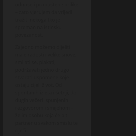
odnose i propuštene prilike
– zato vjerujem da vrijedi
tražiti nekoga tko je
spreman na istinsku
povezanost.
Zajedno možemo dijeliti
male radosti i velike snove,
smijati se, plakati,
podržavati jedno drugo i
stvarati uspomene koje
ostaju cijeli život. Od
spontanih izleta i šetnji, do
dugih večeri ispunjenih
razgovorom i smijehom –
želim osobu koja će biti
partner u svakom smislu te
riječi.