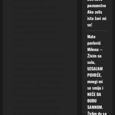
polako oživljava,
poznanstvo
osluškujući zvuke ulice i
Ako zelis
mirise svježe pečenog
isto Javi mi
hljeba iz obližnje pekare. Za
se!
mene su to trenuci koji
ispunjavaju dušu i daju
Mato
energiju za sve izazove
pavlović
o
dana.
Milena: –
Živim na
U slobodno vrijeme uživam
selu,
u šetnjama po Vijećnici ili
UZGAJAM
Baščaršiji, upijajući istoriju i
POVRĆE,
kulturu ovog grada, ali isto
mnogi mi
tako volim i tihe trenutke
se smiju i
kod kuće, uz knjigu ili dobar
NEĆE DA
film. Umjetnost i muzika su
BUDU
sastavni dio mog života –
SAMNOM.
volim posjećivati galerije,
Želim da se
slušati koncert uživo ili