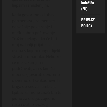
kolačića
ljepšim i smislenijim.
(EU)
Kada govorimo o ljubavi i
PRIVACY
partnerstvu, za mene je
POLICY
najvažnije povjerenje i
međusobno poštovanje.
Tražim nekoga tko će biti
moj najbolji prijatelj, ali i
osoba s kojom mogu dijeliti
strast i romantiku. Neko ko
će me razumjeti i
podržavati, ali i s kim ću
moći razgovarati otvoreno
o svemu, od svakodnevnih
briga do snova i ambicija.
Ljubav za mene znači biti tu
jedno za drugo, zajedno
rasti i učiti iz svakog