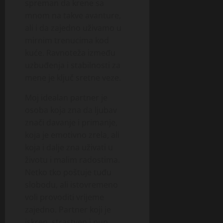
spreman da krene sa
mnom na takve avanture,
ali i da zajedno uživamo u
mirnim trenucima kod
kuće. Ravnoteža između
uzbuđenja i stabilnosti za
mene je ključ sretne veze.
Moj idealan partner je
osoba koja zna da ljubav
znači davanje i primanje,
koja je emotivno zrela, ali
koja i dalje zna uživati u
životu i malim radostima.
Netko tko poštuje tuđu
slobodu, ali istovremeno
voli provoditi vrijeme
zajedno. Partner koji je
iskren, strastven i pun