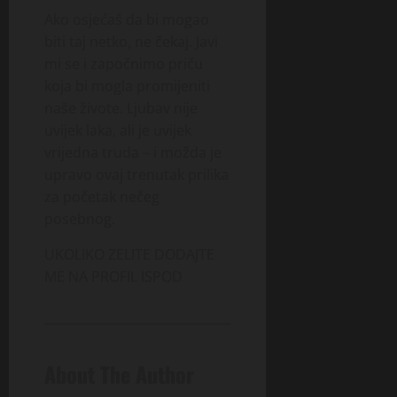
Ako osjećaš da bi mogao
biti taj netko, ne čekaj. Javi
mi se i započnimo priču
koja bi mogla promijeniti
naše živote. Ljubav nije
uvijek laka, ali je uvijek
vrijedna truda – i možda je
upravo ovaj trenutak prilika
za početak nečeg
posebnog.
UKOLIKO ZELITE DODAJTE
ME NA PROFIL ISPOD
About The Author