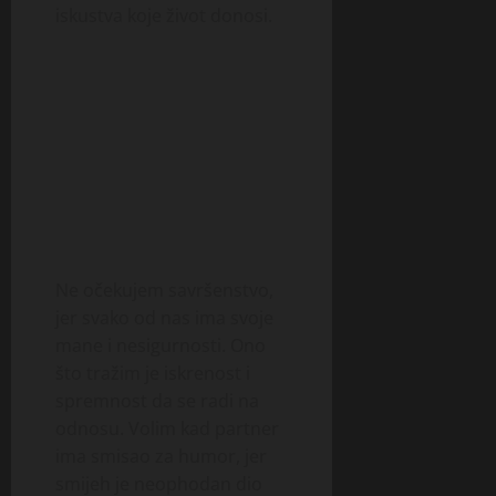
iskustva koje život donosi.
Ne očekujem savršenstvo,
jer svako od nas ima svoje
mane i nesigurnosti. Ono
što tražim je iskrenost i
spremnost da se radi na
odnosu. Volim kad partner
ima smisao za humor, jer
smijeh je neophodan dio