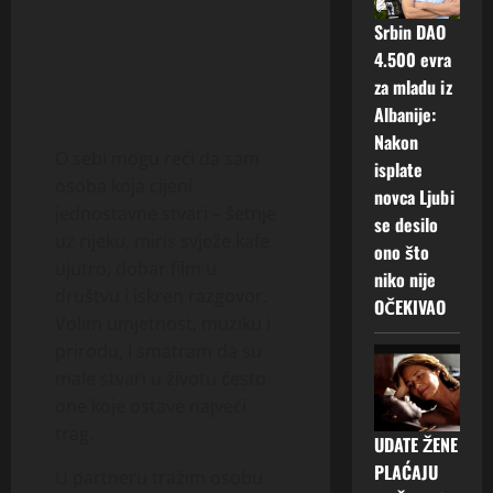
Srbin DAO
4.500 evra
za mladu iz
Albanije:
Nakon
O sebi mogu reći da sam
isplate
osoba koja cijeni
novca Ljubi
jednostavne stvari – šetnje
se desilo
uz rijeku, miris svježe kafe
ono što
ujutro, dobar film u
niko nije
društvu i iskren razgovor.
OČEKIVAO
Volim umjetnost, muziku i
prirodu, i smatram da su
male stvari u životu često
one koje ostave najveći
trag.
UDATE ŽENE
PLAĆAJU
U partneru tražim osobu