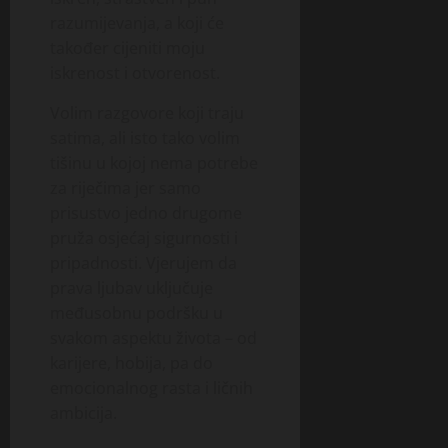
razumijevanja, a koji će
također cijeniti moju
iskrenost i otvorenost.
Volim razgovore koji traju
satima, ali isto tako volim
tišinu u kojoj nema potrebe
za riječima jer samo
prisustvo jedno drugome
pruža osjećaj sigurnosti i
pripadnosti. Vjerujem da
prava ljubav uključuje
međusobnu podršku u
svakom aspektu života – od
karijere, hobija, pa do
emocionalnog rasta i ličnih
ambicija.