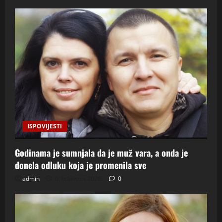
ISPOVIJESTI
Godinama je sumnjala da je muž vara, a onda je
donela odluku koja je promenila sve
admin
6. kolovoza 2026.
0