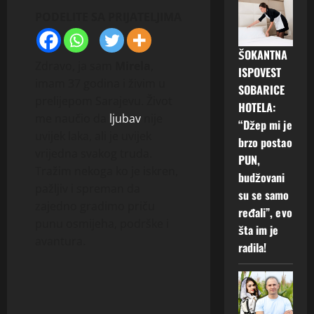
PODELITE SA PRIJATELJIMA
ŠOKANTNA
Zdravo, ja sam
Mirela
,
ISPOVEST
imam 37 godina i živim u
SOBARICE
prelijepom Sarajevu. Život
HOTELA:
me naučio da
ljubav
nije
“Džep mi je
uvijek laka, ali je uvijek
brzo postao
vrijedna svakog truda.
PUN,
Tražim nekoga ko je iskren,
budžovani
pažljiv i spreman da
su se samo
zajedno gradimo priču
ređali”, evo
punu osmijeha, podrške i
šta im je
avantura.
radila!