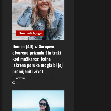
Ona traži Njega
Denisa (40) iz Sarajeva
otvoreno priznala šta traži
kod muškarca: Jedna
iskrena poruka mogla bi joj
promijeniti život
admin
6. kolovoza 2026.
1