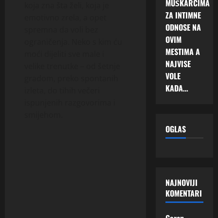
MUŠKARCIMA
koja zna šta želi, koja je
ZA INTIMNE
emotivno zrela, a opet
ODNOSE NA
spremna da voli bez
OVIM
ograničenja. Neko s kim ću
MESTIMA A
moći dijeliti sve male i
NAJVISE
velike trenutke – od šetnje
VOLE
gradom, preko spontanih
KADA…
izleta, do tihih večeri
ispunjenih razgovorima i
smijehom.
OGLAS
NAJNOVIJI
KOMENTARI
Goran