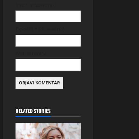
Ime
* (obavezno)
E-pošta
* (obavezno)
Web-stranica
RELATED STORIES