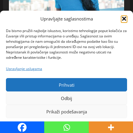
Upravljajte saglasnostima
Ona traži Njega
Da bismo pružili najbolje iskustvo, koristimo tehnologije poput kolačića za
čuvanje i/ili pristup informacijama o uređaju. Saglasnost sa ovim
Esma 39 Sarajevo – Godinama sam čekala pravog
tehnologijama će nam omogućiti da obrađujemo podatke kao što su
muškarca, možda će baš ova poruka promijeniti moj
ponašanje pri pregledanju ili jedinstveni ID-ovi na ovoj veb lokaciji.
život
Nepristanak ili povlačenje saglasnosti može negativno uticati na
određene karakteristike i funkcije.
admin
6. kolovoza 2026.
0
Upravljanje uslugama
Copyright ©Saznajemo All rights reserved.
|
Prihvati
MoreNews
by AF themes.
Odbij
Prikaži podešavanja
Politika kolačića