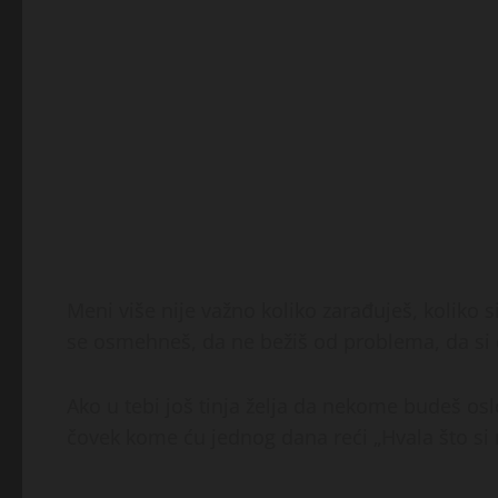
Meni više nije važno koliko zarađuješ, koliko si
se osmehneš, da ne bežiš od problema, da si čo
Ako u tebi još tinja želja da nekome budeš oslo
čovek kome ću jednog dana reći „Hvala što si