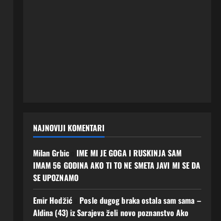
NAJNOVIJI KOMENTARI
Milan Grbic
o
IME MI JE GOGA I RUSKINJA SAM
IMAM 56 GODINA AKO TI TO NE SMETA JAVI MI SE DA
SE UPOZNAMO
Emir Hodžić
o
Posle dugog braka ostala sam sama –
Aldina (43) iz Sarajeva želi novo poznanstvo Ako