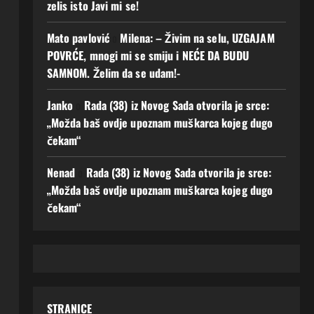
zelis isto Javi mi se!
Mato pavlović
o
Milena: – Živim na selu, UZGAJAM
POVRĆE, mnogi mi se smiju i NEĆE DA BUDU
SAMNOM. Želim da se udam!-
Janko
o
Rada (38) iz Novog Sada otvorila je srce:
„Možda baš ovdje upoznam muškarca kojeg dugo
čekam“
Nenad
o
Rada (38) iz Novog Sada otvorila je srce:
„Možda baš ovdje upoznam muškarca kojeg dugo
čekam“
STRANICE