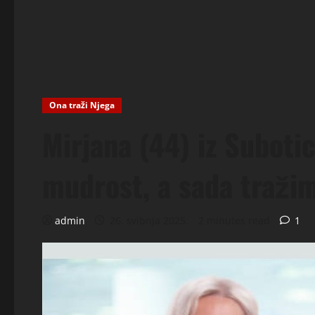
Ona traži Njega
Mirjana (44) iz Suboti
mudrost, a sada tražim
admin
26. svibnja 2025.
2 minutes read
1