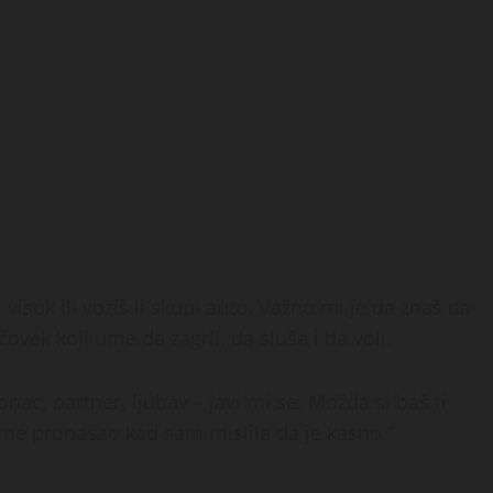
 visok ili voziš li skupi auto. Važno mi je da znaš da
vek koji ume da zagrli, da sluša i da voli.
nac, partner, ljubav – javi mi se. Možda si baš ti
 me pronašao kad sam mislila da je kasno.“