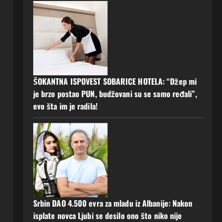
ŠOKANTNA ISPOVEST SOBARICE HOTELA: “Džep mi
je brzo postao PUN, budžovani su se samo ređali”,
evo šta im je radila!
Srbin DAO 4.500 evra za mladu iz Albanije: Nakon
isplate novca Ljubi se desilo ono što niko nije