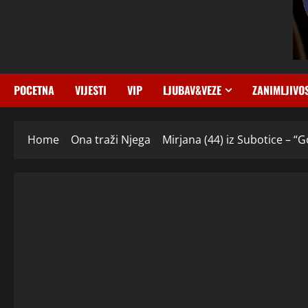
POCETNA
VIJESTI
VIP
LJUBAV&VEZE
ZANIMLJIVO
Home
Ona traži Njega
Mirjana (44) iz Subotice – “