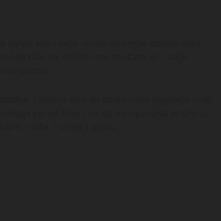
i sanjar koji i dalje veruje da negde postoji neko
 nije bila. Ne nosim roze naočare, ali i dalje
 a ne dramu.
studije, i svesna sam da dolazi novo poglavlje mog
 nekoga pored sebe – ne da mi ispunjava prazninu,
bro, i loše. I smeh, i tišinu.