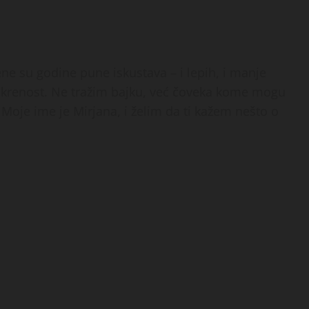
ne su godine pune iskustava – i lepih, i manje
 iskrenost. Ne tražim bajku, već čoveka kome mogu
oje ime je Mirjana, i želim da ti kažem nešto o