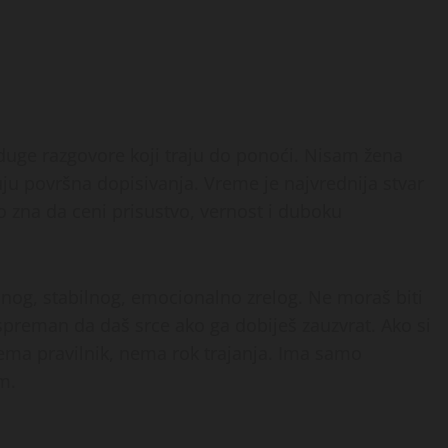
, duge razgovore koji traju do ponoći. Nisam žena
suju površna dopisivanja. Vreme je najvrednija stvar
 zna da ceni prisustvo, vernost i duboku
jnog, stabilnog, emocionalno zrelog. Ne moraš biti
si spreman da daš srce ako ga dobiješ zauzvrat. Ako si
ema pravilnik, nema rok trajanja. Ima samo
m.