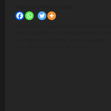
PODELITE SA PRIJATELJIMA
Rođena sam u Subotici pre 44 godine, i iza me
lepih. Danas više ne tražim savršenstvo, već
da verujem i sa kim mogu zajedno da rastem. M
sebi, ako imaš vremena da pročitaš.