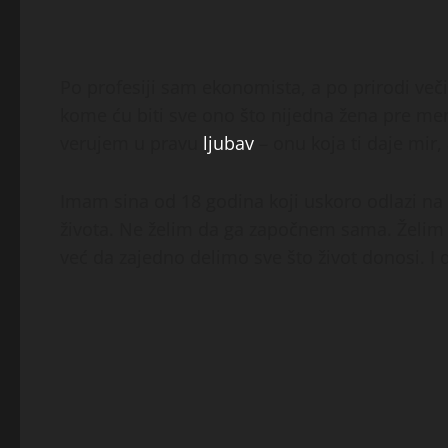
Po profesiji sam ekonomista, a po prirodi večit
kome ću biti sve ono što nijedna žena pre mene
verujem u pravu
ljubav
– onu koja ti daje mir,
Imam sina od 18 godina koji uskoro odlazi na 
života. Ne želim da ga započnem sama. Želim
već da zajedno delimo sve što život donosi. I do