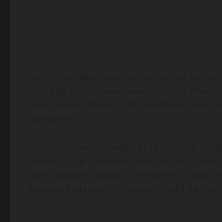
Volim tihe večeri uz knjigu, šetnje kraj Palića
koja traži provod svaki vikend, niti me intere
koju imamo, i želim da ga potrošim s nekim ko
povezanost.
Tražim muškarca između 45 i 60 godina, ozbil
savršen, ali bi trebalo da znaš šta želiš i da 
sam, razveden, udovac – nema veze. Ljubav n
trenutak kada odlučiš da više ne želiš da si sa