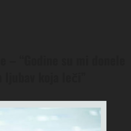
ce – “Godine su mi donele
 ljubav koja leči”