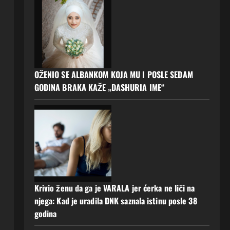
OŽENIO SE ALBANKOM KOJA MU I POSLE SEDAM
GODINA BRAKA KAŽE „DASHURIA IME“
Krivio ženu da ga je VARALA jer ćerka ne liči na
njega: Kad je uradila DNK saznala istinu posle 38
godina