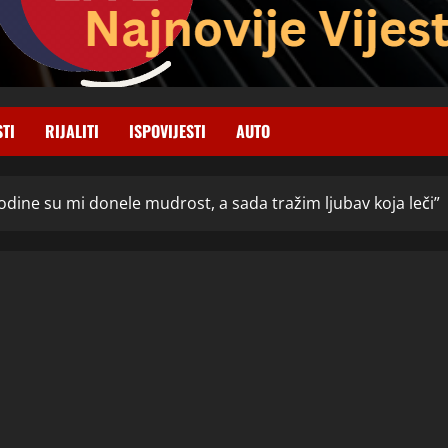
STI
RIJALITI
ISPOVIJESTI
AUTO
Godine su mi donele mudrost, a sada tražim ljubav koja leči”