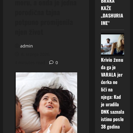
moru, a onda je jedna
BRAKA
KAŽE
porodična tajna
„DASHURIA
potpuno promijenila
IME“
njen život
admin
8. srpnja 2026.
Krivio ženu
4 minutes read
0
da ga je
VARALA jer
ćerka ne
liči na
njega: Kad
je uradila
DNK saznala
istinu posle
38 godina