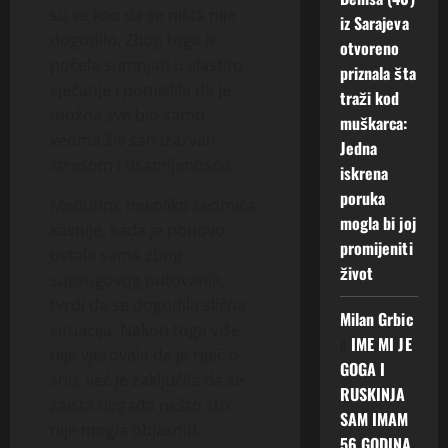
su se kao da se ništa nije
iz Sarajeva
dogodilo. Zbog toga je
otvoreno
počela sumnjati u vlastito
priznala šta
sjećanje i pomislila da je
traži kod
možda sve bio samo
muškarca:
veoma živ san izazvan
Jedna
stresom i usamljenošću.
iskrena
poruka
Međutim, nekoliko sedmica
mogla bi joj
kasnije, kada je ponovo
promijeniti
ostala sama zbog
život
suprugovog putovanja,
tvrdi da se dogodila slična
Milan Grbic
situacija. Nakon toga više
o
IME MI JE
nije vjerovala da je riječ o
GOGA I
snu, već je zaključila da se
RUSKINJA
zaista događa nešto što
SAM IMAM
nije mogla objasniti.
56 GODINA