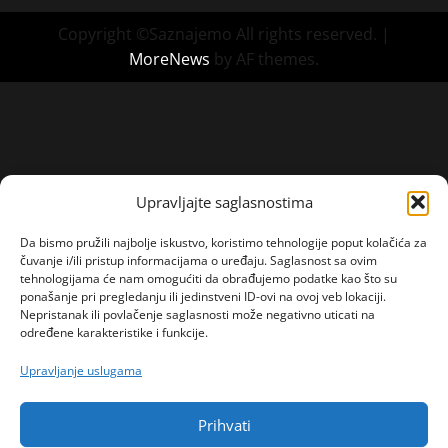
Copyright ©Saznajemo All rights reserved.
|
MoreNews
by AF themes.
Upravljajte saglasnostima
Da bismo pružili najbolje iskustvo, koristimo tehnologije poput kolačića za
čuvanje i/ili pristup informacijama o uređaju. Saglasnost sa ovim
tehnologijama će nam omogućiti da obrađujemo podatke kao što su
ponašanje pri pregledanju ili jedinstveni ID-ovi na ovoj veb lokaciji.
Nepristanak ili povlačenje saglasnosti može negativno uticati na
određene karakteristike i funkcije.
Upravljanje uslugama
Prihvati