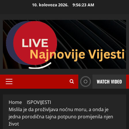
Skip
10. kolovoza 2026.
9:56:24 AM
to
content
WATCH VIDEO
Primary
Menu
Home
ISPOVIJESTI
Mislila je da proživljava noćnu moru, a onda je
jedna porodična tajna potpuno promijenila njen
život