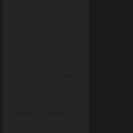
Bez obzira na to kako je
neko tumačio ovu priču,
ona je otvorila brojna
pitanja o povjerenju u
partnerskim odnosima,
porodičnoj komunikaciji i
posljedicama koje mogu
nastati kada dođe do
ozbiljnog narušavanja
međusobnih odnosa.
Upravo zbog toga ovakve
ispovijesti često privlače
pažnju javnosti i podstiču
rasprave o granicama
povjerenja, odgovornosti i
porodičnih vrijednosti.