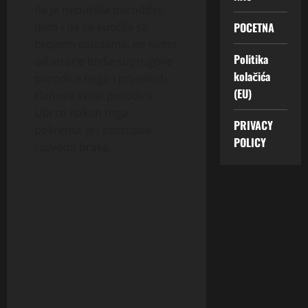
da je napustila porodični
POCETNA
dom i da se suočila sa
brojnim osudama, ne samo
Politika
od strane bivše suprugove
kolačića
porodice nego i pojedinih
(EU)
članova svoje porodice.
Ubrzo nakon toga
PRIVACY
pokrenut je i postupak
POLICY
razvoda braka.