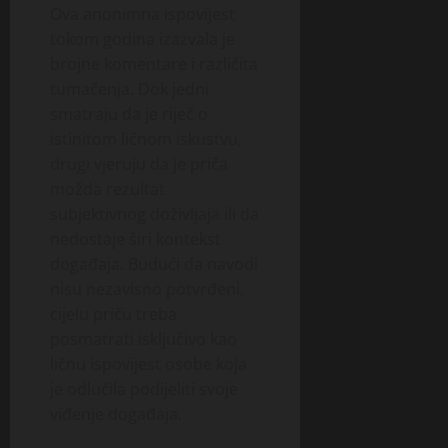
Ova anonimna ispovijest
tokom godina izazvala je
brojne komentare i različita
tumačenja. Dok jedni
smatraju da je riječ o
istinitom ličnom iskustvu,
drugi vjeruju da je priča
možda rezultat
subjektivnog doživljaja ili da
nedostaje širi kontekst
događaja. Budući da navodi
nisu nezavisno potvrđeni,
cijelu priču treba
posmatrati isključivo kao
ličnu ispovijest osobe koja
je odlučila podijeliti svoje
viđenje događaja.