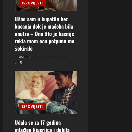
ISPOVIJESTI
Ušao sam u kupatilo bez
kucanja dok je maćeha bila
unutra – Ono što je kasnije
rekla mom ocu potpuno me
šokiralo
admin
9. kolovoza 2026.
0
ISPOVIJESTI
Udala se za 17 godina
mlađeg Nigerijca i dobila