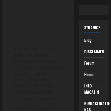
STRANICE
Blog
Prema njenim riječima,
DISCLAIMER
uslijedila je žestoka
porodična svađa koja je u
Forum
vrlo kratkom roku potpuno
promijenila njihove
Home
odnose. Atmosfera je
INFO
postala izuzetno napeta, a
MAGAZIN
cijela situacija završila je
raskolom unutar porodice.
KONTAKTIRAJTE
Nakon tog događaja, tvrdi
NAS