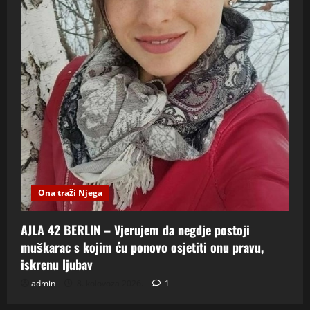
Ona traži Njega
AJLA 42 BERLIN – Vjerujem da negdje postoji
muškarac s kojim ću ponovo osjetiti onu pravu,
iskrenu ljubav
admin
8. kolovoza 2026.
1