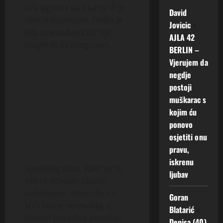
bila sigurna da li sanja ili je
David
riječ o stvarnosti. Toliko je
Jovicic
o
bila iznenađena da nije
AJLA 42
mogla ni da progovori.
BERLIN –
Vjerujem da
negdje
postoji
muškarac s
kojim ću
ponovo
osjetiti onu
pravu,
iskrenu
Sljedećeg jutra, kako tvrdi,
ljubav
sve se odvijalo sasvim
uobičajeno. Atmosfera u
Goran
kući bila je normalna, a
Blatarić
o
članovi porodice ponašali
Denisa (40)