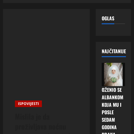
OGLAS
NAJČITANIJE
OŽENIO SE
ALBANKOM
ISPOVIJESTI
KOJA MU I
POSLE
Mislila je da
SEDAM
proživljava noćnu
GODINA