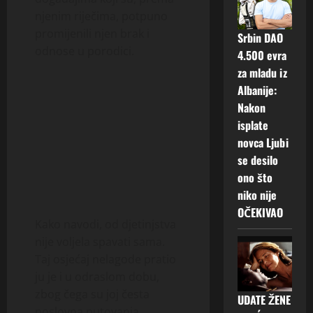
njenim riječima, potpuno
promijenili njen brak i
Srbin DAO
odnose u porodici.
4.500 evra
za mladu iz
Albanije:
Nakon
isplate
novca Ljubi
se desilo
ono što
niko nije
OČEKIVAO
Kako navodi, od djetinjstva
nije voljela spavati sama.
Taj osjećaj nelagode pratio
ju je i u odraslom dobu,
zbog čega su joj česta
UDATE ŽENE
poslovna putovanja