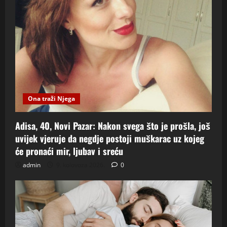
Ona traži Njega
Adisa, 40, Novi Pazar: Nakon svega što je prošla, još
uvijek vjeruje da negdje postoji muškarac uz kojeg
će pronaći mir, ljubav i sreću
admin
9. kolovoza 2026.
0