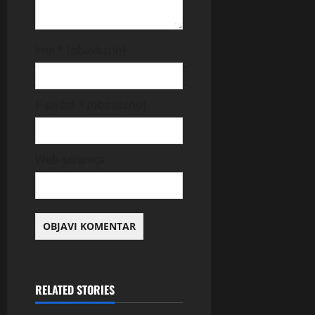
Ime
* (obavezno)
E-pošta
* (obavezno)
Web-stranica
RELATED STORIES