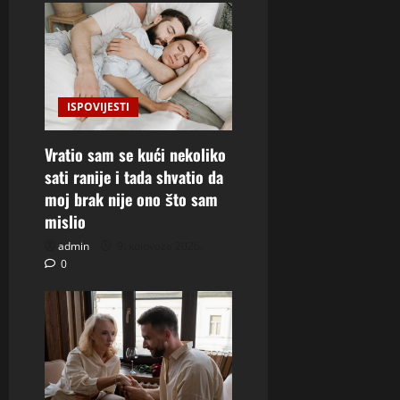
ISPOVIJESTI
Vratio sam se kući nekoliko
sati ranije i tada shvatio da
moj brak nije ono što sam
mislio
admin
9. kolovoza 2026.
0