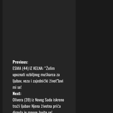
P
Previous:
ESMA (44) IZ KELNA: “Želim
o
upoznati ozbiljnog muškarca za
ljubav, vezu i zajednički život”Javi
s
mi se!
t
Next:
Olivera (39) iz Novog Sada iskreno
n
traži ljubav: Njena životna priča
dirnula je mnoge Javite se!