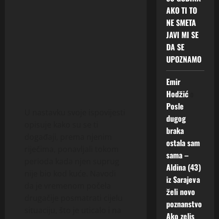
AKO TI TO
NE SMETA
JAVI MI SE
DA SE
UPOZNAMO
Emir
Hodžić
o
Posle
U nastavku svoje ispovijesti
dugog
opisuje kako su se ti
braka
događaji, prema njenim
ostala sam
riječima, ponavljali tokom
sama –
perioda kada njen suprug
Aldina (43)
nije bio kod kuće. Navodi
iz Sarajeva
da je vremenom počela
želi novo
drugačije posmatrati cijelu
poznanstvo
situaciju, što je uticalo i na
Ako zelis