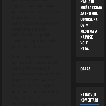
PLAĆAJU
supruga posebno teško
MUŠKARCIMA
padala. U prvim mjesecima
ZA INTIMNE
braka, kada bi ostajala
ODNOSE NA
sama kod kuće, osjećala je
OVIM
strah i nesigurnost,
MESTIMA A
prisjećajući se dječijih
NAJVISE
strahova koje nikada nije u
VOLE
potpunosti prevazišla.
KADA…
Prema njenoj ispovijesti,
jedne večeri, nakon što je
suprug otputovao na
OGLAS
poslovni seminar, probudio
ju je nečiji dodir. Kada je
otvorila oči, kaže da je bila
potpuno zbunjena i u šoku
NAJNOVIJI
zbog prizora koji je
KOMENTARI
ugledala. U prvi mah nije