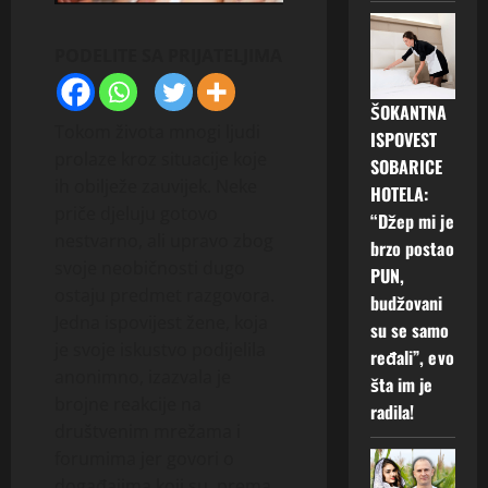
PODELITE SA PRIJATELJIMA
ŠOKANTNA
Tokom života mnogi ljudi
ISPOVEST
prolaze kroz situacije koje
SOBARICE
ih obilježe zauvijek. Neke
HOTELA:
priče djeluju gotovo
“Džep mi je
nestvarno, ali upravo zbog
brzo postao
svoje neobičnosti dugo
PUN,
ostaju predmet razgovora.
budžovani
Jedna ispovijest žene, koja
su se samo
je svoje iskustvo podijelila
ređali”, evo
anonimno, izazvala je
šta im je
brojne reakcije na
radila!
društvenim mrežama i
forumima jer govori o
događajima koji su, prema