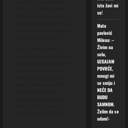
njen odnos sa suprugom.
isto Javi mi
Kaže da su među njima
se!
počele nastajati sve veće
razlike i udaljenost, dok su
Mato
napetost i nezadovoljstvo
pavlović
o
postajali sve izraženiji.
Milena: –
Živim na
Kako vrijeme prolazilo,
selu,
osjećala je da više ne može
UZGAJAM
nositi teret tajne. U jednom
POVRĆE,
trenutku odlučila je da o
mnogi mi
svemu javno progovori
se smiju i
pred članovima porodice.
NEĆE DA
Tokom zajedničkog
BUDU
doručka iznijela je svoje
SAMNOM.
tvrdnje, što je izazvalo
Želim da se
burnu reakciju prisutnih.
udam!-