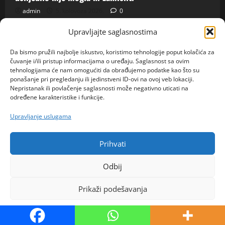
admin
5. kolovoza 2026.
0
Upravljajte saglasnostima
Copyright ©Saznajemo All rights reserved.
|
Da bismo pružili najbolje iskustvo, koristimo tehnologije poput kolačića za
MoreNews
by AF themes.
čuvanje i/ili pristup informacijama o uređaju. Saglasnost sa ovim
tehnologijama će nam omogućiti da obrađujemo podatke kao što su
ponašanje pri pregledanju ili jedinstveni ID-ovi na ovoj veb lokaciji.
Nepristanak ili povlačenje saglasnosti može negativno uticati na
određene karakteristike i funkcije.
Upravljanje uslugama
Prihvati
Odbij
Prikaži podešavanja
Politika kolačića