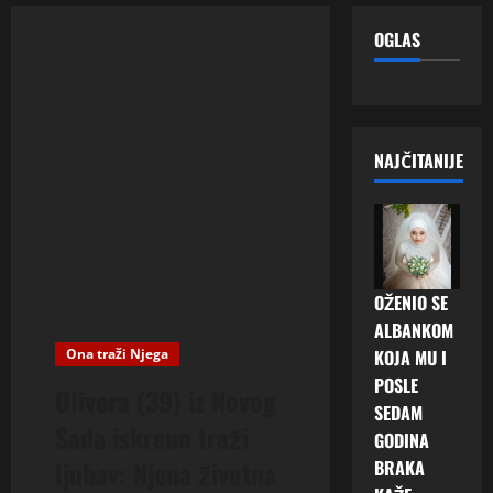
OGLAS
NAJČITANIJE
OŽENIO SE
ALBANKOM
Ona traži Njega
KOJA MU I
POSLE
Olivera (39) iz Novog
SEDAM
Sada iskreno traži
GODINA
ljubav: Njena životna
BRAKA