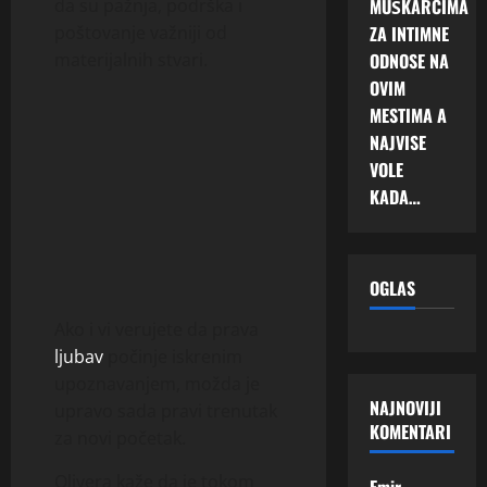
MUŠKARCIMA
da su pažnja, podrška i
ZA INTIMNE
poštovanje važniji od
ODNOSE NA
materijalnih stvari.
OVIM
MESTIMA A
NAJVISE
VOLE
KADA…
OGLAS
Ako i vi verujete da prava
ljubav
počinje iskrenim
upoznavanjem, možda je
NAJNOVIJI
upravo sada pravi trenutak
KOMENTARI
za novi početak.
Olivera kaže da je tokom
Emir