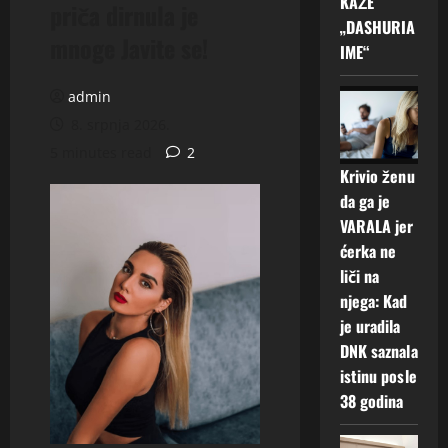
KAŽE
priča dirnula je
„DASHURIA
mnoge Javite se!
IME“
admin
8. srpnja 2026.
5 minutes read
2
Krivio ženu
da ga je
VARALA jer
ćerka ne
liči na
njega: Kad
je uradila
DNK saznala
istinu posle
38 godina