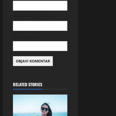
E-pošta
* (obavezno)
Web-stranica
RELATED STORIES