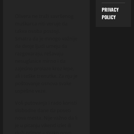
PRIVACY
Olivera ne traži savršenog
POLICY
muškarca niti veruje da
takva osoba postoji.
Smatra da je mnogo važnije
da dvoje ljudi umeju da
razgovaraju, rešavaju
nesuglasice mirno i da
zajedno prolaze kroz lepe,
ali i teške trenutke. Za nju je
poštovanje osnova svake
uspešne veze.
Voli putovanja i rado koristi
slobodne dane da poseti
nova mesta. Nije važno da li
je u pitanju vikend izlet ili
duži odmor – svako novo