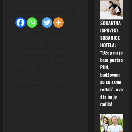
PODELITE SA PRIJATELJIMA
ŠOKANTNA
ISPOVEST
Olivera ima 39 godina i
SOBARICE
dolazi iz Novog Sada. Kaže
HOTELA:
da joj je najvažnije da
“Džep mi je
pronađe osobu sa kojom
brzo postao
može da izgradi iskren,
PUN,
stabilan i dugoročan odnos
budžovani
zasnovan na poverenju i
su se samo
međusobnom poštovanju.
ređali”, evo
šta im je
radila!