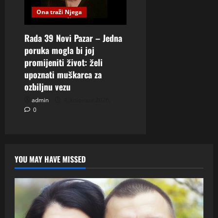
Ona traži Njega
Rada 39 Novi Pazar – Jedna
poruka mogla bi joj
promijeniti život: želi
upoznati muškarca za
ozbiljnu vezu
admin
4. kolovoza 2026.
0
YOU MAY HAVE MISSED