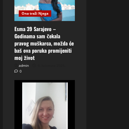
Ona traži Njega
Esma 39 Sarajevo –
Godinama sam čekala
pravog muškarca, možda će
baš ova poruka promijeniti
moj život
admin
6. kolovoza 2026.
0