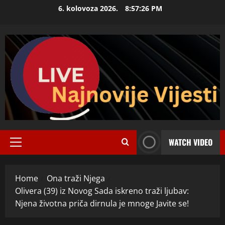
Skip
6. kolovoza 2026.
8:57:27 PM
to
content
WATCH VIDEO
Primary
Menu
Home
Ona traži Njega
Olivera (39) iz Novog Sada iskreno traži ljubav:
Njena životna priča dirnula je mnoge Javite se!