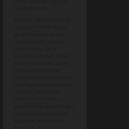
miran, stabilan i ispunjen
zajednički život.
Na kraju, Olivera poručuje
da je ljubav nešto što se
gradi svakog dana. Nije
dovoljno samo pronaći
pravu osobu, već je
potrebno negovati odnos
kroz razumevanje, pažnju i
međusobnu podršku.
Veruje da još uvek postoje
ljudi koji žele ozbiljnu vezu i
da će se, kada se dve
iskrene osobe sretnu u
pravo vreme, stvoriti prilika
za zajedničku budućnost
ispunjenu poverenjem,
toplinom i poštovanjem.