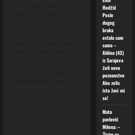
života naučila koliko je
Hodžić
o
važno da čovek ostane
Posle
dosledan sebi, bez obzira
dugog
na izazove kroz koje
braka
prolazi. Smatra da svaka
ostala sam
životna etapa donosi nova
sama –
iskustva i lekcije, zbog čega
Aldina (43)
danas mnogo bolje zna šta
iz Sarajeva
želi od budućeg partnera
želi novo
nego što je to bio slučaj pre
poznanstvo
deset ili petnaest godina.
Ako zelis
isto Javi mi
se!
Mato
pavlović
o
Milena: –
Živim na