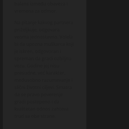
balans između obaveza i
vremena za odmor.
Na pitanje kakvog partnera
priželjkuje, odgovara
veoma jednostavno. Volela
bi da upozna muškarca koji
je iskren, odgovoran i
spreman da gradi ozbiljnu
vezu. Godine joj nisu
presudne, već karakter,
međusobno razumevanje i
slični životni ciljevi. Smatra
da se pravo poverenje
gradi postepeno i da
kvalitetan odnos zahteva
trud sa obe strane.