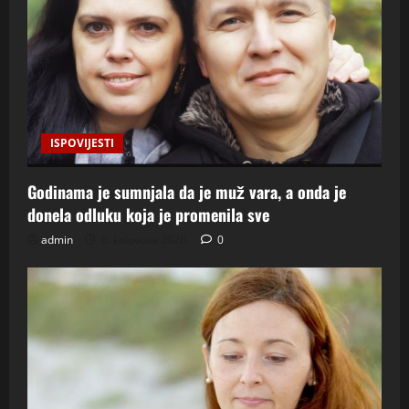
ISPOVIJESTI
Godinama je sumnjala da je muž vara, a onda je
donela odluku koja je promenila sve
admin
6. kolovoza 2026.
0