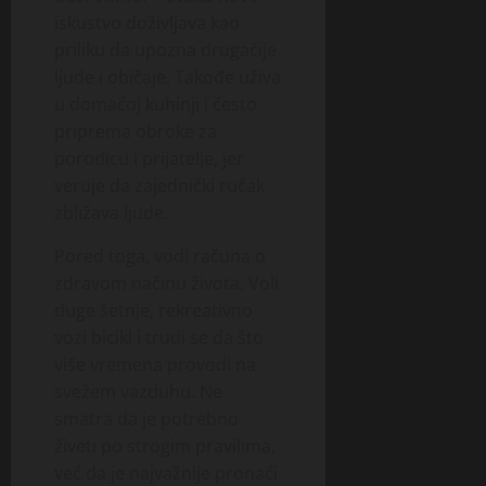
iskustvo doživljava kao
priliku da upozna drugačije
ljude i običaje. Takođe uživa
u domaćoj kuhinji i često
priprema obroke za
porodicu i prijatelje, jer
veruje da zajednički ručak
zbližava ljude.
Pored toga, vodi računa o
zdravom načinu života. Voli
duge šetnje, rekreativno
vozi bicikl i trudi se da što
više vremena provodi na
svežem vazduhu. Ne
smatra da je potrebno
živeti po strogim pravilima,
već da je najvažnije pronaći