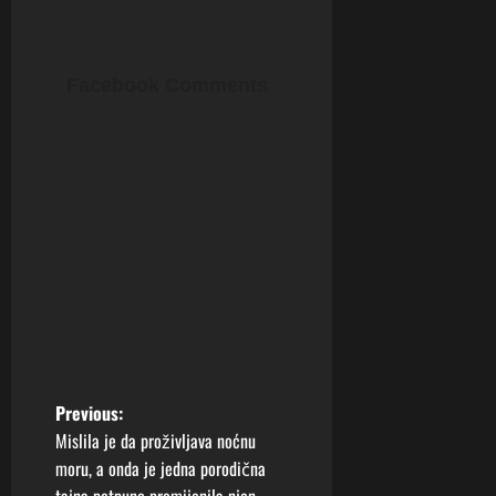
Facebook Comments
P
Previous:
Mislila je da proživljava noćnu
o
moru, a onda je jedna porodična
tajna potpuno promijenila njen