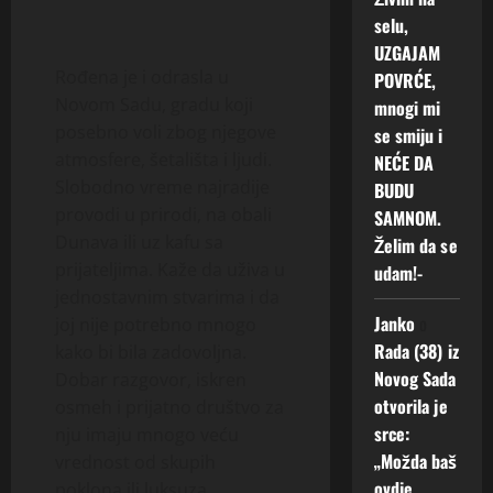
selu,
UZGAJAM
Rođena je i odrasla u
POVRĆE,
Novom Sadu, gradu koji
mnogi mi
posebno voli zbog njegove
se smiju i
atmosfere, šetališta i ljudi.
NEĆE DA
Slobodno vreme najradije
BUDU
provodi u prirodi, na obali
SAMNOM.
Dunava ili uz kafu sa
Želim da se
prijateljima. Kaže da uživa u
udam!-
jednostavnim stvarima i da
Janko
o
joj nije potrebno mnogo
Rada (38) iz
kako bi bila zadovoljna.
Novog Sada
Dobar razgovor, iskren
otvorila je
osmeh i prijatno društvo za
srce:
nju imaju mnogo veću
„Možda baš
vrednost od skupih
ovdje
poklona ili luksuza.