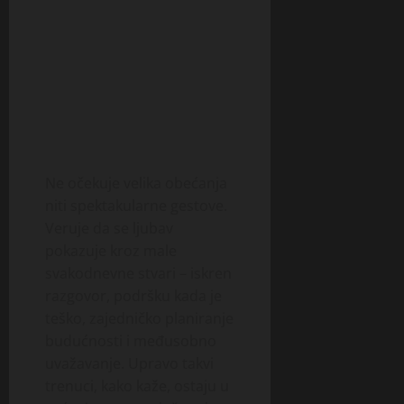
Ne očekuje velika obećanja
niti spektakularne gestove.
Veruje da se ljubav
pokazuje kroz male
svakodnevne stvari – iskren
razgovor, podršku kada je
teško, zajedničko planiranje
budućnosti i međusobno
uvažavanje. Upravo takvi
trenuci, kako kaže, ostaju u