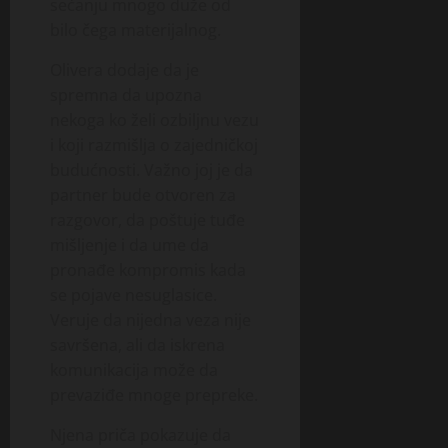
sećanju mnogo duže od
bilo čega materijalnog.
Olivera dodaje da je
spremna da upozna
nekoga ko želi ozbiljnu vezu
i koji razmišlja o zajedničkoj
budućnosti. Važno joj je da
partner bude otvoren za
razgovor, da poštuje tuđe
mišljenje i da ume da
pronađe kompromis kada
se pojave nesuglasice.
Veruje da nijedna veza nije
savršena, ali da iskrena
komunikacija može da
prevaziđe mnoge prepreke.
Njena priča pokazuje da