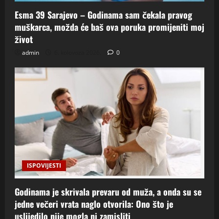
Esma 39 Sarajevo – Godinama sam čekala pravog
muškarca, možda će baš ova poruka promijeniti moj
život
admin
6. kolovoza 2026.
0
ISPOVIJESTI
Godinama je skrivala prevaru od muža, a onda su se
jedne večeri vrata naglo otvorila: Ono što je
uslijedilo nije mogla ni zamisliti