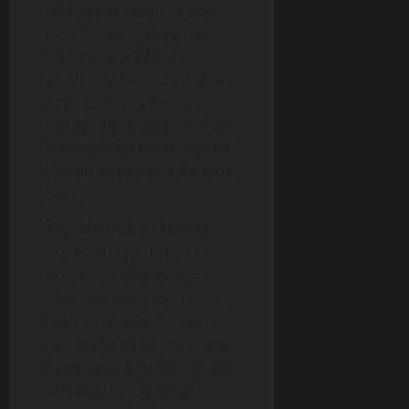
nikada nije kasno za novi
početak. Bez obzira na
iskustva iz prošlosti,
smatra da svako zaslužuje
novu priliku za sreću.
Upravo zbog toga odlučila
je da napravi korak napred
i otvori novo poglavlje svog
života.
Ako delite slične životne
vrednosti i verujete da su
poverenje, poštovanje i
iskrenost najvažniji temelji
kvalitetne veze, možda je
ovo prilika da se upoznate
sa osobom koja želi upravo
ono što i mnogi drugi –