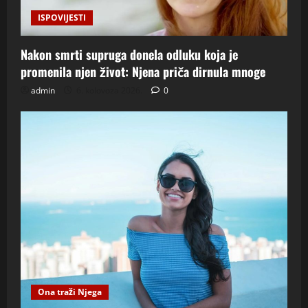
ISPOVIJESTI
Nakon smrti supruga donela odluku koja je
promenila njen život: Njena priča dirnula mnoge
admin
6. kolovoza 2026.
0
Ona traži Njega