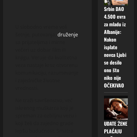
Srbin DAO
4.500 evra
za mladu iz
U slobodno vreme voli
Albanije:
šetnje, putovanja,
druženje
Nakon
sa prijateljima i mirne
isplate
večeri uz dobar film ili
novca Ljubi
knjigu. Veruje da kvalitetna
se desilo
veza nastaje kroz otvorenu
ono što
komunikaciju, razumevanje
niko nije
i zajedničke životne
OČEKIVAO
vrednosti.
Ne traži savršenstvo, već
iskrenog muškarca koji je
spreman za ozbiljnu vezu i
UDATE ŽENE
koji želi da zajedno grade
PLAĆAJU
lepšu budućnost. Smatra