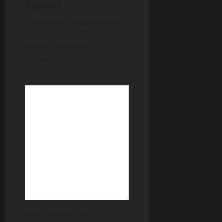
Odgovori
Vaša adresa e-pošte neće
biti objavljena.
Obavezna
polja su označena sa
*
(obavezno)
Komentar
* (obavezno)
Ime
* (obavezno)