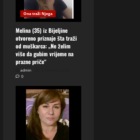
Ona traži Njega
Melina (35) iz Bijeljine
otvoreno priznaje šta traži
od muškarca: „Ne želim
više da gubim vrijeme na
prazne priče“
admin
5. kolovoza 2026.
0