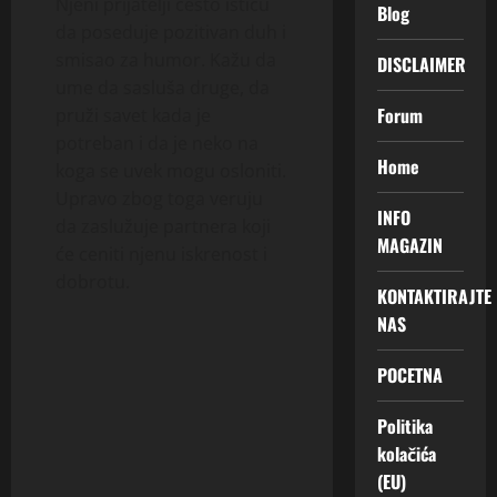
Njeni prijatelji često ističu
Blog
da poseduje pozitivan duh i
smisao za humor. Kažu da
DISCLAIMER
ume da sasluša druge, da
Forum
pruži savet kada je
potreban i da je neko na
Home
koga se uvek mogu osloniti.
Upravo zbog toga veruju
INFO
da zaslužuje partnera koji
MAGAZIN
će ceniti njenu iskrenost i
dobrotu.
KONTAKTIRAJTE
NAS
POCETNA
Politika
kolačića
(EU)