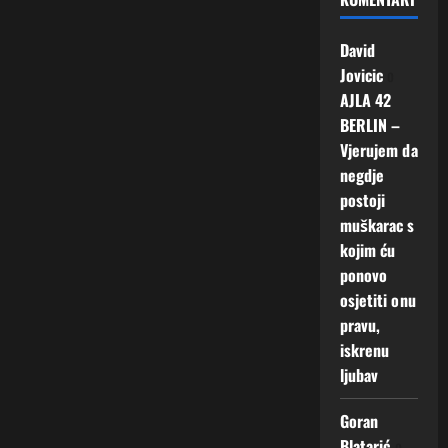
David
Jovicic
o
AJLA 42
BERLIN –
Vjerujem da
negdje
postoji
muškarac s
kojim ću
ponovo
osjetiti onu
pravu,
iskrenu
ljubav
Goran
Blatarić
o