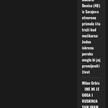
Denisa (40)
iz Sarajeva
otvoreno
priznala šta
traži kod
muškarca:
Jedna
iskrena
poruka
mogla bi joj
promijeniti
život
Milan Grbic
o
IME MI JE
GOGA I
RUSKINJA
SAM IMAM