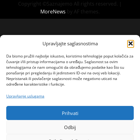
Copyright ©Saznajemo All rights reserved.
|
MoreNews
by AF themes.
Upravljajte saglasnostima
Da bismo pružili najbolje iskustvo, koristimo tehnologije poput kolačića za
čuvanje i/ili pristup informacijama o uređaju. Saglasnost sa ovim
tehnologijama će nam omogućiti da obrađujemo podatke kao što su
ponašanje pri pregledanju ili jedinstveni ID-ovi na ovoj veb lokaciji.
Nepristanak ili povlačenje saglasnosti može negativno uticati na
određene karakteristike i funkcije.
Upravljanje uslugama
Prihvati
Odbij