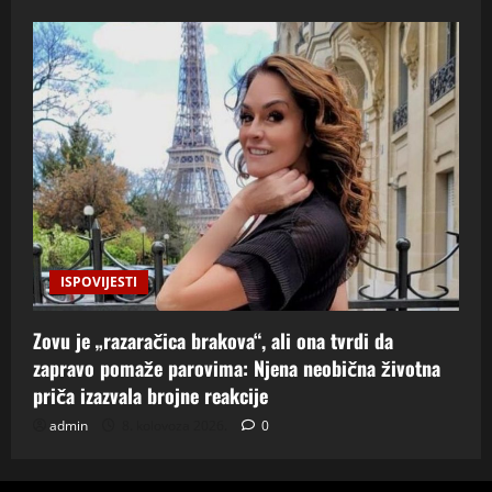
ISPOVIJESTI
Zovu je „razaračica brakova“, ali ona tvrdi da
zapravo pomaže parovima: Njena neobična životna
priča izazvala brojne reakcije
admin
8. kolovoza 2026.
0