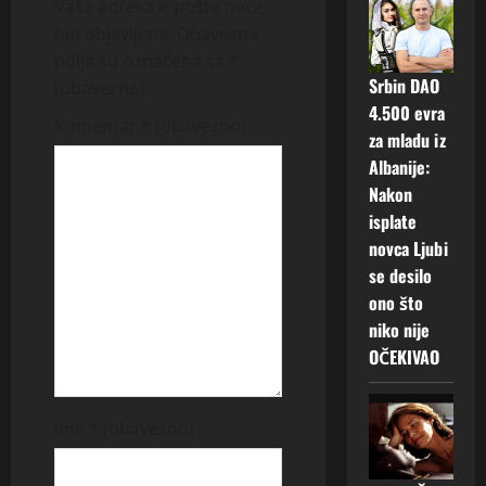
Vaša adresa e-pošte neće
v
biti objavljena.
Obavezna
polja su označena sa
*
i
Srbin DAO
(obavezno)
4.500 evra
g
Komentar
* (obavezno)
za mladu iz
a
Albanije:
Nakon
t
isplate
novca Ljubi
i
se desilo
o
ono što
niko nije
n
OČEKIVAO
Ime
* (obavezno)