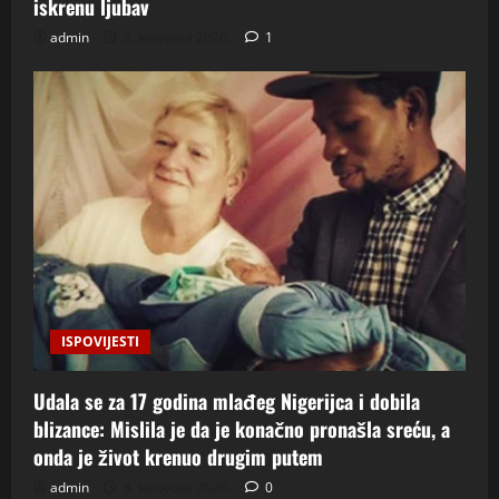
iskrenu ljubav
admin
8. kolovoza 2026.
1
ISPOVIJESTI
Udala se za 17 godina mlađeg Nigerijca i dobila
blizance: Mislila je da je konačno pronašla sreću, a
onda je život krenuo drugim putem
admin
8. kolovoza 2026.
0