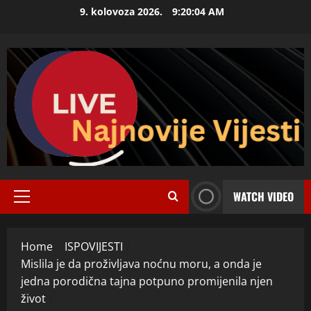
Skip
9. kolovoza 2026.
9:20:05 AM
to
content
WATCH VIDEO
Primary
Menu
Home
ISPOVIJESTI
Mislila je da proživljava noćnu moru, a onda je
jedna porodična tajna potpuno promijenila njen
život