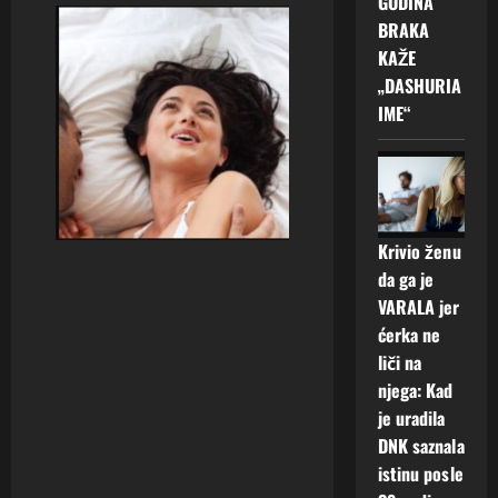
GODINA
BRAKA
KAŽE
„DASHURIA
IME“
Krivio ženu
da ga je
VARALA jer
ćerka ne
liči na
njega: Kad
je uradila
DNK saznala
istinu posle