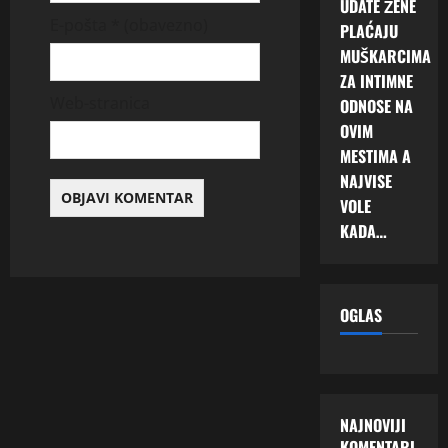
UDATE ŽENE
E-pošta
* (obavezno)
PLAĆAJU
MUŠKARCIMA
ZA INTIMNE
Web-stranica
ODNOSE NA
OVIM
MESTIMA A
NAJVISE
VOLE
KADA…
OGLAS
NAJNOVIJI
KOMENTARI