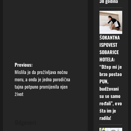
38 godina
ŠOKANTNA
ISPOVEST
SOBARICE
HOTELA:
P
Previous:
“Džep mi je
Mislila je da proživljava noćnu
brzo postao
o
moru, a onda je jedna porodična
PUN,
tajna potpuno promijenila njen
s
budžovani
život
su se samo
t
ređali”, evo
šta im je
n
radila!
Odgovori
a