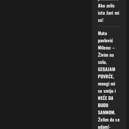
Ako zelis
isto Javi mi
se!
Mato
pavlović
o
Milena: –
Živim na
selu,
UZGAJAM
POVRĆE,
mnogi mi
se smiju i
NEĆE DA
BUDU
SAMNOM.
Želim da se
udam!-