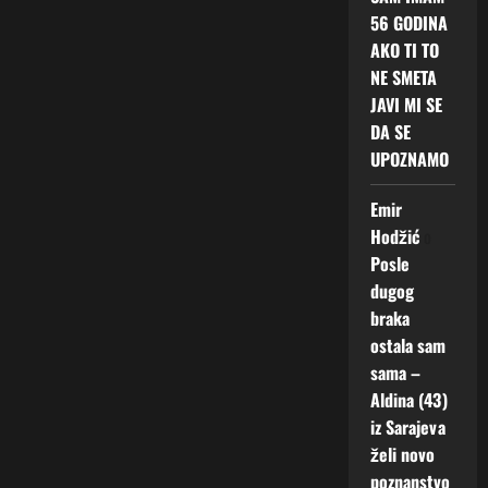
56 GODINA
AKO TI TO
NE SMETA
JAVI MI SE
DA SE
UPOZNAMO
Emir
Hodžić
o
Posle
dugog
braka
ostala sam
sama –
Aldina (43)
iz Sarajeva
želi novo
poznanstvo