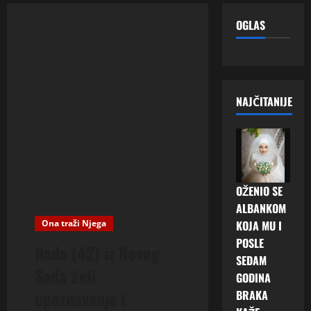
OGLAS
NAJČITANIJE
OŽENIO SE
ALBANKOM
Ona traži Njega
KOJA MU I
POSLE
Nada (42) iz Novog
SEDAM
Sada želi
GODINA
upoznavanje i
BRAKA