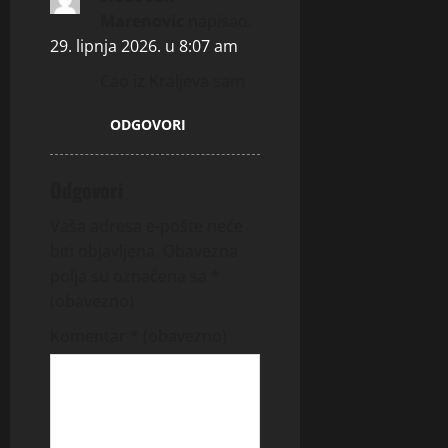
Marenovic
napisao:
29. lipnja 2026. u 8:07 am
Cao iz Kraljeva sam
ODGOVORI
Odgovori
Vaša adresa e-pošte neće
biti objavljena.
Obavezna
polja su označena sa
*
(obavezno)
Komentar
* (obavezno)