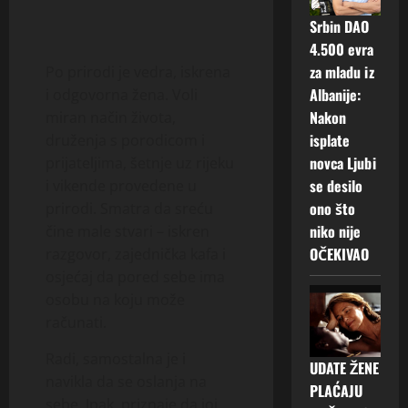
Srbin DAO
4.500 evra
za mladu iz
Po prirodi je vedra, iskrena
Albanije:
i odgovorna žena. Voli
Nakon
miran način života,
isplate
druženja s porodicom i
novca Ljubi
prijateljima, šetnje uz rijeku
se desilo
i vikende provedene u
ono što
prirodi. Smatra da sreću
niko nije
čine male stvari – iskren
OČEKIVAO
razgovor, zajednička kafa i
osjećaj da pored sebe ima
osobu na koju može
računati.
Radi, samostalna je i
UDATE ŽENE
navikla da se oslanja na
PLAĆAJU
sebe. Ipak, priznaje da joj