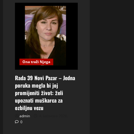
Ona traži Njega
Rada 39 Novi Pazar – Jedna
poruka mogla bi joj
promijeniti život: želi
upoznati muškarca za
ozbiljnu vezu
admin
4. kolovoza 2026.
0