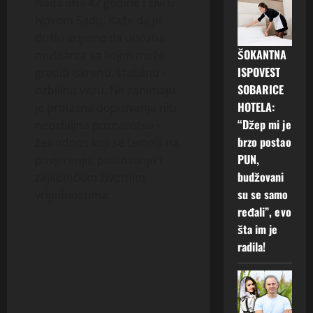
Nada ima 42 godine i živi u
Novom Sadu. Kaže da je
došlo vrijeme da upozna
ŠOKANTNA
muškarca sa kojim može
ISPOVEST
graditi iskrenu, stabilnu i
SOBARICE
ozbiljnu vezu. Ne zanimaju
HOTELA:
je prolazna dopisivanja niti
“Džep mi je
neozbiljna poznanstva –
brzo postao
želi odnos koji se temelji na
PUN,
povjerenju, poštovanju i
budžovani
zajedničkim životnim
su se samo
vrijednostima.
ređali”, evo
šta im je
radila!