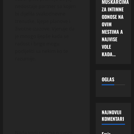
MUŠKARCIMA
nedostaje partner sa kojim
ZA INTIMNE
bi dijelila svakodnevne
ODNOSE NA
trenutke, lijepe planove i
OVIM
životne izazove. Vjeruje da
MESTIMA A
je mnogo ljepše kada se
NAJVISE
radost i brige mogu
VOLE
podijeliti sa nekim ko te
KADA…
razumije.
OGLAS
NAJNOVIJI
KOMENTARI
Nada vodi računa o svom
Emir