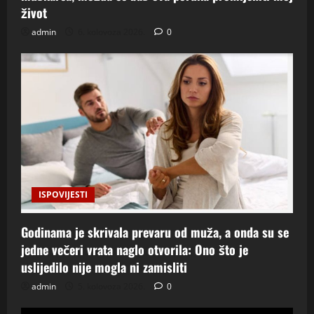
život
admin
6. kolovoza 2026.
0
ISPOVIJESTI
Godinama je skrivala prevaru od muža, a onda su se
jedne večeri vrata naglo otvorila: Ono što je
uslijedilo nije mogla ni zamisliti
admin
5. kolovoza 2026.
0