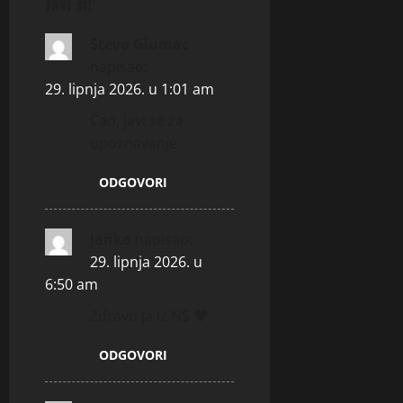
Javi si!
”
t
i
Stevo Glumac
napisao:
o
29. lipnja 2026. u 1:01 am
n
Ćao, javi se za
upoznavanje
ODGOVORI
Janko
napisao:
29. lipnja 2026. u
6:50 am
Zdravo ja iz NS ♥️
ODGOVORI