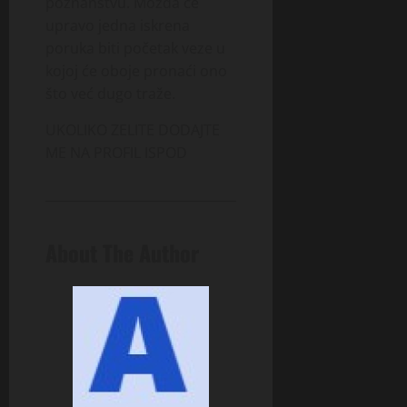
poznanstvu. Možda će
upravo jedna iskrena
poruka biti početak veze u
kojoj će oboje pronaći ono
što već dugo traže.
UKOLIKO ZELITE DODAJTE
ME NA PROFIL ISPOD
About The Author