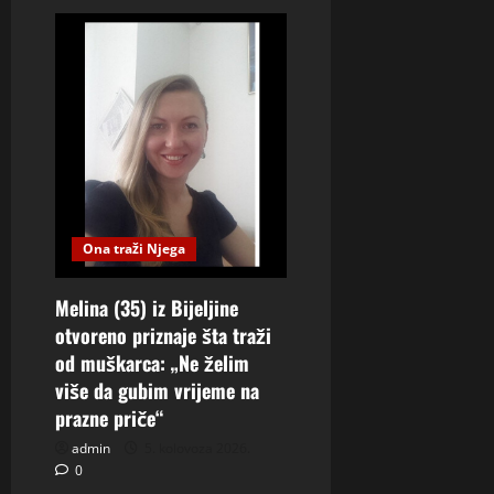
Ona traži Njega
Melina (35) iz Bijeljine
otvoreno priznaje šta traži
od muškarca: „Ne želim
više da gubim vrijeme na
prazne priče“
admin
5. kolovoza 2026.
0