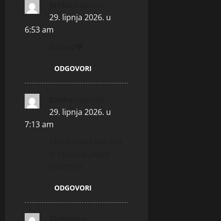
Janko
napisao:
29. lipnja 2026. u
6:53 am
Zdravo♥️
ODGOVORI
Sasha
napisao:
29. lipnja 2026. u
7:13 am
Ako si takva kao sto
si opisana javise
cekam te
ODGOVORI
Slobodan