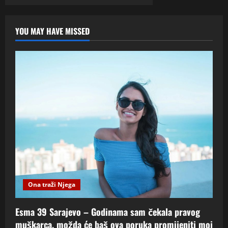
YOU MAY HAVE MISSED
Ona traži Njega
Esma 39 Sarajevo – Godinama sam čekala pravog
muškarca, možda će baš ova poruka promijeniti moj