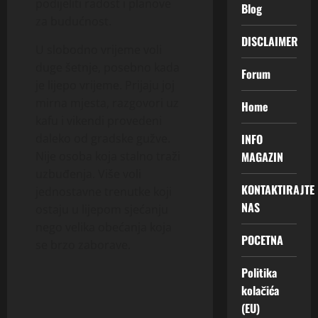
podijeliti radost i planove
Blog
za budućnost.
DISCLAIMER
U slobodno vrijeme voli
duge šetnje, posebno kada
Forum
je lijepo vrijeme. Prijaju joj
mirna mjesta, razgovori uz
Home
kafu i vikendi provedeni
INFO
daleko od gradske gužve.
MAGAZIN
Nije osoba koja stalno traži
uzbuđenja. Više voli
KONTAKTIRAJTE
jednostavne trenutke koji
NAS
ostaju u lijepom sjećanju
nego velika obećanja koja
POCETNA
se brzo zaborave.
Politika
kolačića
(EU)