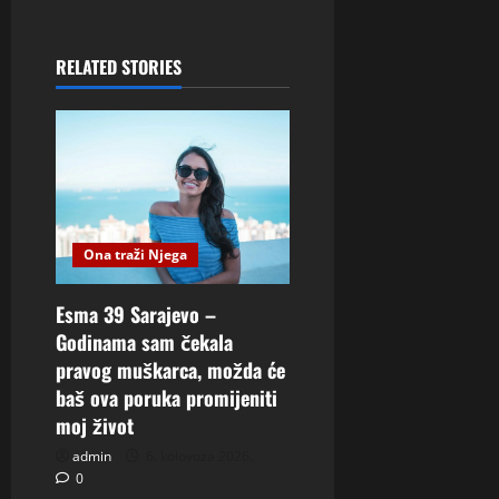
RELATED STORIES
Ona traži Njega
Esma 39 Sarajevo –
Godinama sam čekala
pravog muškarca, možda će
baš ova poruka promijeniti
moj život
admin
6. kolovoza 2026.
0