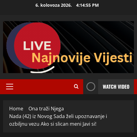
Skip
6. kolovoza 2026.
4:14:56 PM
to
content
WATCH VIDEO
Primary
Menu
Home
Ona traži Njega
Nada (42) iz Novog Sada želi upoznavanje i
ozbiljnu vezu Ako si slican meni Javi si!