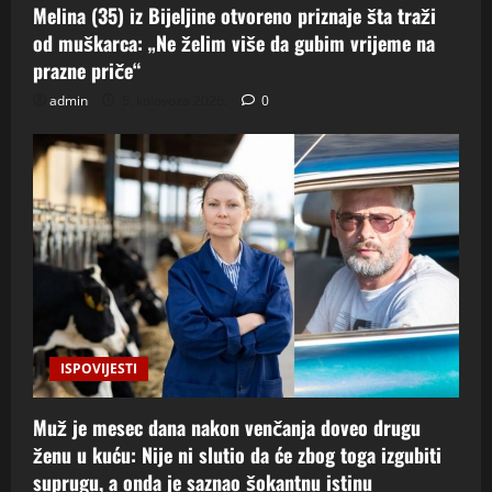
Melina (35) iz Bijeljine otvoreno priznaje šta traži
od muškarca: „Ne želim više da gubim vrijeme na
prazne priče“
admin
5. kolovoza 2026.
0
ISPOVIJESTI
Muž je mesec dana nakon venčanja doveo drugu
ženu u kuću: Nije ni slutio da će zbog toga izgubiti
suprugu, a onda je saznao šokantnu istinu