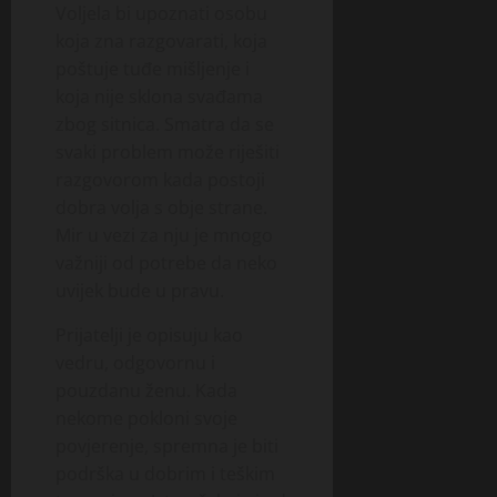
Voljela bi upoznati osobu
koja zna razgovarati, koja
poštuje tuđe mišljenje i
koja nije sklona svađama
zbog sitnica. Smatra da se
svaki problem može riješiti
razgovorom kada postoji
dobra volja s obje strane.
Mir u vezi za nju je mnogo
važniji od potrebe da neko
uvijek bude u pravu.
Prijatelji je opisuju kao
vedru, odgovornu i
pouzdanu ženu. Kada
nekome pokloni svoje
povjerenje, spremna je biti
podrška u dobrim i teškim