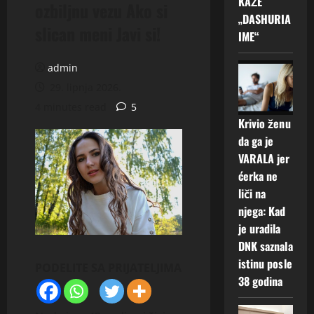
KAŽE
ozbiljnu vezu Ako si
„DASHURIA
slican meni Javi si!
IME“
admin
29. lipnja 2026.
4 minutes read
5
Krivio ženu
da ga je
VARALA jer
ćerka ne
liči na
njega: Kad
je uradila
DNK saznala
istinu posle
PODELITE SA PRIJATELJIMA
38 godina