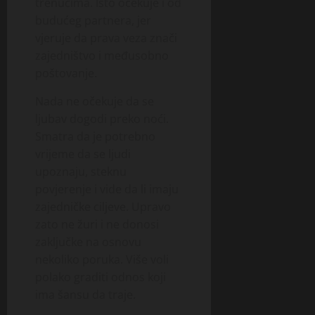
trenucima. Isto očekuje i od
budućeg partnera, jer
vjeruje da prava veza znači
zajedništvo i međusobno
poštovanje.
Nada ne očekuje da se
ljubav dogodi preko noći.
Smatra da je potrebno
vrijeme da se ljudi
upoznaju, steknu
povjerenje i vide da li imaju
zajedničke ciljeve. Upravo
zato ne žuri i ne donosi
zaključke na osnovu
nekoliko poruka. Više voli
polako graditi odnos koji
ima šansu da traje.