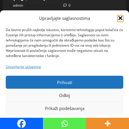
admin
5. kolovoza 2026.
0
Upravljajte saglasnostima
Copyright ©Saznajemo All rights reserved.
|
Da bismo pružili najbolje iskustvo, koristimo tehnologije poput kolačića za
MoreNews
by AF themes.
čuvanje i/ili pristup informacijama o uređaju. Saglasnost sa ovim
tehnologijama će nam omogućiti da obrađujemo podatke kao što su
ponašanje pri pregledanju ili jedinstveni ID-ovi na ovoj veb lokaciji.
Nepristanak ili povlačenje saglasnosti može negativno uticati na
određene karakteristike i funkcije.
Upravljanje uslugama
Prihvati
Odbij
Prikaži podešavanja
Politika kolačića