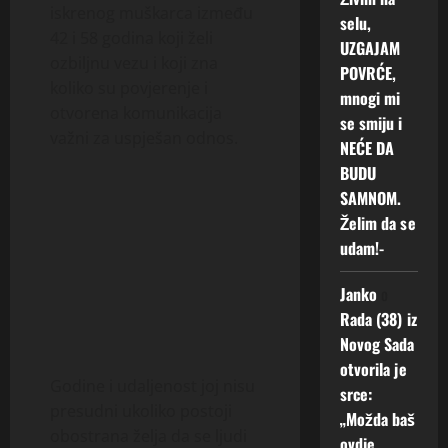
iskrenog muškarca između
selu,
42 i 58 godina koji želi
UZGAJAM
ozbiljnu vezu i koji zna
POVRĆE,
koliko su povjerenje i
mnogi mi
otvorena komunikacija
se smiju i
važni za uspješan odnos.
NEĆE DA
BUDU
SAMNOM.
Želim da se
udam!-
Janko
o
Rada (38) iz
Novog Sada
otvorila je
Godine i udaljenost joj nisu
srce:
presudni ukoliko postoji
„Možda baš
obostrana želja da se ljudi
ovdje