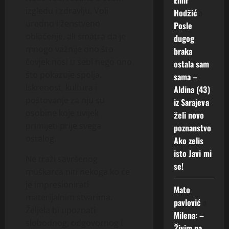
izgledu i zdravlju. Voli
Hodžić
o
uredno i ženstveno
Posle
oblačenje, ali smatra da je
dugog
mnogo važnije ono što
braka
čovjek nosi u sebi nego ono
ostala sam
što pokazuje spolja.
sama –
Iskrenost, kultura i
Aldina (43)
poštovanje za nju su
iz Sarajeva
osobine koje uvijek
želi novo
primijeti prije svega
poznanstvo
ostalog.
Ako zelis
isto Javi mi
Ne traži savršenog
se!
muškarca niti nekoga ko će
je impresionirati
Mato
materijalnim stvarima.
pavlović
o
Željela bi upoznati
Milena: –
slobodnog, odgovornog i
Živim na