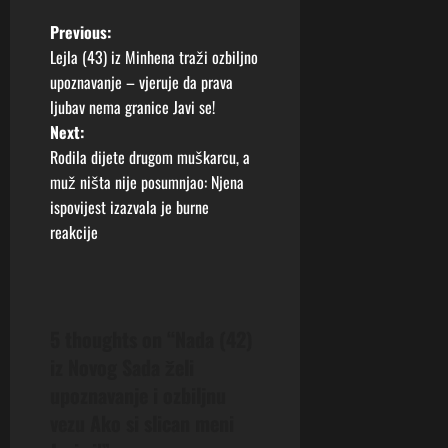
P
Previous:
Lejla (43) iz Minhena traži ozbiljno
o
upoznavanje – vjeruje da prava
ljubav nema granice Javi se!
s
Next:
t
Rodila dijete drugom muškarcu, a
muž ništa nije posumnjao: Njena
n
ispovijest izazvala je burne
reakcije
a
v
i
5 thoughts on “
Nada (42)
iz Novog Sada želi
g
upoznavanje i ozbiljnu
a
vezu Ako si slican meni