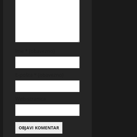
Ime
* (obavezno)
E-pošta
* (obavezno)
Web-stranica