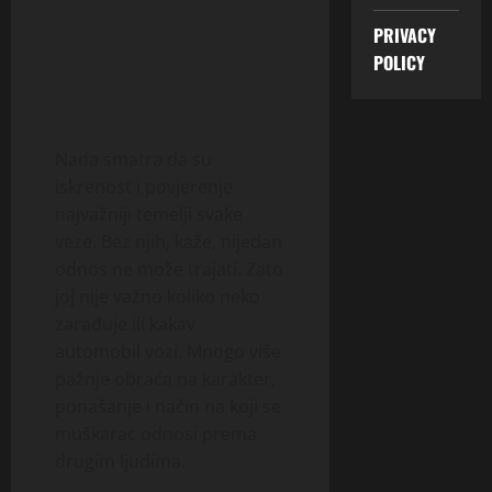
PRIVACY
POLICY
Nada smatra da su
iskrenost i povjerenje
najvažniji temelji svake
veze. Bez njih, kaže, nijedan
odnos ne može trajati. Zato
joj nije važno koliko neko
zarađuje ili kakav
automobil vozi. Mnogo više
pažnje obraća na karakter,
ponašanje i način na koji se
muškarac odnosi prema
drugim ljudima.