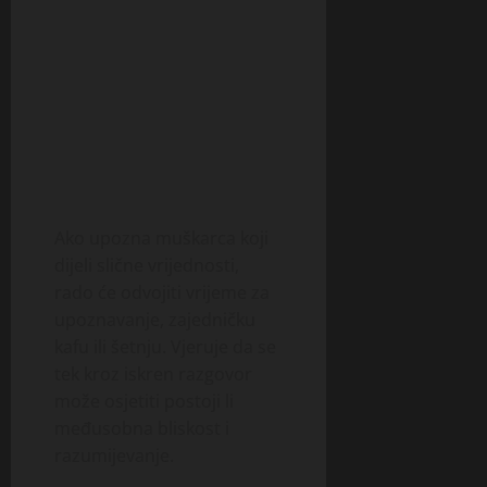
Ako upozna muškarca koji
dijeli slične vrijednosti,
rado će odvojiti vrijeme za
upoznavanje, zajedničku
kafu ili šetnju. Vjeruje da se
tek kroz iskren razgovor
može osjetiti postoji li
međusobna bliskost i
razumijevanje.