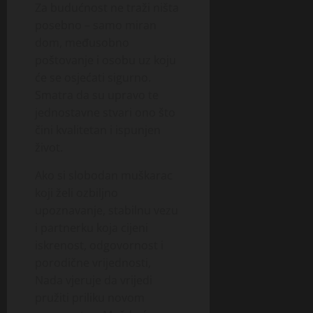
Za budućnost ne traži ništa
posebno – samo miran
dom, međusobno
poštovanje i osobu uz koju
će se osjećati sigurno.
Smatra da su upravo te
jednostavne stvari ono što
čini kvalitetan i ispunjen
život.
Ako si slobodan muškarac
koji želi ozbiljno
upoznavanje, stabilnu vezu
i partnerku koja cijeni
iskrenost, odgovornost i
porodične vrijednosti,
Nada vjeruje da vrijedi
pružiti priliku novom