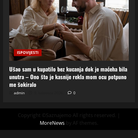
ISPOVIJESTI
Ušao sam u kupatilo bez kucanja dok je maćeha bila
unutra – Ono što je kasnije rekla mom ocu potpuno
me šokiralo
admin
9. kolovoza 2026.
0
Copyright ©Saznajemo All rights reserved.
|
MoreNews
by AF themes.