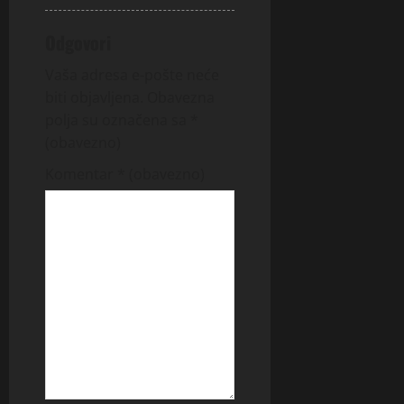
Odgovori
Vaša adresa e-pošte neće
biti objavljena.
Obavezna
polja su označena sa
*
(obavezno)
Komentar
* (obavezno)