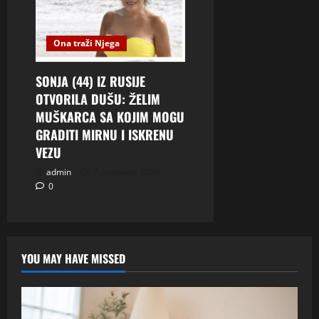
Ona traži Njega
SONJA (44) IZ RUSIJE
OTVORILA DUŠU: ŽELIM
MUŠKARCA SA KOJIM MOGU
GRADITI MIRNU I ISKRENU
VEZU
admin
7. kolovoza 2026.
0
YOU MAY HAVE MISSED