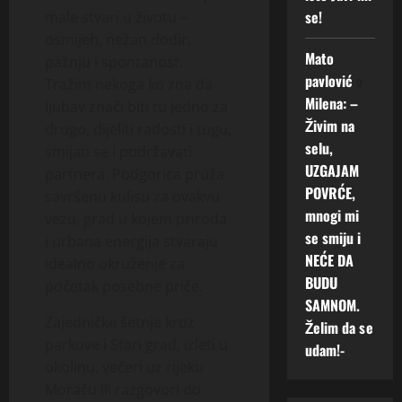
se!
male stvari u životu –
osmijeh, nežan dodir,
Mato
pažnju i spontanost.
pavlović
o
Tražim nekoga ko zna da
Milena: –
ljubav znači biti tu jedno za
Živim na
drugo, dijeliti radosti i tugu,
selu,
smijati se i podržavati
UZGAJAM
partnera. Podgorica pruža
POVRĆE,
savršenu kulisu za ovakvu
mnogi mi
vezu, grad u kojem priroda
se smiju i
i urbana energija stvaraju
NEĆE DA
idealno okruženje za
BUDU
početak posebne priče.
SAMNOM.
Zajedničke šetnje kroz
Želim da se
parkove i Stari grad, izleti u
udam!-
okolinu, večeri uz rijeku
Moraču ili razgovori do