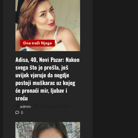
Ona traži Njega
Adisa, 40, Novi Pazar: Nakon
svega što je prošla, još
uvijek vjeruje da negdje
postoji muškarac uz kojeg
će pronaći mir, ljubav i
sreću
admin
9. kolovoza 2026.
0