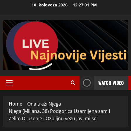
Skip
10. kolovoza 2026.
12:27:02 PM
to
content
WATCH VIDEO
Primary
Menu
Home
Ona traži Njega
Njega (Miljana, 38) Podgorica Usamljena sam I
Zelim Druzenje i Ozbiljnu vezu Javi mi se!