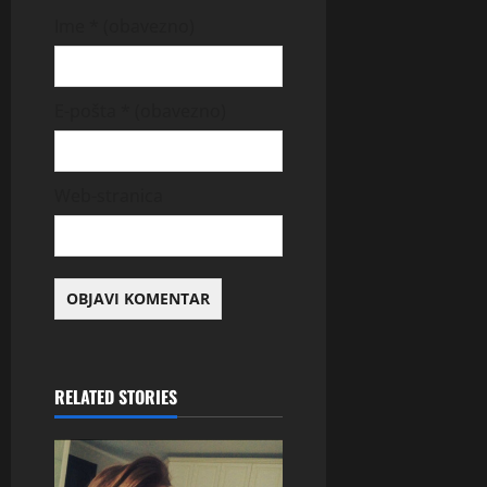
Ime
* (obavezno)
E-pošta
* (obavezno)
Web-stranica
RELATED STORIES