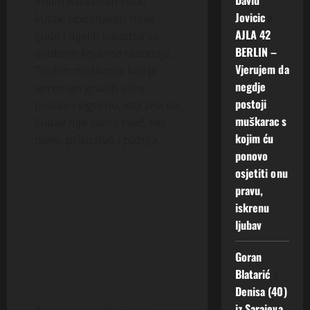
Volim istraživati svaki
Jovicic
o
kutak, upoznavati nove
AJLA 42
ljude i dijeliti iskustva sa
BERLIN –
osobom koja me razumije.
Vjerujem da
Tražim muškarca koji je
negdje
spreman graditi vezu
postoji
polako i sigurno, koji zna da
muškarac s
ljubav nije samo riječ, već
kojim ću
djelo, prisustvo i pažnja.
ponovo
osjetiti onu
pravu,
iskrenu
ljubav
Goran
Blatarić
o
Denisa (40)
iz Sarajeva