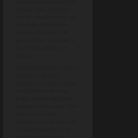
šetnju kroz parkove grada.
Upravo takvu iskrenost
tražim – muškarca koji zna
da ljubav znači davati i
primati, koji cijeni male
geste pažnje i spreman je
graditi vezu polako, ali
sigurno.
Volim planinarenje i izlete u
okolinu Podgorice.
Zamislite nas kako zajedno
istražujemo brda iznad
grada, dišemo svjež zrak i
dijelimo misli i snove. Takvi
trenuci nisu samo
aktivnosti, oni su način da
se dublje povežemo, da
gradimo povjerenje i