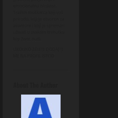
emocionalnu bliskost.
Tražim muškarca koji voli
prirodu, koji je otvoren za
avanture i koji je spreman
uživati u svakom trenutku
koji život nudi.
UKOLIKO ZELITE DODAJTE
ME NA PROFIL ISPOD
About The Author