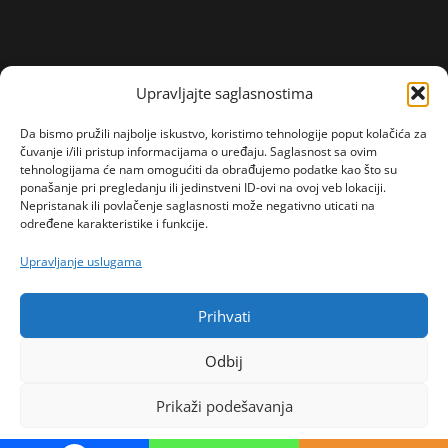
Upravljajte saglasnostima
Da bismo pružili najbolje iskustvo, koristimo tehnologije poput kolačića za
čuvanje i/ili pristup informacijama o uređaju. Saglasnost sa ovim
tehnologijama će nam omogućiti da obrađujemo podatke kao što su
ponašanje pri pregledanju ili jedinstveni ID-ovi na ovoj veb lokaciji.
Nepristanak ili povlačenje saglasnosti može negativno uticati na
određene karakteristike i funkcije.
Upravljanje uslugama
Prihvati
Odbij
Prikaži podešavanja