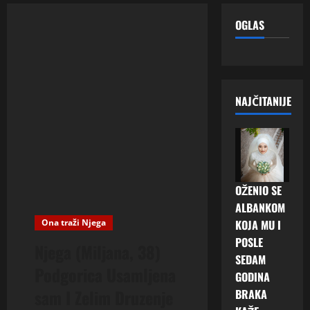
OGLAS
NAJČITANIJE
OŽENIO SE
ALBANKOM
Ona traži Njega
KOJA MU I
POSLE
Njega (Miljana, 38)
SEDAM
Podgorica Usamljena
GODINA
sam I Zelim Druzenje
BRAKA