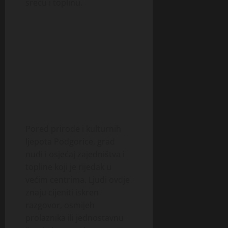
sreću i toplinu.
Pored prirode i kulturnih
ljepota Podgorice, grad
nudi i osjećaj zajedništva i
topline koji je rijedak u
većim centrima. Ljudi ovdje
znaju cijeniti iskren
razgovor, osmijeh
prolaznika ili jednostavnu