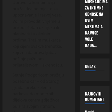
MUŠKARCIMA
Upravo ta kombinacija
ZA INTIMNE
pruža idealno mjesto za
ODNOSE NA
upoznavanje i razvoj veze.
OVIM
Volim provoditi vrijeme u
MESTIMA A
prirodi, šetati uz rijeku ili
NAJVISE
planinariti u okolnim
VOLE
brdima. Tražim muškarca
KADA…
koji cijeni ovakve trenutke,
koji zna da prava ljubav
počinje pažnjom,
prijateljstvom i iskrenošću.
OGLAS
Šetnje Podgoricom pružaju
posebnu čar – od Starog
grada, preko zelenih
NAJNOVIJI
parkova, do modernih
KOMENTARI
dijelova centra gdje život
pulsira svojim ritmom.
David