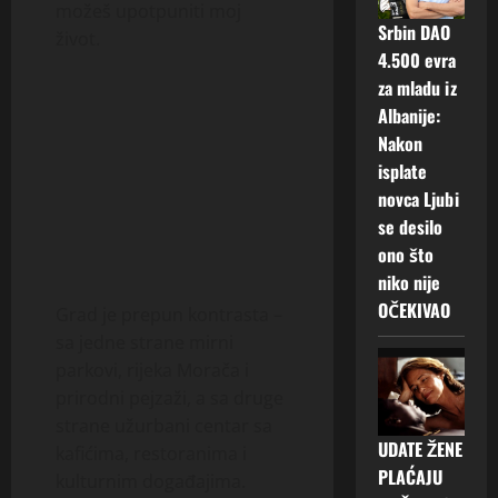
možeš upotpuniti moj
Srbin DAO
život.
4.500 evra
za mladu iz
Albanije:
Nakon
isplate
novca Ljubi
se desilo
ono što
niko nije
OČEKIVAO
Grad je prepun kontrasta –
sa jedne strane mirni
parkovi, rijeka Morača i
prirodni pejzaži, a sa druge
strane užurbani centar sa
UDATE ŽENE
kafićima, restoranima i
PLAĆAJU
kulturnim događajima.