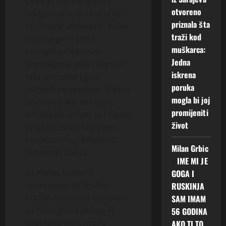
Osim prirodnih ljepota,
otvoreno
Podgorica nudi i kulturne i
priznala šta
društvene aktivnosti. Volim
traži kod
posjete galerijama,
muškarca:
muzejima i lokalnim
Jedna
događajima, gdje razgovor
iskrena
teče prirodno i gdje
poruka
osmijeh ne prestaje. Tražim
mogla bi joj
muškarca koji voli učiti,
promijeniti
istraživati, smijati se i dijeliti
život
svoja iskustva, koji cijeni
intelektualnu i emotivnu
Milan Grbic
dimenziju života.
o
IME MI JE
Za mene, humor i
GOGA I
spontanost su ključni.
RUSKINJA
Tražim muškarca koji zna
SAM IMAM
da mala gesta pažnje ili
56 GODINA
spontana ideja mogu
AKO TI TO