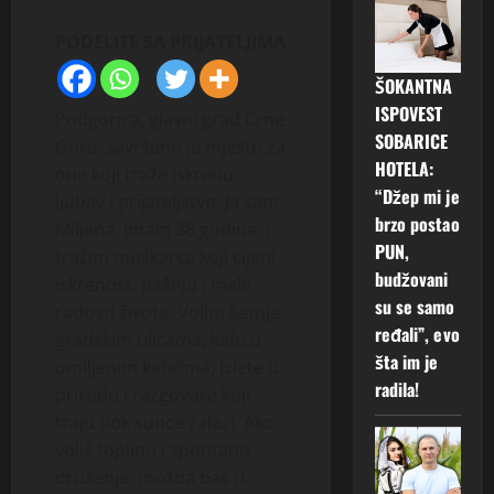
PODELITE SA PRIJATELJIMA
ŠOKANTNA
ISPOVEST
Podgorica, glavni grad Crne
SOBARICE
Gore, savršeno je mjesto za
HOTELA:
one koji traže iskrenu
“Džep mi je
ljubav i prijateljstvo. Ja sam
brzo postao
Miljana, imam 38 godina, i
PUN,
tražim muškarca koji cijeni
budžovani
iskrenost, pažnju i male
su se samo
radosti života. Volim šetnje
ređali”, evo
gradskim ulicama, kafu u
šta im je
omiljenim kafićima, izlete u
radila!
prirodu i razgovore koji
traju dok sunce zalazi. Ako
voliš toplinu i spontano
druženje, možda baš ti