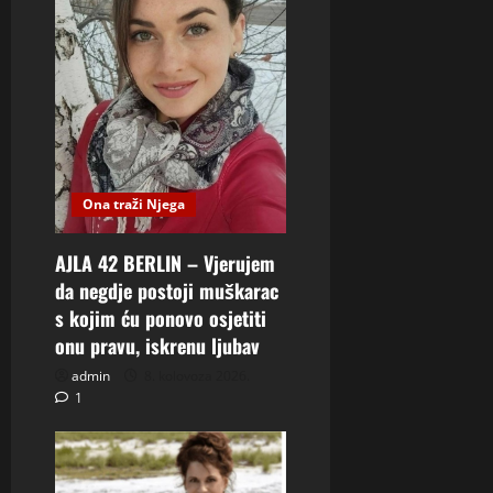
Ona traži Njega
AJLA 42 BERLIN – Vjerujem
da negdje postoji muškarac
s kojim ću ponovo osjetiti
onu pravu, iskrenu ljubav
admin
8. kolovoza 2026.
1