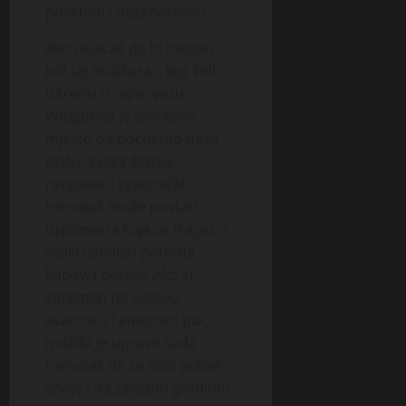
poseban i nezaboravan.
Ako osjećaš da bi mogao
biti taj muškarac, koji želi
iskrenu i trajnu vezu,
Podgorica je savršeno
mjesto da počnemo našu
priču. Svaka šetnja,
razgovor i zajednički
trenutak može postati
uspomena koja će trajati, a
svaki osmijeh potvrda
ljubavi i pažnje. Ako si
spreman na ovakvu
avanturu i emotivni put,
možda je upravo sada
trenutak da se naši putevi
spoje i da zajedno gradimo