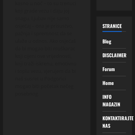
kasno u noć – to su trenuci
koji grade vezu i daju joj
snagu. Ljubav nije samo
STRANICE
osjećaj – ona je prisustvo,
pažnja i spremnost da se
Blog
ulaže u odnos. Ako osjećaš
da bi mogao biti muškarac
DISCLAIMER
koji cijeni ove vrijednosti,
koji traži iskrenu, emotivnu
Forum
i toplu vezu, vjerujem da bi
naš susret u Podgorici
Home
mogao biti početak nečeg
posebnog.
INFO
MAGAZIN
KONTAKTIRAJTE
NAS