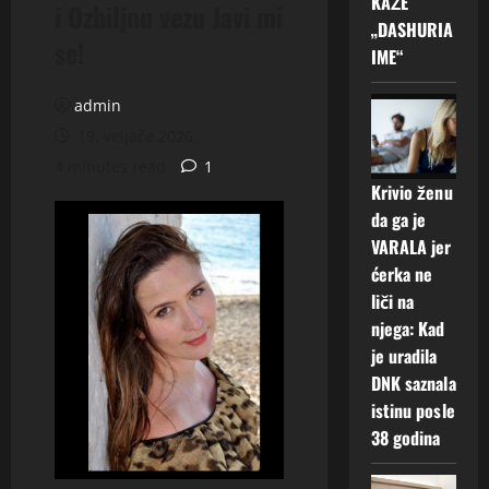
KAŽE
i Ozbiljnu vezu Javi mi
„DASHURIA
se!
IME“
admin
19. veljače 2026.
4 minutes read
1
Krivio ženu
da ga je
VARALA jer
ćerka ne
liči na
njega: Kad
je uradila
DNK saznala
istinu posle
38 godina