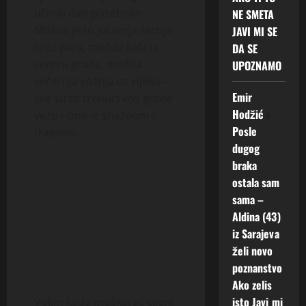
učiniti dan posebnim.
NE SMETA
Možda je to jutarnja šetnja
JAVI MI SE
kroz park, možda kafa u
DA SE
centru grada, možda
UPOZNAMO
večernja vožnja uz rijeku –
Emir
sve su to trenuci koji grade
Hodžić
o
vezu i čine je snažnom i
Posle
trajnom.
dugog
braka
ostala sam
sama –
Aldina (43)
iz Sarajeva
želi novo
poznanstvo
Ako zelis
isto Javi mi
Volim kada muškarac cijeni