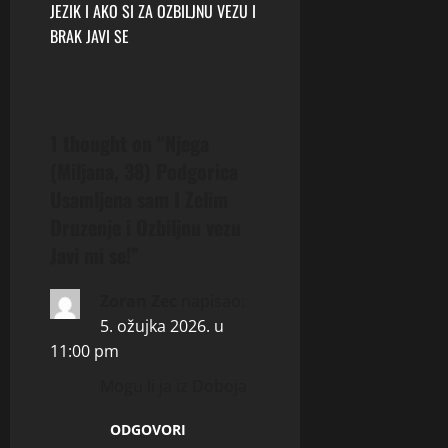
n
JEZIK I AKO SI ZA OZBILJNU VEZU I
BRAK JAVI SE
a
v
i
1 thought on “
Njega
(Miljana, 38) Podgorica
g
Usamljena sam I Zelim
a
Druzenje i Ozbiljnu vezu
Javi mi se!
”
t
i
Zoran Zec
napisao:
5. ožujka 2026. u
o
11:00 pm
n
Mogu li ja iz Doboja
ODGOVORI