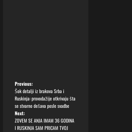
P
Previous:
Šok detalji iz brakova Srba i
o
Ruskinja: provodažije otkrivaju šta
se stvarno dešava posle svadbe
s
Next:
t
ZOVEM SE ANJA IMAM 36 GODINA
I RUSKINJA SAM PRICAM TVOJ