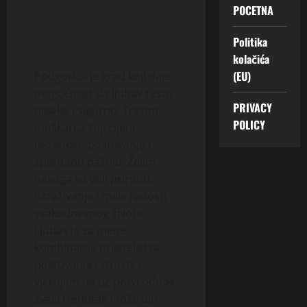
POCETNA
Politika
kolačića
(EU)
Podgorica je grad koji daje
mogućnost da ljubav raste
PRIVACY
polako i sigurno. Tražim
POLICY
muškarca koji cijeni
iskrenost, poštovanje i
spontanu pažnju. Želim
nekoga ko voli prirodu,
istraživanje i male radosti
svakodnevnog života.
Ljubav je za mene
kombinacija prijateljstva,
poštovanja i strasti, i
vjerujem da uz pravi odnos,
svaki trenutak može biti