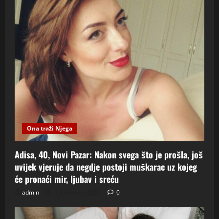
Ona traži Njega
Adisa, 40, Novi Pazar: Nakon svega što je prošla, još
uvijek vjeruje da negdje postoji muškarac uz kojeg
će pronaći mir, ljubav i sreću
admin
9. kolovoza 2026.
0