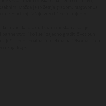
ade vezu. Tražim muškarca koji zna da smijeh,
posebnim. Možda je to šetnja gradom, razgovor uz
 to trenuci koji jačaju vezu i čine je trajnom.
za koja vodi ka braku. Tražim muškarca koji je
 partnerstvo, i koji želi zajedno graditi život pun
t ključ – emocionalna, intelektualna i životna – i da
na koja traje.