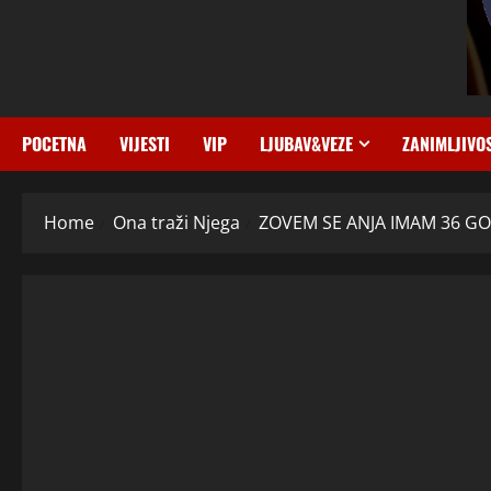
POCETNA
VIJESTI
VIP
LJUBAV&VEZE
ZANIMLJIVO
Home
Ona traži Njega
ZOVEM SE ANJA IMAM 36 GODI