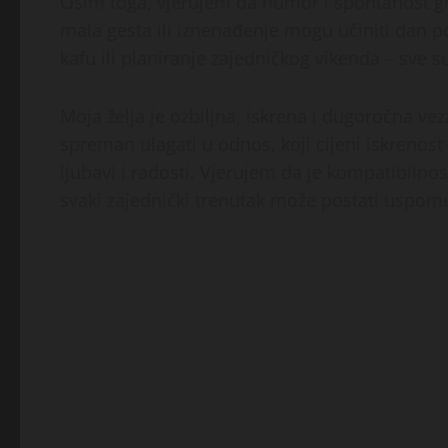
Osim toga, vjerujem da humor i spontanost gr
mala gesta ili iznenađenje mogu učiniti dan 
kafu ili planiranje zajedničkog vikenda – sve su
Moja želja je ozbiljna, iskrena i dugoročna ve
spreman ulagati u odnos, koji cijeni iskrenost i
ljubavi i radosti. Vjerujem da je kompatibilnos
svaki zajednički trenutak može postati uspome