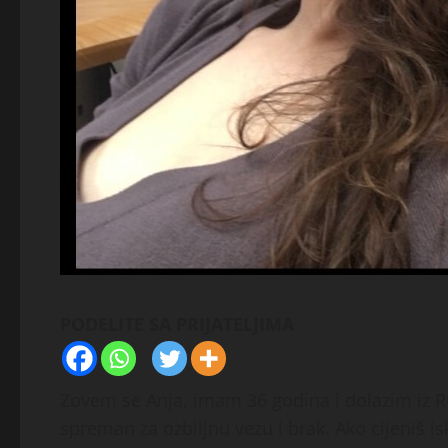
PODELITE SA PRIJATELJIMA
Zovem se Anja, imam 36 godina i dolazim iz Rus
spreman za ozbiljnu vezu i brak. Ako cijeniš i