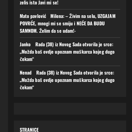
zelis isto Javi mi se!
Mato pavlović
o
Milena: – Živim na selu, UZGAJAM
POVRĆE, mnogi mi se smiju i NEĆE DA BUDU
SAMNOM. Želim da se udam!-
Janko
o
Rada (38) iz Novog Sada otvorila je srce:
„Možda baš ovdje upoznam muškarca kojeg dugo
čekam“
Nenad
o
Rada (38) iz Novog Sada otvorila je srce:
„Možda baš ovdje upoznam muškarca kojeg dugo
čekam“
STRANICE