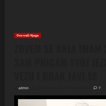
Ona traži Njega
ZOVEM SE ANJA IMAM 
SAM PRICAM TVOJ JEZI
VEZU I BRAK JAVI SE
admin
20. veljače 2026.
5 minutes read
7