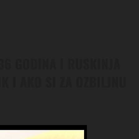
36 GODINA I RUSKINJA
K I AKO SI ZA OZBILJNU