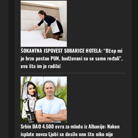
ŠOKANTNA ISPOVEST SOBARICE HOTELA: “Džep mi
je brzo postao PUN, budžovani su se samo ređali”,
evo šta im je radila!
Srbin DAO 4.500 evra za mladu iz Albanije: Nakon
isplate novca Ljubi se desilo ono što niko nije