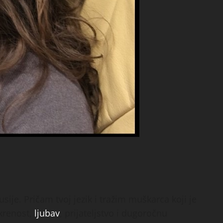
ije. Pričam tvoj jezik i tražim muškarca koji je
skrenost,
ljubav
, prijateljstvo i dugoročnu