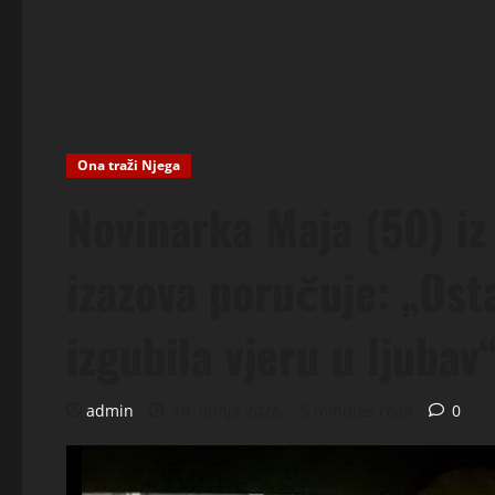
Ona traži Njega
Novinarka Maja (50) i
izazova poručuje: „Ost
izgubila vjeru u ljubav
admin
10. lipnja 2026.
5 minutes read
0