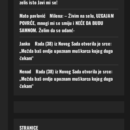
zelis isto Javi mi se!
Mato pavlović
o
Milena: – Živim na selu, UZGAJAM
POVRĆE, mnogi mi se smiju i NEĆE DA BUDU
SAMNOM. Želim da se udam!-
Janko
o
Rada (38) iz Novog Sada otvorila je srce:
„Možda baš ovdje upoznam muškarca kojeg dugo
čekam“
Nenad
o
Rada (38) iz Novog Sada otvorila je srce:
„Možda baš ovdje upoznam muškarca kojeg dugo
čekam“
STRANICE