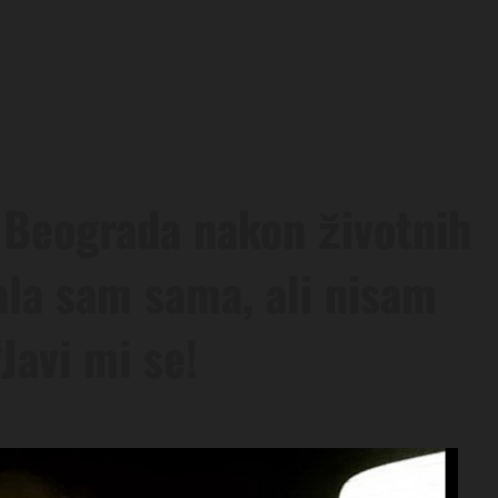
z Beograda nakon životnih
ala sam sama, ali nisam
“Javi mi se!