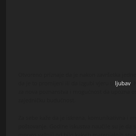
Otvoreno priznaje da je nakon završetka jedne 
da je to promijeni ili da izgubi vjeru u
ljubav
. 
za nova poznanstva i mogućnost da upozna osob
zajedničku budućnost.
Za sebe kaže da je iskrena, komunikativna i e
poštovanje. Godine iskustva naučile su je da s
mnogo važniji od bilo kakvih materijalnih stvar