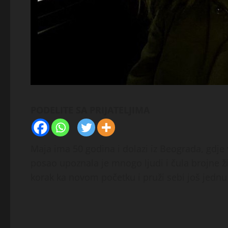
PODELITE SA PRIJATELJIMA
Maja ima 50 godina i dolazi iz Beograda, gdje 
posao upoznala je mnogo ljudi i čula brojne ži
korak ka novom početku i pruži sebi još jednu 