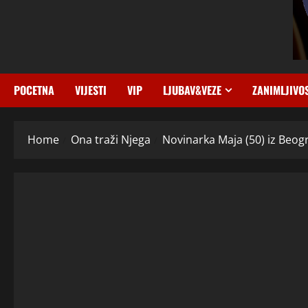
POCETNA
VIJESTI
VIP
LJUBAV&VEZE
ZANIMLJIVO
Home
Ona traži Njega
Novinarka Maja (50) iz Beogr