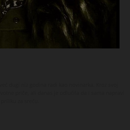
već dugi niz godina radi kao novinarka. Kroz svoj
votne priče, ali danas je odlučila da i sama napravi
priliku za sreću.