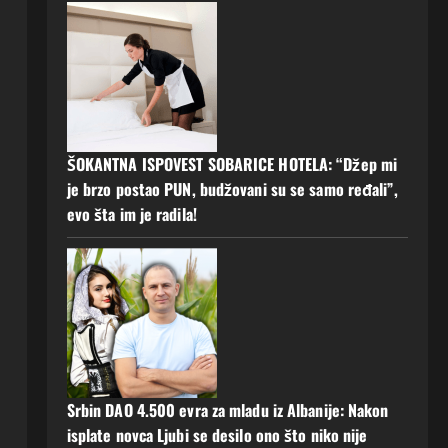
ŠOKANTNA ISPOVEST SOBARICE HOTELA: “Džep mi
je brzo postao PUN, budžovani su se samo ređali”,
evo šta im je radila!
Srbin DAO 4.500 evra za mladu iz Albanije: Nakon
isplate novca Ljubi se desilo ono što niko nije