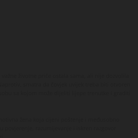
važne životne priče ostala sama, ali nije dozvolila
Naprotiv, smatra da čovjek uvijek treba biti otvoren
u sa kojom može dijeliti lijepe trenutke i graditi
motivna žena koja cijeni poštenje i međusobno
u povjerenje, razumijevanje i iskren razgovor
i.