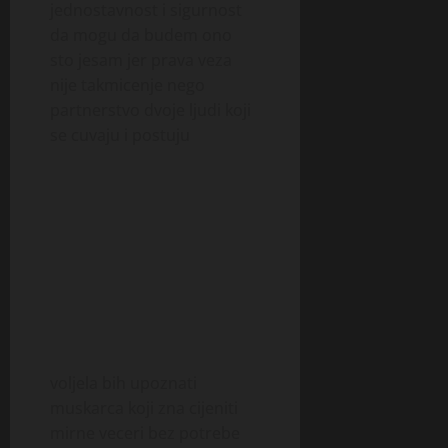
jednostavnost i sigurnost
da mogu da budem ono
sto jesam jer prava veza
nije takmicenje nego
partnerstvo dvoje ljudi koji
se cuvaju i postuju
voljela bih upoznati
muskarca koji zna cijeniti
mirne veceri bez potrebe