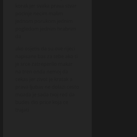
korak jer svaka prava stvar
pocinje necim malim
jednom porukom jednim
pogledom jednim hrabrim
da
ako osjetis da su ove rijeci
napisane bas za tebe ako ti
je srce zatreperilo makar
na tren onda nemoj da
cekas jer zivot je kratak a
prava ljubav ne dolazi cesto
mozda je sada tvoj red da
budes dio price koja ce
trajati