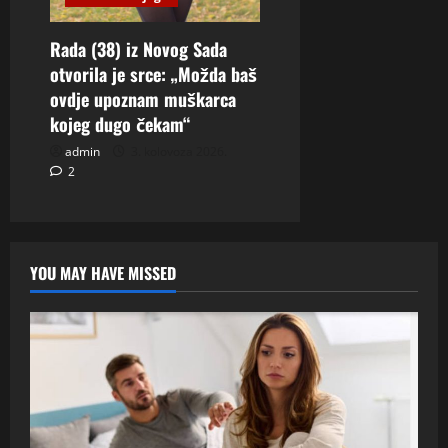
Rada (38) iz Novog Sada
otvorila je srce: „Možda baš
ovdje upoznam muškarca
kojeg dugo čekam“
admin
3. kolovoza 2026.
2
YOU MAY HAVE MISSED