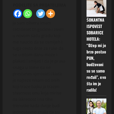
PODELITE SA PRIJATELJIMA
ŠOKANTNA
ja sam olivera imam
ISPOVEST
cetrdeset tri godine i zivim
SOBARICE
u novom sadu gradu koji
HOTELA:
me naucio da se osmijeh i
“Džep mi je
tuga cesto drze za ruke da
brzo postao
se u istom danu moze i
PUN,
plakati i smijati i da je prava
budžovani
snaga u tome da ne
su se samo
prestanes vjerovati i kada
ređali”, evo
je najteze nisam od onih
šta im je
koji traze bajku ja trazim
radila!
stvarnost onu koja mirise
na iskrenost i na tihe
trenutke kada dvoje ljudi
jednostavno znaju da su