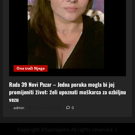
Ona traži Njega
Rada 39 Novi Pazar – Jedna poruka mogla bi joj
promijeniti život: želi upoznati muškarca za ozbiljnu
vezu
admin
4. kolovoza 2026.
0
Copyright ©Saznajemo All rights reserved.
|