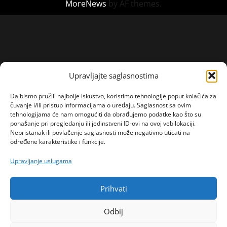
MoreNews
by AF themes.
Upravljajte saglasnostima
Da bismo pružili najbolje iskustvo, koristimo tehnologije poput kolačića za
čuvanje i/ili pristup informacijama o uređaju. Saglasnost sa ovim
tehnologijama će nam omogućiti da obrađujemo podatke kao što su
ponašanje pri pregledanju ili jedinstveni ID-ovi na ovoj veb lokaciji.
Nepristanak ili povlačenje saglasnosti može negativno uticati na
određene karakteristike i funkcije.
Upravljanje uslugama
Prihvati
Odbij