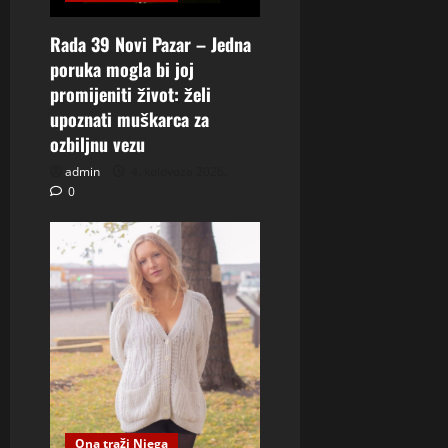
Rada 39 Novi Pazar – Jedna
poruka mogla bi joj
promijeniti život: želi
upoznati muškarca za
ozbiljnu vezu
admin
4. kolovoza 2026.
0
Ona traži Njega