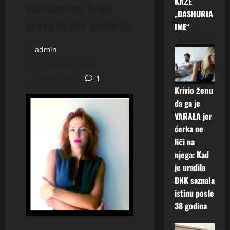
KAŽE
savrsenstvo Nego
„DASHURIA
pravu ljubav Javite Se
IME“
admin
8. listopada 2025.
5 minutes read
1
Krivio ženu
da ga je
VARALA jer
ćerka ne
liči na
njega: Kad
je uradila
DNK saznala
istinu posle
38 godina