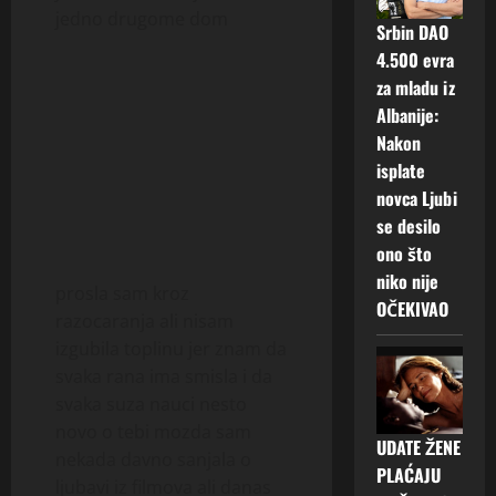
jedno drugome dom
Srbin DAO
4.500 evra
za mladu iz
Albanije:
Nakon
isplate
novca Ljubi
se desilo
ono što
niko nije
prosla sam kroz
OČEKIVAO
razocaranja ali nisam
izgubila toplinu jer znam da
svaka rana ima smisla i da
svaka suza nauci nesto
novo o tebi mozda sam
UDATE ŽENE
nekada davno sanjala o
PLAĆAJU
ljubavi iz filmova ali danas