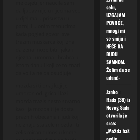
me osjeti jer naucila sam
selu,
da ljubav nije u rijecima vec
UZGAJAM
u djelima u prisustvu u
POVRĆE,
paznji i u onim trenucima
mnogi mi
kada pogled govori sve
se smiju i
trazim muskarca koji zna
NEĆE DA
da zena moze biti i jaka i
BUDU
njezna i umorna i hrabra u
SAMNOM.
istom danu i koji ce to znati
Želim da se
da voli a ne da osudjuje
udam!-
mozda si ti onaj koji je
Janko
o
umoran od igrica i lazi
Rada (38) iz
mozda trazis nesto stvarno
Novog Sada
kao i ja mozda ti je dosta
otvorila je
praznih obecanja i ljudi koji
srce:
ne znaju sta zele mozda i ti
„Možda baš
zelis miran odnos u kome
ovdje