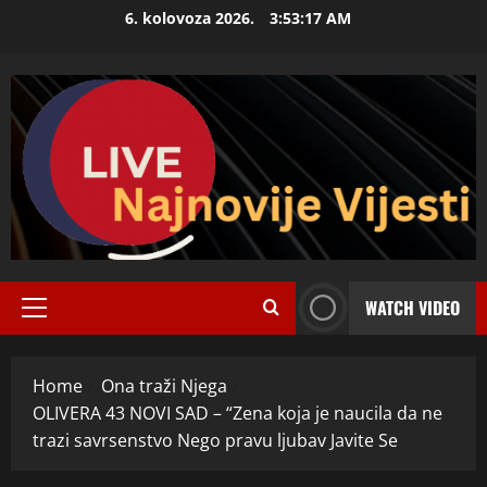
Skip
6. kolovoza 2026.
3:53:19 AM
to
content
WATCH VIDEO
Primary
Menu
Home
Ona traži Njega
OLIVERA 43 NOVI SAD – “Zena koja je naucila da ne
trazi savrsenstvo Nego pravu ljubav Javite Se