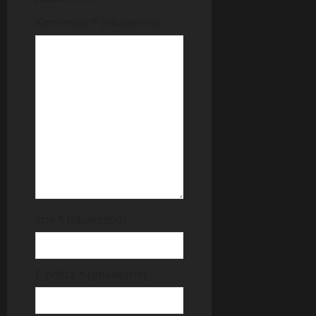
Komentar
* (obavezno)
Ime
* (obavezno)
E-pošta
* (obavezno)