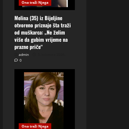
Ona traži Njega
Melina (35) iz Bijeljine
otvoreno priznaje šta traži
od muškarca: „Ne želim
više da gubim vrijeme na
prazne priče“
admin
5. kolovoza 2026.
0
Ona traži Njega