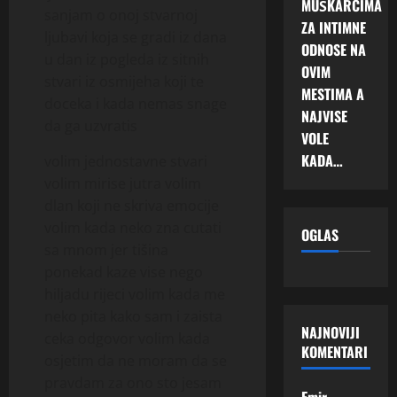
MUŠKARCIMA
sanjam o onoj stvarnoj
ZA INTIMNE
ljubavi koja se gradi iz dana
ODNOSE NA
u dan iz pogleda iz sitnih
OVIM
stvari iz osmijeha koji te
MESTIMA A
doceka i kada nemas snage
NAJVISE
da ga uzvratis
VOLE
KADA…
volim jednostavne stvari
volim mirise jutra volim
dlan koji ne skriva emocije
volim kada neko zna cutati
OGLAS
sa mnom jer tišina
ponekad kaze vise nego
hiljadu rijeci volim kada me
neko pita kako sam i zaista
NAJNOVIJI
ceka odgovor volim kada
KOMENTARI
osjetim da ne moram da se
pravdam za ono sto jesam
Emir