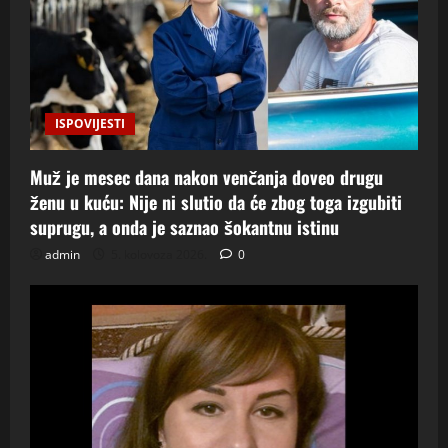
ISPOVIJESTI
Muž je mesec dana nakon venčanja doveo drugu
ženu u kuću: Nije ni slutio da će zbog toga izgubiti
suprugu, a onda je saznao šokantnu istinu
admin
5. kolovoza 2026.
0