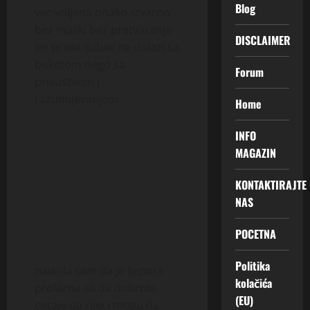
Blog
vec voljena onako stvarno
bez maski bez pretvaranja
DISCLAIMER
jer prava ljubav ne dolazi sa
buketom nego sa
Forum
prisustvom i
razumijevanjem
Home
INFO
MAGAZIN
KONTAKTIRAJTE
NAS
POCETNA
Politika
naucila sam da je ljepota
kolačića
prolazna ali da dobrota
(EU)
ostaje da rijeci mogu da