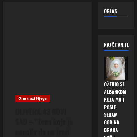
OGLAS
NAJČITANIJE
OŽENIO SE
ALBANKOM
Ona traži Njega
KOJA MU I
POSLE
OLIVERA 43 NOVI
SEDAM
SAD – “Zena koja je
GODINA
naucila da ne trazi
BRAKA