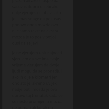
prazan ali ako si uspio da
sacuvas dobro u sebi ako i
dalje vjerujes u ljubav i ako
jos imas snage da pokusas
ponovo onda mozda ovo
nije samo tekst na ekranu
mozda je to poziv tvojoj
dusi da se javi
ja ne vjerujem u slucajnosti
vjerujem da sve ima svoje
vrijeme vjerujem da dvoje
ljudi mogu da se pronadju i
ako ih dijele kilometri jer
ono sto je iskreno uvijek
nadje put i mozda je ovo
upravo taj trenutak kada ce
se nesto promijeniti mozda
ne odmah ali korak po