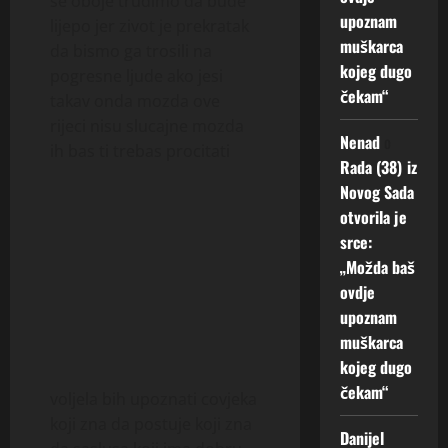
se oboje trudimo da bude
upoznam
lijepo jer zivot je prekratak
muškarca
da bismo ga trosili na
kojeg dugo
pogresne ljude ako jesi
čekam“
takav onda mozda ove
rijeci nisu slucajne mozda
Nenad
o
ih bas ti trebas procitati
Rada (38) iz
Novog Sada
otvorila je
srce:
„Možda baš
ovdje
upoznam
muškarca
kojeg dugo
čekam“
voljela bih upoznati covjeka
koji zna da postuje koji zna
Danijel