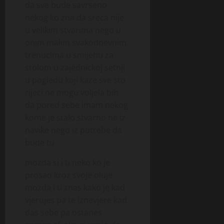
da sve bude savrseno
nekog ko zna da sreca nije
u velikim stvarima nego u
onim malim svakodnevnim
trenucima u smijehu za
stolom u zajednickoj setnji
u pogledu koji kaze sve sto
rijeci ne mogu voljela bih
da pored sebe imam nekog
kome je stalo stvarno ne iz
navike nego iz potrebe da
bude tu
mozda si i ti neko ko je
prosao kroz svoje oluje
mozda i ti znas kako je kad
vjerujes pa te iznevjere kad
das sebe pa ostanes