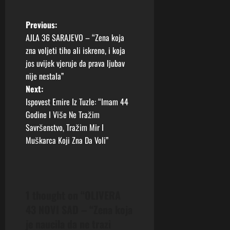
P
Previous:
AJLA 36 SARAJEVO – “Zena koja
o
zna voljeti tiho ali iskreno, i koja
jos uvijek vjeruje da prava ljubav
s
nije nestala”
t
Next:
Ispovest Emire Iz Tuzle: “Imam 44
n
Godine I Više Ne Tražim
Savršenstvo, Tražim Mir I
a
Muškarca Koji Zna Da Voli”
v
i
1 thought on “
OLIVERA
g
43 NOVI SAD – “Zena koja
a
je naucila da ne trazi