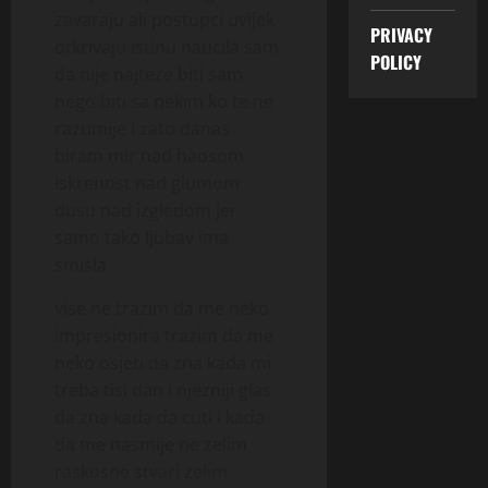
zavaraju ali postupci uvijek
PRIVACY
otkrivaju istinu naucila sam
POLICY
da nije najteze biti sam
nego biti sa nekim ko te ne
razumije i zato danas
biram mir nad haosom
iskrenost nad glumom
dusu nad izgledom jer
samo tako ljubav ima
smisla
vise ne trazim da me neko
impresionira trazim da me
neko osjeti da zna kada mi
treba tisi dan i njezniji glas
da zna kada da cuti i kada
da me nasmije ne zelim
raskosne stvari zelim