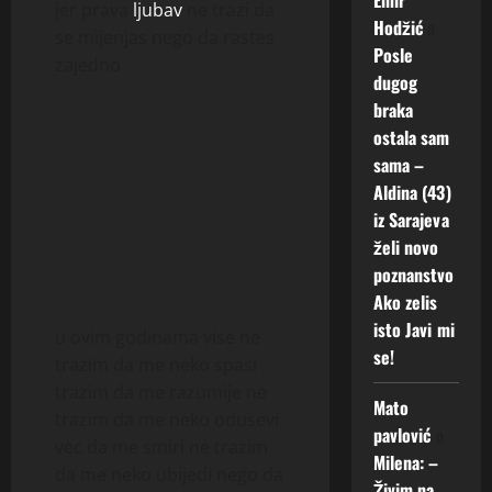
jer prava
ljubav
ne trazi da
Hodžić
o
se mijenjas nego da rastes
Posle
zajedno
dugog
braka
ostala sam
sama –
Aldina (43)
iz Sarajeva
želi novo
poznanstvo
Ako zelis
isto Javi mi
u ovim godinama vise ne
se!
trazim da me neko spasi
trazim da me razumije ne
Mato
trazim da me neko odusevi
pavlović
o
vec da me smiri ne trazim
Milena: –
da me neko ubijedi nego da
Živim na