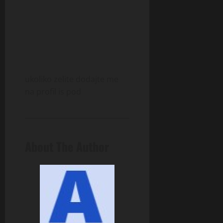
ukoliko zelite dodajte me
na profil is pod
About The Author