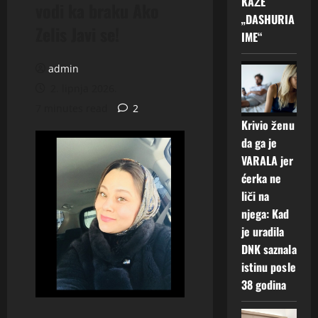
KAŽE
vodi ka braku Ako
„DASHURIA
Zelis Javi se!
IME“
admin
2. lipnja 2026.
7 minutes read
2
Krivio ženu
da ga je
VARALA jer
ćerka ne
liči na
njega: Kad
je uradila
DNK saznala
istinu posle
38 godina