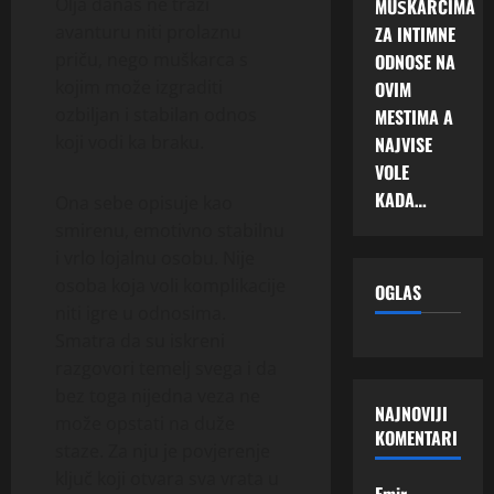
Olja danas ne traži
MUŠKARCIMA
avanturu niti prolaznu
ZA INTIMNE
priču, nego muškarca s
ODNOSE NA
kojim može izgraditi
OVIM
ozbiljan i stabilan odnos
MESTIMA A
koji vodi ka braku.
NAJVISE
VOLE
KADA…
Ona sebe opisuje kao
smirenu, emotivno stabilnu
i vrlo lojalnu osobu. Nije
osoba koja voli komplikacije
OGLAS
niti igre u odnosima.
Smatra da su iskreni
razgovori temelj svega i da
bez toga nijedna veza ne
NAJNOVIJI
može opstati na duže
KOMENTARI
staze. Za nju je povjerenje
ključ koji otvara sva vrata u
Emir