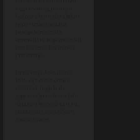
Ona ne traži savršen život,
nego stvarnog partnera.
Nekoga s kim može dijeliti i
lijepe i teške trenutke,
nekoga kome može
vjerovati i uz koga može biti
ono što jeste, bez maski i
pretvaranja.
Jer na kraju, kako i sama
kaže, nije važno odakle
dolazimo, nego kuda
zajedno idemo. A ona želi
ići putem koji vodi ka miru,
stabilnosti i zajedničkom
životu u dvoje.