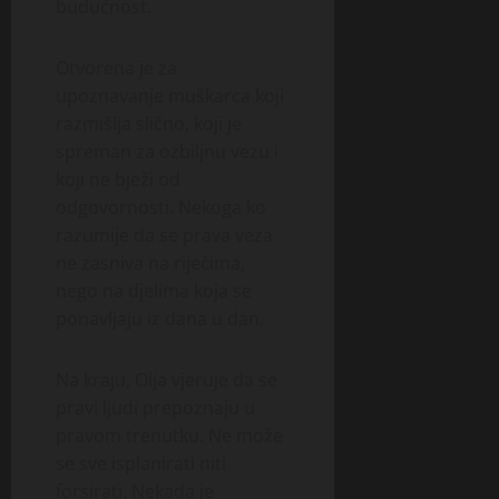
budućnost.
Otvorena je za
upoznavanje muškarca koji
razmišlja slično, koji je
spreman za ozbiljnu vezu i
koji ne bježi od
odgovornosti. Nekoga ko
razumije da se prava veza
ne zasniva na riječima,
nego na djelima koja se
ponavljaju iz dana u dan.
Na kraju, Olja vjeruje da se
pravi ljudi prepoznaju u
pravom trenutku. Ne može
se sve isplanirati niti
forsirati. Nekada je