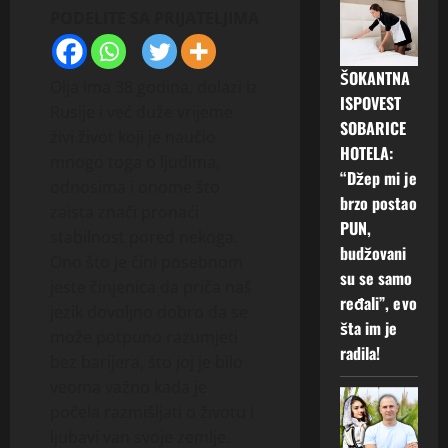
PODELITE SA PRIJATELJIMA
ŠOKANTNA
Olja ima 38 godina, dolazi iz
ISPOVEST
Rusije i već duže vrijeme
SOBARICE
živi život koji je naučio
HOTELA:
mnogo toga o ljudima,
“Džep mi je
odnosima i onome što
brzo postao
zaista znači pronaći
PUN,
stabilnost pored nekoga.
budžovani
Ono što je čini posebnom
su se samo
jeste činjenica da priča naš
ređali”, evo
jezik dovoljno dobro da se
šta im je
može potpuno razumjeti
radila!
bez barijera, što joj je bilo
veoma važno kada je
počela razmišljati o životu i
ljubavi van svoje zemlje.