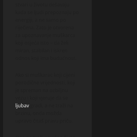
stvari u životu dešavaju
kada se ljudi prepoznaju po
energiji, a ne samo po
riječima. Zato je otvorena
za upoznavanje muškarca
koji osjeća isto – da želi
miran, stabilan i iskren
odnos koji ima budućnost.
Ako si muškarac koji cijeni
porodične vrijednosti, koji
je spreman na ozbiljnu
vezu i koji vjeruje da se
ljubav
gradi, a ne traži na
brzinu, onda možda
upravo čitaš pravu priču.