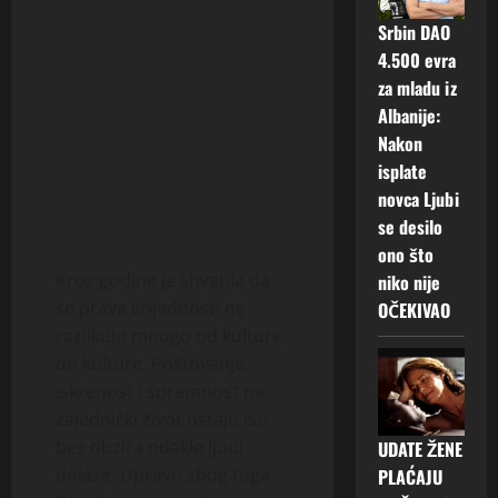
Srbin DAO
4.500 evra
za mladu iz
Albanije:
Nakon
isplate
novca Ljubi
se desilo
ono što
Kroz godine je shvatila da
niko nije
se prave vrijednosti ne
OČEKIVAO
razlikuju mnogo od kulture
do kulture. Poštovanje,
iskrenost i spremnost na
zajednički život ostaju isti
bez obzira odakle ljudi
UDATE ŽENE
dolaze. Upravo zbog toga
PLAĆAJU