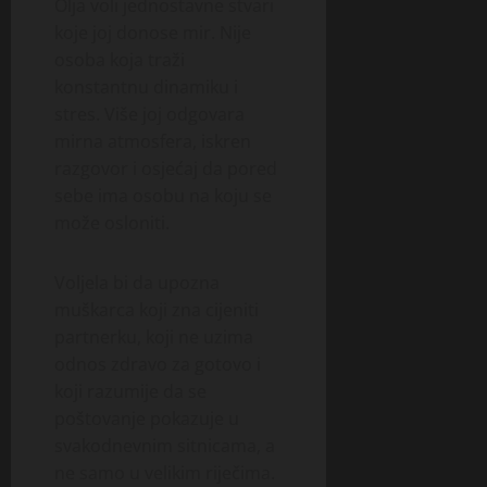
Olja voli jednostavne stvari
koje joj donose mir. Nije
osoba koja traži
konstantnu dinamiku i
stres. Više joj odgovara
mirna atmosfera, iskren
razgovor i osjećaj da pored
sebe ima osobu na koju se
može osloniti.
Voljela bi da upozna
muškarca koji zna cijeniti
partnerku, koji ne uzima
odnos zdravo za gotovo i
koji razumije da se
poštovanje pokazuje u
svakodnevnim sitnicama, a
ne samo u velikim riječima.