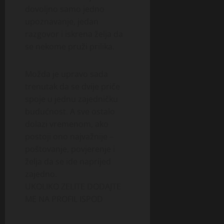
dovoljno samo jedno
upoznavanje, jedan
razgovor i iskrena želja da
se nekome pruži prilika.
Možda je upravo sada
trenutak da se dvije priče
spoje u jednu zajedničku
budućnost. A sve ostalo
dolazi vremenom, ako
postoji ono najvažnije –
poštovanje, povjerenje i
želja da se ide naprijed
zajedno.
UKOLIKO ZELITE DODAJTE
ME NA PROFIL ISPOD