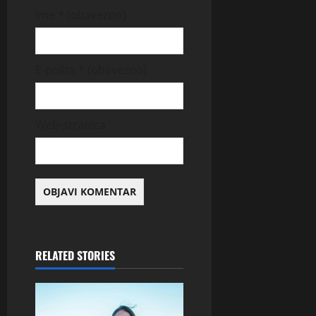
Ime
* (obavezno)
E-pošta
* (obavezno)
Web-stranica
RELATED STORIES