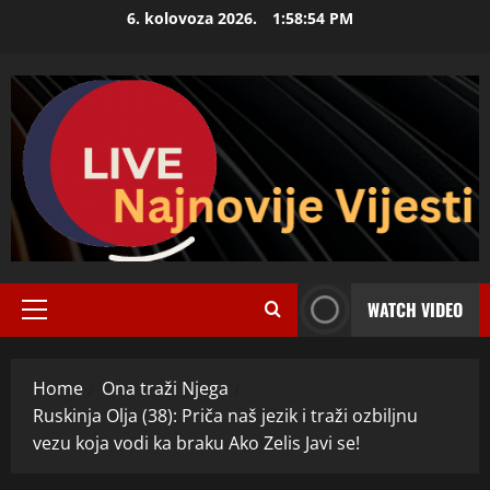
Skip
6. kolovoza 2026.
1:58:55 PM
to
content
WATCH VIDEO
Primary
Menu
Home
Ona traži Njega
Ruskinja Olja (38): Priča naš jezik i traži ozbiljnu
vezu koja vodi ka braku Ako Zelis Javi se!