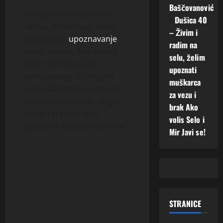
Baščovanović
U slobodno vrijeme voli
o
Dušica 40
šetnje, mirne razgovore,
– Živim i
putovanja i
upoznavanje
radim na
novih mjesta. Nije osoba
selu, želim
koja traži luksuz niti
upoznati
pretjerivanja. Više cijeni
muškarca
jednostavne trenutke koji
za vezu i
ostaju u pamćenju, nego
brak Ako
velike i kratkotrajne
volis Selo i
spektakle koji brzo prolaze.
Mir Javi se!
STRANICE