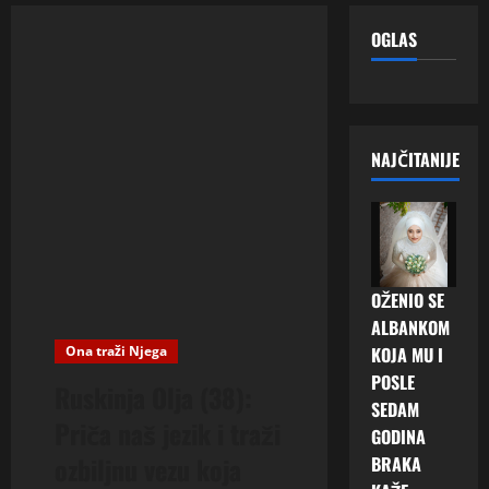
OGLAS
NAJČITANIJE
OŽENIO SE
ALBANKOM
Ona traži Njega
KOJA MU I
POSLE
Ruskinja Olja (38):
SEDAM
Priča naš jezik i traži
GODINA
ozbiljnu vezu koja
BRAKA