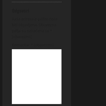
Odgovori
Vaša adresa e-pošte neće
biti objavljena.
Obavezna
polja su označena sa
*
(obavezno)
Komentar
* (obavezno)