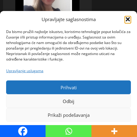
Upravljajte saglasnostima
Ona traži Njega
Da bismo pružili najbolje iskustvo, koristimo tehnologije poput kolačića za
čuvanje i/ili pristup informacijama o uređaju. Saglasnost sa ovim
Melina (35) iz Bijeljine
tehnologijama će nam omogućiti da obrađujemo podatke kao što su
otvoreno priznaje šta traži
ponašanje pri pregledanju ili jedinstveni ID-ovi na ovoj veb lokaciji.
Nepristanak ili povlačenje saglasnosti može negativno uticati na
od muškarca: „Ne želim
određene karakteristike i funkcije.
više da gubim vrijeme na
prazne priče“
Upravljanje uslugama
admin
5. kolovoza 2026.
0
Prihvati
Odbij
Prikaži podešavanja
Politika kolačića