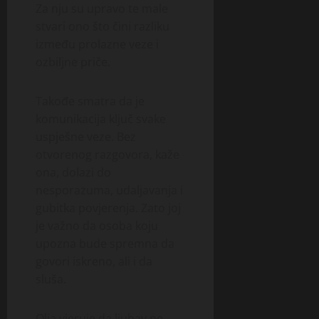
Za nju su upravo te male
stvari ono što čini razliku
između prolazne veze i
ozbiljne priče.
Takođe smatra da je
komunikacija ključ svake
uspješne veze. Bez
otvorenog razgovora, kaže
ona, dolazi do
nesporazuma, udaljavanja i
gubitka povjerenja. Zato joj
je važno da osoba koju
upozna bude spremna da
govori iskreno, ali i da
sluša.
Olja vjeruje da ljubav ne