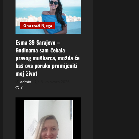
Ona traži Njega
Esma 39 Sarajevo –
Godinama sam čekala
pravog muškarca, možda će
baš ova poruka promijeniti
moj život
admin
6. kolovoza 2026.
0