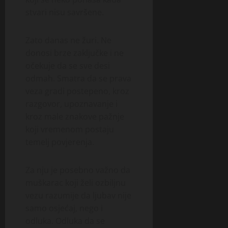
stvari nisu savršene.
Zato danas ne žuri. Ne
donosi brze zaključke i ne
očekuje da se sve desi
odmah. Smatra da se prava
veza gradi postepeno, kroz
razgovor, upoznavanje i
kroz male znakove pažnje
koji vremenom postaju
temelj povjerenja.
Za nju je posebno važno da
muškarac koji želi ozbiljnu
vezu razumije da ljubav nije
samo osjećaj, nego i
odluka. Odluka da se