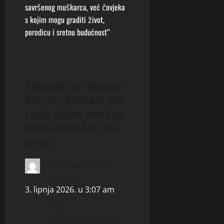
savršenog muškarca, već čovjeka
a
s kojim mogu graditi život,
v
porodicu i sretnu budućnost“
i
g
2 thoughts on “
Ruskinja
a
Olja (38): Priča naš jezik
i traži ozbiljnu vezu koja
t
vodi ka braku Ako Zelis
i
Javi se!
”
o
Milorad Nožinić
napisao:
n
3. lipnja 2026. u 3:07 am
Ćao
Zovem se Milorad.