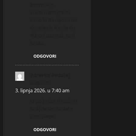
Imam 40g.
Živim u Beogradu
Hteo bi da upoznam
devojku iz Rusije do
40god starosti, radi
braka.
ODGOVORI
Zdravko Avdulaj
napisao:
3. lipnja 2026. u 7:40 am
Lepo je što si ovde u
srdiji voleo bi dase
upoznamo
ODGOVORI