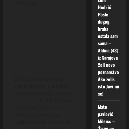
jednoj vezi.
Hodžić
o
Posle
dugog
braka
ostala sam
sama –
Aldina (43)
iz Sarajeva
želi novo
poznanstvo
Ako zelis
Život ju je naučio da se
isto Javi mi
sreća ne nalazi u idealnim
se!
okolnostima, nego u pravoj
osobi pored sebe. Može se
Mato
živjeti bilo gdje, ali ako
pavlović
o
nema razumijevanja i
Milena: –
topline između dvoje ljudi,
Živim na