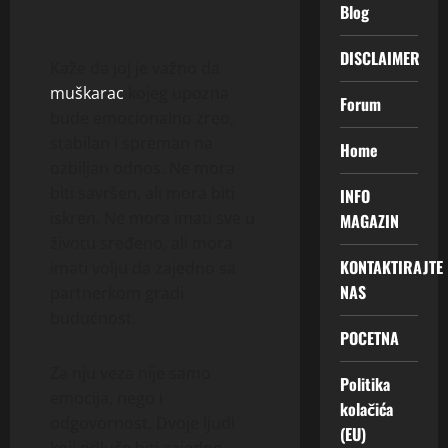
Blog
DISCLAIMER
Kaže da joj je važno da
muškarac
kojeg upozna
Forum
bude emocionalno zreo,
stabilan i spreman na
Home
ozbiljan odnos. Ne mora
biti savršen, ali mora biti
INFO
iskren. Ne mora imati sve u
MAGAZIN
životu sređeno, ali mora
KONTAKTIRAJTE
imati volju da zajedno sa
NAS
partnerkom gradi
budućnost.
POCETNA
Za nju veza nije samo
Politika
emocija, nego i
kolačića
odgovornost. Dvoje ljudi
(EU)