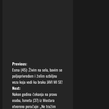
P
Previous:
Esma (45): Živim na selu, bavim se
o
poljoprivredom i želim ozbiljnu
vezu koja vodi ka braku JAVI MI SE!
s
Next:
t
Nakon godina čekanja na pravu
osobu, Ismeta (37) iz Mostara
n
otvoreno poručuje: „Ne tražim