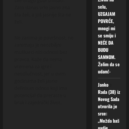
sve drugo gubi smisao.
selu,
Zato danas vrlo jasno zna
UZGAJAM
šta želi, a još jasnije šta ne
POVRĆE,
želi.
mnogi mi
se smiju i
Ne zanima je površnost, ne
NEĆE DA
zanimaju je neozbiljni
BUDU
muškarci niti odnosi bez
SAMNOM.
pravca. Kaže da nema
Želim da se
vremena za igre i
udam!-
neodlučnost, jer u ovim
godinama želi jasno
Janko
o
definisan odnos koji ima
Rada (38) iz
potencijal da preraste u
Novog Sada
brak i zajednički život.
otvorila je
srce:
„Možda baš
ovdje