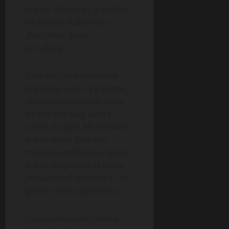
stanje. Mnogo joj je važnije
da postoji stabilnost u
glavi, emocijama i
ponašanju.
Kaže da cijeni muškarce
koji imaju svoj cilj u životu,
ali koji istovremeno znaju
da podijele svoj život s
nekim drugim. Ne privlače
je neodlučni ljudi koji
mijenjaju mišljenje iz dana
u dan, nego oni koji imaju
jasnu viziju i spremni su da
grade nešto dugoročno.
U svakodnevnom životu