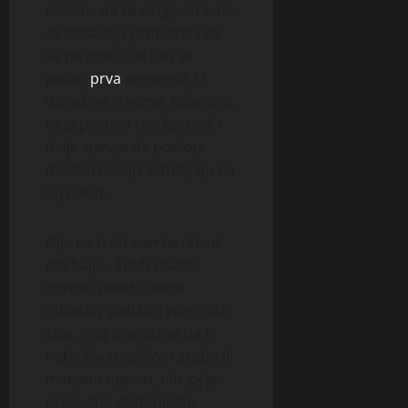
ostane, da se razgovara, da
se rješavaju problemi i da
se ne odustaje čim se
pojavi
prva
prepreka. U
današnje vrijeme, kaže ona,
to je postalo rijetkost, ali i
dalje vjeruje da postoje
muškarci koji razmišljaju na
taj način.
Olja ne traži savršen život
niti bajku. Traži realan
odnos između dvoje
odraslih ljudi koji znaju šta
žele. Njoj nije važno da li
neko živi u velikom gradu ili
manjem mjestu, niti joj je
presudno materijalno