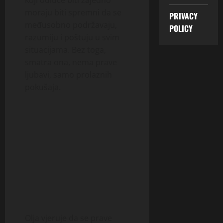
koji odluče biti zajedno
moraju biti spremni da se
PRIVACY
međusobno podržavaju,
POLICY
razumiju i poštuju u svim
situacijama. Bez toga,
smatra ona, nema prave
ljubavi, samo prolaznih
pokušaja.
Olja vjeruje da se prave