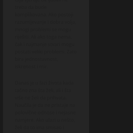
treba da bude
komplikovana. Ako postoji
razumijevanje i dobra volja,
mnogi problemi se mogu
riješiti. Ali ako toga nema,
čak i najmanje stvari mogu
postati veliki problemi. Zato
bira jednostavnost,
iskrenost i mir.
Danas je u fazi života kada
tačno zna šta želi, ali i šta
više ne želi da prihvata.
Naučila je da ne pristaje na
polovične odnose i nejasne
namjere. Ako ulazi u nešto,
želi da to ima smisao i