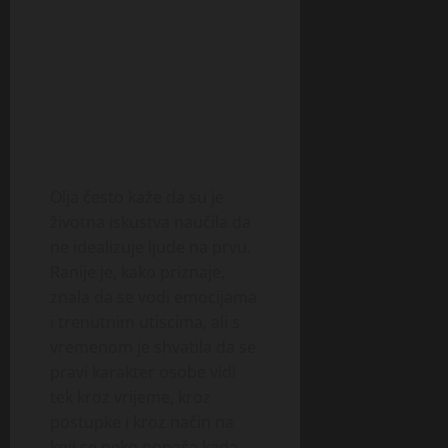
Olja često kaže da su je
životna iskustva naučila da
ne idealizuje ljude na prvu.
Ranije je, kako priznaje,
znala da se vodi emocijama
i trenutnim utiscima, ali s
vremenom je shvatila da se
pravi karakter osobe vidi
tek kroz vrijeme, kroz
postupke i kroz način na
koji se neko ponaša kada