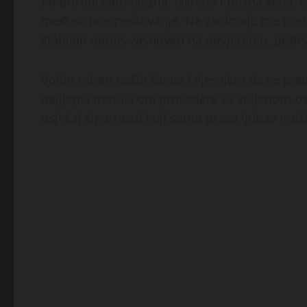
Po prirodi sam nježna, iskrena i brižna žena. 
međusobno poštovanje. Ne zanimaju me prolaz
stabilan odnos zasnovan na povjerenju, podršc
Volim miran način života i vjerujem da se pra
najljepši trenuci oni provedeni sa voljenom o
osjećaj sigurnosti koji samo prava ljubav može