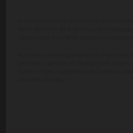
U slobodno vrijeme volim šetnje, dobru muziku
doma. Smatram da dom treba biti mjesto gdje 
Upravo takav život želim izgraditi sa muškarcem
Ne tražim savršenog čovjeka niti mi je važan m
iskrenost i sposobnost da dvoje ljudi zajedno 
ljubav ne mjeri bogatstvom, već pažnjom, od
u svakom trenutku.