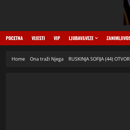
POCETNA
VIJESTI
VIP
LJUBAV&VEZE
ZANIMLJIVO
Home
Ona traži Njega
RUSKINJA SOFIJA (44) OTVORIL