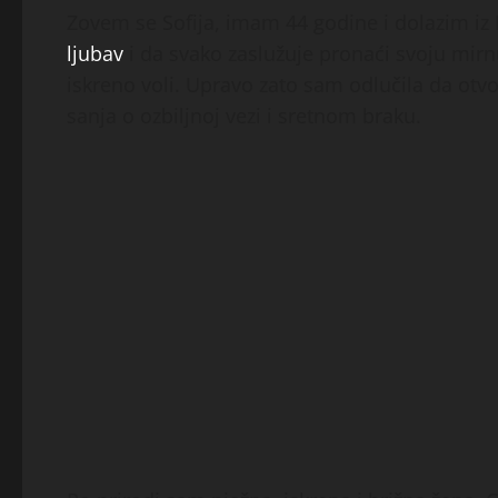
Zovem se Sofija, imam 44 godine i dolazim iz 
ljubav
i da svako zaslužuje pronaći svoju mirn
iskreno voli. Upravo zato sam odlučila da otvo
sanja o ozbiljnoj vezi i sretnom braku.