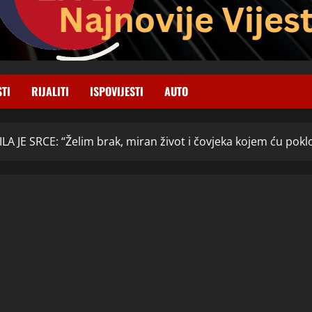
STI
RIJALITI
ISPOVIJESTI
AUTO
A JE SRCE: “Želim brak, miran život i čovjeka kojem ću poklon