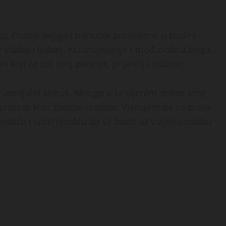
, čitanje knjiga i trenutke provedene u toplini
vladaju ljubav, razumijevanje i međusobna briga.
 koji će biti moj partner, prijatelj i oslonac.
aterijalni status. Mnogo više cijenim dobro srce,
prolaze kroz životne izazove. Vjerujem da se prava
anošću i spremnošću da se bude uz voljenu osobu