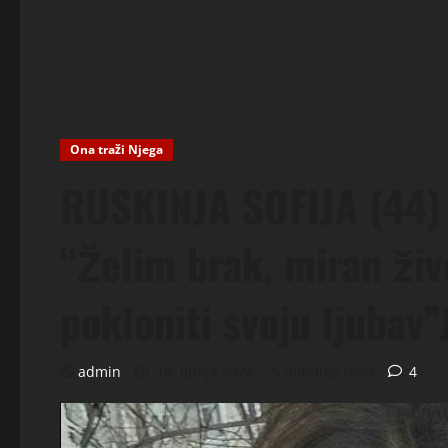
Ona traži Njega
RUSKINJA SOFIJA (44)
“Želim brak, miran živ
pokloniti svoju ljubav”
admin
19. lipnja 2026.
5 minutes read
4