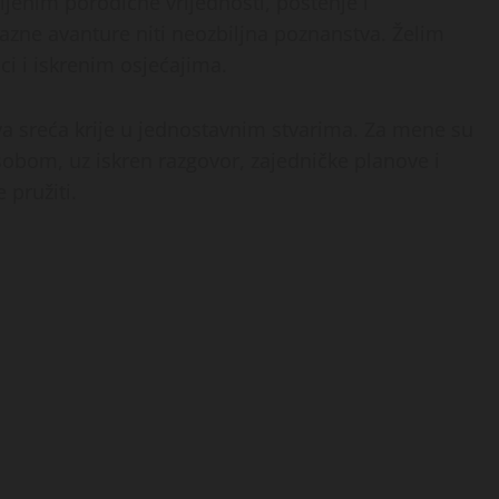
Cijenim porodične vrijednosti, poštenje i
ne avanture niti neozbiljna poznanstva. Želim
i i iskrenim osjećajima.
va sreća krije u jednostavnim stvarima. Za mene su
sobom, uz iskren razgovor, zajedničke planove i
 pružiti.