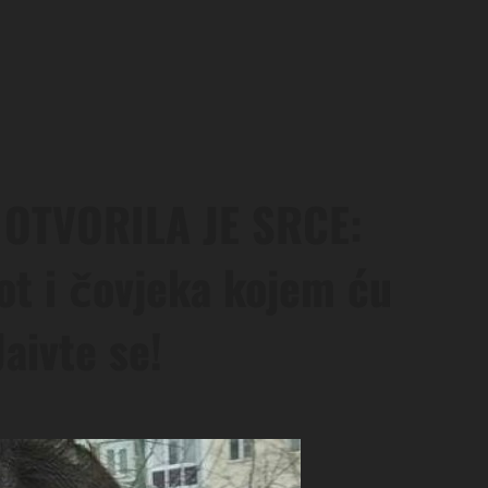
 OTVORILA JE SRCE:
ot i čovjeka kojem ću
Jaivte se!