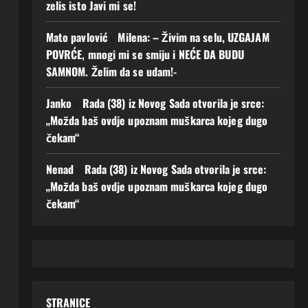
zelis isto Javi mi se!
Mato pavlović
o
Milena: – Živim na selu, UZGAJAM
POVRĆE, mnogi mi se smiju i NEĆE DA BUDU
SAMNOM. Želim da se udam!-
Janko
o
Rada (38) iz Novog Sada otvorila je srce:
„Možda baš ovdje upoznam muškarca kojeg dugo
čekam“
Nenad
o
Rada (38) iz Novog Sada otvorila je srce:
„Možda baš ovdje upoznam muškarca kojeg dugo
čekam“
STRANICE