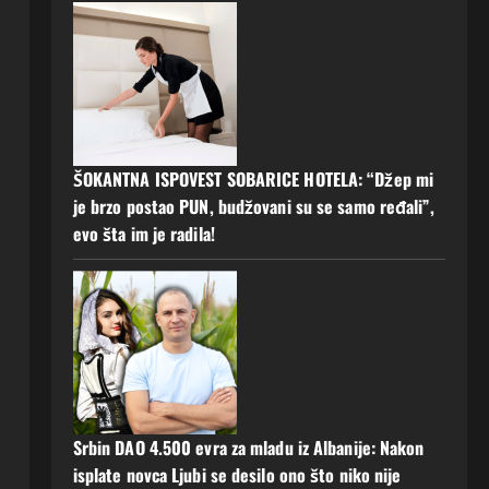
ŠOKANTNA ISPOVEST SOBARICE HOTELA: “Džep mi
je brzo postao PUN, budžovani su se samo ređali”,
evo šta im je radila!
Srbin DAO 4.500 evra za mladu iz Albanije: Nakon
isplate novca Ljubi se desilo ono što niko nije