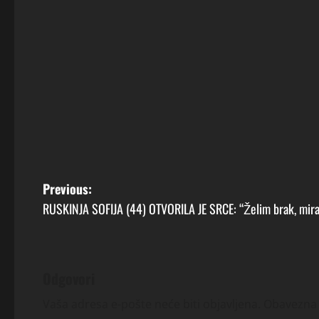
P
Previous:
RUSKINJA SOFIJA (44) OTVORILA JE SRCE: “Želim brak, miran 
o
s
t
Odgovori
n
Vaša adresa e-pošte neće biti objavljena.
Obavezna 