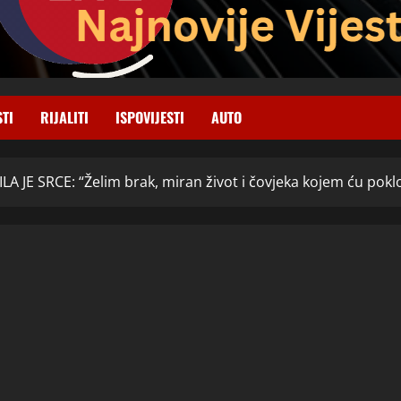
STI
RIJALITI
ISPOVIJESTI
AUTO
A JE SRCE: “Želim brak, miran život i čovjeka kojem ću poklon