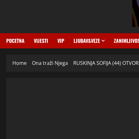
POCETNA
VIJESTI
VIP
LJUBAV&VEZE
ZANIMLJIVO
Home
Ona traži Njega
RUSKINJA SOFIJA (44) OTVORIL