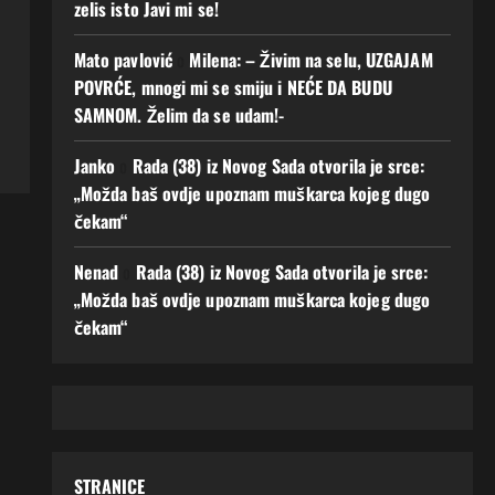
zelis isto Javi mi se!
Mato pavlović
o
Milena: – Živim na selu, UZGAJAM
POVRĆE, mnogi mi se smiju i NEĆE DA BUDU
SAMNOM. Želim da se udam!-
Janko
o
Rada (38) iz Novog Sada otvorila je srce:
„Možda baš ovdje upoznam muškarca kojeg dugo
čekam“
Nenad
o
Rada (38) iz Novog Sada otvorila je srce:
„Možda baš ovdje upoznam muškarca kojeg dugo
čekam“
STRANICE