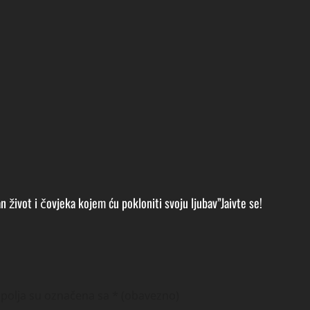
život i čovjeka kojem ću pokloniti svoju ljubav”Jaivte se!
polja su označena sa
* (obavezno)