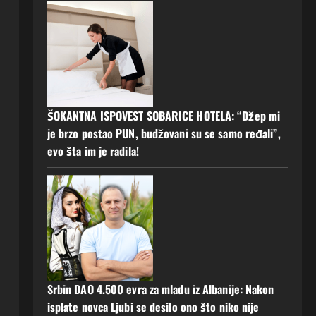
ŠOKANTNA ISPOVEST SOBARICE HOTELA: “Džep mi
je brzo postao PUN, budžovani su se samo ređali”,
evo šta im je radila!
Srbin DAO 4.500 evra za mladu iz Albanije: Nakon
isplate novca Ljubi se desilo ono što niko nije