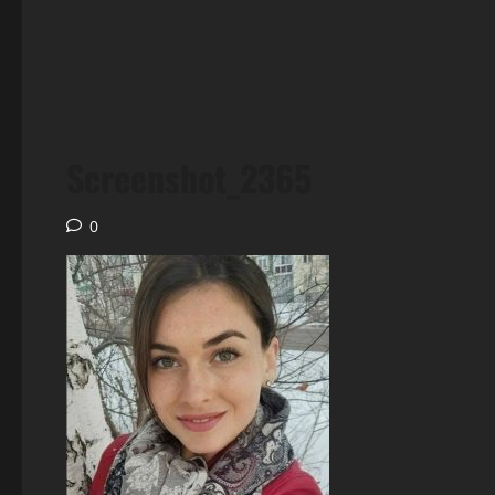
Screenshot_2365
0