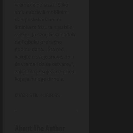
vreme će pokazati. Slike
smo napravili mobilnim
dan posle kada mi ni
šminka ni frizura nisu bile
sveže… Ja svog Grka nađoh
na Fejbuku pre tačno
godinu dana… Šta reći,
verujte u svoje snove, doći
će vreme i da se ostvare..”,
zaključila je Snježana priču
koja je mnoge dirnula.
IZVOR:STIL.KURIR.RS
About The Author