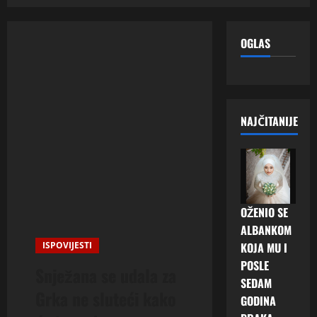
OGLAS
NAJČITANIJE
OŽENIO SE
ALBANKOM
ISPOVIJESTI
KOJA MU I
POSLE
Snježana se udala za
SEDAM
Grka ne sluteći kako
GODINA