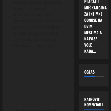
PLAĆAJU
posebno iznenadilo bila je
MUŠKARCIMA
toplina, srdačnost i
ZA INTIMNE
otvorenost porodice
ODNOSE NA
njenog supruga – naročito
OVIM
svekrve, čije ponašanje se,
MESTIMA A
kako ističe, u potpunosti
NAJVISE
razlikovalo od stereotipa
VOLE
koji važe za naše krajeve.
KADA…
OGLAS
NAJNOVIJI
KOMENTARI
Iskustvo koje je podelila