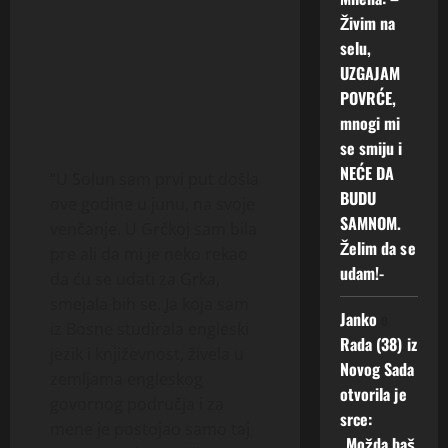
Živim na
selu,
UZGAJAM
POVRĆE,
mnogi mi
se smiju i
NEĆE DA
“U Solun sam prvi put došla
BUDU
ove godine u junu, na svoje
SAMNOM.
venčanje. U Grčkoj sam bila
Želim da se
pre ali da mi je neko rekao
udam!-
da ću se udati za Grka,
smejala bih se. Ja koja sam
Janko
o
iz Bosne studirala engleski
Rada (38) iz
jezik i književnost, živela u
Novog Sada
zemljama engleskog
otvorila je
govornog područja i za
srce:
mene je postojao samo taj
„Možda baš