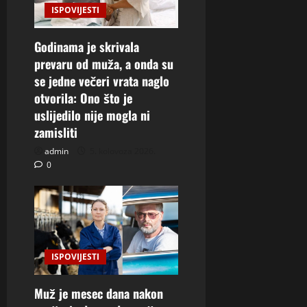
ISPOVIJESTI
Godinama je skrivala
prevaru od muža, a onda su
se jedne večeri vrata naglo
otvorila: Ono što je
uslijedilo nije mogla ni
zamisliti
admin
5. kolovoza 2026.
0
ISPOVIJESTI
Muž je mesec dana nakon