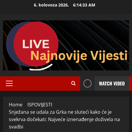
Skip
6. kolovoza 2026.
6:14:34 AM
to
content
WATCH VIDEO
Primary
Menu
Home
ISPOVIJESTI
Snježana se udala za Grka ne sluteći kako će je
svekrva dočekati: Najveće iznenađenje doživela na
svadbi