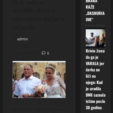
će je svekrva
BRAKA
KAŽE
dočekati: Najveće
„DASHURIA
iznenađenje doživela
IME“
na svadbi
admin
16. lipnja 2025.
Krivio ženu
7 minutes read
0
da ga je
VARALA jer
ćerka ne
liči na
njega: Kad
je uradila
DNK saznala
istinu posle
38 godina
PODELITE SA PRIJATELJIMA