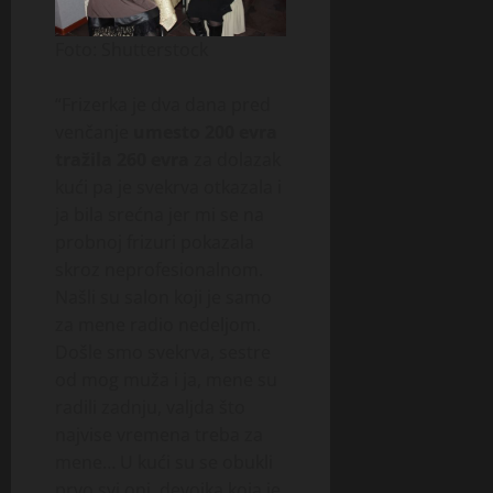
Foto: Shutterstock
“Frizerka je dva dana pred
venčanje
umesto 200 evra
tražila 260 evra
za dolazak
kući pa je svekrva otkazala i
ja bila srećna jer mi se na
probnoj frizuri pokazala
skroz neprofesionalnom.
Našli su salon koji je samo
za mene radio nedeljom.
Došle smo svekrva, sestre
od mog muža i ja, mene su
radili zadnju, valjda što
najvise vremena treba za
mene… U kući su se obukli
prvo svi oni, devojka koja je