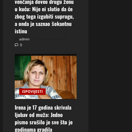
venčanja doveo drugu ženu
u kuću: Nije ni slutio da će
zbog toga izgubiti suprugu,
a onda je saznao šokantnu
istinu
admin
5. kolovoza 2026.
0
ISPOVIJESTI
Irena je 17 godina skrivala
ljubav od muža: Jedno
pismo srušilo je sve što je
godinama gradila