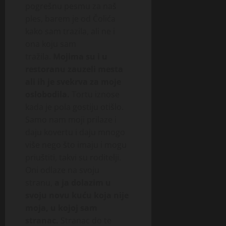
pogrešnu pesmu za naš
ples, barem je od Čolića
kako sam trazila, ali ne i
ona koju sam
tražila.
Mojima su i u
restoranu zauzeli mesta
ali ih je svekrva za moje
oslobodila.
Tortu iznose
kada je pola gostiju otišlo.
Samo nam moji prilaze i
daju kovertu i daju mnogo
više nego što imaju i mogu
priuštiti, takvi su roditelji.
Oni odlaze na svoju
stranu,
a ja dolazim u
svoju novu kuću koja nije
moja, u kojoj sam
stranac.
Stranac do te