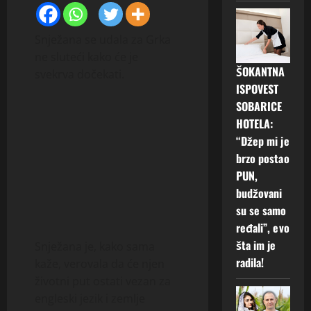
Snježana se udala za Grka
ne sluteći kako će je
ŠOKANTNA
svekrva dočekati.
ISPOVEST
SOBARICE
HOTELA:
“Džep mi je
brzo postao
PUN,
budžovani
su se samo
ređali”, evo
šta im je
Snježana je, kako sama
radila!
kaže, verovala da će njen
životni put ostati vezan za
engleski jezik i zemlje