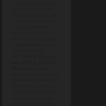
mere da sam morala da
potpišem da naša deca
mogu da budu samo Grci, a
ja njegovo prezime nisam
mogla da dobijem bez
njegovog odobrenja,
dokumenta koji je morao
potpisati i overiti. Grčka
postaje moj drugi
dom.
Svekrva mi ujutro
daje lančić jer je u gužvi
zaboravila.
Ostavila je i
koverte na stolu za nas, jer
poklone nisu davali nama
već njoj. Pokušavam da je
upoznam, pričam sa njom,
možda nam ide i bolje
posle svadbe, možda ne,