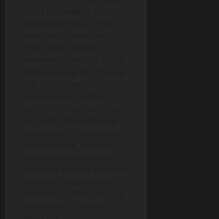
došla za šminku je prvo
našminkala njih pa onda
mene, valjda opet što za
mene treba najviše
vremena i zbog svih drugih
obaveza na taj dan. Posle je
bilo kasno popeti se na
sprat i spustiti, haljinu,
cipele, veo na prizemlje jer
se mlada i mladoženja ne
smeju videti. Vremena nije
bilo na pretek, fotografi
nestrpljivi, deca upadala,
otvaranje vrata na sobi dok
se mama i sestra prepiru
kako treba zašnirati haljinu
i ja kasnim…”, opisuje
Snježana.