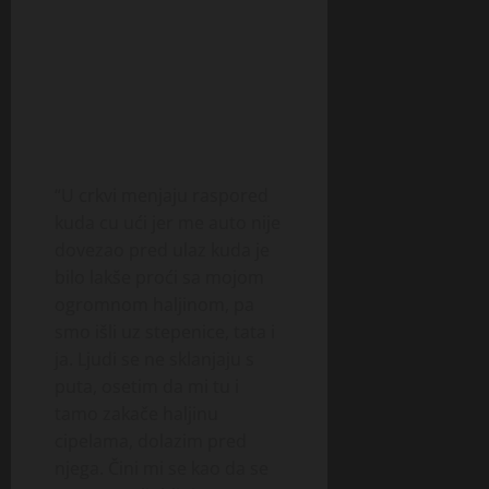
“U crkvi menjaju raspored
kuda cu ući jer me auto nije
dovezao pred ulaz kuda je
bilo lakše proći sa mojom
ogromnom haljinom, pa
smo išli uz stepenice, tata i
ja. Ljudi se ne sklanjaju s
puta, osetim da mi tu i
tamo zakače haljinu
cipelama, dolazim pred
njega. Čini mi se kao da se