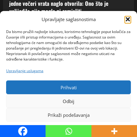
jedne večeri vrata naglo otvorila: Ono što je
uslijedilo nije mogla ni zamisliti
Upravljajte saglasnostima
admin
5. kolovoza 2026.
0
Da bismo pružili najbolje iskustvo, koristimo tehnologije poput kolačića za
čuvanje i/ili pristup informacijama o uređaju. Saglasnost sa ovim
tehnologijama će nam omogućiti da obrađujemo podatke kao što su
ponašanje pri pregledanju ili jedinstveni ID-ovi na ovoj veb lokaciji.
Nepristanak ili povlačenje saglasnosti može negativno uticati na
određene karakteristike i funkcije.
Upravljanje uslugama
Prihvati
Odbij
Prikaži podešavanja
Politika kolačića