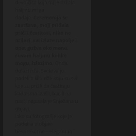
devojčica koja mi je držala
haljinu mi ga
dodaje.
Ceremonija se
završava, moji mi žele
prići i čestitati, niko ne
prilazi, svi izlaze napolje i
opet gužva oko mene,
čuvam haljinu koliko
mogu, izlazimo.
Onda
dolazi riža. Svekrva je
podelila kilu riže koju su svi
koji su prišli da čestitaju
kada smo izašli, bacili na
nas”, napisala je Snježana u
objavi.
Iako su fotografije koje je
podelila u objavi
besprekorne – elegantan i