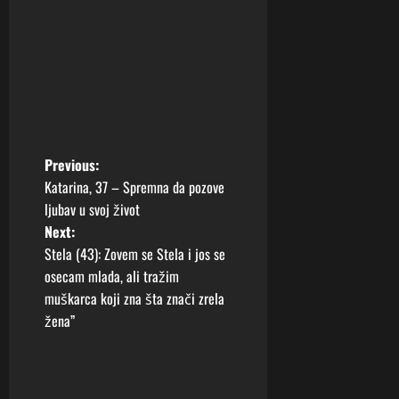
P
Previous:
Katarina, 37 – Spremna da pozove
o
ljubav u svoj život
Next:
s
Stela (43): Zovem se Stela i jos se
t
osecam mlada, ali tražim
muškarca koji zna šta znači zrela
n
žena”
a
v