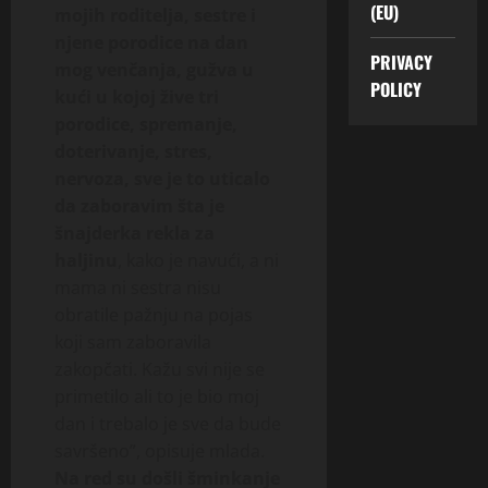
(EU)
mojih roditelja, sestre i
njene porodice na dan
PRIVACY
mog venčanja, gužva u
POLICY
kući u kojoj žive tri
porodice, spremanje,
doterivanje, stres,
nervoza, sve je to uticalo
da zaboravim šta je
šnajderka rekla za
haljinu
, kako je navući, a ni
mama ni sestra nisu
obratile pažnju na pojas
koji sam zaboravila
zakopčati. Kažu svi nije se
primetilo ali to je bio moj
dan i trebalo je sve da bude
savršeno”, opisuje mlada.
Na red su došli šminkanje