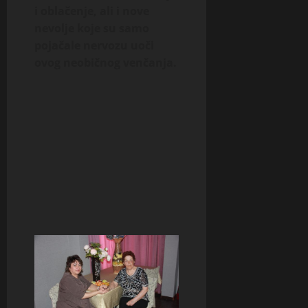
i oblačenje, ali i nove
nevolje koje su samo
pojačale nervozu uoči
ovog neobičnog venčanja.