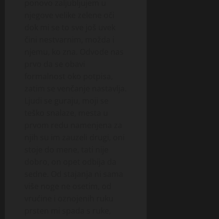
ponovo zaljubljujem u
njegove velike zelene oči
dok mi se to sve još uvek
čini nestvarnim, možda i
njemu, ko zna. Odvode nas
prvo da se obavi
formalnost oko potpisa,
zatim se venčanje nastavlja.
Ljudi se guraju, moji se
teško snalaze, mesta u
prvom redu namenjena za
njih su im zauzeli drugi, oni
stoje do mene, tati nije
dobro, on opet odbija da
sedne. Od stajanja ni sama
više noge ne osetim, od
vrućine i oznojenih ruku
prsten mi spada s ruke,