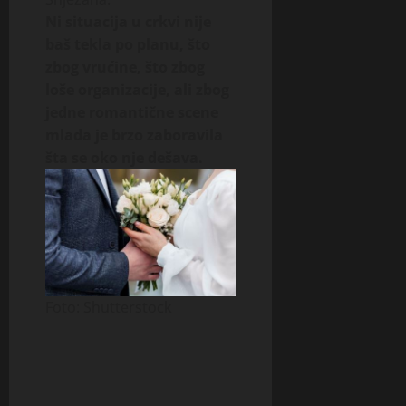
Ni situacija u crkvi nije
baš tekla po planu, što
zbog vrućine, što zbog
loše organizacije, ali zbog
jedne romantične scene
mlada je brzo zaboravila
šta se oko nje dešava.
Foto: Shutterstock