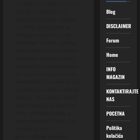
da ćemo svi skupa sesti za
Blog
sto, jesti, upoznati se,
popiti kafu skupa… Sestre
DISCLAIMER
su došle, predstavile se i
pobegle nazad na svoje
Forum
spratove. Svi žive u jednoj
kući i svako ima svoj sprat i
Home
svoj život. Nepoznavanje
jezika je bio manji problem
INFO
jer su sa mnom pricali na
MAGAZIN
nemačkom. Za mene je veći
problem bio nepoznavanje
KONTAKTIRAJTE
običaja. Ne nude te, nema
NAS
posluživanja kao kod nas.
POCETNA
Prvo sam bila gladna, a
onda otvorim frižider, šta
Politika
nađem da ima –
kolačića
jedem.
Onda dolazak