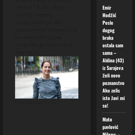
Emir
otkriva i kulturološke
Hodžić
o
razlike, i lepotu
Posle
prilagođavanja, ali i
dugog
neočekivanu bliskost koja
braka
se rađa kada ljubav
ostala sam
prevaziđe granice i spoji
sama –
dva sveta.
Aldina (43)
iz Sarajeva
želi novo
poznanstvo
Ako zelis
isto Javi mi
Foto: Shutterstock
se!
Mato
pavlović
o
Milena: –