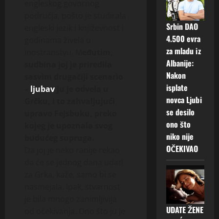
engleskog govornog
područja, pošto je studirala
Srbin DAO
engleski jezik i književnost i
4.500 evra
godinama živela u
za mladu iz
inostranstvu. M
eđutim,
Albanije:
sudbina joj je priredila
Nakon
sasvim drugačiji scenario
isplate
–
ljubav
ju je odvela u
novca Ljubi
Grčku, i to zahvaljujući
se desilo
upravo Fejsbuku, preko
ono što
kojeg je upoznala svog
niko nije
budućeg supruga.
OČEKIVAO
Da joj je neko ranije rekao
da će se jednog dana udati
za Grka, kaže, samo bi se
nasmejala. Ipak, stvarnost
je bila mnogo zanimljivija
UDATE ŽENE
od očekivanja. Ono što ju je