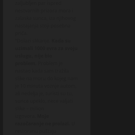
zaljubljen par ispred
nestvarnih prizora mora i
zalaska sunca, iza njihovog
nastajanja stoji posebna
priča.
“Dolazi slikanje.
Kada su
uzimali 1000 evra za svoju
uslugu, nije bio
problem.
Problem je
nastao kada sam tražila
slike na moru do kojeg nam
je 10 minuta voznje autom,
ali nedelja je, turisti su tu,
sunce upeklo, nece valjati
slike – milion
izgovora.
Moje
razočaranje ne prolazi.
U
restoranu puštaju