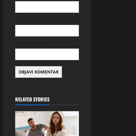
E-pošta
* (obavezno)
Web-stranica
RELATED STORIES