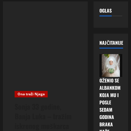
OGLAS
NAJČITANIJE
OŽENIO SE
ALBANKOM
Ona traži Njega
KOJA MU I
POSLE
Sonja 33 godine,
SEDAM
Banja Luka – tražim
GODINA
iskrenog muškarca
BRAKA