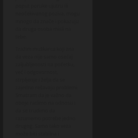
poput poruke ujutru ili
neočekivanog poziva, mogu
mnogo da znače i pokazuju
da druga osoba misli na
tebe.
Tražim muškarca koji zna
da veza nije samo osećaj
zaljubljenosti na početku,
već i odgovornost,
strpljenje i želja da se
zajedno rešavaju problemi.
Smatram da je važno da
oboje radimo na odnosu i
da se trudimo da
razumemo potrebe jedno
drugog. Samo tako veza
može biti stabilna i