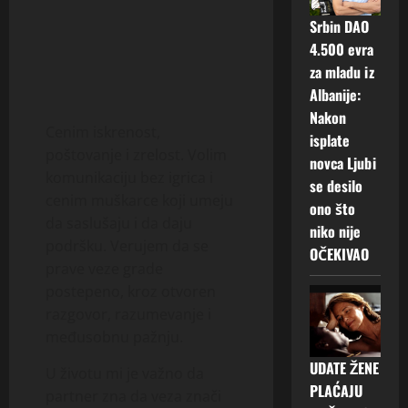
Srbin DAO
4.500 evra
za mladu iz
Albanije:
Nakon
Cenim iskrenost,
isplate
poštovanje i zrelost. Volim
novca Ljubi
komunikaciju bez igrica i
se desilo
cenim muškarce koji umeju
ono što
da saslušaju i da daju
niko nije
podršku. Verujem da se
OČEKIVAO
prave veze grade
postepeno, kroz otvoren
razgovor, razumevanje i
međusobnu pažnju.
UDATE ŽENE
U životu mi je važno da
PLAĆAJU
partner zna da veza znači