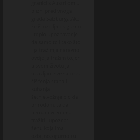
granici s Austrijom u
blizni predivnoga
grada Salzburga.Ako
želiš ozbiljno sigurno
i toplo upoznavanje
da samo to i tako što
i ja tražim,a naravno
ovdje ja tražim to,jer
u svom životu ja
obavljam sve sam od
čišćenja stana i
kuhanja i
šetnje,vožnje bicikla
prirodom.,ta da
nemam vremena
tražiti i upoznati
ženu koja ima
ozbiljno,sigurno i u