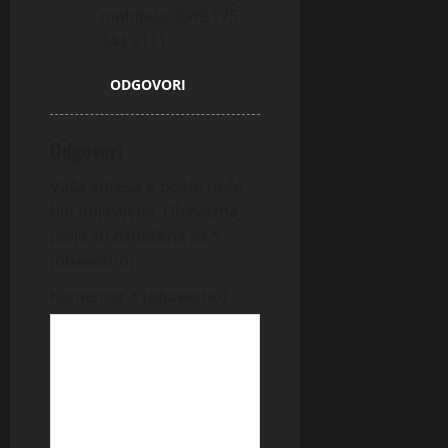
mobitela 0049 175
344 2111.
ODGOVORI
Odgovori
Vaša adresa e-pošte neće
biti objavljena.
Obavezna
polja su označena sa
*
(obavezno)
Komentar
* (obavezno)