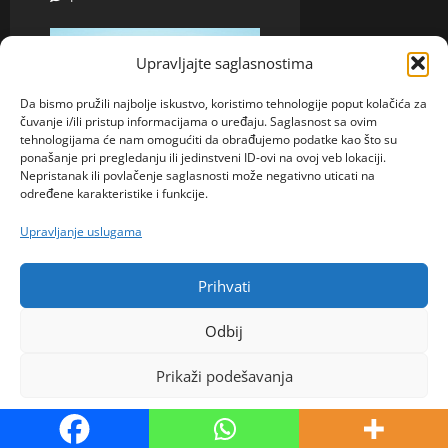
Upravljajte saglasnostima
Da bismo pružili najbolje iskustvo, koristimo tehnologije poput kolačića za
čuvanje i/ili pristup informacijama o uređaju. Saglasnost sa ovim
tehnologijama će nam omogućiti da obrađujemo podatke kao što su
ponašanje pri pregledanju ili jedinstveni ID-ovi na ovoj veb lokaciji.
Ona traži Njega
Nepristanak ili povlačenje saglasnosti može negativno uticati na
određene karakteristike i funkcije.
Esma 39 Sarajevo –
Upravljanje uslugama
Godinama sam čekala
pravog muškarca, možda će
baš ova poruka promijeniti
Prihvati
moj život
Odbij
admin
6. kolovoza 2026.
0
Prikaži podešavanja
Politika kolačića