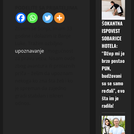
PODELITE SA PRIJATELJIMA
ŠOKANTNA
Zovem se Sonja, imam 33
ISPOVEST
godine i dolazim iz Banje
SOBARICE
Luke. Tražim ozbiljno
HOTELA:
upoznavanje
i mogućnost
“Džep mi je
za pravu vezu. Nisam ovde
brzo postao
zbog avantura ili prolaznih
PUN,
priča – želim da upoznam
budžovani
nekoga ko zna šta želi i ko
su se samo
je spreman da zajedno
ređali”, evo
gradi stabilan i iskren
šta im je
odnos.
radila!