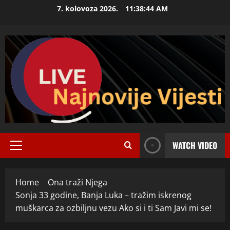
Skip
7. kolovoza 2026.
11:38:45 AM
to
content
WATCH VIDEO
Primary
Menu
Home
Ona traži Njega
Sonja 33 godine, Banja Luka – tražim iskrenog
muškarca za ozbiljnu vezu Ako si i ti Sam Javi mi se!