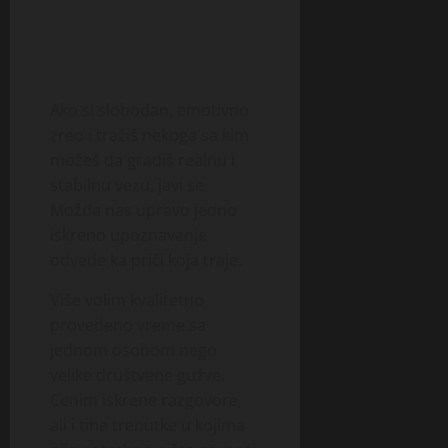
Ako si slobodan, emotivno
zreo i tražiš nekoga sa kim
možeš da gradiš realnu i
stabilnu vezu, javi se.
Možda nas upravo jedno
iskreno upoznavanje
odvede ka priči koja traje.
Više volim kvalitetno
provedeno vreme sa
jednom osobom nego
velike društvene gužve.
Cenim iskrene razgovore,
ali i tihe trenutke u kojima