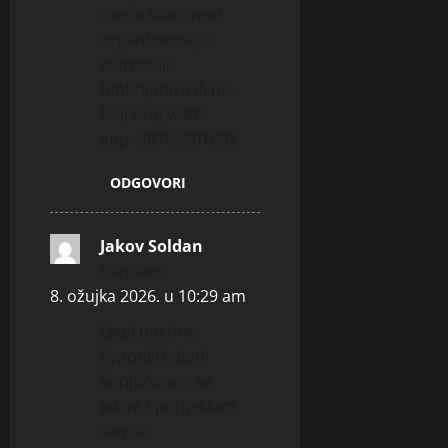
oseća stara.neki
organi nemaju
starost.ili
funkcijonišu ili ne.
Moj broj watts
app+38765901002
ODGOVORI
Jakov Soldan
napisao:
8. ožujka 2026. u 10:29 am
Ljepi pozdrav
ljepotici i dami
Sonji.Zovem se
Jakov.,i porijeklom
sam iz