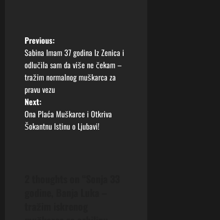
P
Previous:
Sabina Imam 37 godina Iz Zenica i
o
odlučila sam da više ne čekam –
tražim normalnog muškarca za
s
pravu vezu
t
Next:
Ona Plaća Muškarce i Otkriva
n
Šokantnu Istinu o Ljubavi!
a
v
2 thoughts on “
Sonja 33
i
godine, Banja Luka –
g
tražim iskrenog