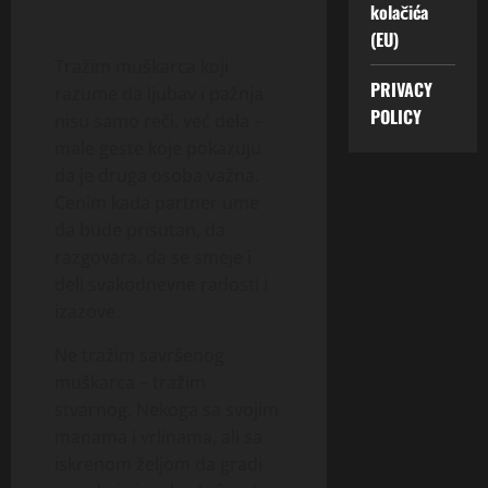
kolačića
(EU)
Tražim muškarca koji
PRIVACY
razume da ljubav i pažnja
POLICY
nisu samo reči, već dela –
male geste koje pokazuju
da je druga osoba važna.
Cenim kada partner ume
da bude prisutan, da
razgovara, da se smeje i
deli svakodnevne radosti i
izazove.
Ne tražim savršenog
muškarca – tražim
stvarnog. Nekoga sa svojim
manama i vrlinama, ali sa
iskrenom željom da gradi