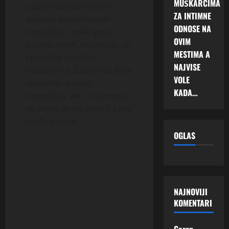
MUŠKARCIMA
zajedničko planiranje i
ZA INTIMNE
deljenje svakodnevnih
ODNOSE NA
trenutaka – male geste
OVIM
pažnje, smeh, razgovori, ali
MESTIMA A
i podrška u teškim
NAJVISE
situacijama. Zajednički život
VOLE
nije samo o lepim
KADA…
trenucima, već i o tome da
se jedno drugo podrži kada
naiđu izazovi.
OGLAS
NAJNOVIJI
KOMENTARI
Goran