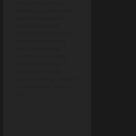
Verujem da iz jednog
običnog razgovora može
da se rodi prava priča.
Možda baš u malim
gestovima i razgovorima
krije se početak nečeg
lepog i dugotrajnog.
Spremna sam da dam
šansu upoznavanju, da
razgovaram i polako
gradim poverenje i emociju
sa osobom koja zna šta
želi.