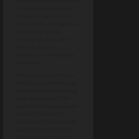
nije potrebno ništa govoriti
– dovoljno je da se oseća
prisustvo i sigurnost. Za
mene je veza partnerstvo u
kojem oboje učimo,
rastemo i podržavamo
jedno drugo, a ne
jednostrana očekivanja ili
pritiskanje.
Volim ljude koji umeju da
pokažu svoje emocije, koji
ne beže od iskrenosti i koji
znaju da se smeju, čak i
kada život donese izazove.
Verujem da humor i
opuštenost u odnosu čine
svakodnevnicu lepšom i
jačaju vezu. Sitne geste,