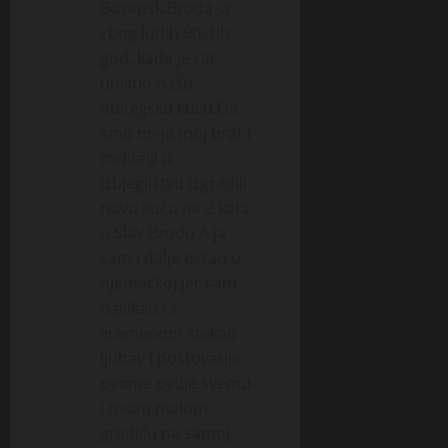
Bosansk.Broda.,a
zbog ludih 90.-tih
god.,kada je rat
uništio našu
obiteljsku kuću.Da
smo mi-ja moj brat i
roditelji u
izbjeglištvu izgradili
novu kuću na 2.kata
u Slav.Brodu.A ja
sam i dalje ostao u
njemačkoj,jer sam
navikao i s
vremenom stekao
ljubav i poštovanje
ovome ovdje svemu-
i ovom malom
gradiću na samoj