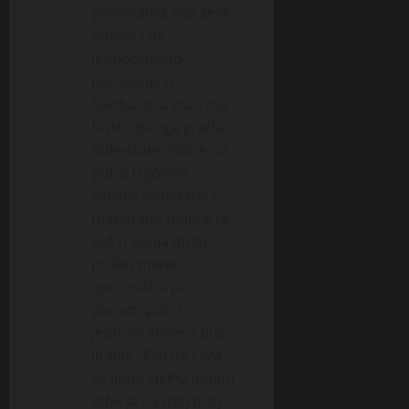
prevarama.Ako želiš
možeš i na
jednodnevno
putovanje u
Salzburg.,u stari dio
historijskoga grada-
Kule-stare zidine.,sa
puno trgovina
ženske kvalitetne i
markirane odjeće te
ćeš ti Sonja imati
priliku mene
upoznati.,a ja
plaćam put u
jednom smjeru bus
ili vlak…Piši mi i javi
se ljepo LJEPO molim
tebe ja na moj broj