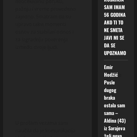
neočekivanu poruku,
SAM IMAM
pažnju i vreme provedeno
56 GODINA
zajedno. Smatram da su
AKO TI TO
upravo takvi momenti
NE SMETA
osnov za stabilan odnos i
JAVI MI SE
za izgradnju poverenja
DA SE
između dvoje ljudi.
UPOZNAMO
Emir
Hodžić
o
Posle
dugog
braka
ostala sam
sama –
Aldina (43)
U prošlim vezama sam
iz Sarajeva
naučila da je komunikacija
želi novo