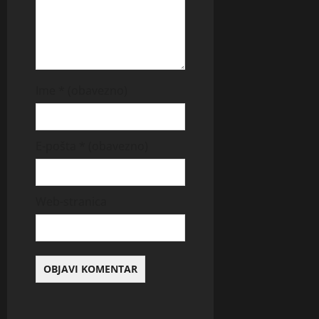
Ime
* (obavezno)
E-pošta
* (obavezno)
Web-stranica