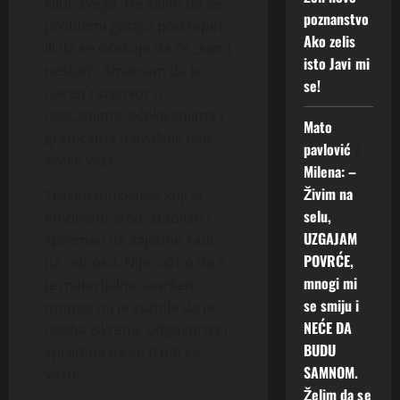
ključ svega. Ne želim da se
poznanstvo
problemi guraju pod tepih
Ako zelis
ili da se očekuje da će „sami
isto Javi mi
nestati“. Smatram da je
se!
iskren razgovor o
osećanjima, očekivanjima i
Mato
granicama najvažniji deo
pavlović
o
svake veze.
Milena: –
Živim na
Tražim muškarca koji je
selu,
emotivno zreo, stabilan i
UZGAJAM
spreman da zajedno radi
POVRĆE,
na odnosu. Nije važno da li
mnogi mi
je materijalno savršen –
se smiju i
mnogo mi je važnije da je
NEĆE DA
osoba iskrena, odgovorna i
BUDU
spremna da se trudi za
SAMNOM.
vezu.
Želim da se