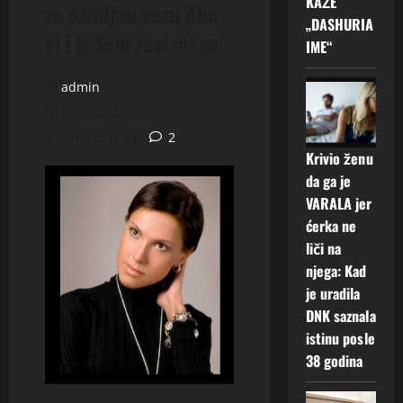
KAŽE
za ozbiljnu vezu Ako
„DASHURIA
si i ti Sam Javi mi se!
IME“
admin
4. ožujka 2026.
5 minutes read
2
Krivio ženu
da ga je
VARALA jer
ćerka ne
liči na
njega: Kad
je uradila
DNK saznala
istinu posle
38 godina