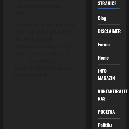
STRANICE
i da se oboje razvijaju i
rastu.
Blog
U slobodno vreme volim da
DISCLAIMER
čitam, da slušam muziku,
gledam filmove ili
Forum
jednostavno uživam u miru
doma. Volim i kratke izlete
Home
u prirodu, opuštajuće
šetnje i male avanture koje
INFO
život čine lepšim.
MAGAZIN
KONTAKTIRAJTE
NAS
POCETNA
Politika