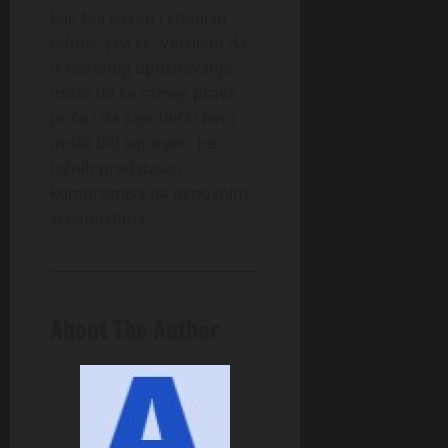
koji želi iskren i stabilan
odnos, javi se. Verujem da
iz iskrenog upoznavanja
može da se razvije prava
priča i da zajednički život
može biti ispunjen, bez
lažnih predstava i
kompromisa na osnovnim
vrednostima.
About The Author