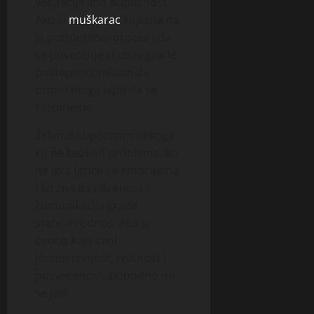
vezu koja ima budućnost.
Ako si
muškarac
koji zna da
je partnerstvo proces i da
se poverenje i ljubav grade
postepeno, mislim da
bismo mogli lepo da se
razumemo.
Želim da upoznam nekoga
ko ne beži od problema, ko
ne igra igrice sa emocijama
i ko zna da iskrenost i
komunikacija grade
stabilan odnos. Ako si
osoba koja ceni
jednostavnost, realnost i
posvećenost, slobodno mi
se javi.