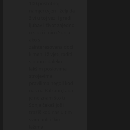
100.postotnoj
namjeri.vjeri i želji da
živi u toj vezi i gradi
ljubav i život zajedno
u slozi i miru.Sonja
ako si
zainteresovana doći
k meni i živjeti,raditi
s puno i daleko
lakšim poslovima
strojevima i
pravilima negoli kod
nas na Balkanu,tada
je ne znam što ti
Sonja čekaš još i
tražiš kod nas u tim
svim političkim
lažima i