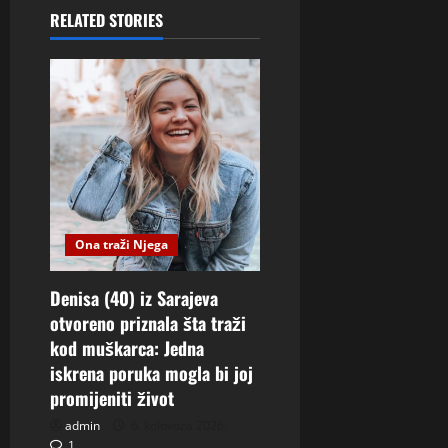
RELATED STORIES
Ona traži Njega
Denisa (40) iz Sarajeva
otvoreno priznala šta traži
kod muškarca: Jedna
iskrena poruka mogla bi joj
promijeniti život
admin
6. kolovoza 2026.
1