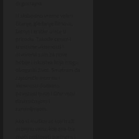
dugotrajna.
U slobodno vreme volim
čitanje, gledanje filmova,
šetnje i kratke izlete u
prirodu. Takođe cenim i
kreativne aktivnosti i
otvorena sam za nove
hobije i iskustva koja mogu
obogatiti život. Smatram da
zajednički interesi i
aktivnosti dodatno
povezuju ljude i čine vezu
dinamičnijom i
zanimljivijom.
Ako si muškarac koji traži
ozbiljnu vezu, koji zna šta
znači poštovati partnera i