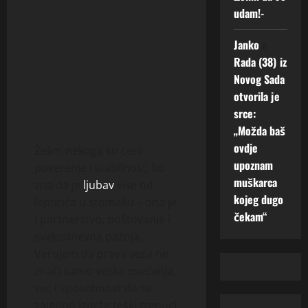
udam!-
Janko
o
Rada (38) iz
Novog Sada
otvorila je
srce:
„Možda baš
ovdje
Želim nekoga ko ceni
upoznam
poverenje i stabilnost, ko
muškarca
zna da je
ljubav
više od
kojeg dugo
leptirića u stomaku – ona je
čekam“
i partnerstvo, poštovanje i
svakodnevna pažnja.
Verujem da prava veza ne
znači samo velika osećanja,
već i sposobnost da se
zajedno izdrže teški trenuci