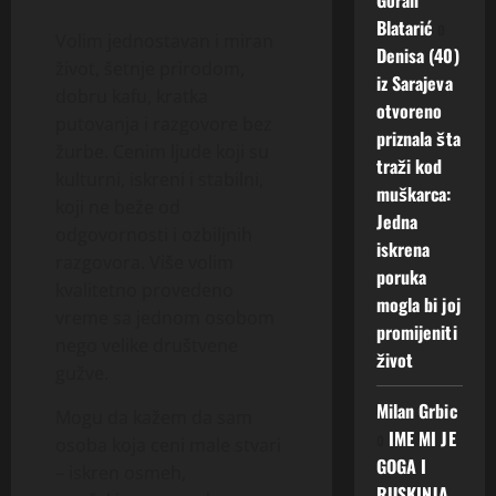
Blatarić
o
Volim jednostavan i miran
Denisa (40)
život, šetnje prirodom,
iz Sarajeva
dobru kafu, kratka
otvoreno
putovanja i razgovore bez
priznala šta
žurbe. Cenim ljude koji su
traži kod
kulturni, iskreni i stabilni,
muškarca:
koji ne beže od
Jedna
odgovornosti i ozbiljnih
iskrena
razgovora. Više volim
poruka
kvalitetno provedeno
mogla bi joj
vreme sa jednom osobom
promijeniti
nego velike društvene
život
gužve.
Milan Grbic
Mogu da kažem da sam
o
IME MI JE
osoba koja ceni male stvari
GOGA I
– iskren osmeh,
RUSKINJA