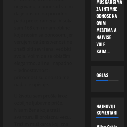
MUŠKARCIMA
negovanu, a ponekad volim
ZA INTIMNE
da je pustim da prirodno
ODNOSE NA
pada preko ramena. Visoka
OVIM
sam 168 cm i imam obline
MESTIMA A
koje nosim sa ponosom, jer
NAJVISE
verujem da ženstvenost ne
VOLE
znači biti savršena, već biti
KADA…
svoja. Volim da se oblačim
elegantno, ali ne i napadno
– jednostavnost i
OGLAS
prirodnost su ono što me
najbolje opisuje.
U životu sam prošla kroz
ozbiljne ljubavne priče.
NAJNOVIJI
Nisam žena koja traži
KOMENTARI
avanturu ili prolaznu vezu.
Tražim muškarca koji zna
Milan Grbic