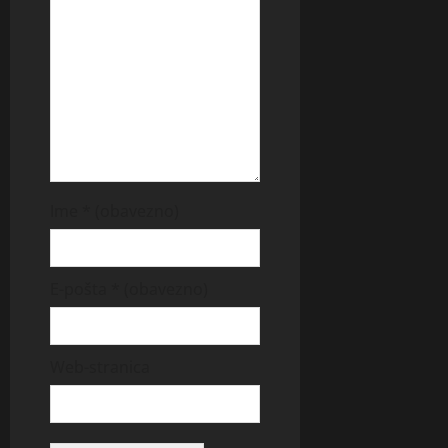
Ime
* (obavezno)
E-pošta
* (obavezno)
Web-stranica