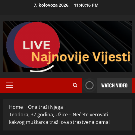
Skip
7. kolovoza 2026.
11:40:18 PM
to
content
WATCH VIDEO
Primary
Menu
Home
Ona traži Njega
Teodora, 37 godina, Užice – Nećete verovati
kakvog muškarca traži ova strastvena dama!