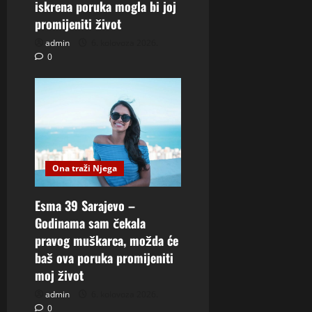
iskrena poruka mogla bi joj
promijeniti život
admin
6. kolovoza 2026.
0
Ona traži Njega
Esma 39 Sarajevo –
Godinama sam čekala
pravog muškarca, možda će
baš ova poruka promijeniti
moj život
admin
6. kolovoza 2026.
0