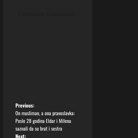
Facebook Comments
P
Previous:
On musliman, a ona pravoslavka:
o
Posle 28 godina Eldar i Milena
saznali da su brat i sestra
s
Next: