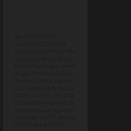
Ako se prepoznaješ u
ovome što pišem, onda
znaj da je ovo prilika. Prilika
da upoznaš ženu koja zna
šta želi i koja ne gubi vreme
na igre. Prilika da upoznaš
Teodoru iz Užica, koja ima
srce dovoljno veliko da voli
iskreno i snažno. Ako misliš
da možeš da mi pariraš, da
mi pružiš ljubav i sigurnost,
onda znaj – možda sam baš
ja ona koja ti je falila u