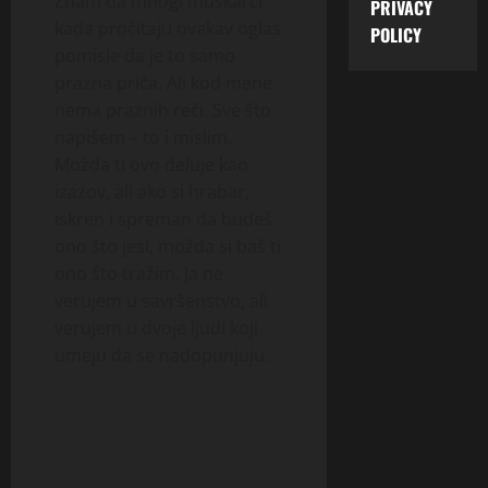
Znam da mnogi muškarci
PRIVACY
kada pročitaju ovakav oglas
POLICY
pomisle da je to samo
prazna priča. Ali kod mene
nema praznih reči. Sve što
napišem – to i mislim.
Možda ti ovo deluje kao
izazov, ali ako si hrabar,
iskren i spreman da budeš
ono što jesi, možda si baš ti
ono što tražim. Ja ne
verujem u savršenstvo, ali
verujem u dvoje ljudi koji
umeju da se nadopunjuju.