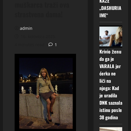
KAŽE
muškarca traži ova
„DASHURIA
strastvena dama!
IME“
admin
16. kolovoza 2025.
4 minutes read
1
Krivio ženu
da ga je
VARALA jer
ćerka ne
liči na
njega: Kad
je uradila
DNK saznala
istinu posle
38 godina