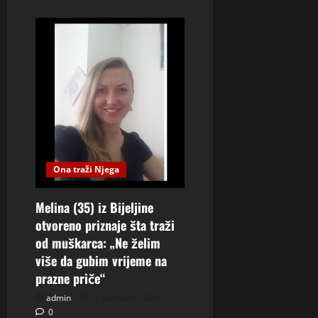
Ona traži Njega
Melina (35) iz Bijeljine
otvoreno priznaje šta traži
od muškarca: „Ne želim
više da gubim vrijeme na
prazne priče“
admin
5. kolovoza 2026.
0