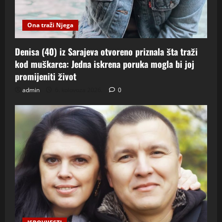
Ona traži Njega
Denisa (40) iz Sarajeva otvoreno priznala šta traži
kod muškarca: Jedna iskrena poruka mogla bi joj
promijeniti život
admin
6. kolovoza 2026.
0