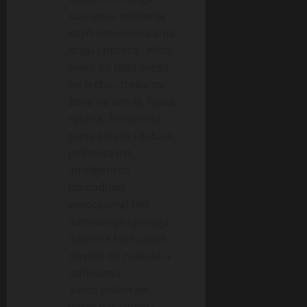
saznanja, mišljenja i
kojih sve.odluka a na
kraju i poteza…ništa
meni od toga svega
ne treba…treba mi
žena na zemlji, topla,
nježna, ženstvena,
puna strasti i ljubavi,
jednostavna,
inteligentna
(prirodnim
emocijama) bez
nametanja njenoga
iskustva koje uvijek
dovodi do raskola u
odnosima!
Vama pišem jer
volim vaš izgled i