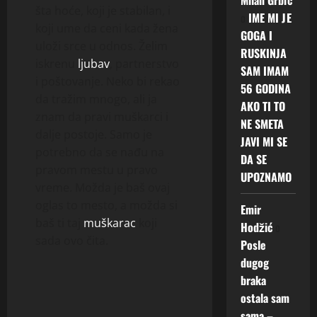
šta hoće, koji je stabilan, i
o
IME MI JE
koji ume da ceni kada žena
GOGA I
uloži srce u odnos. Želim
RUSKINJA
iskrenu
ljubav
, partnerstvo
SAM IMAM
i poštovanje. Neko bi rekao
56 GODINA
da tražim mnogo, ali ja
AKO TI TO
znam da pravi muškarci i
NE SMETA
dalje postoje. Samo je
JAVI MI SE
potrebno da se nađu na
DA SE
pravom mestu u pravo
UPOZNAMO
vreme. Možda je baš ovaj
oglas to mesto, a možda si
Emir
baš ti taj
muškarac
koji
Hodžić
o
sada ovo čita.
Posle
dugog
braka
ostala sam
sama –