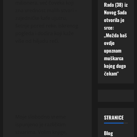
milionera, već čoveka koji
Rada (38) iz
zna vrednost malih stvari –
Novog Sada
zajedničke kafe ujutru,
otvorila je
šetnje pored reke, iskrenog
srce:
pogleda i dodira koji kaže
„Možda baš
više od hiljadu reči.
ovdje
upoznam
muškarca
kojeg dugo
čekam“
Moje slobodno vreme
STRANICE
ispunjeno je različitim
stvarima. Volim knjige,
Blog