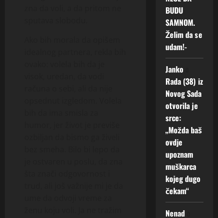
zna da voli, a da pritom ne
BUDU
sputava slobodu.
SAMNOM.
Želim da se
Ako bih morala da opišem
udam!-
idealnog partnera, rekla bih
ovako: volela bih da je
Janko
o
visok, uredan, da vodi
Rada (38) iz
računa o sebi, ali da nije
Novog Sada
opsednut izgledom. Volela
otvorila je
bih da ima smisla za
srce:
humor, jer život je previše
„Možda baš
ozbiljan da bismo ga živeli
ovdje
bez smeha. Bilo bi lepo da
upoznam
je ostvaren u poslu, da zna
muškarca
šta znači odgovornost i
kojeg dugo
trud, ali još važnije mi je da
čekam“
ume da odvoji vreme za
ženu koju voli. Ja ne tražim
Nenad
o