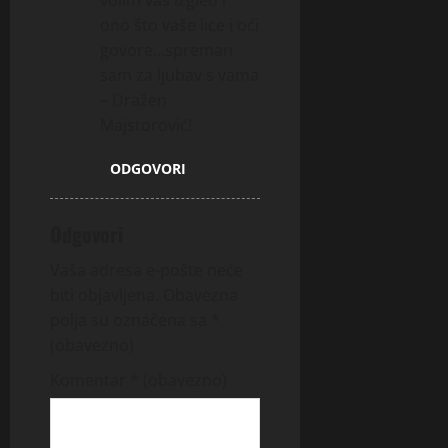
ono što vaše lice i oći
govore…spreman
sam za ljubav s vama
– Dražen
Majstorović!
ODGOVORI
Odgovori
Vaša adresa e-pošte neće
biti objavljena.
Obavezna
polja su označena sa
*
(obavezno)
Komentar
* (obavezno)