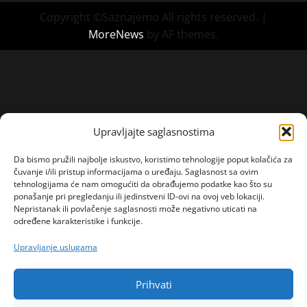
Copyright ©Saznajemo All rights reserved.
|
MoreNews
by AF themes.
Upravljajte saglasnostima
Da bismo pružili najbolje iskustvo, koristimo tehnologije poput kolačića za
čuvanje i/ili pristup informacijama o uređaju. Saglasnost sa ovim
tehnologijama će nam omogućiti da obrađujemo podatke kao što su
ponašanje pri pregledanju ili jedinstveni ID-ovi na ovoj veb lokaciji.
Nepristanak ili povlačenje saglasnosti može negativno uticati na
određene karakteristike i funkcije.
Upravljanje uslugama
Prihvati