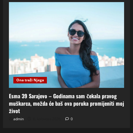
Ona traži Njega
Esma 39 Sarajevo – Godinama sam čekala pravog
muškarca, možda će baš ova poruka promijeniti moj
život
admin
6. kolovoza 2026.
0