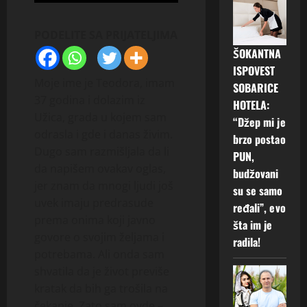
PODELITE SA PRIJATELJIMA
ŠOKANTNA
ISPOVEST
Moje ime je Teodora, imam
SOBARICE
37 godina i dolazim iz
HOTELA:
Užica, grada u kojem sam
“Džep mi je
odrasla i gde i danas živim.
brzo postao
Dugo sam razmišljala da li
PUN,
da napišem ovakav oglas,
budžovani
jer znam da mnogi ljudi još
su se samo
uvek imaju predrasude
ređali”, evo
prema onima koji javno
šta im je
govore o svojim željama i
radila!
potrebama. Ali onda sam
shvatila da je život previše
kratak da bih ga trošila na
čekanje. Zato sam ovde –