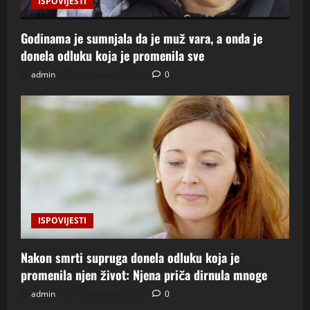
ISPOVIJESTI
Godinama je sumnjala da je muž vara, a onda je
donela odluku koja je promenila sve
admin
6. kolovoza 2026.
0
ISPOVIJESTI
Nakon smrti supruga donela odluku koja je
promenila njen život: Njena priča dirnula mnoge
admin
6. kolovoza 2026.
0