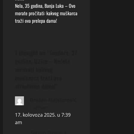
t
Nela, 35 godina, Banja Luka – Ovo
morate pročitati: kakvog muškarca
n
traži ova prelepa dama!
a
v
1 thought on “
Teodora, 37
i
godina, Užice – Nećete
g
verovati kakvog
muškarca traži ova
a
strastvena dama!
”
t
Dražen Majstorović
i
napisao:
17. kolovoza 2025. u 7:39
o
am
n
Zdravo Teodora…