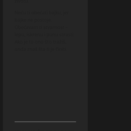
životu.
Neću ti obećati bajku, jer
bajke ne postoje.
Obećavam ti stvarnost –
lepu, iskrenu i punu strasti.
Ako je to ono što tražiš,
onda znaš šta ti je činiti.