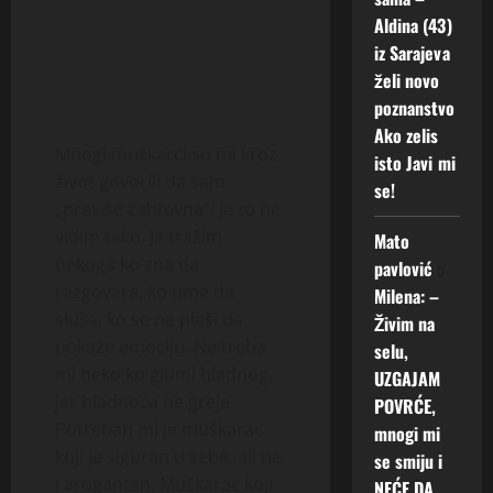
Aldina (43)
iz Sarajeva
želi novo
poznanstvo
Ako zelis
Mnogi muškarci su mi kroz
isto Javi mi
život govorili da sam
se!
„previše zahtevna“. Ja to ne
vidim tako. Ja tražim
Mato
nekoga ko zna da
pavlović
o
razgovara, ko ume da
Milena: –
sluša, ko se ne plaši da
Živim na
pokaže emociju. Ne treba
selu,
mi neko ko glumi hladnog,
UZGAJAM
jer hladnoća ne greje.
POVRĆE,
Potreban mi je muškarac
mnogi mi
koji je siguran u sebe, ali ne
se smiju i
i arogantan. Muškarac koji
NEĆE DA