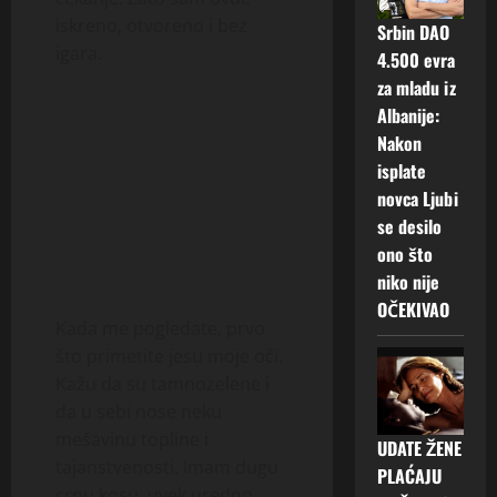
iskreno, otvoreno i bez
Srbin DAO
igara.
4.500 evra
za mladu iz
Albanije:
Nakon
isplate
novca Ljubi
se desilo
ono što
niko nije
OČEKIVAO
Kada me pogledate, prvo
što primetite jesu moje oči.
Kažu da su tamnozelene i
da u sebi nose neku
mešavinu topline i
UDATE ŽENE
tajanstvenosti. Imam dugu
PLAĆAJU
crnu kosu, uvek uredno