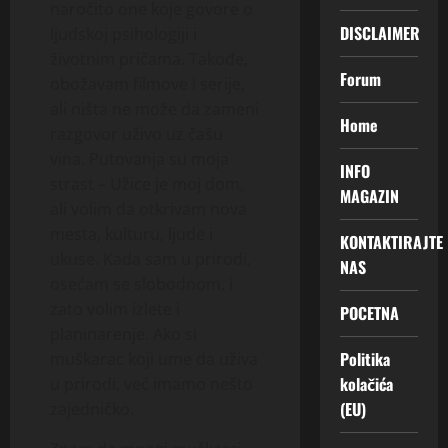
naročito one koje govore o
DISCLAIMER
ljudskoj psihologiji i
životnim pričama. Takođe,
Forum
obožavam filmove i serije,
ali ništa ne može da zameni
Home
razgovor uživo uz čašu
vina. Putovanja su moja
INFO
strast – Užice je moj dom,
MAGAZIN
ali volim da otkrivam nova
mesta, kulturu, ljude i
KONTAKTIRAJTE
ukuse. Kada sam u prirodi,
NAS
osećam se slobodnom, i
zato volim izlete i
POCETNA
planinarenje. Ako si
Politika
muškarac koji ume da uživa
kolačića
u prirodi, već imamo nešto
(EU)
zajedničko.