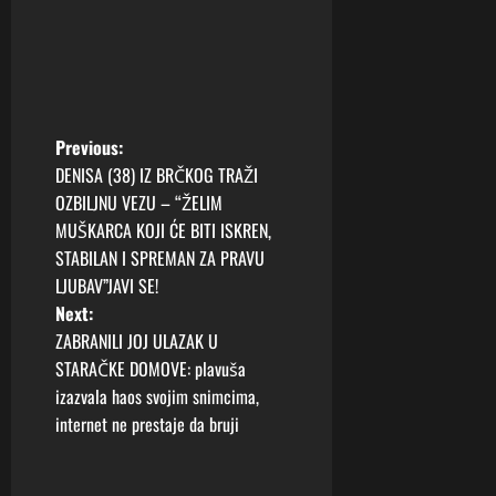
P
Previous:
DENISA (38) IZ BRČKOG TRAŽI
o
OZBILJNU VEZU – “ŽELIM
MUŠKARCA KOJI ĆE BITI ISKREN,
s
STABILAN I SPREMAN ZA PRAVU
t
LJUBAV”JAVI SE!
Next:
n
ZABRANILI JOJ ULAZAK U
STARAČKE DOMOVE: plavuša
a
izazvala haos svojim snimcima,
v
internet ne prestaje da bruji
i