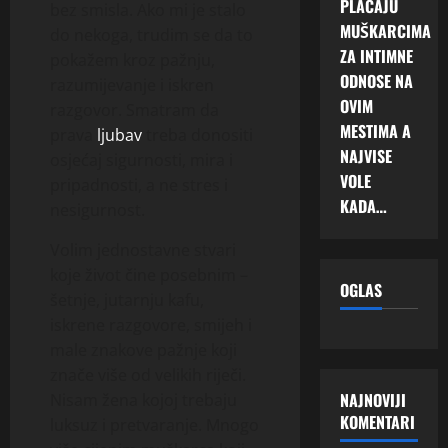
PLAĆAJU
bez smisla. Ako mi je stalo
MUŠKARCIMA
do nekoga, trudim se da to
ZA INTIMNE
pokažem kroz pažnju,
ODNOSE NA
razumijevanje i iskren
OVIM
razgovor. Smatram da
MESTIMA A
prava
ljubav
treba donositi
NAJVISE
osjećaj sigurnosti, mira i
VOLE
pripadnosti, a ne stres i
KADA…
nesigurnost.
Volim jednostavne stvari
koje život čine posebnim –
OGLAS
šetnje, jutarnju kafu,
iskrene razgovore, smijeh i
male znakove pažnje koji
znače više od velikih riječi.
NAJNOVIJI
Nisam žena kojoj trebaju
KOMENTARI
luksuz i pretvaranje. Mnogo