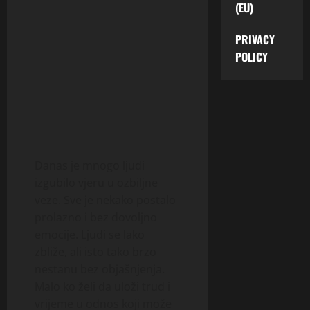
(EU)
PRIVACY
POLICY
Danas je mnogo ljudi
izgubilo vjeru u ozbiljne
veze. Sve je nekako postalo
prolazno i bez dovoljno
emocije. Ljudi se lako
zbliže, ali isto tako brzo
nestanu bez objašnjenja.
Malo ko želi da uloži trud i
vrijeme u odnos koji može