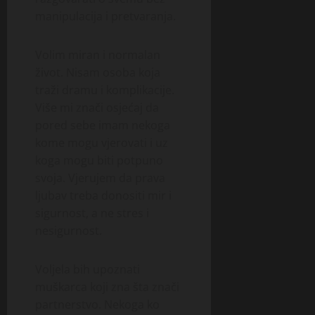
manipulacija i pretvaranja.
Volim miran i normalan
život. Nisam osoba koja
traži dramu i komplikacije.
Više mi znači osjećaj da
pored sebe imam nekoga
kome mogu vjerovati i uz
koga mogu biti potpuno
svoja. Vjerujem da prava
ljubav treba donositi mir i
sigurnost, a ne stres i
nesigurnost.
Voljela bih upoznati
muškarca koji zna šta znači
partnerstvo. Nekoga ko