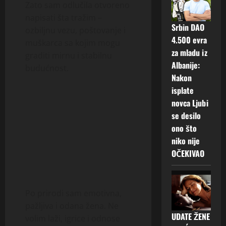
Zato sam odlučila otvoreno
napisati šta tražim –
Srbin DAO
ozbiljnu vezu, poštovanje i
4.500 evra
muškarca sa kojim mogu
za mladu iz
graditi mirnu i stabilnu
Albanije:
budućnost.
Nakon
isplate
novca Ljubi
se desilo
ono što
niko nije
OČEKIVAO
Po prirodi sam emotivna,
pažljiva i odana žena. Ne
UDATE ŽENE
volim laži, igrice i odnose