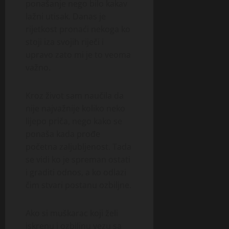
ponašanje nego bilo kakav
lažni utisak. Danas je
rijetkost pronaći nekoga ko
stoji iza svojih riječi i
upravo zato mi je to veoma
važno.
Kroz život sam naučila da
nije najvažnije koliko neko
lijepo priča, nego kako se
ponaša kada prođe
početna zaljubljenost. Tada
se vidi ko je spreman ostati
i graditi odnos, a ko odlazi
čim stvari postanu ozbiljne.
Ako si muškarac koji želi
iskrenu i ozbiljnu vezu sa