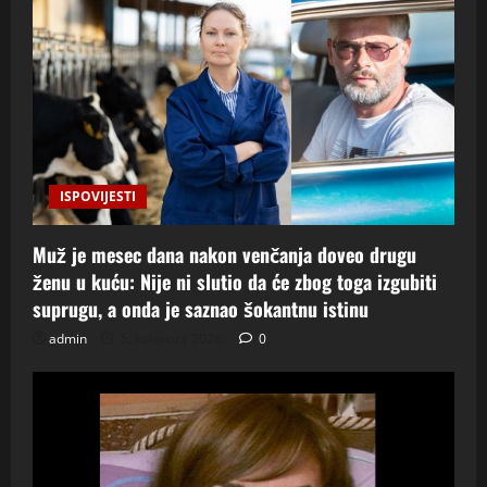
ISPOVIJESTI
Muž je mesec dana nakon venčanja doveo drugu
ženu u kuću: Nije ni slutio da će zbog toga izgubiti
suprugu, a onda je saznao šokantnu istinu
admin
5. kolovoza 2026.
0