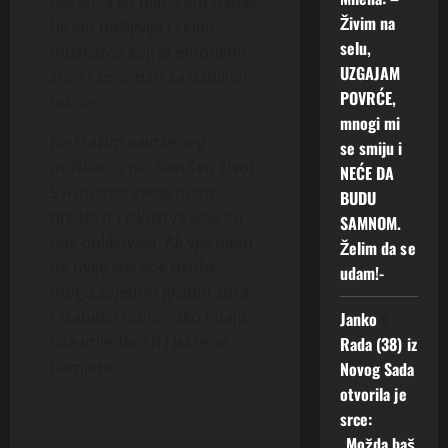
iskren, a ko nije. Zato danas
Živim na
biram pažljivije i želim
selu,
muškarca koji je emotivno
UZGAJAM
zreo i spreman za ozbiljan
POVRĆE,
odnos.
mnogi mi
Ne tražim savršenog
se smiju i
muškarca niti savršen život.
NEĆE DA
Svi imamo svoje mane,
BUDU
prošlost i iskustva koja su
SAMNOM.
nas oblikovala. Ali vjerujem
Želim da se
da dvije iskrene osobe
udam!-
mogu zajedno graditi zdrav
i stabilan odnos ako imaju
Janko
o
iste vrijednosti i iskrene
Rada (38) iz
namjere.
Novog Sada
otvorila je
srce:
„Možda baš