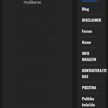
Ako si
muškarac
koji želi
ozbiljnu vezu i ženu koja
Blog
zna šta znači odanost,
DISCLAIMER
pažnja i poštovanje, javi mi
se. Možda baš sada čitaš
Forum
riječi osobe koju si dugo
tražio.
Home
Nastavljam dalje iskreno,
INFO
jer vjerujem da se prava
MAGAZIN
osoba ne može upoznati
kroz nekoliko kratkih
KONTAKTIRAJTE
poruka i površnih
NAS
razgovora. Čovjek se
najbolje upozna kroz
POCETNA
ponašanje, poštovanje i
način na koji se odnosi
Politika
prema drugima.
kolačića