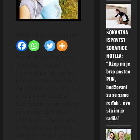
ŠOKANTNA
PODELITE SA PRIJATELJIMA
ISPOVEST
SOBARICE
HOTELA:
Zovem se Vedrana, imam
“Džep mi je
34 godine i dolazim iz
brzo postao
Prijedora. Danas nije lako
PUN,
pronaći osobu koja zaista
budžovani
želi ozbiljan odnos i iskrene
su se samo
emocije. Sve je postalo
ređali”, evo
brzo, površno i bez pravog
šta im je
povjerenja. Ljudi često
radila!
obećavaju mnogo, a kada
treba pokazati iskrenost i
ozbiljnost, mnogi nestanu.