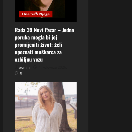
Ona traži Njega
Rada 39 Novi Pazar – Jedna
poruka mogla bi joj
promijeniti život: želi
upoznati muškarca za
ozbiljnu vezu
admin
4. kolovoza 2026.
0