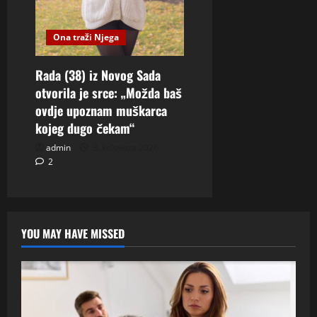
Ona traži Njega
Rada (38) iz Novog Sada
otvorila je srce: „Možda baš
ovdje upoznam muškarca
kojeg dugo čekam“
admin
3. kolovoza 2026.
2
YOU MAY HAVE MISSED