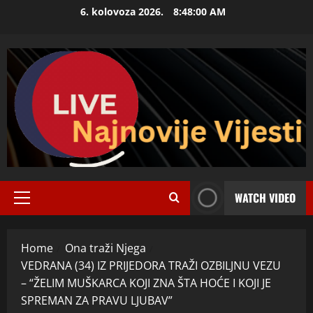
Skip
6. kolovoza 2026.
8:48:01 AM
to
content
WATCH VIDEO
Primary
Menu
Home
Ona traži Njega
VEDRANA (34) IZ PRIJEDORA TRAŽI OZBILJNU VEZU
– “ŽELIM MUŠKARCA KOJI ZNA ŠTA HOĆE I KOJI JE
SPREMAN ZA PRAVU LJUBAV”