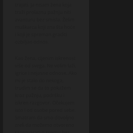
trajati. Ja nisam žena koja
traži prolaznu pažnju niti
avanturu bez smisla. Želim
muškarca koji zna šta hoće
i koji je spreman graditi
ozbiljan odnos.
Kao žena, cijenim iskrenost
više od svega. Ne volim laži,
igrice i nejasne odnose. Ako
mi je stalo do nekoga,
trudim se da to pokažem
kroz pažnju, podršku i
iskren razgovor. Očekujem
isto i od osobe pored sebe.
Smatram da smo dovoljno
zreli da možemo otvoreno
razgovarati o svemu bez