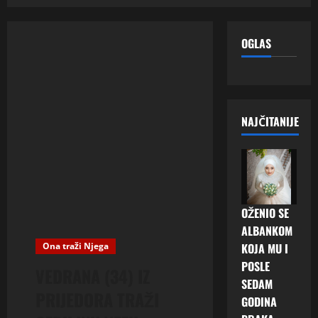
OGLAS
NAJČITANIJE
OŽENIO SE
ALBANKOM
Ona traži Njega
KOJA MU I
POSLE
VEDRANA (34) IZ
SEDAM
PRIJEDORA TRAŽI
GODINA