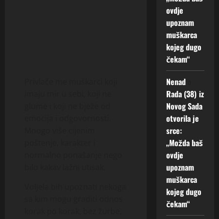
ovdje
upoznam
muškarca
kojeg dugo
čekam“
Nenad
o
Privlače me muškarci koji
Rada (38) iz
imaju mir u sebi, koji ne
Novog Sada
glume i koji ne bježe od
otvorila je
emocija i odgovornosti.
srce:
Mnogo više cijenim
„Možda baš
poštenje, karakter i
ovdje
normalno ponašanje nego
upoznam
bilo kakav lažni utisak.
muškarca
Voljela bih upoznati nekoga
kojeg dugo
sa kim mogu graditi odnos
čekam“
korak po korak, bez žurbe,