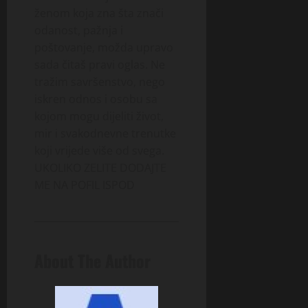
ženom koja zna šta znači
odanost, pažnja i
poštovanje, možda upravo
sada čitaš pravi oglas. Ne
tražim savršenstvo, nego
iskren odnos i osobu sa
kojom mogu dijeliti život,
mir i svakodnevne trenutke
koji vrijede više od svega.
UKOLIKO ZELITE DODAJTE
ME NA POFIL ISPOD
About The Author