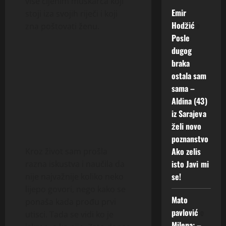
više cijenim muškarca koji
Emir
stoji iza svojih riječi i koji
Hodžić
o
zna poštovati ženu.
Posle
dugog
braka
ostala sam
sama –
Aldina (43)
iz Sarajeva
želi novo
poznanstvo
Ako zelis
Kroz život sam prošla
isto Javi mi
razna iskustva i naučila da
se!
nije najvažnije koliko neko
lijepo govori, nego kako se
Mato
ponaša kada prođu prvi
pavlović
o
utisci. Tada se vidi ko je
Milena: –