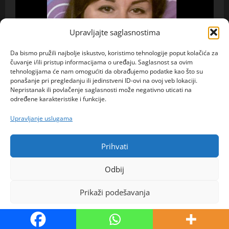
Upravljajte saglasnostima
Da bismo pružili najbolje iskustvo, koristimo tehnologije poput kolačića za
čuvanje i/ili pristup informacijama o uređaju. Saglasnost sa ovim
tehnologijama će nam omogućiti da obrađujemo podatke kao što su
ponašanje pri pregledanju ili jedinstveni ID-ovi na ovoj veb lokaciji.
Nepristanak ili povlačenje saglasnosti može negativno uticati na
određene karakteristike i funkcije.
Upravljanje uslugama
Ona traži Njega
Prihvati
Odbij
Rada 39 Novi Pazar – Jedna poruka mogla bi joj
promijeniti život: želi upoznati muškarca za ozbiljnu
Prikaži podešavanja
vezu
admin
4. kolovoza 2026.
0
Politika kolačića