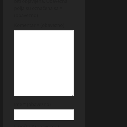
biti objavljena.
Obavezna
polja su označena sa
*
(obavezno)
Komentar
* (obavezno)
Ime
* (obavezno)
E-pošta
* (obavezno)