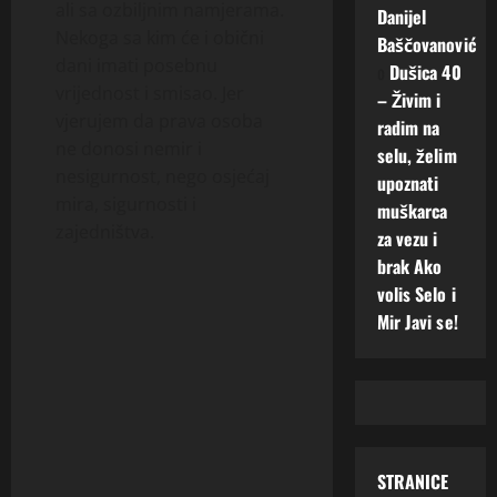
ali sa ozbiljnim namjerama.
Danijel
Nekoga sa kim će i obični
Baščovanović
dani imati posebnu
o
Dušica 40
vrijednost i smisao. Jer
– Živim i
vjerujem da prava osoba
radim na
ne donosi nemir i
selu, želim
nesigurnost, nego osjećaj
upoznati
mira, sigurnosti i
muškarca
zajedništva.
za vezu i
brak Ako
volis Selo i
Mir Javi se!
STRANICE