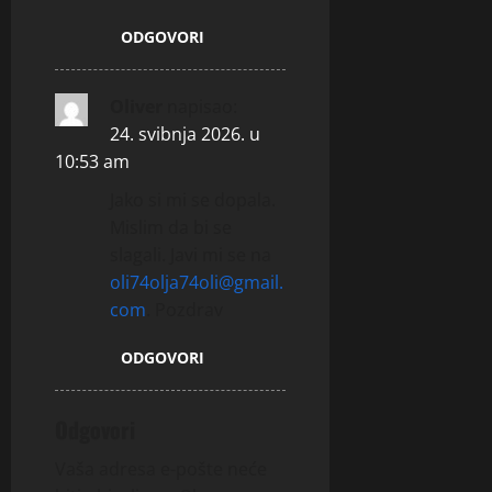
ODGOVORI
Oliver
napisao:
24. svibnja 2026. u
10:53 am
Jako si mi se dopala.
Mislim da bi se
slagali. Javi mi se na
oli74olja74oli@gmail.
com
. Pozdrav
ODGOVORI
Odgovori
Vaša adresa e-pošte neće