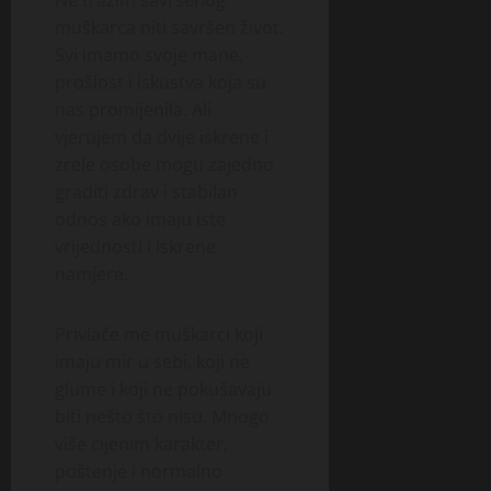
muškarca niti savršen život.
Svi imamo svoje mane,
prošlost i iskustva koja su
nas promijenila. Ali
vjerujem da dvije iskrene i
zrele osobe mogu zajedno
graditi zdrav i stabilan
odnos ako imaju iste
vrijednosti i iskrene
namjere.
Privlače me muškarci koji
imaju mir u sebi, koji ne
glume i koji ne pokušavaju
biti nešto što nisu. Mnogo
više cijenim karakter,
poštenje i normalno