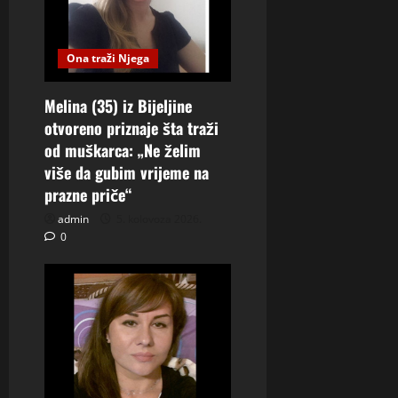
Ona traži Njega
Melina (35) iz Bijeljine
otvoreno priznaje šta traži
od muškarca: „Ne želim
više da gubim vrijeme na
prazne priče“
admin
5. kolovoza 2026.
0