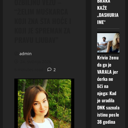
OZBILJNU VEZU –
BRAKA
KAŽE
“ŽELIM MUŠKARCA
„DASHURIA
KOJI ZNA ŠTA HOĆE I
IME“
KOJI JE SPREMAN ZA
PRAVU LJUBAV”
admin
Krivio ženu
24. svibnja 2026.
da ga je
5 minutes read
2
VARALA jer
ćerka ne
liči na
njega: Kad
je uradila
DNK saznala
istinu posle
38 godina