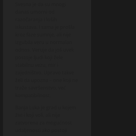
Svesna je da su mnogi
danas umorni od
razočaranja i loših
iskustava. I sama je prošla
kroz faze sumnje, ali nije
izgubila veru u normalan
odnos. Veruje da još uvek
postoje ljudi koji žele
stabilnu vezu, mir i
zajedništvo. Upravo takve
želi da upozna – one koji ne
traže savršenstvo, već
kompatibilnost.
Banja Luka je grad u kojem
živi i koji voli, ali nije
zatvorena za mogućnost
udaljenosti ako postoji