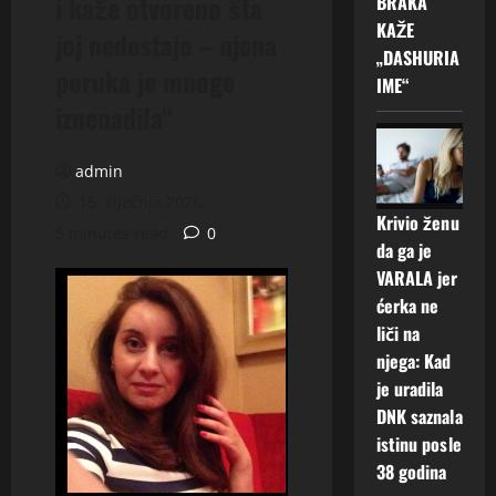
i kaže otvoreno šta
BRAKA
KAŽE
joj nedostaje – njena
„DASHURIA
poruka je mnoge
IME“
iznenadila“
admin
15. siječnja 2026.
Krivio ženu
5 minutes read
0
da ga je
VARALA jer
ćerka ne
liči na
njega: Kad
je uradila
DNK saznala
istinu posle
38 godina