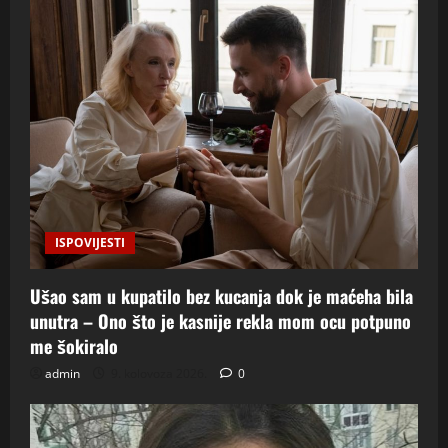
ISPOVIJESTI
Ušao sam u kupatilo bez kucanja dok je maćeha bila
unutra – Ono što je kasnije rekla mom ocu potpuno
me šokiralo
admin
9. kolovoza 2026.
0