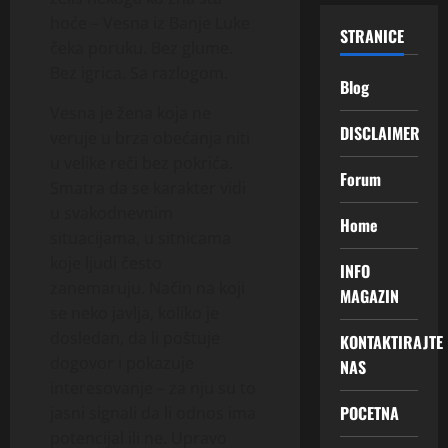
hoće – Vesna iz Banje Luke
STRANICE
čeka poruku. Bez glume.
Bez igrica. Sa razlogom.
Blog
Vesna je žena koja ne
DISCLAIMER
veruje u brza obećanja niti
u velike reči bez pokrića.
Forum
Smatra da se karakter vidi
u svakodnevnim
Home
situacijama, u sitnicama
koje ljudi često
INFO
zanemaruju. Način na koji
MAGAZIN
se neko javlja, koliko je
dosledan, da li poštuje
KONTAKTIRAJTE
dogovor i pokazuje
NAS
interesovanje – za nju su to
POCETNA
jasni signali da li odnos ima
potencijal ili ne. Upravo