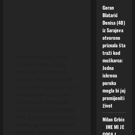
Goran
Blatarić
o
Denisa (40)
iz Sarajeva
otvoreno
priznala šta
traži kod
Ima uređen život, svoje
muškarca:
obaveze i rutinu, ali joj
Jedna
nedostaje emocionalni
iskrena
oslonac. Nedostaje joj da
poruka
se nekome raduje, da ima s
mogla bi joj
kim da podeli dobar dan i
promijeniti
loš trenutak. Smatra da
život
veza treba da bude mesto
mira, a ne stalne napetosti.
Milan Grbic
Drama, igre i manipulacije
o
IME MI JE
nisu deo njenog sveta.
GOGA I