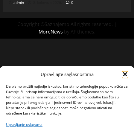
admin
8. kolovoza 2026.
0
Copyright ©Saznajemo All rights reserved.
|
MoreNews
by AF themes.
Upravljajte saglasnostima
Da bismo pružili najbolje iskustvo, koristimo tehnologije poput kolačića za
čuvanje i/ili pristup informacijama o uređaju. Saglasnost sa ovim
tehnologijama će nam omogućiti da obrađujemo podatke kao što su
ponašanje pri pregledanju ili jedinstveni ID-ovi na ovoj veb lokaciji.
Nepristanak ili povlačenje saglasnosti može negativno uticati na
određene karakteristike i funkcije.
Upravljanje uslugama