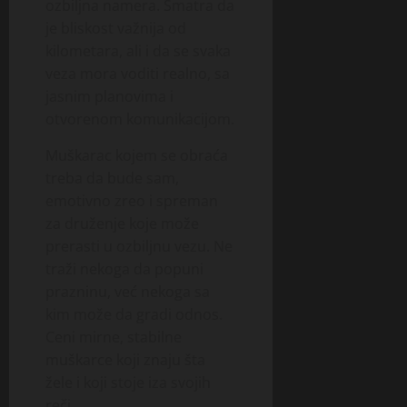
ozbiljna namera. Smatra da
je bliskost važnija od
kilometara, ali i da se svaka
veza mora voditi realno, sa
jasnim planovima i
otvorenom komunikacijom.
Muškarac kojem se obraća
treba da bude sam,
emotivno zreo i spreman
za druženje koje može
prerasti u ozbiljnu vezu. Ne
traži nekoga da popuni
prazninu, već nekoga sa
kim može da gradi odnos.
Ceni mirne, stabilne
muškarce koji znaju šta
žele i koji stoje iza svojih
reči.