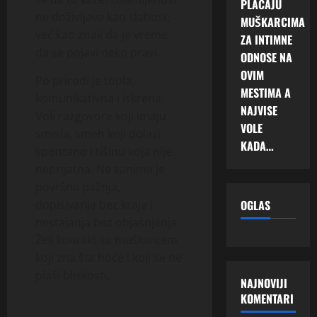
PLAĆAJU
ne doživljava kao slabost,
MUŠKARCIMA
već kao znak da je vreme
ZA INTIMNE
da se pojavi neko pravi.
ODNOSE NA
OVIM
Po prirodi je topla,
MESTIMA A
komunikativna i iskrena.
NAJVISE
Voli razgovore koji imaju
VOLE
smisla, smeh koji dolazi
KADA…
spontano i tišinu koja nije
neprijatna. Ne zanima je
površna pažnja,
OGLAS
dopisivanja bez kraja i
nestajanja bez objašnjenja.
Želi kontakt sa muškarcem
koji zna šta hoće i koji se ne
plaši bliskosti.
NAJNOVIJI
KOMENTARI