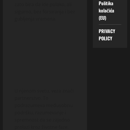
Politika
zato bira da ide polako, ali
kolačića
sigurno, bez forsiranja i bez
(EU)
gubljenja vremena.
PRIVACY
POLICY
U njenom svetu, veza znači
partnerstvo. To
podrazumeva međusobnu
podršku, razumevanje i
spremnost da se zajedno
prolazi kroz životne faze.