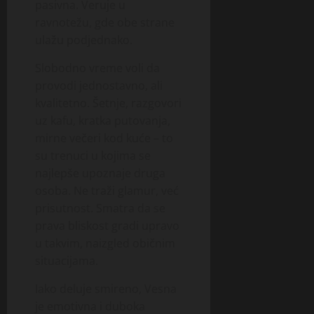
pasivna. Veruje u
ravnotežu, gde obe strane
ulažu podjednako.
Slobodno vreme voli da
provodi jednostavno, ali
kvalitetno. Šetnje, razgovori
uz kafu, kratka putovanja,
mirne večeri kod kuće – to
su trenuci u kojima se
najlepše upoznaje druga
osoba. Ne traži glamur, već
prisutnost. Smatra da se
prava bliskost gradi upravo
u takvim, naizgled običnim
situacijama.
Iako deluje smireno, Vesna
je emotivna i duboka