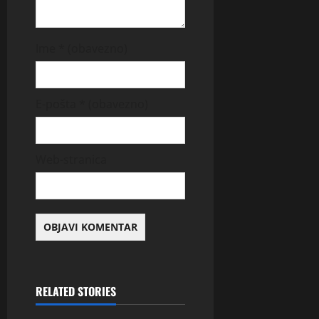
Ime
* (obavezno)
E-pošta
* (obavezno)
Web-stranica
RELATED STORIES