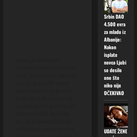
Srbin DAO
4.500 evra
za mladu iz
Albanije:
Nakon
isplate
Vesna je normalna,
novca Ljubi
prizemna i emotivno zrela
se desilo
žena. Iza sebe ima iskustva
ono što
koja su je naučila da ne
niko nije
gubi vreme na pogrešne
OČEKIVAO
ljude. Ne traži savršenog
muškarca, niti glumi da joj
ništa ne treba. Naprotiv –
zna da je čovek biće koje
traži povezanost i ne stidi
UDATE ŽENE
se da to kaže. Usamljenost