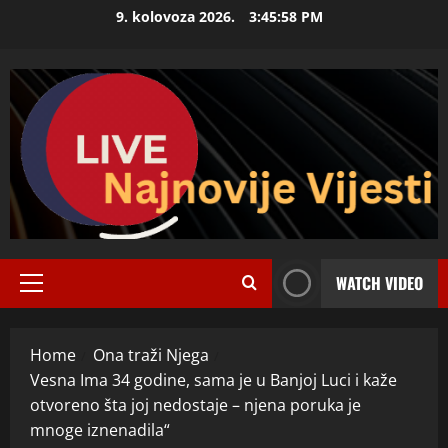
Skip
9. kolovoza 2026.
3:46:00 PM
to
content
WATCH VIDEO
Primary
Menu
Home
Ona traži Njega
Vesna Ima 34 godine, sama je u Banjoj Luci i kaže
otvoreno šta joj nedostaje – njena poruka je
mnoge iznenadila“