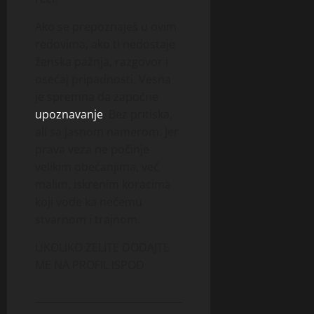
Ako se prepoznaješ u ovim
redovima, ako ti nedostaje
ženska pažnja, razgovor i
osećaj pripadnosti, Vesna
je spremna da započne
upoznavanje
. Bez pritiska,
ali sa jasnom namerom. Jer
prava veza ne počinje
velikim obećanjima, već
malim, iskrenim koracima
koji vode ka nečemu
stvarnom i trajnom.
UKOLIKO ZELITE DODAJTE
ME NA PROFIL ISPOD