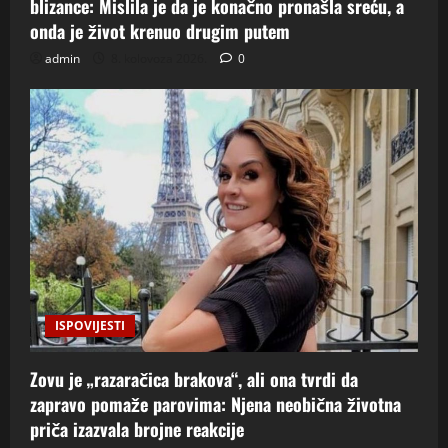
blizance: Mislila je da je konačno pronašla sreću, a
onda je život krenuo drugim putem
admin
8. kolovoza 2026.
0
ISPOVIJESTI
Zovu je „razaračica brakova“, ali ona tvrdi da
zapravo pomaže parovima: Njena neobična životna
priča izazvala brojne reakcije