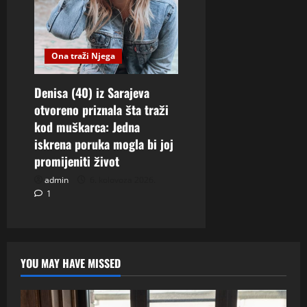
Ona traži Njega
Denisa (40) iz Sarajeva
otvoreno priznala šta traži
kod muškarca: Jedna
iskrena poruka mogla bi joj
promijeniti život
admin
6. kolovoza 2026.
1
YOU MAY HAVE MISSED