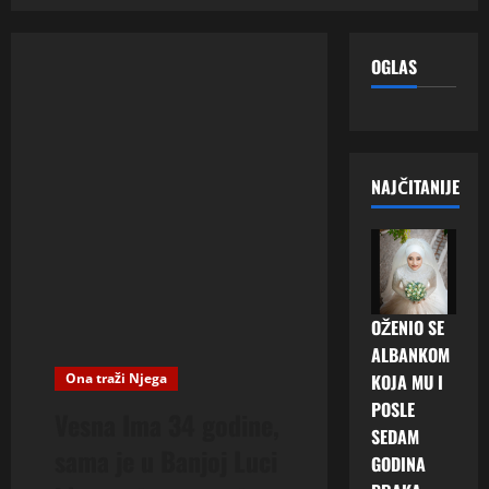
OGLAS
NAJČITANIJE
OŽENIO SE
ALBANKOM
Ona traži Njega
KOJA MU I
POSLE
Vesna Ima 34 godine,
SEDAM
sama je u Banjoj Luci
GODINA