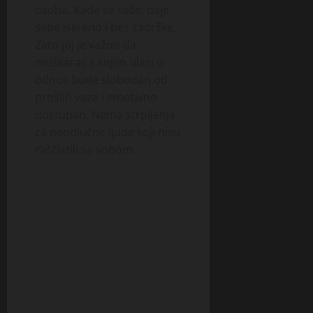
osoba. Kada se veže, daje
sebe iskreno i bez zadrške.
Zato joj je važno da
muškarac s kojim ulazi u
odnos bude slobodan od
prošlih veza i emotivno
dostupan. Nema strpljenja
za neodlučne ljude koji nisu
raščistili sa sobom.