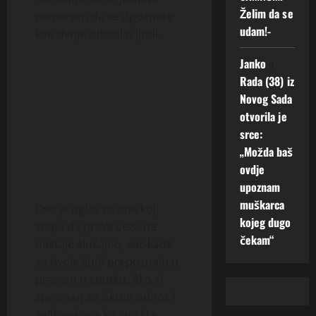
Želim da se
namerom da se upoznate
udam!-
kao dvoje odraslih ljudi.
Janko
o
Rada (38) iz
Novog Sada
otvorila je
srce:
„Možda baš
ovdje
upoznam
muškarca
Ovo je oglas za one koji
kojeg dugo
znaju da prava veza ne
čekam“
nastaje slučajno, već kada
se dvoje ljudi prepoznaju u
pravom trenutku. Ako si
spreman za iskren odnos i
želiš nekoga ko zna šta