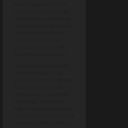
Ne očekuje savršen život
bez problema, ali očekuje
dvoje ljudi koji znaju da se
okrenu jedno drugom, a ne
da beže kada naiđu prvi
izazovi. Smatra da su
stabilnost i emocionalna
sigurnost osnova svega.
Vesna nije žena koja traži
stalnu pažnju, ali joj je
važno da se oseti željenom
i važnom. Male poruke,
iskren interes, zajedničko
planiranje – to su stvari
koje za nju imaju težinu. Ne
zanima je odnos u kojem se
ona trudi, a druga strana je