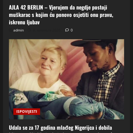
AJLA 42 BERLIN – Vjerujem da negdje postoji
muškarac s kojim ću ponovo osjetiti onu pravu,
iskrenu ljubav
admin
8. kolovoza 2026.
0
ISPOVIJESTI
Udala se za 17 godina mlađeg Nigerijca i dobila