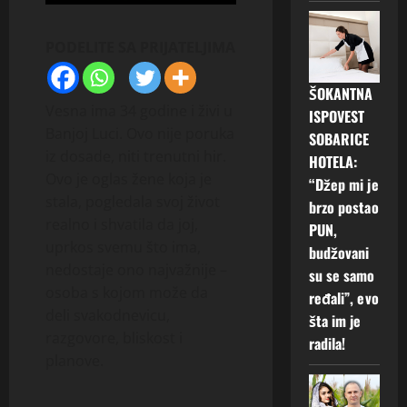
PODELITE SA PRIJATELJIMA
ŠOKANTNA
Vesna ima 34 godine i živi u
ISPOVEST
Banjoj Luci. Ovo nije poruka
SOBARICE
iz dosade, niti trenutni hir.
HOTELA:
Ovo je oglas žene koja je
“Džep mi je
stala, pogledala svoj život
brzo postao
realno i shvatila da joj,
PUN,
uprkos svemu što ima,
budžovani
nedostaje ono najvažnije –
su se samo
osoba s kojom može da
ređali”, evo
deli svakodnevicu,
šta im je
razgovore, bliskost i
radila!
planove.