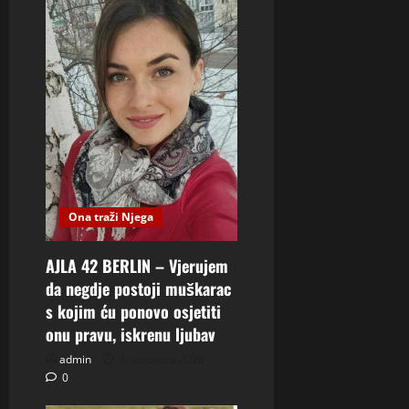
Ona traži Njega
AJLA 42 BERLIN – Vjerujem
da negdje postoji muškarac
s kojim ću ponovo osjetiti
onu pravu, iskrenu ljubav
admin
8. kolovoza 2026.
0