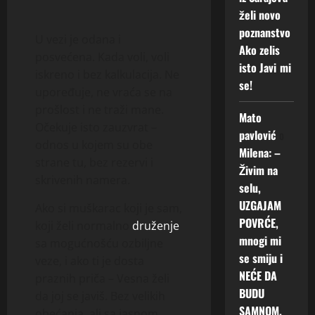
želi novo
poznanstvo
U vezi je odana i
Ako zelis
posvećena. Kada voli, voli
isto Javi mi
iskreno i bez kalkulacija. Ne
se!
upoređuje, ne vraća se na
prošlost i ne traži mane.
Mato
Očekuje isto zauzvrat –
pavlović
o
odnos u kojem su obe
Milena: –
strane tu, bez rezervi i
Živim na
skrivenih namera.
selu,
UZGAJAM
Ako si muškarac koji je sam,
POVRĆE,
koji želi normalno
druženje
mnogi mi
sa mogućnošću ozbiljne
se smiju i
veze, i ako ti je dosta
NEĆE DA
praznih priča – Vesna želi
BUDU
da joj se javiš. Bez velikih
SAMNOM.
obećanja, ali sa jasnom