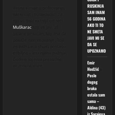
RUSKINJA
Vesna veruje u poštovanje,
SAM IMAM
iskrenost i doslednost. Za
56 GODINA
nju su dela važnija od reči.
AKO TI TO
Muškarac
koji se javi, ali i
NE SMETA
ostane prisutan, koji zna da
JAVI MI SE
pokaže interesovanje i koji
DA SE
ne beži kada stvari postanu
UPOZNAMO
ozbiljne – ima njenu pažnju.
Godine joj nisu presudne,
Emir
ali zrelost jeste.
Hodžić
o
Posle
dugog
braka
ostala sam
sama –
Aldina (43)
iz Sarajeva