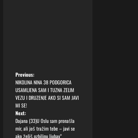
P
Previous:
NIKOLINA NINA 38 PODGORICA
o
USAMLJENA SAM I TUZNA ZELIM
VEZU I DRUZENJE AKO SI SAM JAVI
s
MI SE!
t
Next:
Dajana (33)U Oslu sam pronašla
n
mir, ali još tražim tebe – javi se
ako želiš ozbiljnu ljubav“