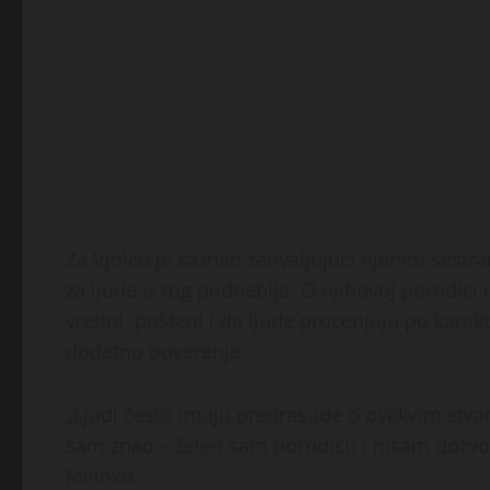
Za Vjolcu je saznao zahvaljujući njenim sestr
za ljude iz tog podneblja. O njihovoj porodici 
vredni, pošteni i da ljude procenjuju po karakt
dodatno poverenje.
„Ljudi često imaju predrasude o ovakvim stvarim
sam znao – želeo sam porodicu i nisam dozvol
Milinko.