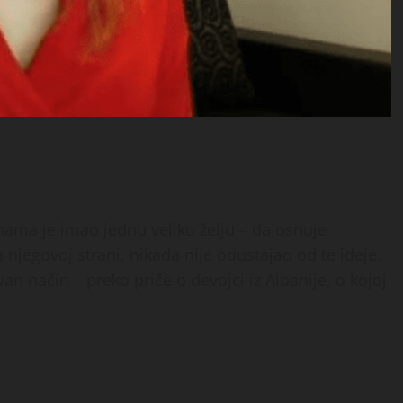
inama je imao jednu veliku želju – da osnuje
 njegovoj strani, nikada nije odustajao od te ideje.
n način – preko priče o devojci iz Albanije, o kojoj