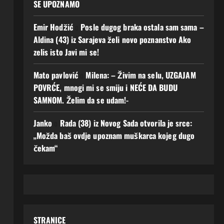
SE UPOZNAMO
Emir Hodžić
o
Posle dugog braka ostala sam sama –
Aldina (43) iz Sarajeva želi novo poznanstvo Ako
zelis isto Javi mi se!
Mato pavlović
o
Milena: – Živim na selu, UZGAJAM
POVRĆE, mnogi mi se smiju i NEĆE DA BUDU
SAMNOM. Želim da se udam!-
Janko
o
Rada (38) iz Novog Sada otvorila je srce:
„Možda baš ovdje upoznam muškarca kojeg dugo
čekam“
STRANICE