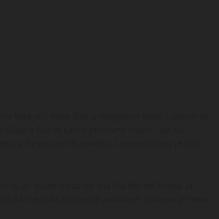
ama koje već dugo žive u njegovom kraju i udane su
iz Skadra čuo je samo pozitivne stvari – da su
eru, a ne po veri ili poreklu. Upravo to mu je ulilo
a, ali svako treba da zna šta želi od života. Ja
io da me tuđa mišljenja zaustave“, iskreno je rekao