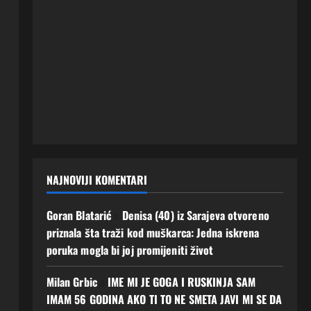
NAJNOVIJI KOMENTARI
Goran Blatarić
o
Denisa (40) iz Sarajeva otvoreno
priznala šta traži kod muškarca: Jedna iskrena
poruka mogla bi joj promijeniti život
Milan Grbic
o
IME MI JE GOGA I RUSKINJA SAM
IMAM 56 GODINA AKO TI TO NE SMETA JAVI MI SE DA