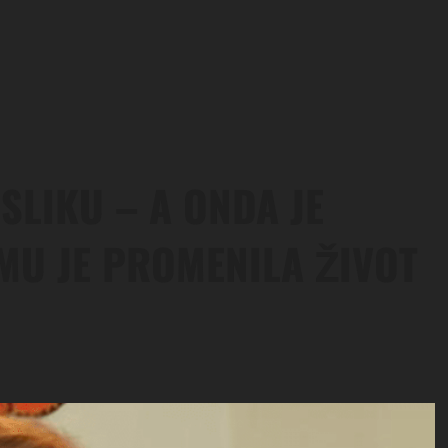
SLIKU – A ONDA JE
MU JE PROMENILA ŽIVOT