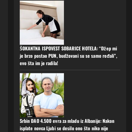
ŠOKANTNA ISPOVEST SOBARICE HOTELA: “Džep mi
je brzo postao PUN, budžovani su se samo ređali”,
evo šta im je radila!
Srbin DAO 4.500 evra za mladu iz Albanije: Nakon
isplate novca Ljubi se desilo ono što niko nije