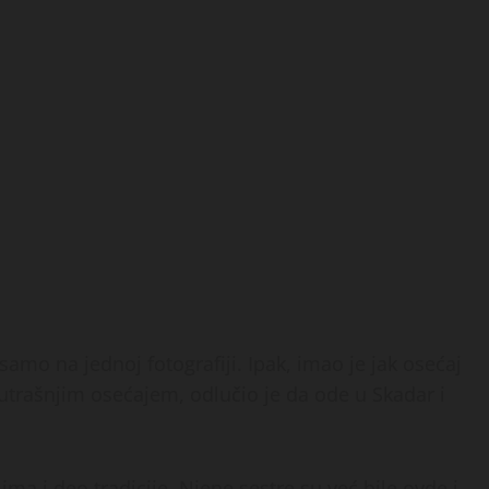
samo na jednoj fotografiji. Ipak, imao je jak osećaj
utrašnjim osećajem, odlučio je da ode u Skadar i
a i deo tradicije. Njene sestre su već bile ovde i