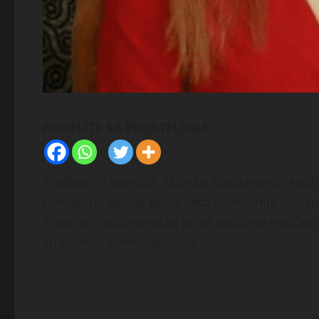
PODELITE SA PRIJATELJIMA
Profesor iz Ivanjice, Milinko Bogdanović, god
porodicu i dobije decu. Iako vreme nije bilo na
Pravu priliku pronašao je na potpuno neočekiva
su govorili samo najbolje.