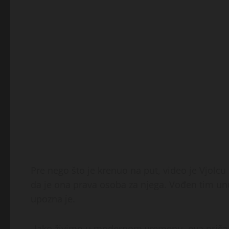
Pre nego što je krenuo na put, video je Vjolcu 
da je ona prava osoba za njega. Vođen tim un
upozna je.
„Iako živimo u modernom vremenu, ova priča im