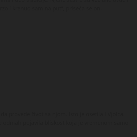
zo i krenuo sam na put“, priseća se on.
da provede život sa njom. Isto je osetila i Vjolca.
 se odmah pojavila bliskost koja je vremenom samo