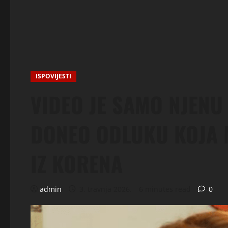
ISPOVIJESTI
VIDEO JE SAMO NJENU 
DONEO ODLUKU KOJA 
IZ KORENA
admin
3. travnja 2026.
6 minutes read
0