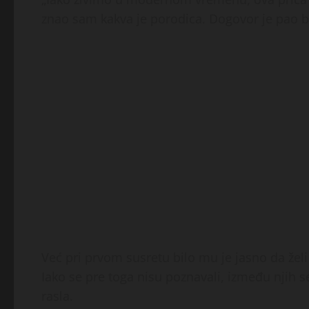
znao sam kakva je porodica. Dogovor je pao br
Već pri prvom susretu bilo mu je jasno da želi 
Iako se pre toga nisu poznavali, između njih
rasla.