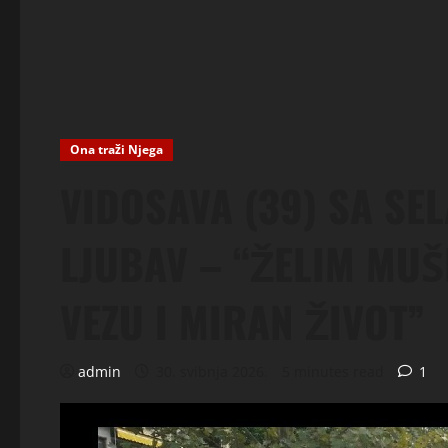
Ona traži Njega
VIDOSAVA (39) SA SE
LJUBAV – “ŽELIM MUŠ
VEZU I MIRAN ŽIVOT”
admin
30. svibnja 2026.
5 minutes read
1