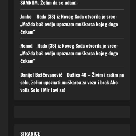
SAMNOM. Želim da se udam!-
Janko
o
Rada (38) iz Novog Sada otvorila je srce:
„Možda baš ovdje upoznam muškarca kojeg dugo
čekam“
Nenad
o
Rada (38) iz Novog Sada otvorila je srce:
„Možda baš ovdje upoznam muškarca kojeg dugo
čekam“
Danijel Baščovanović
o
Dušica 40 – Živim i radim na
selu, želim upoznati muškarca za vezu i brak Ako
volis Selo i Mir Javi se!
STRANICE