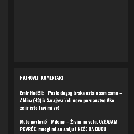
NAJNOVIJI KOMENTARI
Emir Hodžić
o
Posle dugog braka ostala sam sama –
Aldina (43) iz Sarajeva želi novo poznanstvo Ako
zelis isto Javi mi se!
Mato pavlović
o
Milena: – Živim na selu, UZGAJAM
POVRĆE, mnogi mi se smiju i NEĆE DA BUDU