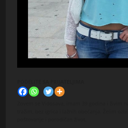
PODELITE SA PRIJATELJIMA
Zovem se Vidosava, imam 39 godina i živim 
tražim, bez igrica i lažnih obećanja. Želim ozbi
poštovanje i porodičan život.