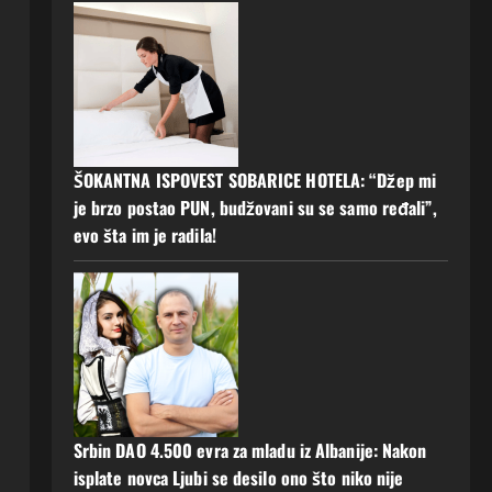
ŠOKANTNA ISPOVEST SOBARICE HOTELA: “Džep mi
je brzo postao PUN, budžovani su se samo ređali”,
evo šta im je radila!
Srbin DAO 4.500 evra za mladu iz Albanije: Nakon
isplate novca Ljubi se desilo ono što niko nije