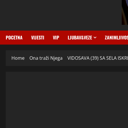
POCETNA
VIJESTI
VIP
LJUBAV&VEZE
ZANIMLJIVO
Home
Ona traži Njega
VIDOSAVA (39) SA SELA ISK