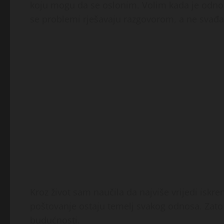
koju mogu da se oslonim. Volim kada je odnos
se problemi rješavaju razgovorom, a ne svađ
Kroz život sam naučila da najviše vrijedi iskre
poštovanje ostaju temelj svakog odnosa. Zato 
budućnosti.