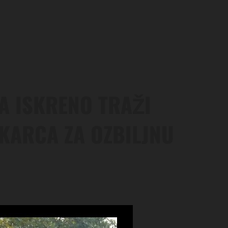
LA ISKRENO TRAŽI
KARCA ZA OZBILJNU