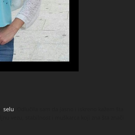
na
selu
. Odlučila sam da jasno i iskreno kažem šta
ljnu vezu, stabilnost i muškarca koji zna šta znači