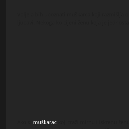
Voljela bih upoznati muškarca koji razmišlja ozb
ljubavi. Nekoga ko cijeni ženu koja je jednosta
Ako si
muškarac
koji traži mirnu i iskrenu žen