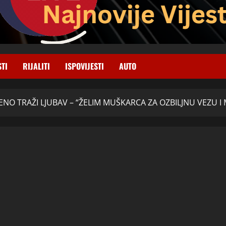
STI
RIJALITI
ISPOVIJESTI
AUTO
RENO TRAŽI LJUBAV – “ŽELIM MUŠKARCA ZA OZBILJNU VEZU I 