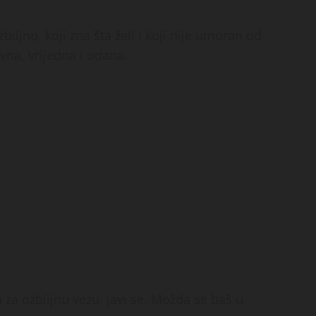
iljno, koji zna šta želi i koji nije umoran od
vna, vrijedna i odana.
u za ozbiljnu vezu, javi se. Možda se baš u