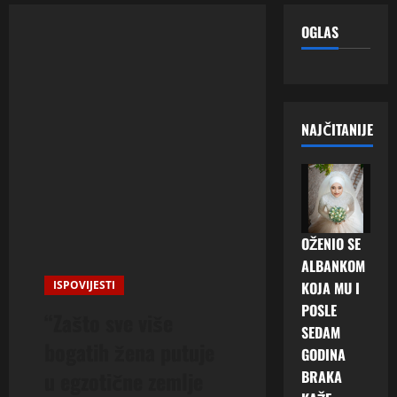
OGLAS
NAJČITANIJE
OŽENIO SE
ALBANKOM
ISPOVIJESTI
KOJA MU I
POSLE
“Zašto sve više
SEDAM
bogatih žena putuje
GODINA
u egzotične zemlje
BRAKA