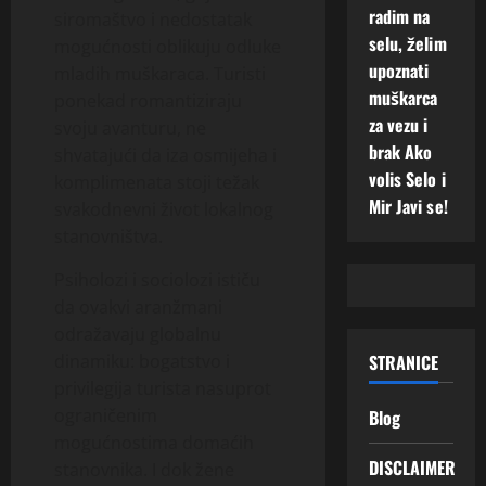
radim na
siromaštvo i nedostatak
selu, želim
mogućnosti oblikuju odluke
upoznati
mladih muškaraca. Turisti
muškarca
ponekad romantiziraju
za vezu i
svoju avanturu, ne
brak Ako
shvatajući da iza osmijeha i
volis Selo i
komplimenata stoji težak
Mir Javi se!
svakodnevni život lokalnog
stanovništva.
Psiholozi i sociolozi ističu
da ovakvi aranžmani
odražavaju globalnu
STRANICE
dinamiku: bogatstvo i
privilegija turista nasuprot
ograničenim
Blog
mogućnostima domaćih
DISCLAIMER
stanovnika. I dok žene