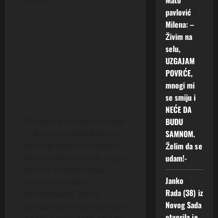
prihod.
pavlović
o
Milena: –
Živim na
selu,
UZGAJAM
POVRĆE,
mnogi mi
se smiju i
NEĆE DA
BUDU
Primjerice, Jamajka ima oko
SAMNOM.
17% stanovništva koje živi
Želim da se
ispod granice siromaštva.
udam!-
Mladi muškarci ovdje mogu
zaraditi dodatni novac
Janko
o
pružajući društvo
Rada (38) iz
turistkinjama, što im
Novog Sada
pomaže da prežive i podrže
otvorila je