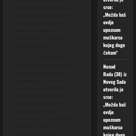
obitelj. Starije žene, koje su
srce:
spremnije platiti više za
„Možda baš
društvo i pažnju, postale su
ovdje
česta meta, a cijene za
upoznam
takve aranžmane često
muškarca
premašuju prosječnu
kojeg dugo
lokalnu dnevnicu.
čekam“
U mnogim slučajevima,
mladi muškarci angažirani
Nenad
o
su formalno kao vodiči,
Rada (38) iz
instruktori ili animatori u
Novog Sada
resortima, ali stvarnost je
otvorila je
da dio njihovih prihoda
srce:
dolazi iz interakcije s
„Možda baš
turistkinjama. Osim
ovdje
finansijske koristi, ovakvi
upoznam
kontakti pomažu im i u
muškarca
stjecanju iskustva,
kojeg dugo