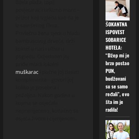
Bijela plaža, topli
povjetarac i tirkizno more –
prizor koji izgleda kao da je
ŠOKANTNA
iz savršenog filma.
ISPOVEST
Privlačna žena sjedi u hladu
SOBARICE
bambusovog drveća, drži
HOTELA:
koktel u ruci i uživa u
“Džep mi je
pogledu. Odjednom joj
brzo postao
priđe mladi lokalni
PUN,
muškarac
i počne joj davati
budžovani
komplimente – govori joj
su se samo
koliko je posebna i
ređali”, evo
poželjna. Nakon godina u
šta im je
kojima se osjećala
radila!
neprimijećeno, konačno se
osjeća živom i cijenjenom.