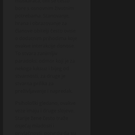
muškaraca, oni se često
bore s osnovnim životnim
potrebama. Stanovanje,
hrana i obrazovanje za
članove obitelji često ovise
o dodatnim prihodima koje
ovakve interakcije donose.
To stvara zanimljiv
paradoks: odmor koji je za
nekoga luksuz i bijeg od
stvarnosti, za druge je
stvarna prilika za
preživljavanje i napredak.
Psihološki gledano, ovakve
veze imaju i druge slojeve.
Starije žene često traže
osjećaj mladosti i
privlačnosti, potvrdu da su