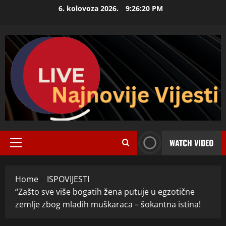
Skip
6. kolovoza 2026.
9:26:21 PM
to
content
WATCH VIDEO
Primary
Menu
Home
ISPOVIJESTI
“Zašto sve više bogatih žena putuje u egzotične
zemlje zbog mladih muškaraca – šokantna istina!