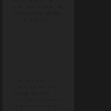
moguće probleme, ali
turisti i dalje traže iskustva
koja kombiniraju egzotiku,
romantiku i luksuz.
Globalna ekonomija i
turistički trendovi jasno
pokazuju da ovakve
situacije postaju sve češće.
Starije žene iz razvijenih