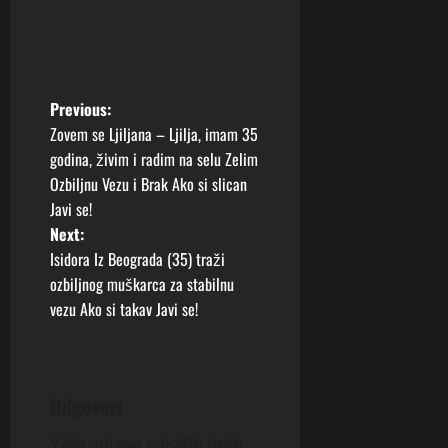
P
Previous:
Zovem se Ljiljana – Ljilja, imam 35
o
godina, živim i radim na selu Zelim
Ozbiljnu Vezu i Brak Ako si slican
s
Javi se!
t
Next:
Isidora Iz Beograda (35) traži
n
ozbiljnog muškarca za stabilnu
vezu Ako si takav Javi se!
a
v
i
Odgovori
Vaša adresa e-pošte neće