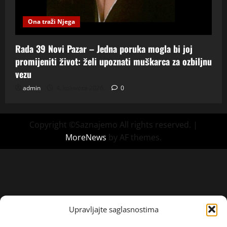
Ona traži Njega
Rada 39 Novi Pazar – Jedna poruka mogla bi joj
promijeniti život: želi upoznati muškarca za ozbiljnu
vezu
admin
4. kolovoza 2026.
0
Copyright ©Saznajemo All rights reserved.
|
MoreNews
by AF themes.
Upravljajte saglasnostima