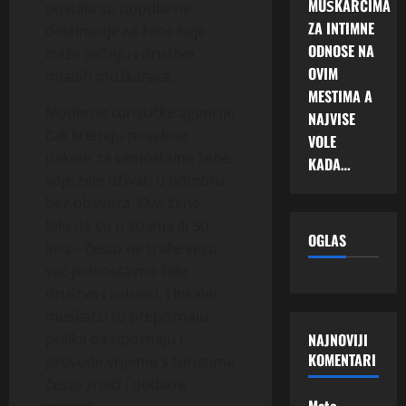
MUŠKARCIMA
postala su popularne
ZA INTIMNE
destinacije za žene koje
ODNOSE NA
traže pažnju i društvo
OVIM
mladih muškaraca.
MESTIMA A
Moderne turističke agencije
NAJVISE
čak kreiraju posebne
VOLE
pakete za samostalne žene
KADA…
koje žele uživati u odmoru
bez obaveza. Ove žene –
bilo da su u 20-ima ili 50-
OGLAS
ima – često ne traže vezu,
već jednostavno žele
društvo i zabavu. I lokalni
muškarci to prepoznaju:
NAJNOVIJI
prilika da upoznaju i
KOMENTARI
provode vrijeme s turistima
često znači i dodatni
Mato