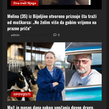
Ona traži Njega
Melina (35) iz Bijeljine otvoreno priznaje šta traži
od muškarca: „Ne želim više da gubim vrijeme na
prazne priče“
admin
5. kolovoza 2026.
0
ISPOVIJESTI
Muž je mesec dana nakon venčanja doveo drugu