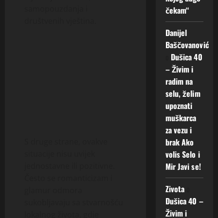
samopouzdanja i
čekam“
društvenih vještina.
Danijel
Baščovanović
o
Dušica 40
– Živim i
radim na
selu, želim
upoznati
muškarca
za vezu i
brak Ako
S druge strane, ovakve
volis Selo i
situacije nisu uvijek
Mir Javi se!
jednostavne ili pozitivne.
Često se romanticizam i
Zivota
o
glamur odmora
Dušica 40 –
sukobljavaju sa stvarnošću
Živim i
lokalnog života, gdje