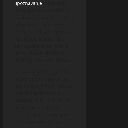
upoznavanje
i stvaranje
kontakta između turista i
lokalnog stanovništva. Neki
od ovih aranžmana se i
formalno reklamiraju kao
“druželjubivi paketi za
samostalne žene”, iako je
njihov glavni cilj zabava i
društvo, a ne veza ili brak.
No, važno je razumjeti da
ovakvi odnosi nisu uvijek
jednostavni. Postoji rizik od
pogrešnog shvaćanja
namjera, kulturnih razlika i
očekivanja s obje strane.
Lokalni mediji i stručnjaci
često upozoravaju na