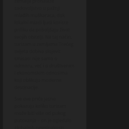
zemalja pronalaze
zadovoljstvo u pažnji
mlađih muškaraca, dok
lokalni mladi ljudi koriste
priliku da poboljšaju život
svojih obitelji. Na taj način,
turizam u zemljama Trećeg
svijeta dobiva slojevit
smisao: nije samo o
odmoru, već i o društvenim
i ekonomskim odnosima
koji oblikuju moderne
destinacije.
Sve ove priče jasno
pokazuju koliko turizam
može biti više od pukog
putovanja – on je ogledalo
globalnih nejednakosti,