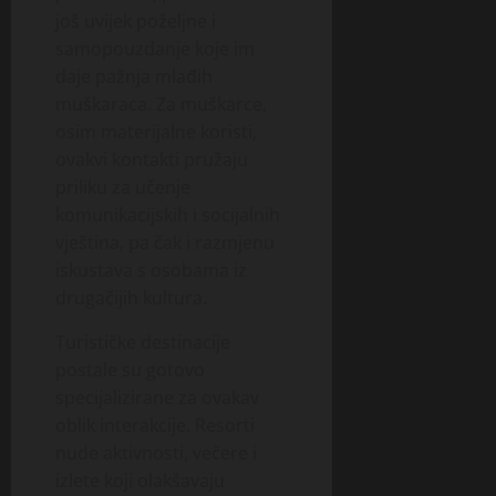
još uvijek poželjne i
samopouzdanje koje im
daje pažnja mlađih
muškaraca. Za muškarce,
osim materijalne koristi,
ovakvi kontakti pružaju
priliku za učenje
komunikacijskih i socijalnih
vještina, pa čak i razmjenu
iskustava s osobama iz
drugačijih kultura.
Turističke destinacije
postale su gotovo
specijalizirane za ovakav
oblik interakcije. Resorti
nude aktivnosti, večere i
izlete koji olakšavaju