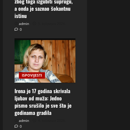
zbog toga izgubiti suprugu,
a onda je saznao šokantnu
istinu
admin
5. kolovoza 2026.
0
ISPOVIJESTI
Irena je 17 godina skrivala
ljubav od muža: Jedno
pismo srušilo je sve što je
godinama gradila
admin
4. kolovoza 2026.
0