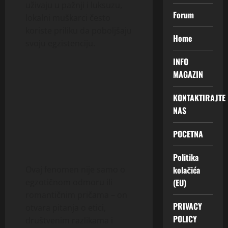
uživaju u pažnji i luksuzu,
Forum
lokalni muškarci često
koriste priliku da poboljšaju
Home
svoju egzistenciju.
INFO
MAGAZIN
KONTAKTIRAJTE
NAS
POCETNA
Politika
kolačića
Ovaj fenomen nije samo o
(EU)
egzotičnom odmoru ili
romantičnim pričama – on
PRIVACY
otvara pitanja o etici,
POLICY
društvenim razlikama i