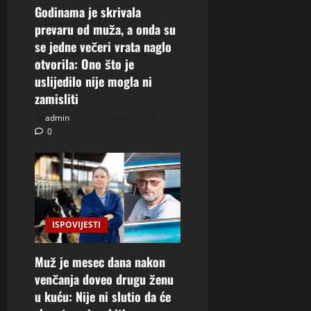
Godinama je skrivala
prevaru od muža, a onda su
se jedne večeri vrata naglo
otvorila: Ono što je
uslijedilo nije mogla ni
zamisliti
admin
5. kolovoza 2026.
0
ISPOVIJESTI
Muž je mesec dana nakon
venčanja doveo drugu ženu
u kuću: Nije ni slutio da će