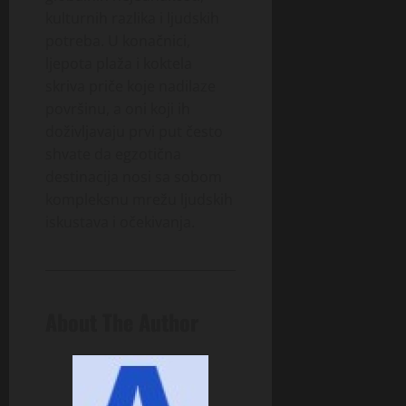
kulturnih razlika i ljudskih
potreba. U konačnici,
ljepota plaža i koktela
skriva priče koje nadilaze
površinu, a oni koji ih
doživljavaju prvi put često
shvate da egzotična
destinacija nosi sa sobom
kompleksnu mrežu ljudskih
iskustava i očekivanja.
About The Author