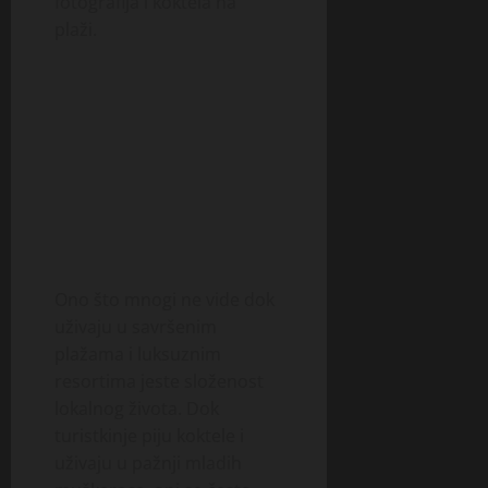
fotografija i koktela na
plaži.
Ono što mnogi ne vide dok
uživaju u savršenim
plažama i luksuznim
resortima jeste složenost
lokalnog života. Dok
turistkinje piju koktele i
uživaju u pažnji mladih