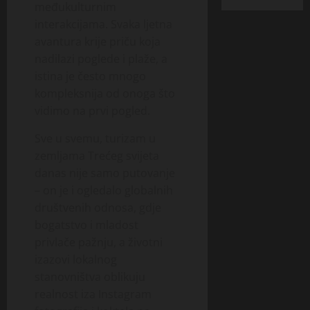
međukulturnim
interakcijama. Svaka ljetna
avantura krije priču koja
nadilazi poglede i plaže, a
istina je često mnogo
kompleksnija od onoga što
vidimo na prvi pogled.
Sve u svemu, turizam u
zemljama Trećeg svijeta
danas nije samo putovanje
– on je i ogledalo globalnih
društvenih odnosa, gdje
bogatstvo i mladost
privlače pažnju, a životni
izazovi lokalnog
stanovništva oblikuju
realnost iza Instagram