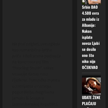
Srbin DAO
4.500 evra
za mladu iz
Albanije:
Nakon
isplate
novca Ljubi
Na prvi pogled, sve izgleda
se desilo
kao romantična ljetna
ono što
priča. I dok scena podsjeća
niko nije
na kontroverzni film
OČEKIVAO
“Heading South”, takve
situacije danas nisu
rijetkost. Turistička mjesta
u zemljama u razvoju,
poput Balija, Negrila na
UDATE ŽENE
Jamajci ili Sosue u
PLAĆAJU
Dominikanskoj Republici,