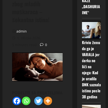
KAŽE
zbog mladih
„DASHURIA
muškaraca –
IME“
šokantna istina!
admin
1. ožujka 2026.
Krivio ženu
5 minutes read
0
da ga je
VARALA jer
ćerka ne
liči na
njega: Kad
je uradila
DNK saznala
istinu posle
PODELITE SA PRIJATELJIMA
38 godina