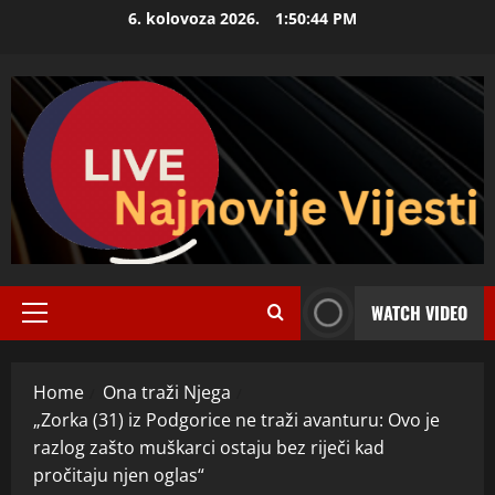
Skip
6. kolovoza 2026.
1:50:45 PM
to
content
WATCH VIDEO
Primary
Menu
Home
Ona traži Njega
„Zorka (31) iz Podgorice ne traži avanturu: Ovo je
razlog zašto muškarci ostaju bez riječi kad
pročitaju njen oglas“