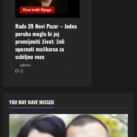
Ona traži Njega
Rada 39 Novi Pazar – Jedna
poruka mogla bi joj
promijeniti život: želi
upoznati muškarca za
ozbiljnu vezu
admin
4. kolovoza 2026.
0
YOU MAY HAVE MISSED