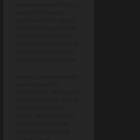
dokazivanje pred drugima.
Više joj znači osjećaj
sigurnosti, iskren zagrljaj i
partner na kojeg može da
se osloni. Smatra da su
najljepši trenuci oni koji se
dešavaju daleko od tuđih
pogleda, u miru i bliskosti.
Svjesna je da upoznavanje
putem oglasa nosi
određeni rizik, ali vjeruje da
se hrabrost isplati. Bolje je
pokušati nego ostati u
mjestu. Ne očekuje da se
sve desi preko noći, ali
očekuje iskren početak.
Spremna je na