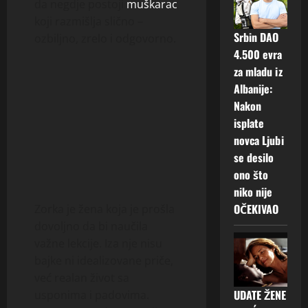
da negdje postoji
muškarac
koji razmišlja slično –
Srbin DAO
ozbiljno, zrelo i odgovorno.
4.500 evra
za mladu iz
Albanije:
Nakon
isplate
novca Ljubi
se desilo
ono što
niko nije
OČEKIVAO
Zorka je žena koja je prošla
dovoljno da bi naučila
važne lekcije. Iza nje nisu
bajke ni idealizovane priče,
već realan život sa
UDATE ŽENE
usponima i padovima.