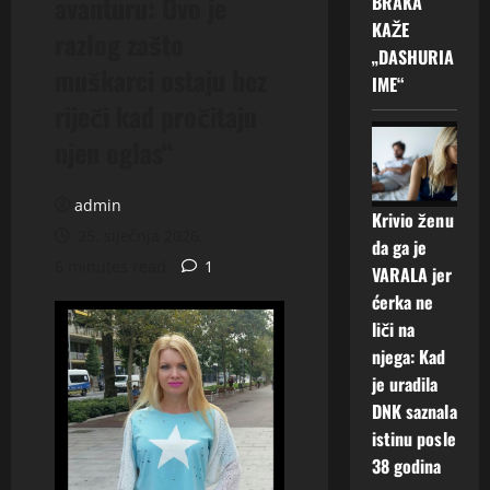
avanturu: Ovo je
BRAKA
KAŽE
razlog zašto
„DASHURIA
muškarci ostaju bez
IME“
riječi kad pročitaju
njen oglas“
admin
Krivio ženu
25. siječnja 2026.
da ga je
6 minutes read
1
VARALA jer
ćerka ne
liči na
njega: Kad
je uradila
DNK saznala
istinu posle
38 godina