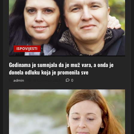
ISPOVIJESTI
Godinama je sumnjala da je muž vara, a onda je
donela odluku koja je promenila sve
admin
6. kolovoza 2026.
0