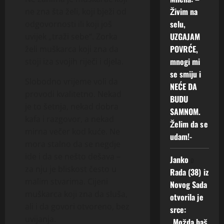
Živim na
ne zna šta želi, koji bježi od
selu,
odgovornosti ili koji još
UZGAJAM
uvijek „traži sebe“. Zorka
POVRĆE,
želi muškarca koji zna da
mnogi mi
stoji iza svojih riječi i djela.
se smiju i
Slobodno vrijeme voli da
NEĆE DA
provodi kvalitetno. Nekad
BUDU
je to šetnja, nekad dobra
SAMNOM.
kafa i razgovor, a nekad
Želim da se
mirna večer kod kuće. Ne
udam!-
mora stalno da se negdje
ide i da se nešto dešava –
Janko
o
za nju je bliskost često u
Rada (38) iz
malim stvarima. Cijeni
Novog Sada
muškarca koji zna da sluša,
otvorila je
ali i da govori otvoreno, bez
srce:
uvijanja.
„Možda baš