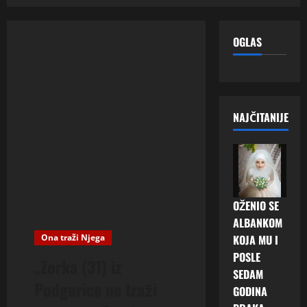
OGLAS
NAJČITANIJE
OŽENIO SE
ALBANKOM
Ona traži Njega
KOJA MU I
POSLE
„Zorka (31) iz
SEDAM
Podgorice ne traži
GODINA