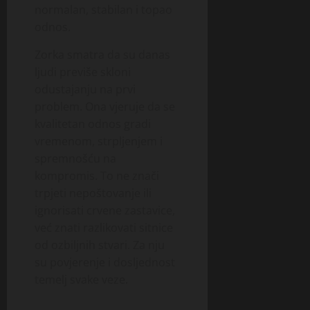
normalan, stabilan i topao
odnos.
Zorka smatra da su danas
ljudi previše skloni
odustajanju na prvi
problem. Ona vjeruje da se
kvalitetan odnos gradi
vremenom, strpljenjem i
spremnošću na
kompromis. To ne znači
trpjeti nepoštovanje ili
ignorisati crvene zastavice,
već znati razlikovati sitnice
od ozbiljnih stvari. Za nju
su povjerenje i dosljednost
temelj svake veze.