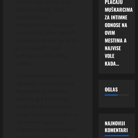
PLAĆAJU
Upravo zato danas stoji
MUŠKARCIMA
čvrsto na zemlji. Radi,
ZA INTIMNE
samostalna je,
ODNOSE NA
organizovana i navikla da
OVIM
se osloni na sebe. Ne traži
MESTIMA A
sponzora niti nekoga ko će
NAJVISE
je „spasavati“. Traži
VOLE
partnera, a to je velika
KADA…
razlika.
U svakodnevnom životu
cijeni red, stabilnost i mir.
OGLAS
Ne privlače je konflikti,
drama i igre bez smisla.
Zorka vjeruje da je prava
snaga u jednostavnosti – u
iskrenom razgovoru,
NAJNOVIJI
KOMENTARI
dogovoru i međusobnom
poštovanju. Smatra da