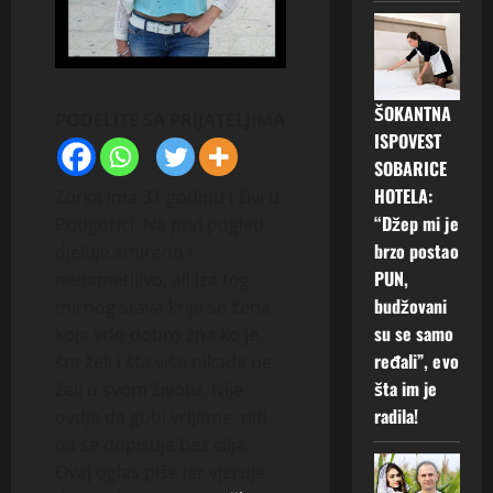
ŠOKANTNA
PODELITE SA PRIJATELJIMA
ISPOVEST
SOBARICE
HOTELA:
Zorka ima 31 godinu i živi u
“Džep mi je
Podgorici. Na prvi pogled
brzo postao
djeluje smireno i
PUN,
nenametljivo, ali iza tog
budžovani
mirnog stava krije se žena
su se samo
koja vrlo dobro zna ko je,
ređali”, evo
šta želi i šta više nikada ne
šta im je
želi u svom životu. Nije
radila!
ovdje da gubi vrijeme, niti
da se dopisuje bez cilja.
Ovaj oglas piše jer vjeruje