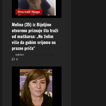
Ona traži Njega
Melina (35) iz Bijeljine
otvoreno priznaje šta traži
od muškarca: „Ne želim
više da gubim vrijeme na
prazne priče“
admin
5. kolovoza 2026.
0