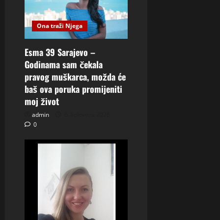
Ona traži Njega
Esma 39 Sarajevo –
Godinama sam čekala
pravog muškarca, možda će
baš ova poruka promijeniti
moj život
admin
6. kolovoza 2026.
0