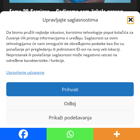
Esma 39 Sarajevo – Godinama sam čekala pravog
muškarca, možda će baš ova poruka promijeniti moj
Upravljajte saglasnostima
život
Da bismo pružili najbolje iskustvo, koristimo tehnologije poput kolačića za
admin
6. kolovoza 2026.
0
čuvanje i/ili pristup informacijama o uređaju. Saglasnost sa ovim
tehnologijama će nam omogućiti da obrađujemo podatke kao što su
ponašanje pri pregledanju ili jedinstveni ID-ovi na ovoj veb lokaciji.
Nepristanak ili povlačenje saglasnosti može negativno uticati na
određene karakteristike i funkcije.
Upravljanje uslugama
Prihvati
Odbij
ISPOVIJESTI
Prikaži podešavanja
Godinama je skrivala prevaru od muža, a onda su se
jedne večeri vrata naglo otvorila: Ono što je
Politika kolačića