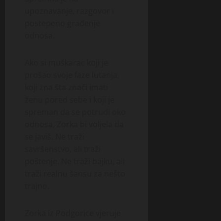
upoznavanje, razgovor i
postepeno građenje
odnosa.
Ako si muškarac koji je
prošao svoje faze lutanja,
koji zna šta znači imati
ženu pored sebe i koji je
spreman da se potrudi oko
odnosa, Zorka bi voljela da
se javiš. Ne traži
savršenstvo, ali traži
poštenje. Ne traži bajku, ali
traži realnu šansu za nešto
trajno.
Zorka iz Podgorice vjeruje