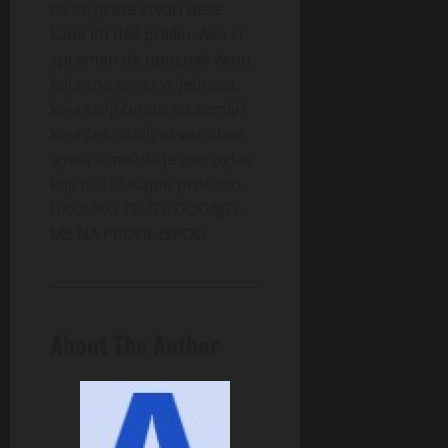
da se prave stvari dese
kada im daš priliku. Ako si
spreman da upoznaš ženu
koja zna svoju vrijednost,
koja stoji čvrsto na zemlji i
koja želi ozbiljnu vezu bez
igrica – možda je ovo oglas
koji nisi slučajno pročitao.
UKOLIKO ZELITE DODAJTE
ME NA PROFIL ISPOD
About The Author