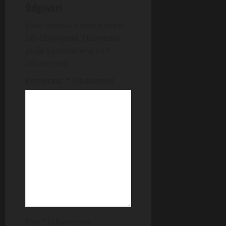
Odgovori
Vaša adresa e-pošte neće
biti objavljena.
Obavezna
polja su označena sa
*
(obavezno)
Komentar
* (obavezno)
Ime
* (obavezno)