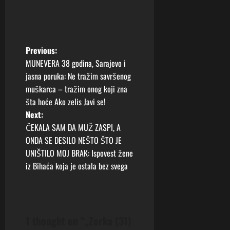
P
Previous:
MUNEVERA 38 godina, Sarajevo i
o
jasna poruka: Ne tražim savršenog
muškarca – tražim onog koji zna
s
šta hoće Ako zelis Javi se!
t
Next:
ČEKALA SAM DA MUŽ ZASPI, A
n
ONDA SE DESILO NEŠTO ŠTO JE
UNIŠTILO MOJ BRAK: Ispovest žene
a
iz Bihaća koja je ostala bez svega
v
i
1 thought on “
„Zorka (31)
g