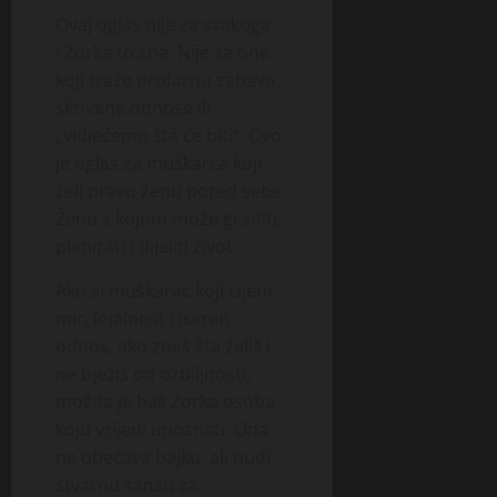
Ovaj oglas nije za svakoga –
i Zorka to zna. Nije za one
koji traže prolaznu zabavu,
skrivene odnose ili
„vidjećemo šta će biti“. Ovo
je oglas za muškarca koji
želi pravu ženu pored sebe.
Ženu s kojom može graditi,
planirati i dijeliti život.
Ako si muškarac koji cijeni
mir, lojalnost i iskren
odnos, ako znaš šta želiš i
ne bježiš od ozbiljnosti,
možda je baš Zorka osoba
koju vrijedi upoznati. Ona
ne obećava bajku, ali nudi
stvarnu šansu za