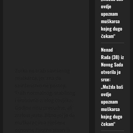
ovdje
upoznam
muškarca
kojeg dugo
čekam“
Nenad
o
Rada (38) iz
Novog Sada
Zorka ne traži savršenog
otvorila je
muškarca, jer zna da
srce:
savršenstvo ne postoji.
„Možda baš
Traži normalnog, stabilnog
ovdje
i emotivno zrelog čovjeka.
upoznam
Godine nisu presudne, ali
muškarca
zrelost jeste. Bitno joj je da
kojeg dugo
muškarac ima riješene
čekam“
osnovne životne stvari ili