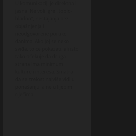
U komunikaciji je direktna i
jasna. Ne voli igre „toplo-
hladno“, nestajanja bez
objašnjenja i
neodgovorene poruke
danima. Ako joj se neko
sviđa, to će pokazati, ali isto
tako očekuje da druga
strana ima minimum
kulture i interesa. Smatra
da se zrelost najviše vidi u
ponašanju, a ne u lijepim
riječima.