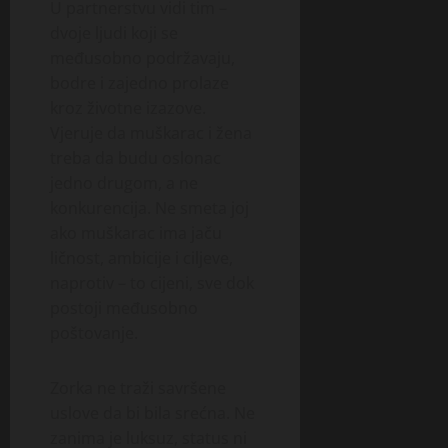
U partnerstvu vidi tim –
dvoje ljudi koji se
međusobno podržavaju,
bodre i zajedno prolaze
kroz životne izazove.
Vjeruje da muškarac i žena
treba da budu oslonac
jedno drugom, a ne
konkurencija. Ne smeta joj
ako muškarac ima jaču
ličnost, ambicije i ciljeve,
naprotiv – to cijeni, sve dok
postoji međusobno
poštovanje.
Zorka ne traži savršene
uslove da bi bila srećna. Ne
zanima je luksuz, status ni