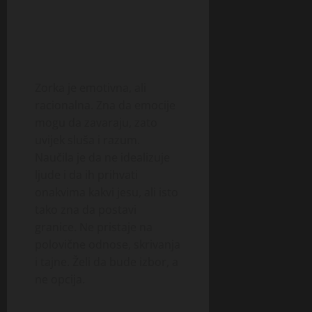
Zorka je emotivna, ali
racionalna. Zna da emocije
mogu da zavaraju, zato
uvijek sluša i razum.
Naučila je da ne idealizuje
ljude i da ih prihvati
onakvima kakvi jesu, ali isto
tako zna da postavi
granice. Ne pristaje na
polovične odnose, skrivanja
i tajne. Želi da bude izbor, a
ne opcija.