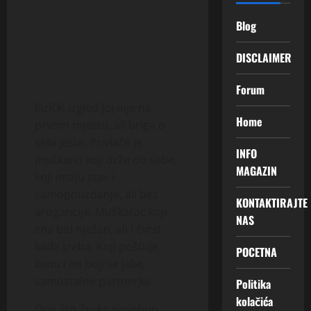
Blog
DISCLAIMER
Forum
Fizički izgled joj nije na
Home
prvom mjestu, ali briga o
sebi jeste. Privlače je
INFO
muškarci koji drže do sebe,
MAGAZIN
koji imaju stav i
samopouzdanje, ali bez
KONTAKTIRAJTE
arogancije. Muškarac koji
NAS
zna biti nježan, ali i čvrst
kada treba. Koji poštuje
POCETNA
ženu i ne boji se jake,
samostalne partnerke.
Politika
kolačića
Ono što Zorka posebno