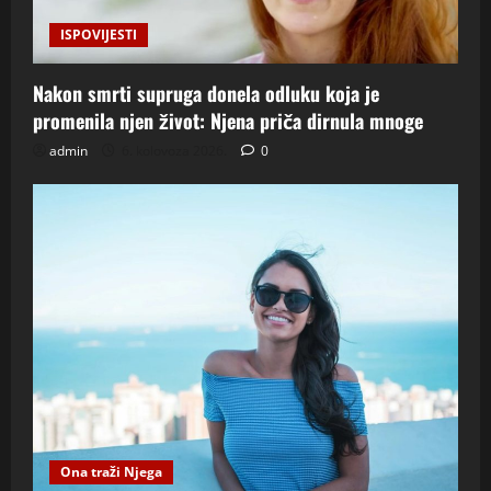
ISPOVIJESTI
Nakon smrti supruga donela odluku koja je
promenila njen život: Njena priča dirnula mnoge
admin
6. kolovoza 2026.
0
Ona traži Njega