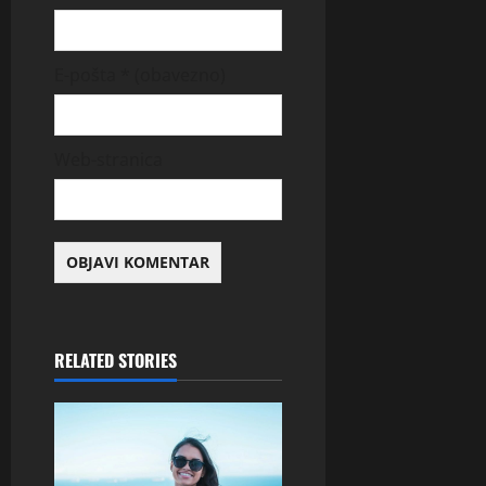
E-pošta
* (obavezno)
Web-stranica
RELATED STORIES