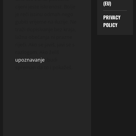
(EU)
cijeni jeste iskrenost. Bolje
je reći istinu odmah nego
PRIVACY
gubiti vrijeme na iluzije. Ne
POLICY
traži dopisivanje bez kraja,
lažna obećanja ni prazne
riječi. Ako se javiš, javi se s
razlogom. Ako želiš
upoznavanje
, budi
spreman da to i pokažeš.