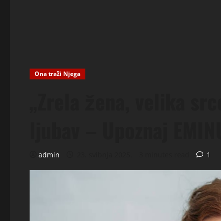
Ona traži Njega
„Zrela žena, velika sr
ljubav – Upoznaj EMINU
admin
23. svibnja 2025.
3 minutes read
1