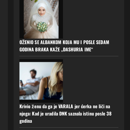
OŽENIO SE ALBANKOM KOJA MU I POSLE SEDAM
GODINA BRAKA KAŽE „DASHURIA IME“
Krivio ženu da ga je VARALA jer ćerka ne liči na
njega: Kad je uradila DNK saznala istinu posle 38
godina