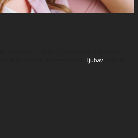
mam 39 godina i živim u prelepom gradu Zenici.
nome što tražim – iskrenu i pravu
ljubav
, koja će