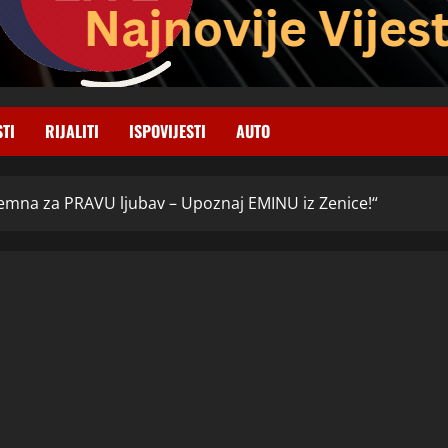
STI
RIJALITI
ISPOVIJESTI
AUTO
premna za PRAVU ljubav – Upoznaj EMINU iz Zenice!“