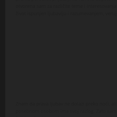
otvorena sam za različite teme i interesovanja
život ispunjen ljubavlju i razumevanjem, veru
Znam da prava ljubav ne dolazi preko noći, ali
posebnom osobom ima svoj razlog. Zato sam