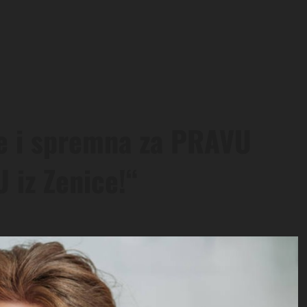
ce i spremna za PRAVU
 iz Zenice!“