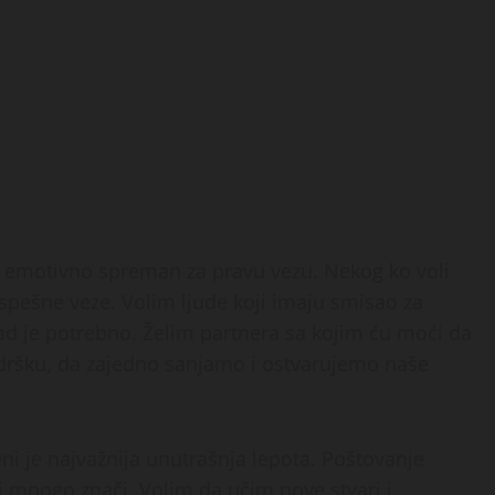
o i emotivno spreman za pravu vezu. Nekog ko voli
 uspešne veze. Volim ljude koji imaju smisao za
kad je potrebno. Želim partnera sa kojim ću moći da
odršku, da zajedno sanjamo i ostvarujemo naše
i je najvažnija unutrašnja lepota. Poštovanje
mi mnogo znači. Volim da učim nove stvari i