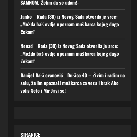
SAMNOM. Želim da se udam!-
Janko
o
Rada (38) iz Novog Sada otvorila je srce:
„Možda baš ovdje upoznam muškarca kojeg dugo
čekam“
Nenad
o
Rada (38) iz Novog Sada otvorila je srce:
„Možda baš ovdje upoznam muškarca kojeg dugo
čekam“
Danijel Baščovanović
o
Dušica 40 – Živim i radim na
selu, želim upoznati muškarca za vezu i brak Ako
volis Selo i Mir Javi se!
STRANICE