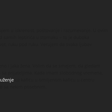
rujem u iskrenost, poštovanje i razumevanje. U ovim
d samih leptirića u stomaku – to je duboka
ivot, ruku pod ruku. Verujem da svaka ljubav
meno i jaka žena. Volim da se smejem, da gledam
a sa prijateljima. Kada imam slobodnog vremena,
ruženje
uz kaficu u omiljenom kafiću u centru
imo sa nekim posebnim.