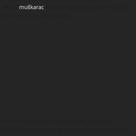
. Ako si
muškarac
koji voli iskrenost, stabilnost i želi
jem da ćemo se lepo slagati.
 verujem u sudbinu i u to da svaki susret sa
 odlučila da putem ovog oglasa upoznam nekog ko