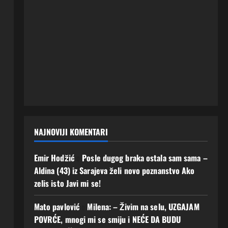
NAJNOVIJI KOMENTARI
Emir Hodžić
o
Posle dugog braka ostala sam sama –
Aldina (43) iz Sarajeva želi novo poznanstvo Ako
zelis isto Javi mi se!
Mato pavlović
o
Milena: – Živim na selu, UZGAJAM
POVRĆE, mnogi mi se smiju i NEĆE DA BUDU