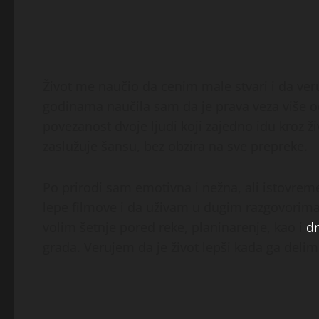
Život me naučio da cenim male stvari i da ve
godinama naučila sam da je prava veza više o
povezanost dvoje ljudi koji zajedno idu kroz ž
zaslužuje šansu, bez obzira na sve prepreke.
Po prirodi sam emotivna i nežna, ali istovre
lepe filmove i da uživam u dugim razgovorim
volim šetnje pored reke, planinarenje, kao i
d
grada. Verujem da je život lepši kada ga del