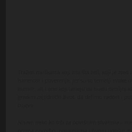
Tražim muškarca koji zna šta želi, koji je zre
iskrenost i poverenje, jer su to temelji svake
humor, ali i one koji umeju da budu ozbiljni 
gradim zajednički život, da delimo radost i p
ciljeve.
Nisam neko ko trči za površnim stvarima – men
prema porodici, prijateljima i životu uopšte 