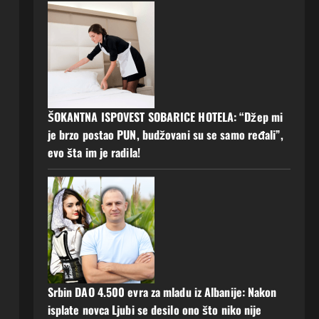
ŠOKANTNA ISPOVEST SOBARICE HOTELA: “Džep mi
je brzo postao PUN, budžovani su se samo ređali”,
evo šta im je radila!
Srbin DAO 4.500 evra za mladu iz Albanije: Nakon
isplate novca Ljubi se desilo ono što niko nije