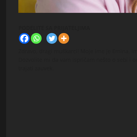
PODELITE SA PRIJATELJIMA
Zdravo, dragi muškarci! Moje ime je Emina, i
Dozvolite mi da vam ispričam nešto o sebi i o
trajati zauvek.