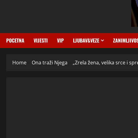
POCETNA
VIJESTI
VIP
LJUBAV&VEZE
ZANIMLJIVO
Home
Ona traži Njega
„Zrela žena, velika srce i s