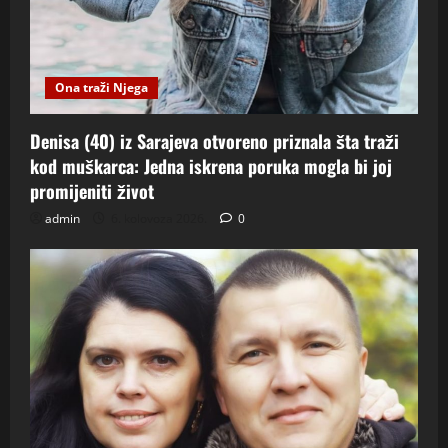
Ona traži Njega
Denisa (40) iz Sarajeva otvoreno priznala šta traži
kod muškarca: Jedna iskrena poruka mogla bi joj
promijeniti život
admin
6. kolovoza 2026.
0