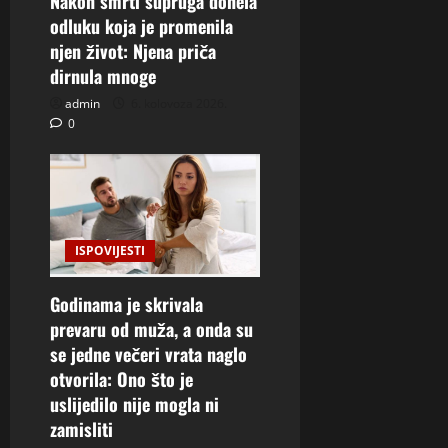
Nakon smrti supruga donela
odluku koja je promenila
njen život: Njena priča
dirnula mnoge
admin
6. kolovoza 2026.
0
ISPOVIJESTI
Godinama je skrivala
prevaru od muža, a onda su
se jedne večeri vrata naglo
otvorila: Ono što je
uslijedilo nije mogla ni
zamisliti