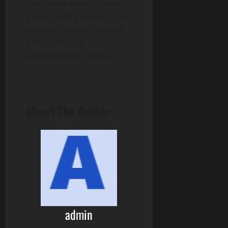
Nikada nije kasno za sreću,
a moja priča je dokaz da se
ponekad najlepše životne
priče rađaju na
najneočekivaniji način.
About The Author
admin