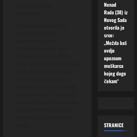
Nenad
o
postoji posebna
Rada (38) iz
povezanost.
Novog Sada
Posle nekoliko nedelja
otvorila je
odlučili smo da se
srce:
upoznamo uživo.
„Možda baš
Priznajem da sam bila
ovdje
pomalo nervozna. Posle
upoznam
toliko vremena provedenog
muškarca
sama, bojala sam se da se
kojeg dugo
ponovo ne razočaram.
čekam“
Međutim, čim smo se sreli,
osetila sam mir i sigurnost.
Imala sam osećaj kao da se
poznajemo mnogo duže
nego što je to zaista bio
STRANICE
slučaj.