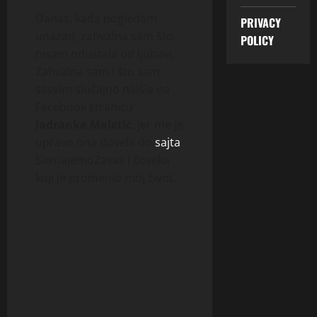
Danas, kada pogledam
PRIVACY
unazad, zahvalna sam što
POLICY
nisam odustala od ljubavi.
Zahvalna sam i što sam
sasvim slučajno naišla na
Facebook stranicu
Jadranka Maletić
, jer me je
upravo ona dovela do
sajta
SaznajemoZavas i čoveka
koji je promenio moj život.