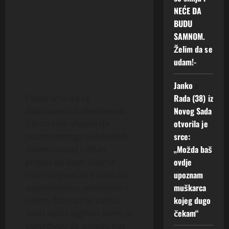
NEĆE DA
BUDU
SAMNOM.
Želim da se
udam!-
Janko
o
Rada (38) iz
Počeli smo da se
Novog Sada
dopisujemo svakodnevno.
otvorila je
Ubrzo smo shvatili da
srce:
imamo mnogo zajedničkih
„Možda baš
interesovanja i sličan
ovdje
pogled na život. Satima
upoznam
smo razgovarali o porodici,
muškarca
uspomenama, planovima i
kojeg dugo
svemu što nam je važno.
čekam“
Svaki novi razgovor samo je
potvrđivao da između nas