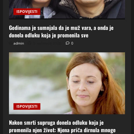
ISPOVIJESTI
Godinama je sumnjala da je muž vara, a onda je
donela odluku koja je promenila sve
admin
6. kolovoza 2026.
0
ISPOVIJESTI
Nakon smrti supruga donela odluku koja je
promenila njen život: Njena priča dirnula mnoge