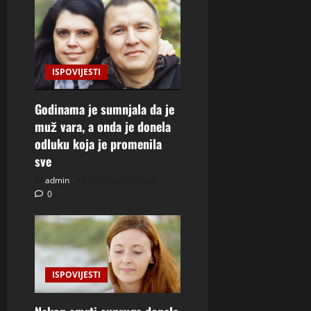
ISPOVIJESTI
Godinama je sumnjala da je
muž vara, a onda je donela
odluku koja je promenila
sve
admin
6. kolovoza 2026.
0
ISPOVIJESTI