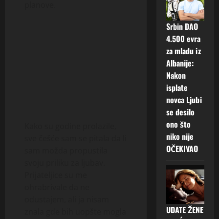
planove.
Srbin DAO
4.500 evra
za mladu iz
Albanije:
Nakon
isplate
novca Ljubi
se desilo
ono što
Kako su godine prolazile,
niko nije
sve češće sam se pitala da li
OČEKIVAO
sam možda propustila
svoju priliku za ljubav.
Prijateljice su me
ohrabrivale da ne
odustajem, ali ja nisam
UDATE ŽENE
znala gde bih uopšte mogla