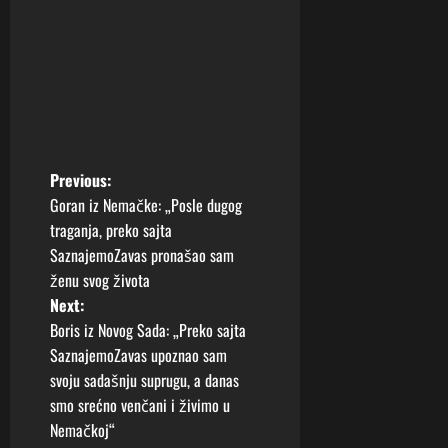
P
Previous:
Goran iz Nemačke: „Posle dugog
o
traganja, preko sajta
SaznajemoZavas pronašao sam
s
ženu svog života
t
Next:
Boris iz Novog Sada: „Preko sajta
n
SaznajemoZavas upoznao sam
svoju sadašnju suprugu, a danas
a
smo srećno venčani i živimo u
v
Nemačkoj“