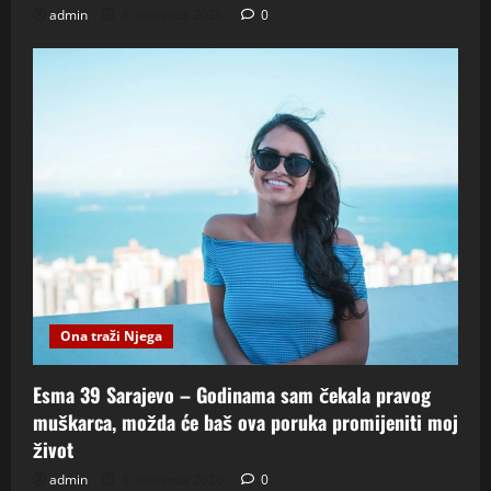
admin
6. kolovoza 2026.
0
Ona traži Njega
Esma 39 Sarajevo – Godinama sam čekala pravog
muškarca, možda će baš ova poruka promijeniti moj
život
admin
6. kolovoza 2026.
0