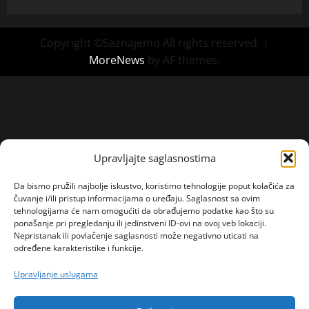
Copyright ©Saznajemo All rights reserved.
|
MoreNews
by AF themes.
Upravljajte saglasnostima
Da bismo pružili najbolje iskustvo, koristimo tehnologije poput kolačića za
čuvanje i/ili pristup informacijama o uređaju. Saglasnost sa ovim
tehnologijama će nam omogućiti da obrađujemo podatke kao što su
ponašanje pri pregledanju ili jedinstveni ID-ovi na ovoj veb lokaciji.
Nepristanak ili povlačenje saglasnosti može negativno uticati na
određene karakteristike i funkcije.
Upravljanje uslugama