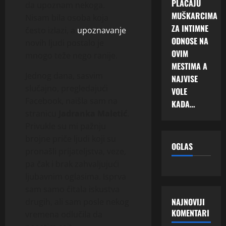
PLAĆAJU
da upoznam nekoga.
MUŠKARCIMA
Nisam bila osoba koja
ZA INTIMNE
često izlazi, a
upoznavanje
ODNOSE NA
novih ljudi postalo je
OVIM
mnogo teže nego ranije.
MESTIMA A
Jednog dana, sasvim
NAJVISE
slučajno, pregledajući
VOLE
Facebook, naišla sam na
KADA…
stranicu
Jadranka Maletić
.
Privukle su mi pažnju
brojne priče ljudi koji su
OGLAS
pronašli prijateljstva, veze,
pa čak i brak zahvaljujući
ljubavnim oglasima. Isprva
sam samo čitala iskustva
NAJNOVIJI
drugih, ali sam posle nekog
KOMENTARI
vremena odlučila da