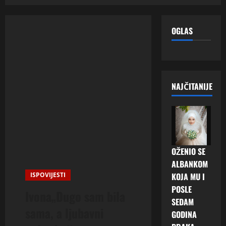
OGLAS
NAJČITANIJE
OŽENIO SE
ALBANKOM
ISPOVIJESTI
KOJA MU I
POSLE
Ivona„Dugo sam bila
SEDAM
sama, a ljubavni
GODINA