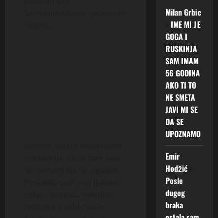
posetim sajt
Milan Grbic
SaznajemoZavas i pokušam
o
IME MI JE
i sama.
GOGA I
RUSKINJA
SAM IMAM
56 GODINA
AKO TI TO
NE SMETA
JAVI MI SE
DA SE
UPOZNAMO
Iskreno, nisam imala velika
Emir
očekivanja. Rekla sam sebi
Hodžić
o
da nemam šta da izgubim.
Posle
Postavila sam svoj ljubavni
dugog
oglas i napisala nekoliko
braka
rečenica o sebi. Nisam
ostala sam