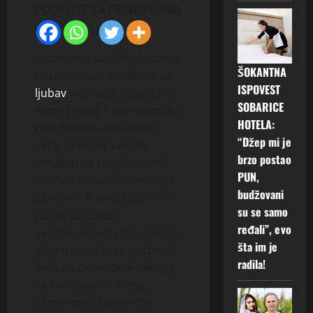
PODELITE SA PRIJATELJIMA
Godinama sam živela sama
ŠOKANTNA
i iskreno sam mislila da se
ISPOVEST
ljubav
više neće dogoditi u
SOBARICE
mom životu. Posle nekoliko
HOTELA:
razočaranja i neuspelih
“Džep mi je
veza, prestala sam da
brzo postao
verujem da negde postoji
PUN,
osoba koja je stvorena baš
budžovani
za mene. Posvetila sam se
su se samo
poslu, porodici i
ređali”, evo
svakodnevnim obavezama,
šta im je
ali je u meni uvek postojala
radila!
želja da pronađem nekoga
sa kim ću deliti sreću,
razgovore i zajedničke