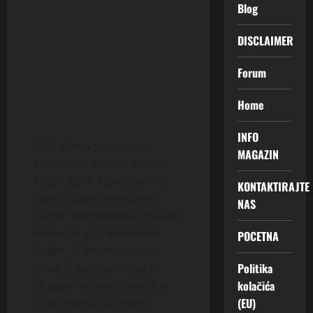
Blog
DISCLAIMER
Forum
Home
INFO
Naš odnos se razvijao
MAGAZIN
polako i prirodno. Nismo
nigde žurili. Uživali smo u
KONTAKTIRAJTE
zajedničkim trenucima,
NAS
dugim razgovorima i malim
stvarima koje život čine
POCETNA
lepim. Vremenom smo
Politika
shvatili da smo jedno u
kolačića
drugom pronašli ono što
(EU)
smo godinama tražili.