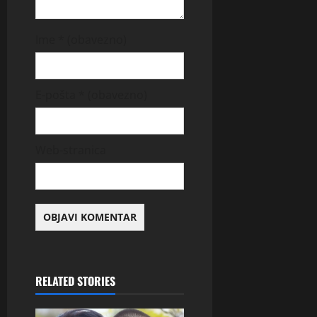
Ime
* (obavezno)
E-pošta
* (obavezno)
Web-stranica
RELATED STORIES