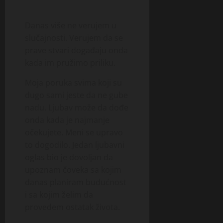
Danas više ne verujem u
slučajnosti. Verujem da se
prave stvari događaju onda
kada im pružimo priliku.
Moja poruka svima koji su
dugo sami jeste da ne gube
nadu. Ljubav može da dođe
onda kada je najmanje
očekujete. Meni se upravo
to dogodilo. Jedan ljubavni
oglas bio je dovoljan da
upoznam čoveka sa kojim
danas planiram budućnost
i sa kojim želim da
provedem ostatak života.