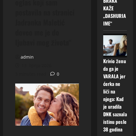
oglas koji sam
BRAKA
KAŽE
postavila na stranici
„DASHURIA
Jadranka Maletić
IME“
doveo me je do
ljubavi mog života“
admin
Krivio ženu
13. lipnja 2026.
da ga je
3 minutes read
0
VARALA jer
ćerka ne
liči na
njega: Kad
je uradila
DNK saznala
istinu posle
38 godina