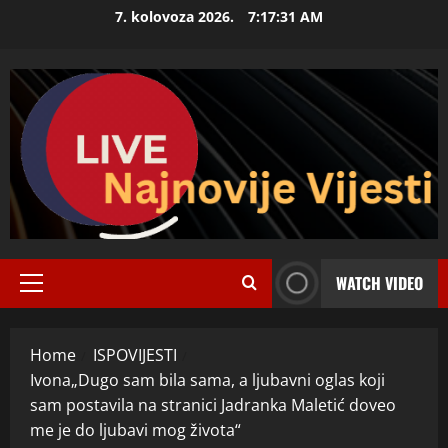
Skip
7. kolovoza 2026.
7:17:32 AM
to
content
WATCH VIDEO
Primary
Menu
Home
ISPOVIJESTI
Ivona„Dugo sam bila sama, a ljubavni oglas koji
sam postavila na stranici Jadranka Maletić doveo
me je do ljubavi mog života“