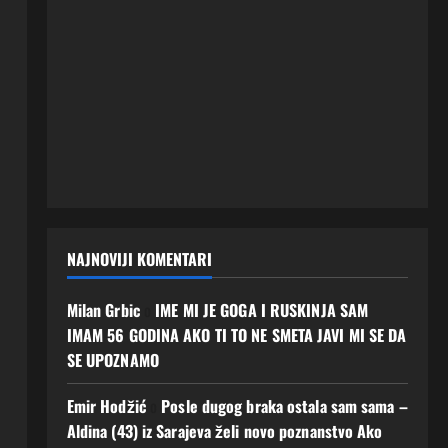
NAJNOVIJI KOMENTARI
Milan Grbic
o
IME MI JE GOGA I RUSKINJA SAM
IMAM 56 GODINA AKO TI TO NE SMETA JAVI MI SE DA
SE UPOZNAMO
Emir Hodžić
o
Posle dugog braka ostala sam sama –
Aldina (43) iz Sarajeva želi novo poznanstvo Ako