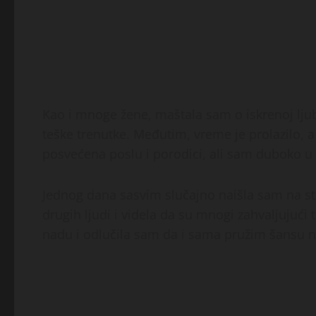
Kao i mnoge žene, maštala sam o iskrenoj ljuba
teške trenutke. Međutim, vreme je prolazilo, a
posvećena poslu i porodici, ali sam duboko u
Jednog dana sasvim slučajno naišla sam na s
drugih ljudi i videla da su mnogi zahvaljujući t
nadu i odlučila sam da i sama pružim šansu 