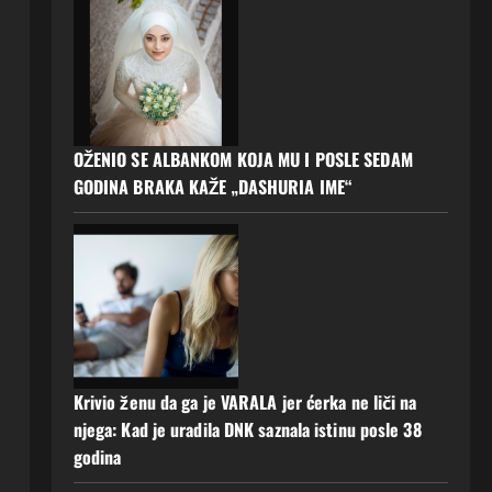
OŽENIO SE ALBANKOM KOJA MU I POSLE SEDAM
GODINA BRAKA KAŽE „DASHURIA IME“
Krivio ženu da ga je VARALA jer ćerka ne liči na
njega: Kad je uradila DNK saznala istinu posle 38
godina