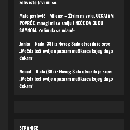
zelis isto Javi mi se!
Mato pavlović
o
Milena: – Živim na selu, UZGAJAM
POVRĆE, mnogi mi se smiju i NEĆE DA BUDU
SAMNOM. Želim da se udam!-
Janko
o
Rada (38) iz Novog Sada otvorila je srce:
„Možda baš ovdje upoznam muškarca kojeg dugo
čekam“
Nenad
o
Rada (38) iz Novog Sada otvorila je srce:
„Možda baš ovdje upoznam muškarca kojeg dugo
čekam“
STRANICE