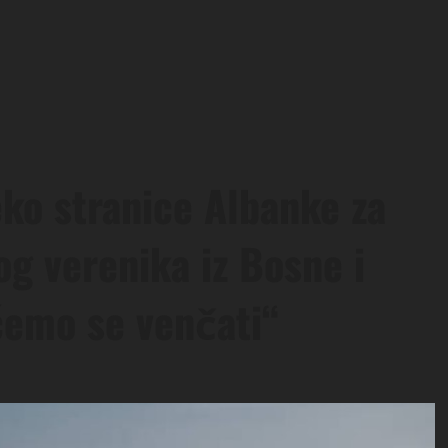
eko stranice Albanke za
g verenika iz Bosne i
ćemo se venčati“