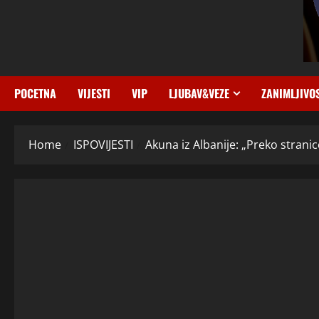
POCETNA
VIJESTI
VIP
LJUBAV&VEZE
ZANIMLJIVO
Home
ISPOVIJESTI
Akuna iz Albanije: „Preko stran