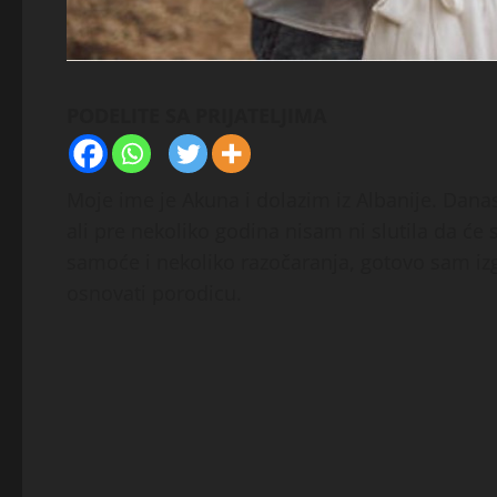
PODELITE SA PRIJATELJIMA
Moje ime je Akuna i dolazim iz Albanije. Dan
ali pre nekoliko godina nisam ni slutila da će
samoće i nekoliko razočaranja, gotovo sam iz
osnovati porodicu.