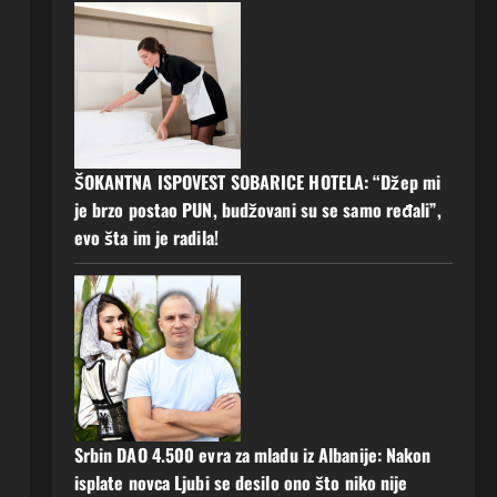
ŠOKANTNA ISPOVEST SOBARICE HOTELA: “Džep mi
je brzo postao PUN, budžovani su se samo ređali”,
evo šta im je radila!
Srbin DAO 4.500 evra za mladu iz Albanije: Nakon
isplate novca Ljubi se desilo ono što niko nije