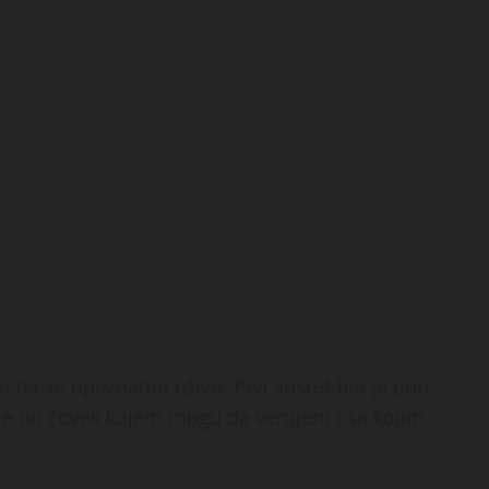
o da se upoznamo uživo. Prvi susret bio je pun
 je on čovek kojem mogu da verujem i sa kojim