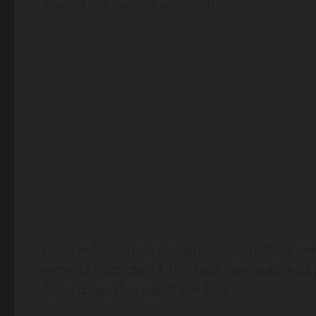
imamo iste životne vrednosti.
Posle nekoliko meseci dopisivanja odlučili sm
emocija i uzbuđenja. Već tada sam osetila da
želim da gradim zajednički život.