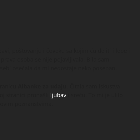
vi, poštovanju i čoveku sa kojim ću deliti i lepe i
 prava osoba se nije pojavljivala. Bila sam
 sebi osećala da mi nedostaje neko poseban.
tranicu
Albanke za udaju
. Čitala sam iskustva
oj stranici pronašli
ljubav
i sreću. To mi je ulilo
novim poznanstvima.