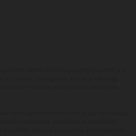
poznam iskrenu osobu koja ozbiljno razmišlja o
a iz Bosne i Hercegovine koji mi je od prvog
skrenošću i načinom na koji se ophodio prema
ki novi razgovor donosio nam je još više razloga
 porodici, običajima, planovima za budućnost i
 iz različitih zemalja, veoma brzo smo shvatili da