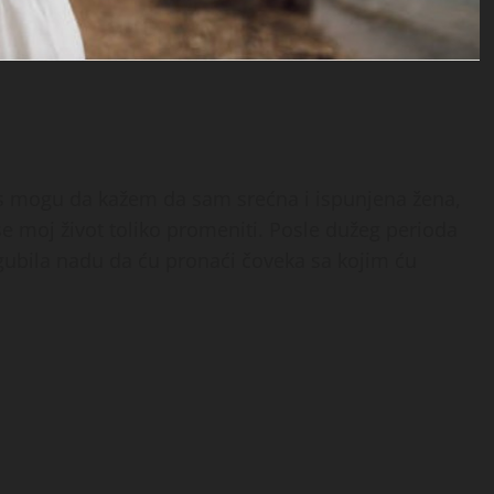
as mogu da kažem da sam srećna i ispunjena žena,
 se moj život toliko promeniti. Posle dužeg perioda
gubila nadu da ću pronaći čoveka sa kojim ću