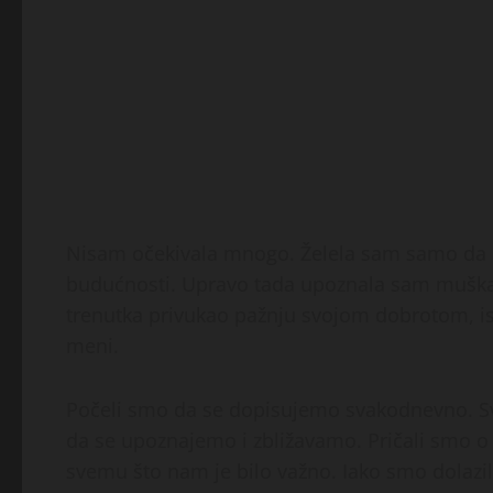
Nisam očekivala mnogo. Želela sam samo da u
budućnosti. Upravo tada upoznala sam muškarc
trenutka privukao pažnju svojom dobrotom, i
meni.
Počeli smo da se dopisujemo svakodnevno. Sva
da se upoznajemo i zbližavamo. Pričali smo o
svemu što nam je bilo važno. Iako smo dolazili