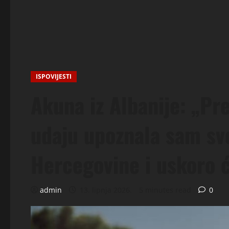
ISPOVIJESTI
Akuna iz Albanije: „Pr
udaju upoznala sam svo
Hercegovine i uskoro 
admin
13. lipnja 2026.
5 minutes read
0