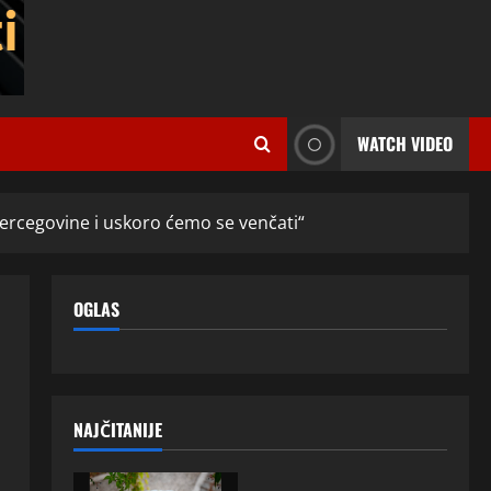
WATCH VIDEO
Hercegovine i uskoro ćemo se venčati“
OGLAS
NAJČITANIJE