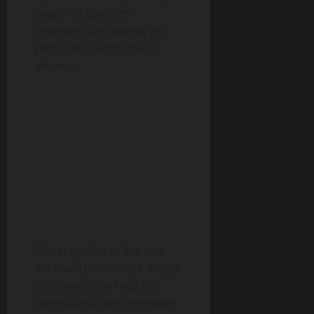
pisati. To govorim
otvoreno, bez ljutnje, jer
poštujem i svoje i tvoje
vrijeme.
Ako si muškarac koji zna
šta znači poštovanje, koji je
emotivno zreo i koji želi
normalan odnos, vjerujem