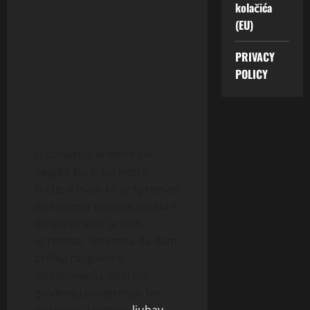
kolačića
(EU)
PRIVACY
POLICY
U današnje vrijeme svi
negdje žure, svi nešto
traže, a malo ko je spreman
da stvarno upozna osobu s
druge strane. Ja sam
spremna. Spremna da dam
priliku razgovoru,
upoznavanju, sporom
građenju povjerenja. Ne
vjerujem u instant
ljubav
,