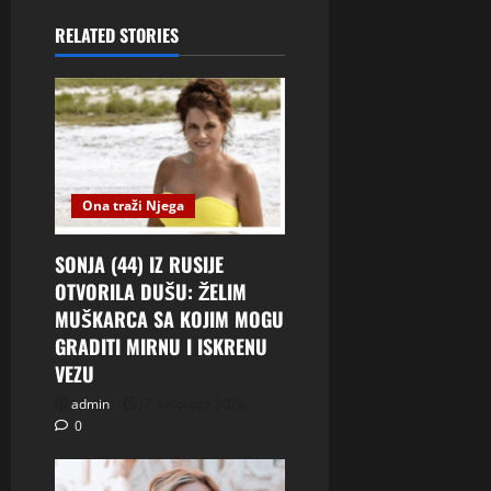
RELATED STORIES
Ona traži Njega
SONJA (44) IZ RUSIJE
OTVORILA DUŠU: ŽELIM
MUŠKARCA SA KOJIM MOGU
GRADITI MIRNU I ISKRENU
VEZU
admin
7. kolovoza 2026.
0