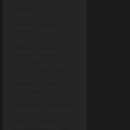
da bismo mogli imati lijep
početak. Ne obećavam da
će sve biti savršeno, ali
obećavam da će biti
iskreno.
Možda ćemo se samo
nasmijati, možda popiti
kafu, možda shvatiti da
imamo više zajedničkog
nego što smo mislili. A
možda će se iz svega toga
roditi nešto trajno. Ne
znam. Ali znam da bez
prvog koraka nema ničega.
Zato, ako si pročitao sve
ovo i prepoznao se makar