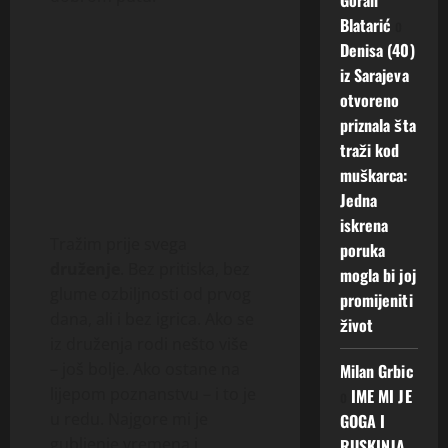
Blatarić
o
Denisa (40)
iz Sarajeva
otvoreno
priznala šta
traži kod
muškarca:
Jedna
iskrena
Tražim prije svega
poruka
druženje
. Bez pritiska, bez
mogla bi joj
glume ozbiljnosti od prvog
promijeniti
dana, ali i bez igrica. Ako se
život
iz druženja rodi nešto više
– još bolje. Ako ostane na
Milan Grbic
lijepom poznanstvu – i to je
o
IME MI JE
u redu. Najgore mi je
GOGA I
gubljenje vremena i
RUSKINJA