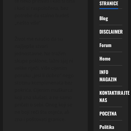
te neko prihvati i kad si tiha
STRANICE
i kad si raspoložena, bez
potrebe da stalno budeš
Blog
„nešto više“.
DISCLAIMER
Život me naučio da su
Forum
najljepše stvari
jednostavne. Ne tražim
Home
skupe poklone, lažni sjaj ni
velike riječi. Više cijenim
INFO
poruku „jesi li dobro“ nego
MAGAZIN
stotinu komplimenata bez
pokrića. Cijenim muškarca
KONTAKTIRAJTE
koji zna slušati, a ne samo
NAS
pričati o sebi. Onog koji se
ne boji reći šta osjeća, ali
POCETNA
zna i poštovati granice.
Politika