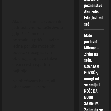
poznanstvo
Ako zelis
isto Javi mi
Ako si i ti sam, razveden ili
se!
jednostavno na tački života
gdje želiš mirniju,
Mato
normalniju priču – javi se.
pavlović
o
Jedna poruka može biti
Milena: –
početak nečeg sasvim
Živim na
običnog, a upravo takve
selu,
stvari često ispadnu
UZGAJAM
najbolje.
POVRĆE,
mnogi mi
Ne obećavam bajke, ali
se smiju i
obećavam iskrenost.
NEĆE DA
BUDU
SAMNOM.
Želim da se