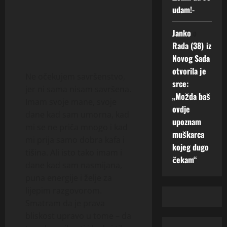
udam!-
Janko
o
Rada (38) iz
Novog Sada
otvorila je
Ne očekujem savršenstvo,
srce:
jer ni sama nisam savršena.
„Možda baš
Imam svoje mane, svoje
ovdje
dane kad sam umorna, kad
upoznam
mi se ne priča mnogo i kad
muškarca
mi prija samo dobra kafa i
kojeg dugo
tišina. Ali isto tako imam i
čekam“
dane kad sam nasmijana,
puna energije i želje za
lijepim razgovorom.
Smatram da je prava
bliskost upravo u tome – da