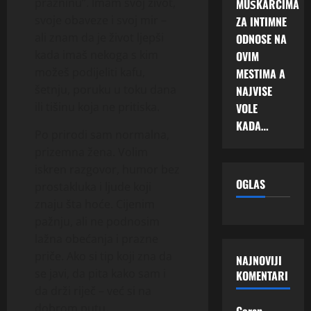
prazninu”. Imam svoj život,
MUŠKARCIMA
svoje obaveze i svoj mir –
ZA INTIMNE
ali znam da je život ljepši
ODNOSE NA
kada imaš nekoga s kim
OVIM
možeš podijeliti kafu,
MESTIMA A
šetnju, poruku u toku dana
NAJVISE
ili tišinu koja ne pritiska.
VOLE
KADA…
Po prirodi sam normalna,
prizemna žena. Volim
iskren razgovor, humor bez
OGLAS
prostakluka i ljude koji
znaju šta hoće. Cijenim
pažnju, ali ne podnosim
lažna obećanja i prazne
priče. Ako si tip koji zna da
NAJNOVIJI
se javi, da pita kako sam i
KOMENTARI
da drži riječ – već si na
dobrom putu.
Goran