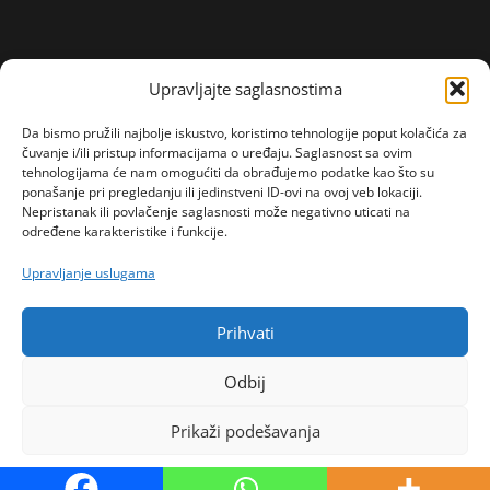
Upravljajte saglasnostima
Da bismo pružili najbolje iskustvo, koristimo tehnologije poput kolačića za
čuvanje i/ili pristup informacijama o uređaju. Saglasnost sa ovim
tehnologijama će nam omogućiti da obrađujemo podatke kao što su
ponašanje pri pregledanju ili jedinstveni ID-ovi na ovoj veb lokaciji.
Nepristanak ili povlačenje saglasnosti može negativno uticati na
određene karakteristike i funkcije.
Upravljanje uslugama
Prihvati
Odbij
Prikaži podešavanja
Politika kolačića