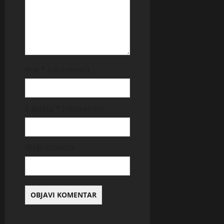
Ime
* (obavezno)
E-pošta
* (obavezno)
Web-stranica