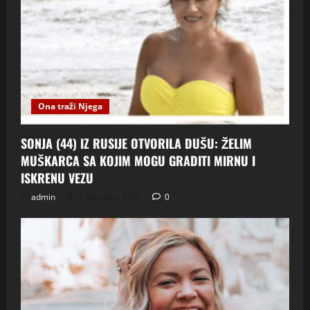
Ona traži Njega
SONJA (44) IZ RUSIJE OTVORILA DUŠU: ŽELIM
MUŠKARCA SA KOJIM MOGU GRADITI MIRNU I
ISKRENU VEZU
admin
7. kolovoza 2026.
0