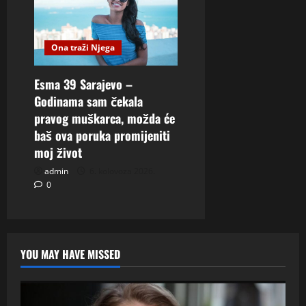
Ona traži Njega
Esma 39 Sarajevo –
Godinama sam čekala
pravog muškarca, možda će
baš ova poruka promijeniti
moj život
admin
6. kolovoza 2026.
0
YOU MAY HAVE MISSED