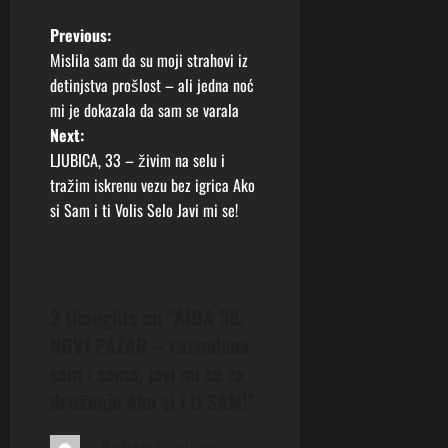
P
Previous:
Mislila sam da su moji strahovi iz
o
detinjstva prošlost – ali jedna noć
mi je dokazala da sam se varala
s
Next:
t
LJUBICA, 33 – živim na selu i
tražim iskrenu vezu bez igrica Ako
n
si Sam i ti Volis Selo Javi mi se!
a
v
2 thoughts on “
AIDA 38,
i
NOVI PAZAR – razvedena
g
sam i sama, javi mi se za
druženje Ako si i ti SAM!
”
a
Boban
napisao: