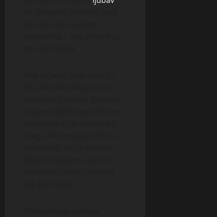
ali vjerujem u hemiju koja
se osjeti već u prvim
porukama – onu prirodnu,
bez forsiranja.
Ako se javiš, budi ono što
jesi. Ne pokušavaj da se
predstaviš boljim, bogatijim
ili pametnijim nego što jesi.
Iskrenost mi je važnija od
svega. Ako imaš prošlost –
normalno, svi je imamo.
Bitno mi je samo da nisi
zarobljen u njoj i da znaš
šta želiš sada.
Volim šetnje, iskrene