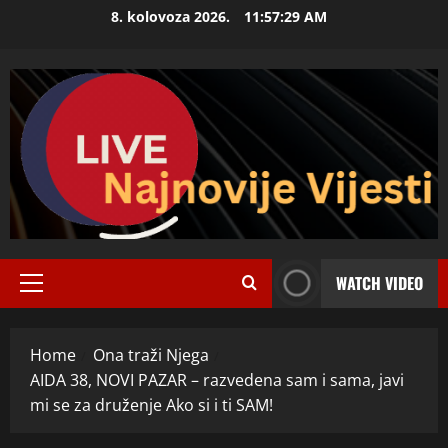
Skip
8. kolovoza 2026.
11:57:30 AM
to
content
WATCH VIDEO
Primary
Menu
Home
Ona traži Njega
AIDA 38, NOVI PAZAR – razvedena sam i sama, javi
mi se za druženje Ako si i ti SAM!