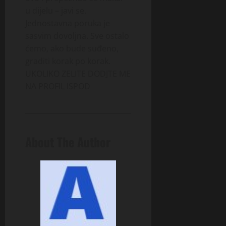
u dijelu – javi se.
Jednostavna poruka je
sasvim dovoljna. Sve ostalo
ćemo, ako bude suđeno,
graditi korak po korak.
UKOLIKO ZELITE DODJTE ME
NA PROFIL ISPOD
About The Author