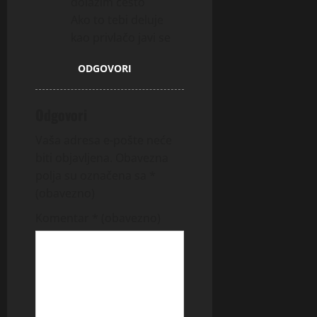
dolazim često
Ako to tebi deluje
kao privlačo javi se
ODGOVORI
Odgovori
Vaša adresa e-pošte neće
biti objavljena.
Obavezna
polja su označena sa
*
(obavezno)
Komentar
* (obavezno)