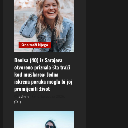
Ona traži Njega
Denisa (40) iz Sarajeva
otvoreno priznala šta traži
kod muškarca: Jedna
iskrena poruka mogla bi joj
promijeniti život
admin
6. kolovoza 2026.
1