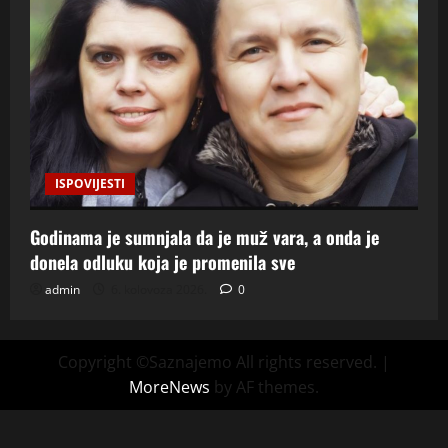
ISPOVIJESTI
Godinama je sumnjala da je muž vara, a onda je
donela odluku koja je promenila sve
admin
6. kolovoza 2026.
0
Copyright ©Saznajemo All rights reserved.
|
MoreNews
by AF themes.