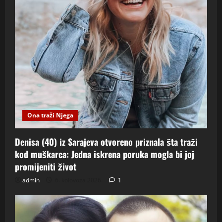
Ona traži Njega
Denisa (40) iz Sarajeva otvoreno priznala šta traži
kod muškarca: Jedna iskrena poruka mogla bi joj
promijeniti život
admin
6. kolovoza 2026.
1