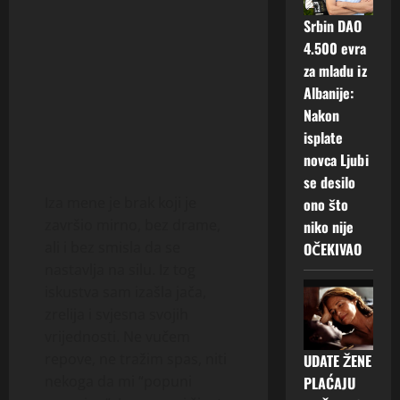
Srbin DAO
4.500 evra
za mladu iz
Albanije:
Nakon
isplate
novca Ljubi
se desilo
Iza mene je brak koji je
ono što
završio mirno, bez drame,
niko nije
ali i bez smisla da se
OČEKIVAO
nastavlja na silu. Iz tog
iskustva sam izašla jača,
zrelija i svjesna svojih
vrijednosti. Ne vučem
repove, ne tražim spas, niti
UDATE ŽENE
nekoga da mi “popuni
PLAĆAJU