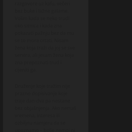
razgovore uz kafu, večeri
bez buke i lažne galame.
Volim kada se neko trudi
oko sitnica i kada zna
pokazati pažnju bez da mu
se to mora crtati. Nisam
žena koja traži da joj se sve
servira, ali jesam žena koja
zna prepoznati trud i
cijeniti ga.
Druženje koje tražim nije
prazno dopisivanje koje
traje dan-dva pa nestane
bez objašnjenja. Ako nemaš
vremena, interesa ili
ozbiljnu namjeru da se
upoznamo – bolje nemoj ni