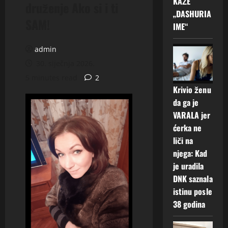
KAŽE
druženje Ako si i ti
„DASHURIA
SAM!
IME“
admin
30. siječnja 2026.
5 minutes read
2
Krivio ženu
da ga je
VARALA jer
ćerka ne
liči na
njega: Kad
je uradila
DNK saznala
istinu posle
38 godina