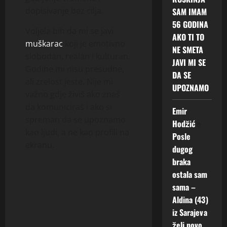
dopisivanje bez cilja.
SAM IMAM
56 GODINA
Voljela bih da mi se javi
AKO TI TO
muškarac
koji je emotivno
NE SMETA
slobodan, realan i kulturan.
JAVI MI SE
Godine mi nisu presudne,
DA SE
ali zrelost jeste. Nije mi
UPOZNAMO
važno gdje živiš ako znaš
da komuniciraš i ako si
Emir
spreman da se upoznamo
Hodžić
o
kao ljudi, a ne kao profili na
Posle
ekranu.
dugog
braka
ostala sam
sama –
Aldina (43)
iz Sarajeva
želi novo