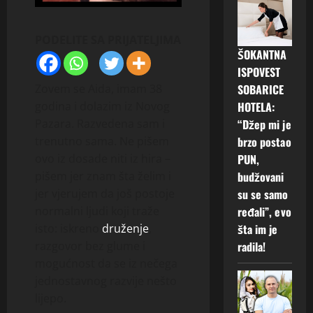
PODELITE SA PRIJATELJIMA
ŠOKANTNA
ISPOVEST
SOBARICE
Zovem se Aida, imam 38
HOTELA:
godina i dolazim iz Novog
“Džep mi je
Pazara. Razvedena sam i
brzo postao
trenutno sama. Ne pišem
PUN,
ovo iz dosade niti iz hira –
budžovani
pišem jer znam šta želim i
su se samo
jer vjerujem da još postoje
ređali”, evo
normalni ljudi koji traže
šta im je
isto: iskreno
druženje
,
radila!
razgovor bez glume i
mogućnost da se iz nečega
jednostavnog razvije nešto
lijepo.