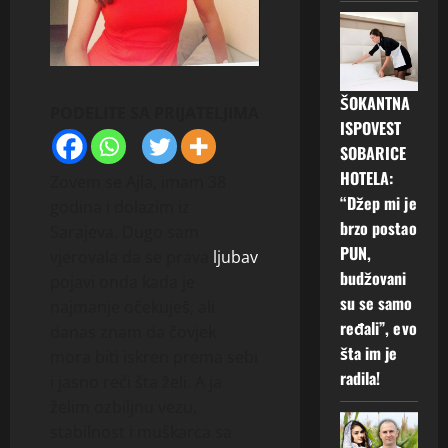
ŠOKANTNA
PODELITE SA PRIJATELJIMA
ISPOVEST
SOBARICE
HOTELA:
Zovem se Ajla, imam 38
“Džep mi je
godina i dolazim iz
brzo postao
Sarajeva. Dugo sam
PUN,
vjerovala da se prava
ljubav
budžovani
pojavi onda kada je
su se samo
najmanje očekuješ, ali
ređali”, evo
danas znam da čovjek
šta im je
mora biti iskren prema sebi
radila!
i jasno reći šta želi. A ja
želim ozbiljnu vezu,
stabilnost i muškarca sa