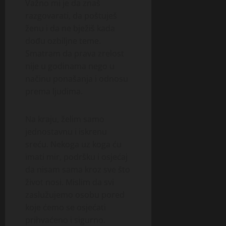
Važno mi je da znaš
razgovarati, da poštuješ
ženu i da ne bježiš kada
dođu ozbiljne teme.
Smatram da prava zrelost
nije u godinama nego u
načinu ponašanja i odnosu
prema ljudima.
Na kraju, želim samo
jednostavnu i iskrenu
sreću. Nekoga uz koga ću
imati mir, podršku i osjećaj
da nisam sama kroz sve što
život nosi. Mislim da svi
zaslužujemo osobu pored
koje ćemo se osjećati
prihvaćeno i sigurno.