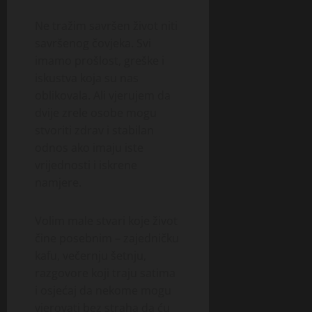
Ne tražim savršen život niti
savršenog čovjeka. Svi
imamo prošlost, greške i
iskustva koja su nas
oblikovala. Ali vjerujem da
dvije zrele osobe mogu
stvoriti zdrav i stabilan
odnos ako imaju iste
vrijednosti i iskrene
namjere.
Volim male stvari koje život
čine posebnim – zajedničku
kafu, večernju šetnju,
razgovore koji traju satima
i osjećaj da nekome mogu
vjerovati bez straha da ću