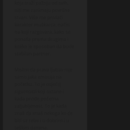
koja traži pažnju od svih,
niti me zanimaju površne
stvari. Više me privlači
karakter muškarca, način
na koji razgovara, kako se
ponaša prema drugima i
koliko je sposoban da bude
stabilan partner.
Mislim da prava ljubav nije
samo jaka emocija na
početku. To je osjećaj
sigurnosti koji ostane i
kada prođe početna
zaljubljenost. To je kada
znaš da imaš nekoga ko će
biti uz tebe i u dobrim i u
teškim danima.