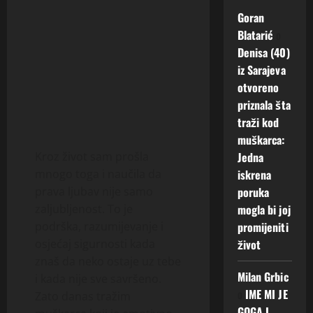
Goran
Blatarić
o
Denisa (40)
iz Sarajeva
otvoreno
priznala šta
traži kod
muškarca:
Jedna
Kroz život sam prošla
iskrena
mnogo toga i naučila da
poruka
prava ljubav nije samo
mogla bi joj
zaljubljenost. To je
promijeniti
podrška, razumijevanje i
život
osjećaj sigurnosti kada
znaš da neko ostaje uz tebe
Milan Grbic
i kada nije sve savršeno.
o
IME MI JE
Zato danas tražim
GOGA I