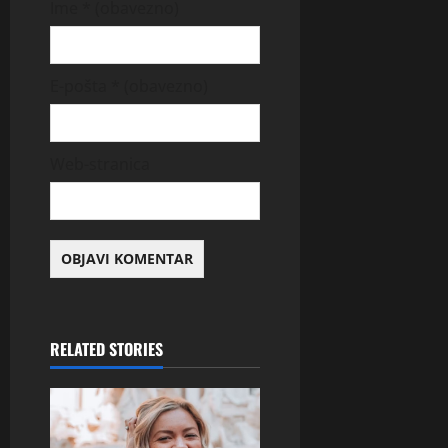
Ime
* (obavezno)
E-pošta
* (obavezno)
Web-stranica
RELATED STORIES