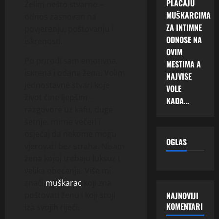
PLAĆAJU
Želim nešto stvarno –
MUŠKARCIMA
odnos zasnovan na
ZA INTIMNE
povjerenju, poštovanju i
ODNOSE NA
iskrenosti.
OVIM
Po prirodi sam emotivna,
MESTIMA A
iskrena i odana žena. Volim
NAJVISE
jednostavne stvari koje
VOLE
život čine ljepšim –
KADA…
razgovore uz kafu, duge
šetnje, mirne večeri i
osjećaj da nekome mogu
OGLAS
vjerovati bez straha. Nisam
žena kojoj trebaju luksuz i
velika obećanja. Više mi
znači
muškarac
koji zna
NAJNOVIJI
poštovati ženu i koji stoji
KOMENTARI
iza svojih riječi.