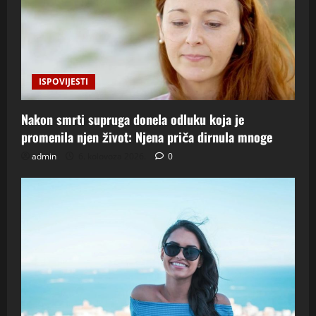
ISPOVIJESTI
Nakon smrti supruga donela odluku koja je
promenila njen život: Njena priča dirnula mnoge
admin
6. kolovoza 2026.
0