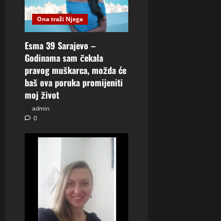
Ona traži Njega
Esma 39 Sarajevo –
Godinama sam čekala
pravog muškarca, možda će
baš ova poruka promijeniti
moj život
admin
6. kolovoza 2026.
0