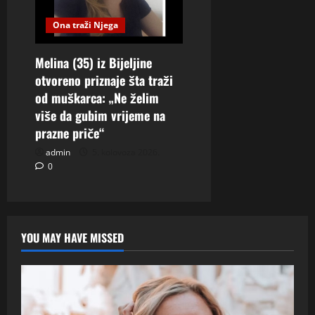
Ona traži Njega
Melina (35) iz Bijeljine
otvoreno priznaje šta traži
od muškarca: „Ne želim
više da gubim vrijeme na
prazne priče“
admin
5. kolovoza 2026.
0
YOU MAY HAVE MISSED