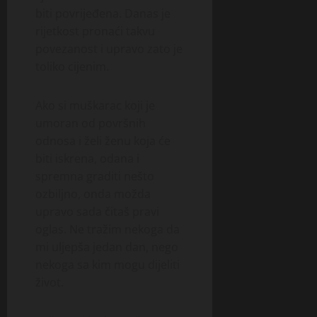
biti povrijeđena. Danas je
rijetkost pronaći takvu
povezanost i upravo zato je
toliko cijenim.
Ako si muškarac koji je
umoran od površnih
odnosa i želi ženu koja će
biti iskrena, odana i
spremna graditi nešto
ozbiljno, onda možda
upravo sada čitaš pravi
oglas. Ne tražim nekoga da
mi uljepša jedan dan, nego
nekoga sa kim mogu dijeliti
život.