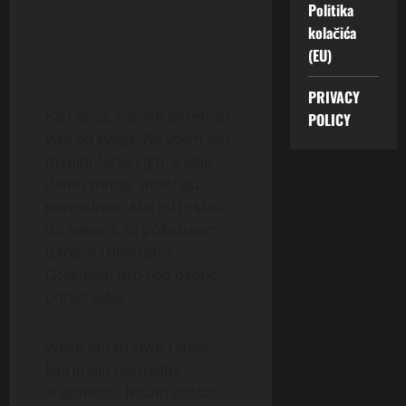
Politika
kolačića
(EU)
PRIVACY
Kao žena, cijenim iskrenost
POLICY
više od svega. Ne volim laži,
manipulacije i igrice koje
danas mnogi smatraju
normalnim. Ako mi je stalo
do nekoga, to pokazujem
iskreno i otvoreno.
Očekujem isto i od osobe
pored sebe.
Volim miran život i ljude
koji imaju normalne
vrijednosti. Nisam osoba