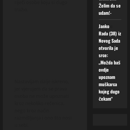
riječi osobe koju si dugo
Želim da se
tražio.
udam!-
Janko
o
Rada (38) iz
Novog Sada
otvorila je
srce:
„Možda baš
ovdje
upoznam
Nastavljam dalje iskreno,
muškarca
jer vjerujem da se prava
kojeg dugo
osoba ne može upoznati
čekam“
kroz nekoliko rečenica,
nego kroz način
razmišljanja i ono što nosi
u sebi.