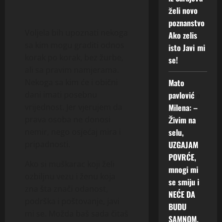
želi novo
poznanstvo
Voljela bih upoznati nekoga
Ako zelis
sa kim mogu graditi odnos
isto Javi mi
korak po korak, bez žurbe,
se!
ali sa pravim namjerama.
Mato
Nekoga sa kim će i obični
pavlović
o
dani imati posebnu
Milena: –
vrijednost. Jer vjerujem da
Živim na
prava osoba ne donosi
selu,
nemir, nego osjećaj mira i
UZGAJAM
pripadnosti.
POVRĆE,
Ako si muškarac koji želi
mnogi mi
ozbiljnu vezu i ženu koja
se smiju i
zna šta znači odanost,
NEĆE DA
podrška i poštovanje, javi
BUDU
mi se. Možda baš sada čitaš
SAMNOM.