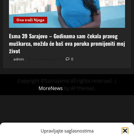
Ona traži Njega
Esma 39 Sarajevo – Godinama sam čekala pravog
muškarca, možda će baš ova poruka promijeniti moj
život
admin
6. kolovoza 2026.
0
Copyright ©Saznajemo All rights reserved.
|
MoreNews
by AF themes.
Upravljajte saglasnostima