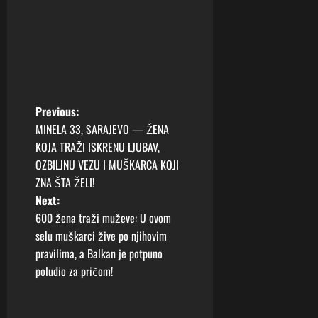
P
Previous:
MINELA 33, SARAJEVO — ŽENA
o
KOJA TRAŽI ISKRENU LJUBAV,
OZBILJNU VEZU I MUŠKARCA KOJI
s
ZNA ŠTA ŽELI!
t
Next:
600 žena traži muževe: U ovom
n
selu muškarci žive po njihovim
pravilima, a Balkan je potpuno
a
poludio za pričom!
v