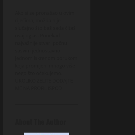
Ako si se pronašao u ovim
riječima, možda nije
slučajno što baš sada čitaš
ovaj oglas. Ponekad
najvažnije stvari počnu
sasvim jednostavno –
jednom iskrenom porukom
koja promijeni mnogo više
nego što očekujemo.
UKOLIKO ZELITE DODAJTE
ME NA PROFIL ISPOD
About The Author