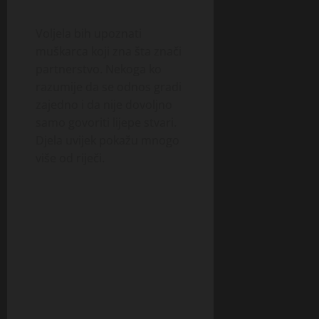
Voljela bih upoznati
muškarca koji zna šta znači
partnerstvo. Nekoga ko
razumije da se odnos gradi
zajedno i da nije dovoljno
samo govoriti lijepe stvari.
Djela uvijek pokažu mnogo
više od riječi.