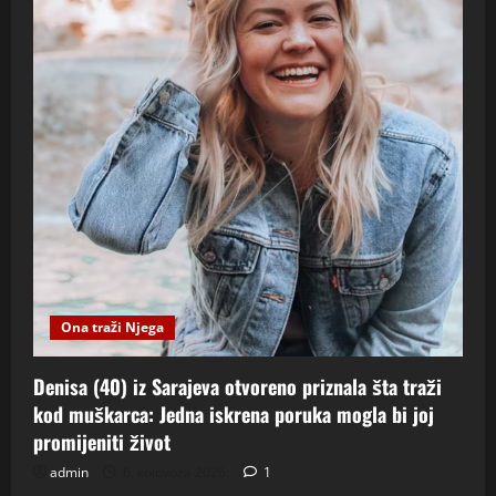
Ona traži Njega
Denisa (40) iz Sarajeva otvoreno priznala šta traži
kod muškarca: Jedna iskrena poruka mogla bi joj
promijeniti život
admin
6. kolovoza 2026.
1