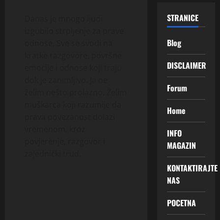
STRANICE
Danas je mnogo ljudi
izgubilo strpljenje za prave
Blog
odnose. Sve se svodi na
kratke razgovore, površne
DISCLAIMER
emocije i odnose koji traju
dok je zanimljivo. Ja ne
Forum
želim nešto prolazno. Želim
muškarca koji razumije da
Home
prava povezanost dolazi
vremenom, kroz
INFO
povjerenje, razgovor i
MAGAZIN
zajednički trud.
KONTAKTIRAJTE
NAS
POCETNA