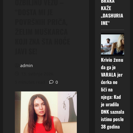
OZBILJNU VEZU –
BRAKA
KAŽE
“DOSTA MI JE
„DASHURIA
POVRŠNIH PRIČA,
IME“
ŽELIM MUŠKARCA
KOJI ZNA ŠTA HOĆE
JAVI SE!
Krivio ženu
admin
da ga je
13. svibnja 2026.
VARALA jer
ćerka ne
5 minutes read
0
liči na
njega: Kad
je uradila
DNK saznala
istinu posle
38 godina