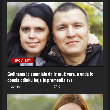
ISPOVIJESTI
Godinama je sumnjala da je muž vara, a onda je
donela odluku koja je promenila sve
admin
6. kolovoza 2026.
0