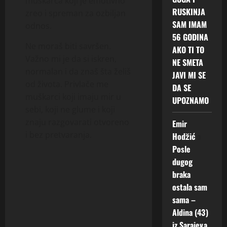
muškarca koji je emotivno
RUSKINJA
zreo i spreman za ozbiljan
SAM IMAM
odnos.
56 GODINA
Ne moraš biti savršen.
AKO TI TO
Važno mi je da si iskren,
NE SMETA
normalan i da znaš šta želiš
JAVI MI SE
od života. Privlače me
DA SE
muškarci koji imaju mir u
UPOZNAMO
sebi, koji ne glume i koji
znaju razgovarati otvoreno
Emir
i bez pretvaranja.
Hodžić
o
Posle
dugog
braka
ostala sam
sama –
Aldina (43)
iz Sarajeva