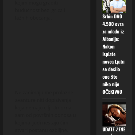
kojim mogu graditi
budućnost bez igrica i
Srbin DAO
lažnih obećanja.
4.500 evra
za mladu iz
Albanije:
Nakon
isplate
novca Ljubi
se desilo
ono što
niko nije
OČEKIVAO
Ne zanimaju me prolazne
avanture niti dopisivanja
koja nemaju cilj. Umorna
sam od površnih odnosa u
kojima ljudi nestaju čim
UDATE ŽENE
stvari postanu ozbiljne.