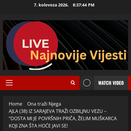
Skip
7. kolovoza 2026.
8:37:45 PM
to
content
WATCH VIDEO
Primary
Menu
Home
Ona traži Njega
AJLA (38) IZ SARAJEVA TRAŽI OZBILJNU VEZU –
“DOSTA MI JE POVRŠNIH PRIČA, ŽELIM MUŠKARCA
KOJI ZNA ŠTA HOĆE JAVI SE!