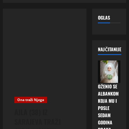
OGLAS
NAJČITANIJE
OŽENIO SE
ALBANKOM
Ona traži Njega
KOJA MU I
POSLE
AJLA (38) IZ
SEDAM
SARAJEVA TRAŽI
GODINA