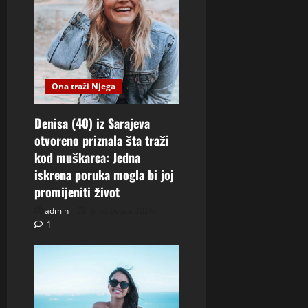
Ona traži Njega
Denisa (40) iz Sarajeva
otvoreno priznala šta traži
kod muškarca: Jedna
iskrena poruka mogla bi joj
promijeniti život
admin
6. kolovoza 2026.
1