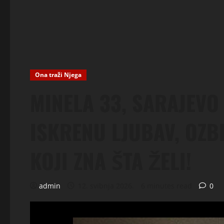
Ona traži Njega
MINELA 33, SARAJEVO
ISKRENU LJUBAV, OZB
KOJI ZNA ŠTA ŽELI!
admin
12. svibnja 2026.
6 minutes read
0