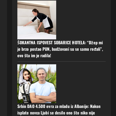
ŠOKANTNA ISPOVEST SOBARICE HOTELA: “Džep mi
je brzo postao PUN, budžovani su se samo ređali”,
evo šta im je radila!
Srbin DAO 4.500 evra za mladu iz Albanije: Nakon
isplate novca Ljubi se desilo ono što niko nije