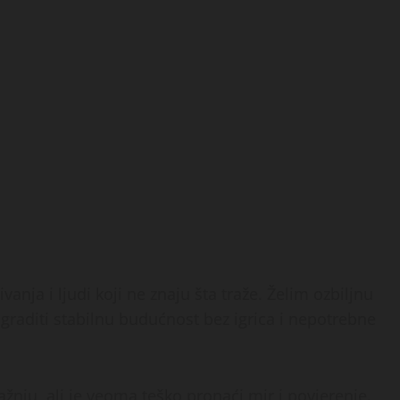
nja i ljudi koji ne znaju šta traže. Želim ozbiljnu
raditi stabilnu budućnost bez igrica i nepotrebne
ažnju, ali je veoma teško pronaći mir i povjerenje.