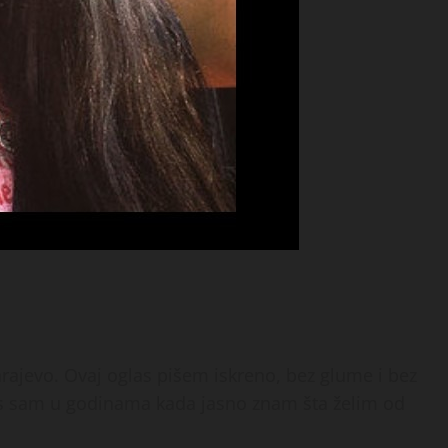
rajevo. Ovaj oglas pišem iskreno, bez glume i bez
as sam u godinama kada jasno znam šta želim od