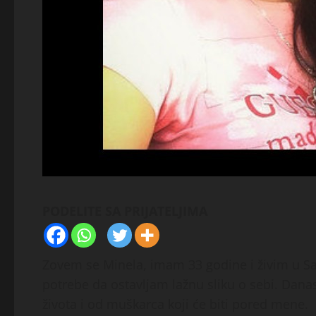
PODELITE SA PRIJATELJIMA
Zovem se Minela, imam 33 godine i živim u Sa
potrebe da ostavljam lažnu sliku o sebi. Dan
života i od muškarca koji će biti pored mene.