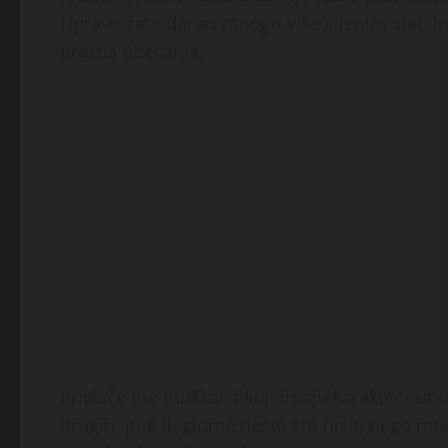
Upravo zato danas mnogo više cijenim stabilnos
prazna obećanja.
Privlače me muškarci koji imaju karakter i unu
drugih ljudi ili glume nešto što nisu, nego mušk