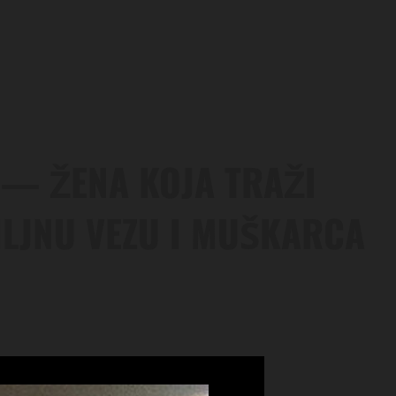
 — ŽENA KOJA TRAŽI
ILJNU VEZU I MUŠKARCA