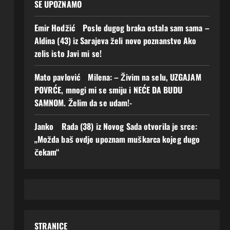
SE UPOZNAMO
Emir Hodžić
o
Posle dugog braka ostala sam sama –
Aldina (43) iz Sarajeva želi novo poznanstvo Ako
zelis isto Javi mi se!
Mato pavlović
o
Milena: – Živim na selu, UZGAJAM
POVRĆE, mnogi mi se smiju i NEĆE DA BUDU
SAMNOM. Želim da se udam!-
Janko
o
Rada (38) iz Novog Sada otvorila je srce:
„Možda baš ovdje upoznam muškarca kojeg dugo
čekam“
STRANICE