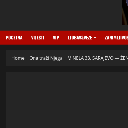
POCETNA
VIJESTI
VIP
LJUBAV&VEZE
ZANIMLJIVO
Home
Ona traži Njega
MINELA 33, SARAJEVO — ŽEN