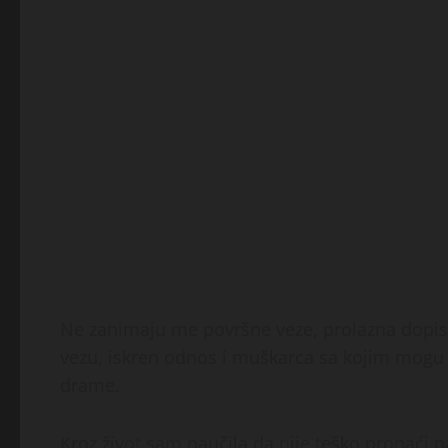
Ne zanimaju me površne veze, prolazna dopisiva
vezu, iskren odnos i muškarca sa kojim mogu g
drame.
Kroz život sam naučila da nije teško pronaći p