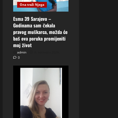
Ona traži Njega
Esma 39 Sarajevo –
Godinama sam čekala
pravog muškarca, možda će
baš ova poruka promijeniti
moj život
admin
6. kolovoza 2026.
0