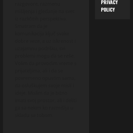
PRIVACY
razgovore, razmenu
POLICY
mišljenja i gledanje na svet
iz različitih perspektiva.
Smatram da je
komunikacija ključ svake
dobre veze, a uz iskrenost i
uzajamnu podršku, svi
problemi mogu da se reše.
Volim da provodim vreme s
prijateljima, ali i da se
povremeno opustim sama,
da osluškujem svoje misli i
ideje. Mislim da je bitno
imati svoj prostor, ali i deliti
ga sa nekim ko razmišlja u
skladu sa tobom.