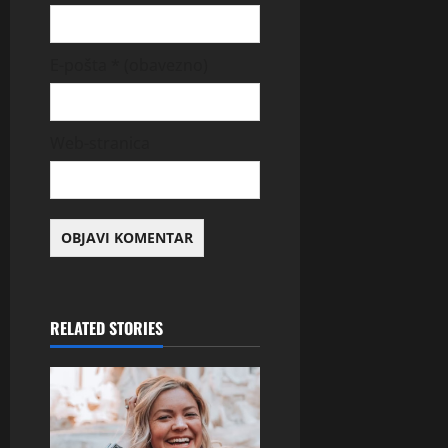
E-pošta
* (obavezno)
Web-stranica
RELATED STORIES