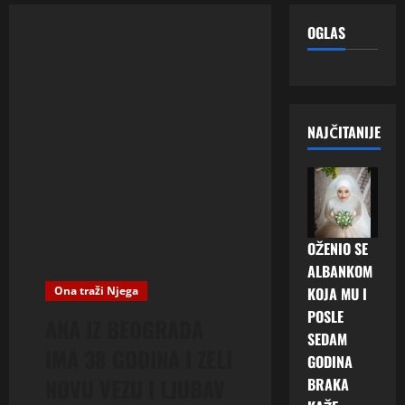
OGLAS
NAJČITANIJE
OŽENIO SE
ALBANKOM
Ona traži Njega
KOJA MU I
POSLE
ANA IZ BEOGRADA
SEDAM
IMA 38 GODINA I ZELI
GODINA
NOVU VEZU I LJUBAV
BRAKA