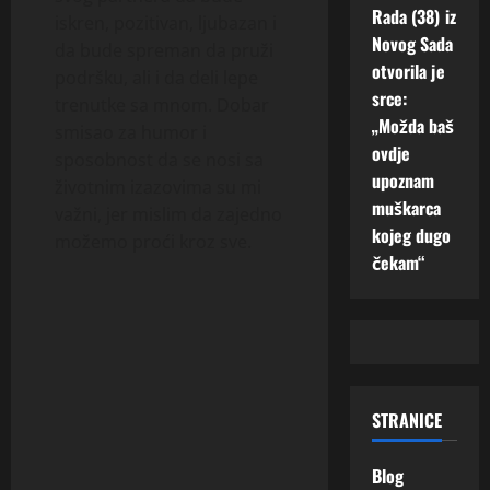
Rada (38) iz
iskren, pozitivan, ljubazan i
Novog Sada
da bude spreman da pruži
otvorila je
podršku, ali i da deli lepe
srce:
trenutke sa mnom. Dobar
„Možda baš
smisao za humor i
ovdje
sposobnost da se nosi sa
upoznam
životnim izazovima su mi
muškarca
važni, jer mislim da zajedno
kojeg dugo
možemo proći kroz sve.
čekam“
STRANICE
Blog