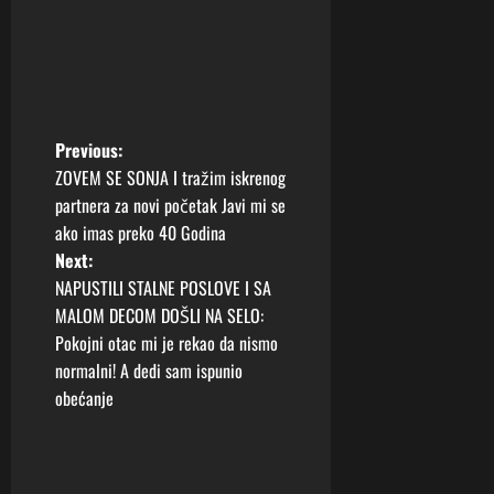
P
Previous:
ZOVEM SE SONJA I tražim iskrenog
o
partnera za novi početak Javi mi se
ako imas preko 40 Godina
s
Next:
t
NAPUSTILI STALNE POSLOVE I SA
MALOM DECOM DOŠLI NA SELO:
n
Pokojni otac mi je rekao da nismo
normalni! A dedi sam ispunio
a
obećanje
v
i