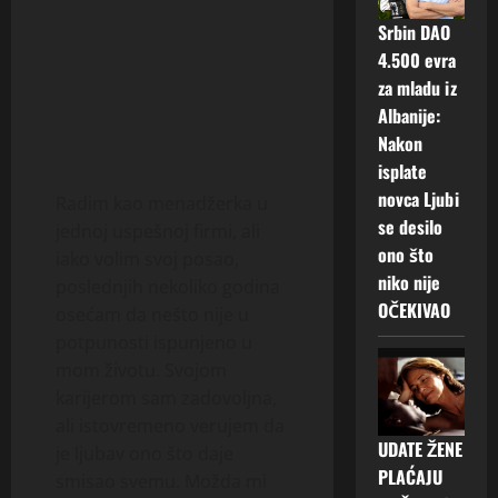
Srbin DAO
4.500 evra
za mladu iz
Albanije:
Nakon
isplate
novca Ljubi
Radim kao menadžerka u
se desilo
jednoj uspešnoj firmi, ali
ono što
iako volim svoj posao,
niko nije
poslednjih nekoliko godina
OČEKIVAO
osećam da nešto nije u
potpunosti ispunjeno u
mom životu. Svojom
karijerom sam zadovoljna,
ali istovremeno verujem da
UDATE ŽENE
je ljubav ono što daje
PLAĆAJU
smisao svemu. Možda mi