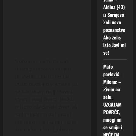
Aldina (43)
iz Sarajeva
želi novo
poznanstvo
Ako zelis
isto Javi mi
se!
S obzirom na to da sam
Mato
dosta posvećena karijeri,
pavlović
o
primetila sam da nisam
Milena: –
imala dovoljno vremena da
Živim na
se fokusiram na ljubavnu
selu,
stranu svog života. Možda
UZGAJAM
mi je to olakšavalo život, ali
POVRĆE,
sada shvatam da ljubav i
mnogi mi
intimnost nisu samo nešto
se smiju i
što treba čekati. Ljubav je
NEĆE DA