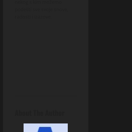
nekog s kim možemo
podeliti sve svoje snove,
radosti i izazove.
About The Author