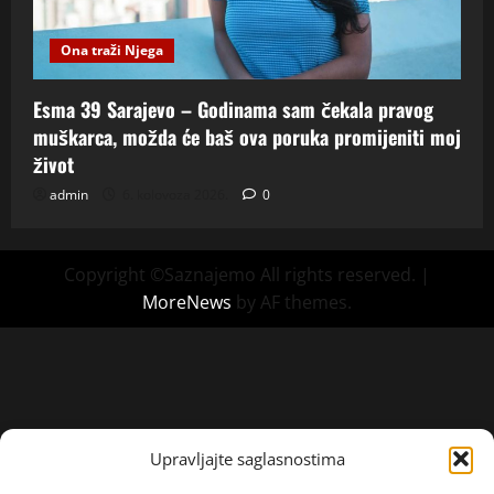
Ona traži Njega
Esma 39 Sarajevo – Godinama sam čekala pravog
muškarca, možda će baš ova poruka promijeniti moj
život
admin
6. kolovoza 2026.
0
Copyright ©Saznajemo All rights reserved.
|
MoreNews
by AF themes.
Upravljajte saglasnostima