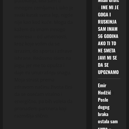
putovanja, bila sam u
o
IME MI JE
mnogim zemljama i, iako je
GOGA I
svaki kutak sveta lep, nigde
RUSKINJA
nije kao kod kuće. Mogu da
SAM IMAM
kažem da imam mnogo
56 GODINA
interesa – od umetnosti,
AKO TI TO
kroz koje volim da se
NE SMETA
izrazim, do sporta i zdrave
JAVI MI SE
ishrane. Redovno idem na
DA SE
jogu, jer me to opušta i
UPOZNAMO
daje mi unutrašnju snagu.
Moja strast prema
Emir
zdravom načinu života čini
Hodžić
o
da se osećam vitalno i
Posle
energično, pa bih volela da
dugog
pronađem partnera koji
braka
razmišlja slično.
ostala sam
sama –