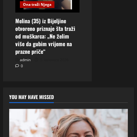
Ona traži Njega
Melina (35) iz Bijeljine
otvoreno priznaje šta traži
od muškarca: „Ne želim
više da gubim vrijeme na
prazne priče“
admin
5. kolovoza 2026.
0
YOU MAY HAVE MISSED