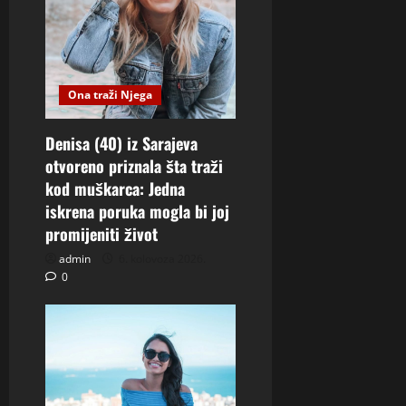
Ona traži Njega
Denisa (40) iz Sarajeva
otvoreno priznala šta traži
kod muškarca: Jedna
iskrena poruka mogla bi joj
promijeniti život
admin
6. kolovoza 2026.
0