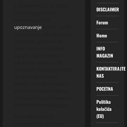
S obzirom na to da ljubav
DISCLAIMER
ne poznaje granice,
otvorena sam za
Forum
upoznavanje
ljudi iz raznih
delova sveta, ali volim kada
Home
je partner spreman da
INFO
uloži trud u vezu i stvori
MAGAZIN
sigurno i podržavajuće
okruženje za oboje. Ne
KONTAKTIRAJTE
tražim savršenog partnera,
NAS
jer znam da takav ne
postoji, ali tražim nekog s
POCETNA
kim ću se osećati voljeno,
poštovano i podržavano u
Politika
svim životnim situacijama.
kolačića
(EU)
Zadovoljstvo mi je
upoznavati ljude, volim