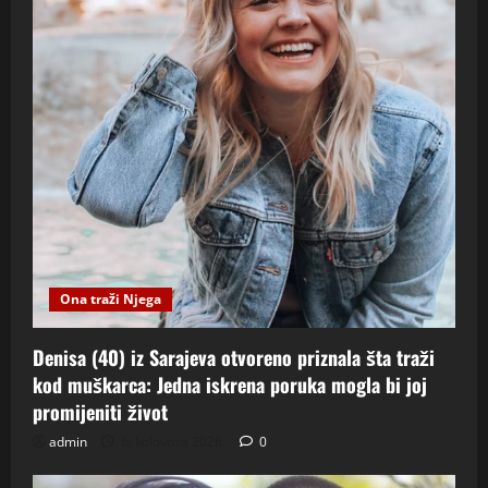
Ona traži Njega
Denisa (40) iz Sarajeva otvoreno priznala šta traži
kod muškarca: Jedna iskrena poruka mogla bi joj
promijeniti život
admin
6. kolovoza 2026.
0