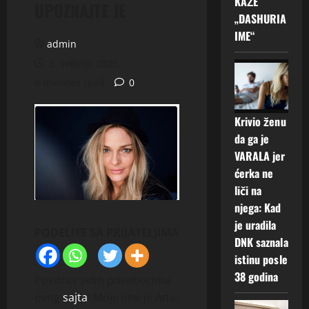
KAŽE
UPOZNAJTE JE
„DASHURIA
IME“
admin
2. svibnja 2025.
4 minutes read
0
Krivio ženu
da ga je
VARALA jer
ćerka ne
liči na
njega: Kad
je uradila
PODELITE SA PRIJATELJIMA
DNK saznala
istinu posle
38 godina
Pozdrav svim posetiocima
ovog
sajta
! Moje ime je Ana,