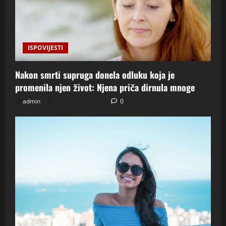
ISPOVIJESTI
Nakon smrti supruga donela odluku koja je
promenila njen život: Njena priča dirnula mnoge
admin
6. kolovoza 2026.
0