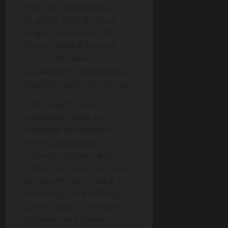
žuriti, već da treba da
budemo strpljivi i da se
prepustimo onome što
život nudi. Možda je baš
sada trenutak da se
susretnemo i otkrijemo da
postoji prava osoba za nas.
Jedva čekam da se
upoznamo, pišite mi u
komentarima na sajtu,
rado ću odgovoriti
svakome. Nadam se da
ćete u meni prepoznati onu
pravu ženu koju tražite, i da
ćemo zajedno graditi lepu i
iskrenu vezu. U životu je
najlepše kada imamo