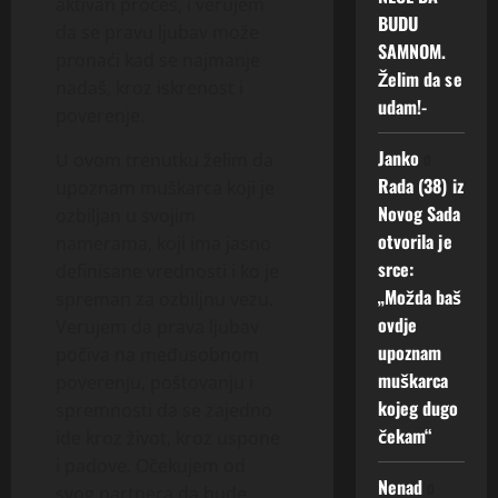
aktivan proces, i verujem
BUDU
da se pravu ljubav može
SAMNOM.
pronaći kad se najmanje
Želim da se
nadaš, kroz iskrenost i
udam!-
poverenje.
Janko
o
U ovom trenutku želim da
Rada (38) iz
upoznam muškarca koji je
Novog Sada
ozbiljan u svojim
otvorila je
namerama, koji ima jasno
srce:
definisane vrednosti i ko je
„Možda baš
spreman za ozbiljnu vezu.
ovdje
Verujem da prava ljubav
upoznam
počiva na međusobnom
muškarca
poverenju, poštovanju i
kojeg dugo
spremnosti da se zajedno
čekam“
ide kroz život, kroz uspone
i padove. Očekujem od
Nenad
o
svog partnera da bude