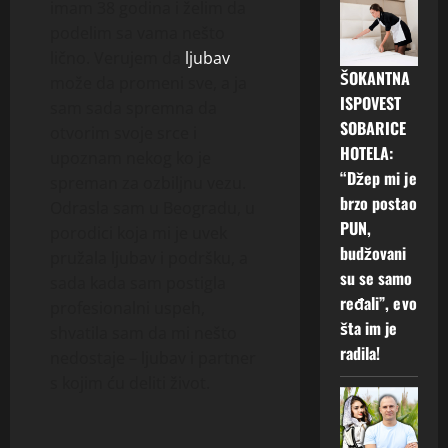
imam 38 godina i želim da
podelim sa vama nešto
lično. Verujem da
ljubav
ŠOKANTNA
može da promeni sve, a ja
ISPOVEST
sam sada spremna da
SOBARICE
otvorim svoje srce i
HOTELA:
upoznam nekog ko je
“Džep mi je
spreman za ozbiljnu vezu.
brzo postao
Odrasla sam u Beogradu, u
PUN,
porodici koja mi je uvek
budžovani
pružala ljubav i podršku, a
su se samo
sada kada sam postigla
ređali”, evo
profesionalni uspeh,
šta im je
shvatila sam da mi nešto
radila!
nedostaje – ljubav i partner
s kojim ću deliti život.