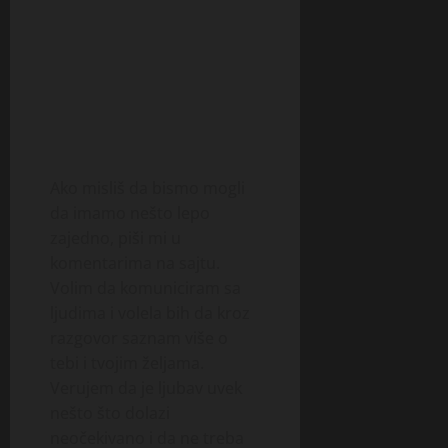
Ako misliš da bismo mogli
da imamo nešto lepo
zajedno, piši mi u
komentarima na sajtu.
Volim da komuniciram sa
ljudima i volela bih da kroz
razgovor saznam više o
tebi i tvojim željama.
Verujem da je ljubav uvek
nešto što dolazi
neočekivano i da ne treba