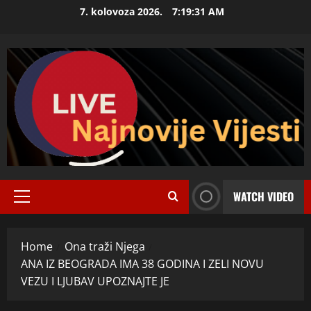
Skip
7. kolovoza 2026.
7:19:32 AM
to
content
WATCH VIDEO
Primary
Menu
Home
Ona traži Njega
ANA IZ BEOGRADA IMA 38 GODINA I ZELI NOVU
VEZU I LJUBAV UPOZNAJTE JE