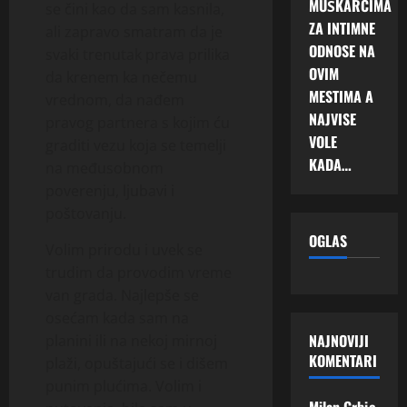
MUŠKARCIMA
se čini kao da sam kasnila,
ZA INTIMNE
ali zapravo smatram da je
ODNOSE NA
svaki trenutak prava prilika
OVIM
da krenem ka nečemu
MESTIMA A
vrednom, da nađem
NAJVISE
pravog partnera s kojim ću
VOLE
graditi vezu koja se temelji
KADA…
na međusobnom
poverenju, ljubavi i
poštovanju.
OGLAS
Volim prirodu i uvek se
trudim da provodim vreme
van grada. Najlepše se
osećam kada sam na
NAJNOVIJI
planini ili na nekoj mirnoj
KOMENTARI
plaži, opuštajući se i dišem
punim plućima. Volim i
Milan Grbic