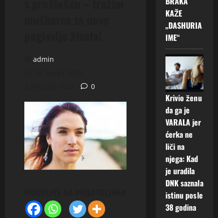
s prošlošću – tražim
BRAKA
KAŽE
muškarca za novo
„DASHURIA
poglavlje života!
IME“
admin
15. lipnja 2025.
2 minutes read
0
Krivio ženu
da ga je
VARALA jer
ćerka ne
liči na
njega: Kad
je uradila
DNK saznala
PODELITE SA PRIJATELJIMA
istinu posle
38 godina