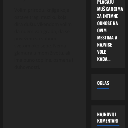
PLAĆAJU
MUŠKARCIMA
Volim prirodu, knjige koje
ZA INTIMNE
ostave trag, muziku koja
ODNOSE NA
dira dušu. Vikendom volim
OVIM
da odem van grada, da se
MESTIMA A
povežem sa sobom i
NAJVISE
svetom oko sebe. Nema
VOLE
glamura u mom životu, ali
KADA…
ima puno topline, osmeha i
duhovnosti.
OGLAS
NAJNOVIJI
KOMENTARI