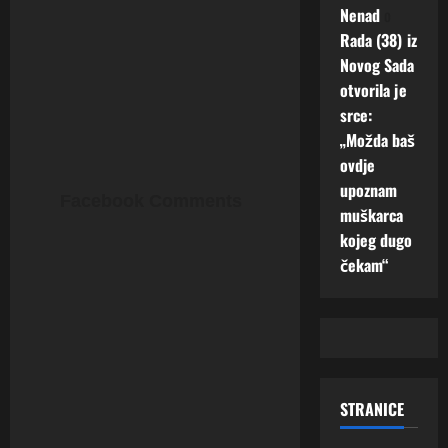
Nenad
o
Rada (38) iz
Novog Sada
otvorila je
srce:
„Možda baš
ovdje
upoznam
Facebook Comments
muškarca
kojeg dugo
čekam“
STRANICE