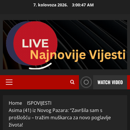
Skip
7. kolovoza 2026.
3:00:48 AM
to
content
WATCH VIDEO
Primary
Menu
Home
ISPOVIJESTI
Asima (41) iz Novog Pazara: “Završila sam s
prošlošću – tražim muškarca za novo poglavlje
života!