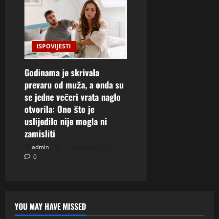
ISPOVIJESTI
Godinama je skrivala
prevaru od muža, a onda su
se jedne večeri vrata naglo
otvorila: Ono što je
uslijedilo nije mogla ni
zamisliti
admin
5. kolovoza 2026.
0
YOU MAY HAVE MISSED