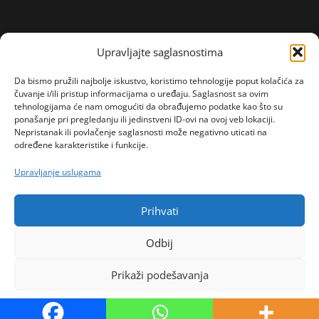
Upravljajte saglasnostima
Da bismo pružili najbolje iskustvo, koristimo tehnologije poput kolačića za
čuvanje i/ili pristup informacijama o uređaju. Saglasnost sa ovim
tehnologijama će nam omogućiti da obrađujemo podatke kao što su
ponašanje pri pregledanju ili jedinstveni ID-ovi na ovoj veb lokaciji.
Nepristanak ili povlačenje saglasnosti može negativno uticati na
određene karakteristike i funkcije.
Upravljanje uslugama
Prihvati
Odbij
Prikaži podešavanja
Politika kolačića