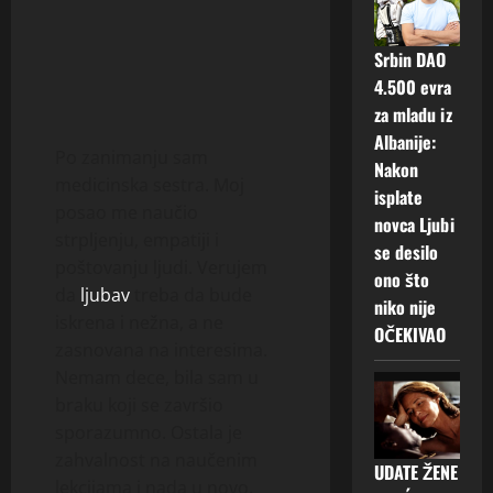
Srbin DAO
4.500 evra
za mladu iz
Albanije:
Po zanimanju sam
Nakon
medicinska sestra. Moj
isplate
posao me naučio
novca Ljubi
strpljenju, empatiji i
se desilo
poštovanju ljudi. Verujem
ono što
da
ljubav
treba da bude
niko nije
iskrena i nežna, a ne
OČEKIVAO
zasnovana na interesima.
Nemam dece, bila sam u
braku koji se završio
sporazumno. Ostala je
zahvalnost na naučenim
UDATE ŽENE
lekcijama i nada u novo.