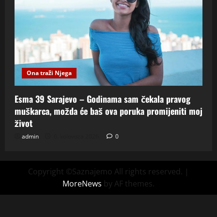
Ona traži Njega
Esma 39 Sarajevo – Godinama sam čekala pravog
muškarca, možda će baš ova poruka promijeniti moj
život
admin
6. kolovoza 2026.
0
Copyright ©Saznajemo All rights reserved.
|
MoreNews
by AF themes.