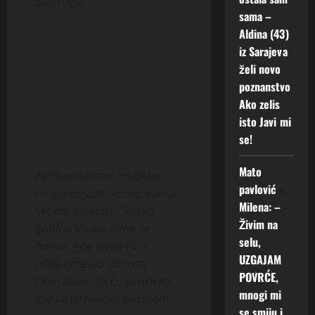
za drugo.
sama –
Aldina (43)
iz Sarajeva
želi novo
poznanstvo
Ako zelis
isto Javi mi
se!
Mato
Zainteresovani muškarci
pavlović
o
mogu ostaviti komentar sa
Milena: –
svojim opisom – koliko
Živim na
godina imate, čime se
selu,
bavite, gde živite i šta
UZGAJAM
očekujete od odnosa.
POVRĆE,
Obećavam da ću pročitati
mnogi mi
sve sa iskrenom pažnjom.
se smiju i