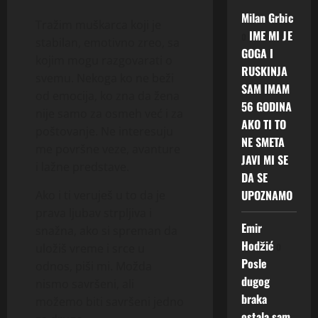
Milan Grbic
Tražim muškarca koji je
o
IME MI JE
stabilan, emotivno zreo, sa
GOGA I
kojim mogu razgovarati o
RUSKINJA
svemu. Nekoga ko ne beži
SAM IMAM
od emocija, ko zna da žena
56 GODINA
nije samo za osmeh već i za
AKO TI TO
poštovanje. Ne interesuju
NE SMETA
me površne veze, avanture
JAVI MI SE
i lažne predstave.
DA SE
UPOZNAMO
Ako i ti veruješ u to da je
prava ljubav strpljiva i
Emir
snažna, ako si spreman da
Hodžić
o
uložiš vreme i srce u
Posle
odnos, piši mi. Možda
dugog
nismo savršeni, ali
braka
možemo biti savršeni jedno
ostala sam