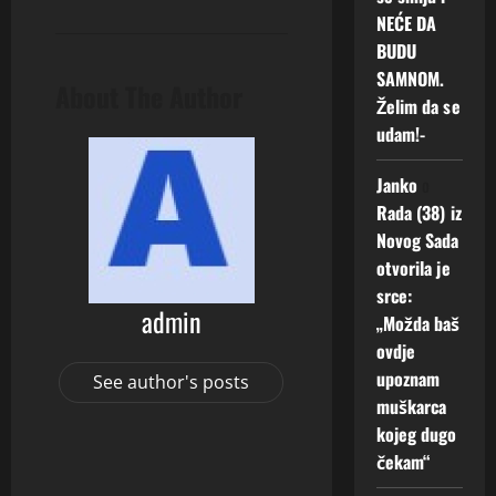
NEĆE DA
BUDU
SAMNOM.
About The Author
Želim da se
udam!-
Janko
o
Rada (38) iz
Novog Sada
otvorila je
srce:
admin
„Možda baš
ovdje
upoznam
See author's posts
muškarca
kojeg dugo
čekam“