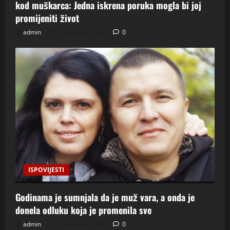
kod muškarca: Jedna iskrena poruka mogla bi joj
promijeniti život
admin
6. kolovoza 2026.
0
ISPOVIJESTI
Godinama je sumnjala da je muž vara, a onda je
donela odluku koja je promenila sve
admin
6. kolovoza 2026.
0