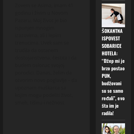
Zovem se Asima, imam 41
godinu i živim u Novom
Pazaru. Moj život je bio
ispunjen mnogim
ŠOKANTNA
izazovima, ali i lepim
ISPOVEST
trenucima. Uvek sam se
SOBARICE
trudila da ostanem
HOTELA:
dostojanstvena, čestita i da
“Džep mi je
budem oslonac svojoj
brzo postao
porodici. Danas, želim da
PUN,
otvorim novo poglavlje – da
budžovani
upoznam muškarca sa
su se samo
kojim mogu podeliti život,
ređali”, evo
smeh, tišinu i nežnost.
šta im je
radila!