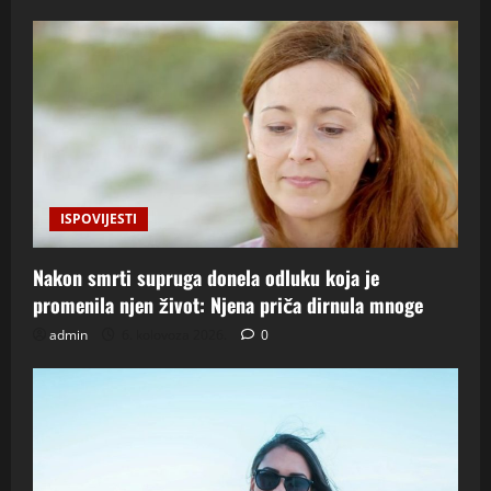
ISPOVIJESTI
Nakon smrti supruga donela odluku koja je
promenila njen život: Njena priča dirnula mnoge
admin
6. kolovoza 2026.
0