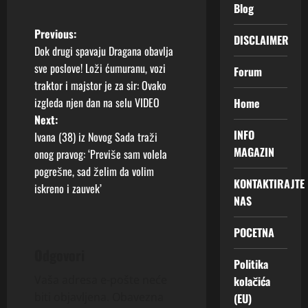
Blog
P
Previous:
DISCLAIMER
Dok drugi spavaju Dragana obavlja
o
sve poslove! Loži ćumuranu, vozi
Forum
traktor i majstor je za sir: Ovako
s
izgleda njen dan na selu VIDEO
Home
t
Next:
INFO
Ivana (38) iz Novog Sada traži
n
MAGAZIN
onog pravog: ‘Previše sam volela
pogrešne, sad želim da volim
a
KONTAKTIRAJTE
iskreno i zauvek’
NAS
v
POCETNA
i
Odgovori
g
Politika
Vaša adresa e-pošte neće
kolačića
a
biti objavljena.
Obavezna
(EU)