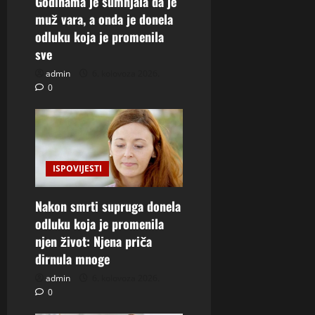
Godinama je sumnjala da je
muž vara, a onda je donela
odluku koja je promenila
sve
admin
6. kolovoza 2026.
0
ISPOVIJESTI
Nakon smrti supruga donela
odluku koja je promenila
njen život: Njena priča
dirnula mnoge
admin
6. kolovoza 2026.
0