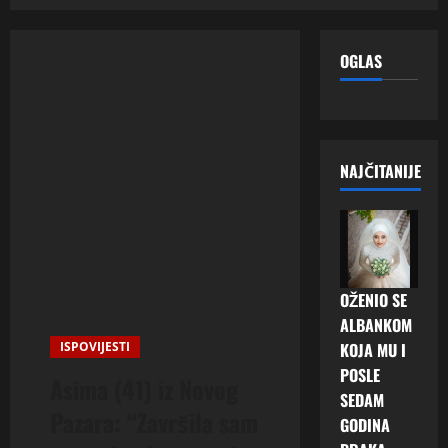
OGLAS
NAJČITANIJE
OŽENIO SE
ALBANKOM
ISPOVIJESTI
KOJA MU I
POSLE
Asima (41) iz Novog
SEDAM
Pazara: “Završila sam
GODINA