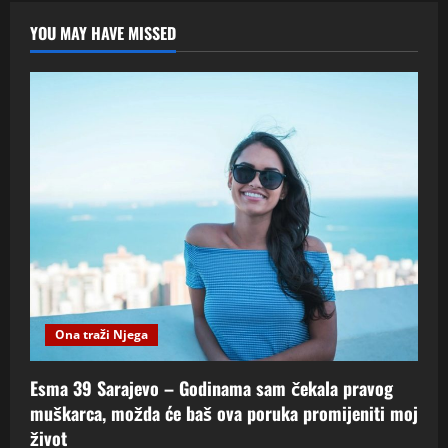
YOU MAY HAVE MISSED
Ona traži Njega
Esma 39 Sarajevo – Godinama sam čekala pravog
muškarca, možda će baš ova poruka promijeniti moj
život