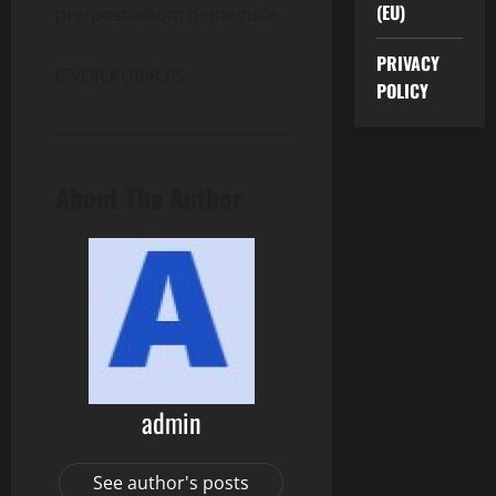
(EU)
pretpostavkom nemoguće.
PRIVACY
IZVOR:KURIR.RS
POLICY
About The Author
admin
See author's posts