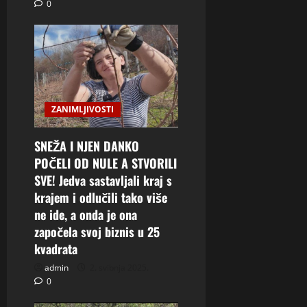
0
ZANIMLJIVOSTI
SNEŽA I NJEN DANKO
POČELI OD NULE A STVORILI
SVE! Jedva sastavljali kraj s
krajem i odlučili tako više
ne ide, a onda je ona
započela svoj biznis u 25
kvadrata
admin
2. svibnja 2025.
0