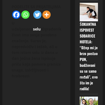
PODELITE SA PRIJATELJIMA
U
ŠOKANTNA
udaljenom
selu
Ograđenik
ISPOVEST
život ima svoje posebno
SOBARICE
značenje. Surov je,
HOTELA:
nepredvidiv i težak, ali u
“Džep mi je
tom istom selu iz dana u
brzo postao
dan jedna žena ispisuje
PUN,
priču koja pomera granice
budžovani
snage, izdržljivosti i
su se samo
hrabrosti.
ređali”, evo
šta im je
radila!