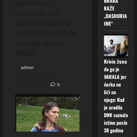
poslove! Loži
BRAKA
KAŽE
ćumuranu, vozi
„DASHURIA
traktor i majstor je
IME“
za sir: Ovako izgleda
njen dan na selu
VIDEO
Krivio ženu
admin
da ga je
15. lipnja 2025.
VARALA jer
ćerka ne
2 minutes read
0
liči na
njega: Kad
je uradila
DNK saznala
istinu posle
38 godina