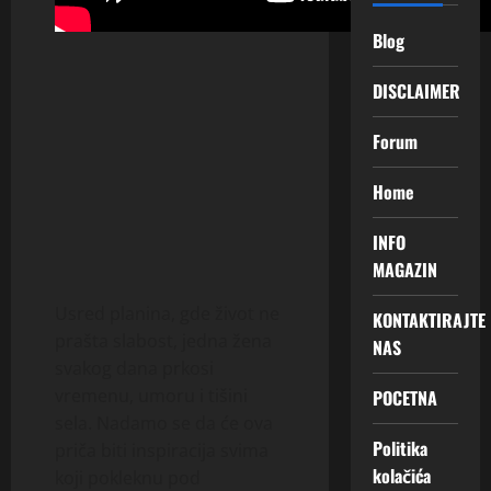
Blog
DISCLAIMER
Forum
Home
INFO
MAGAZIN
Usred planina, gde život ne
KONTAKTIRAJTE
prašta slabost, jedna žena
NAS
svakog dana prkosi
vremenu, umoru i tišini
POCETNA
sela. Nadamo se da će ova
Politika
priča biti inspiracija svima
kolačića
koji pokleknu pod