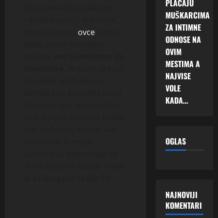
PLAĆAJU
kuću, nekad se i zakasni.
MUŠKARCIMA
Uhvati nas noć, šta ćemo…
ZA INTIMNE
Prvo su krave,
ovce
, svinje,
ODNOSE NA
koke, sve te životinjice
OVIM
imamo,
sve to moramo da
MESTIMA A
namirimo.
Vraćam se kući,
NAJVISE
to mleko sređujem, sir
VOLE
kajmak kao što treba onda
KADA…
doručak. Ako semaj nešto
radi u polju, izlazimo koliko
nas ovde ima, idemo, ako
OGLAS
su maline, krompir,
ćumurana, dopremaju se
drva, slaže se, loži se – rekla
je za Dragana za Blic TV.
NAJNOVIJI
KOMENTARI