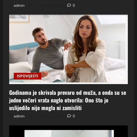
admin
6. kolovoza 2026.
0
ISPOVIJESTI
Godinama je skrivala prevaru od muža, a onda su se
jedne večeri vrata naglo otvorila: Ono što je
uslijedilo nije mogla ni zamisliti
admin
5. kolovoza 2026.
0