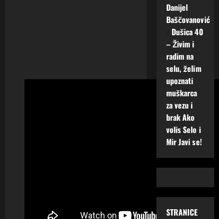
Danijel
Baščovanović
o
Dušica 40
– Živim i
radim na
selu, želim
upoznati
muškarca
za vezu i
brak Ako
volis Selo i
Mir Javi se!
STRANICE