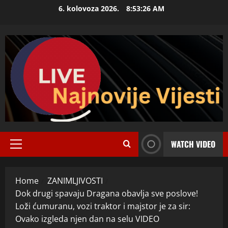
Skip
6. kolovoza 2026.
8:53:27 AM
to
content
WATCH VIDEO
Primary
Menu
Home
ZANIMLJIVOSTI
Dok drugi spavaju Dragana obavlja sve poslove!
Loži ćumuranu, vozi traktor i majstor je za sir:
Ovako izgleda njen dan na selu VIDEO