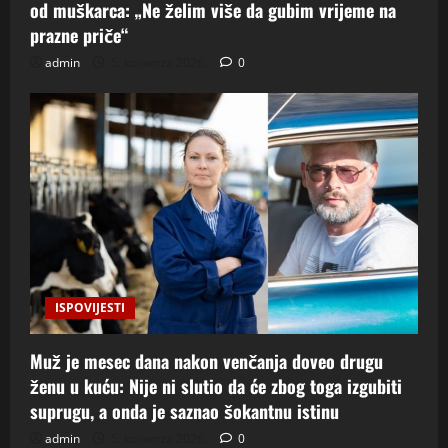
od muškarca: „Ne želim više da gubim vrijeme na
prazne priče“
admin
5. kolovoza 2026.
0
ISPOVIJESTI
Muž je mesec dana nakon venčanja doveo drugu
ženu u kuću: Nije ni slutio da će zbog toga izgubiti
suprugu, a onda je saznao šokantnu istinu
admin
5. kolovoza 2026.
0