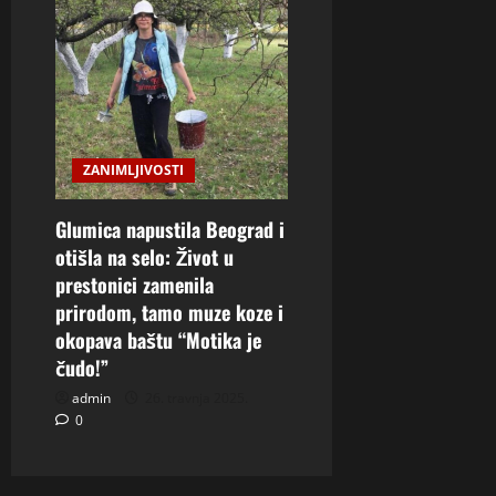
ZANIMLJIVOSTI
Glumica napustila Beograd i
otišla na selo: Život u
prestonici zamenila
prirodom, tamo muze koze i
okopava baštu “Motika je
čudo!”
admin
26. travnja 2025.
0