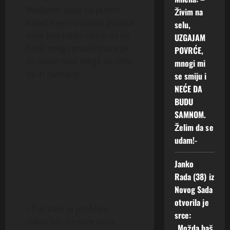
Međutim, kaže da je timi
Živim na
najteže jer su ranijih godina
selu,
zime bile toliko oštre da su
UZGAJAM
čistili sneg i pravili staze jer
POVRĆE,
do stoke nisu mogli da siđu
mnogi mi
da ih nahrane.
se smiju i
NEĆE DA
BUDU
SAMNOM.
Želim da se
udam!-
Janko
o
Rada (38) iz
Novog Sada
otvorila je
– Put nam je problem,
srce:
volela bih da nam deca
„Možda baš