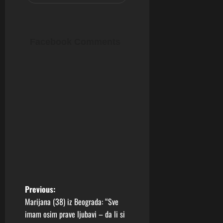
Facebook Comments
P
Previous:
Marijana (38) iz Beograda: “Sve
o
imam osim prave ljubavi – da li si