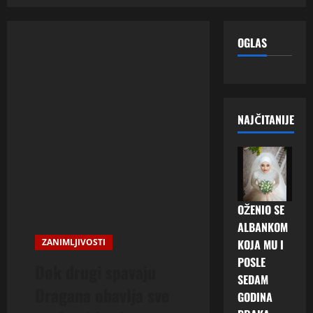
OGLAS
NAJČITANIJE
OŽENIO SE
ALBANKOM
ZANIMLJIVOSTI
KOJA MU I
POSLE
Dok drugi spavaju
SEDAM
Dragana obavlja sve
GODINA