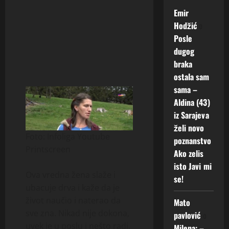
Emir
Hodžić
o
Posle
dugog
braka
ostala sam
sama –
Aldina (43)
iz Sarajeva
želi novo
Foto: Infoliga Youtube
poznanstvo
Printscreen
Ako zelis
isto Javi mi
Ova vredna žena slaže i
se!
ubacuje drva i kaže da je
život naučio i naterao da
Mato
sve zna. Nikad nije dokona,
pavlović
o
uvek je u poslu i nešto radi.
Milena: –