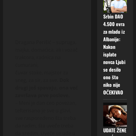
Srbin DAO
4.500 evra
za mladu iz
Albanije:
Dragana Perišić – supruga,
Nakon
majka, domaćica, ali i vozač
isplate
traktora, radnica na
novca Ljubi
ćumurani,
se desilo
čuvar stoke, majstor za
ono što
sneg, za sir, za sve.
Dok
niko nije
drugi još spavaju, ona već
OČEKIVAO
završava prve poslove.
– Meni je dan ceo povezan,
tefterisano je sve u glavi,
sve raspoređeno šta treba
da radim, šta uveče treba
UDATE ŽENE
da sredim. Uveče se uđe u