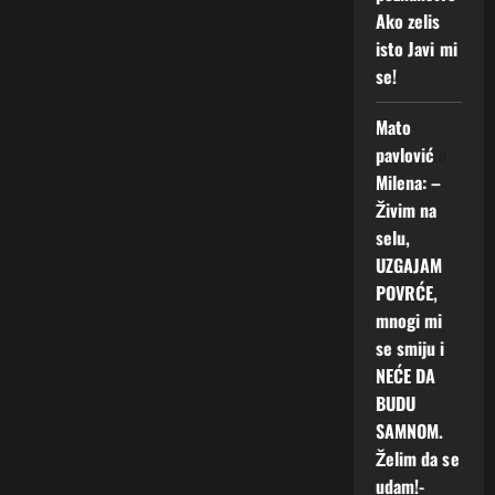
Ako zelis
isto Javi mi
se!
Mato
pavlović
o
Milena: –
Živim na
selu,
UZGAJAM
POVRĆE,
mnogi mi
se smiju i
NEĆE DA
BUDU
SAMNOM.
Želim da se
udam!-