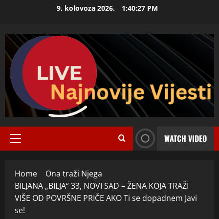
Skip
9. kolovoza 2026.
1:40:27 PM
to
content
WATCH VIDEO
Primary
Menu
Home
Ona traži Njega
BILJANA „BILJA“ 33, NOVI SAD – ŽENA KOJA TRAŽI
VIŠE OD POVRŠNE PRIČE AKO Ti se dopadnem Javi
se!