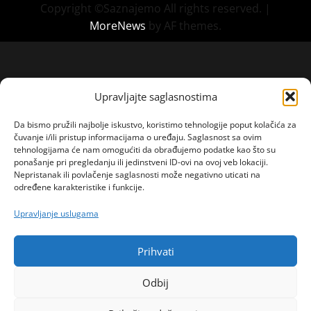
Copyright ©Saznajemo All rights reserved.
|
MoreNews
by AF themes.
Upravljajte saglasnostima
Da bismo pružili najbolje iskustvo, koristimo tehnologije poput kolačića za
čuvanje i/ili pristup informacijama o uređaju. Saglasnost sa ovim
tehnologijama će nam omogućiti da obrađujemo podatke kao što su
ponašanje pri pregledanju ili jedinstveni ID-ovi na ovoj veb lokaciji.
Nepristanak ili povlačenje saglasnosti može negativno uticati na
određene karakteristike i funkcije.
Upravljanje uslugama
Prihvati
Odbij