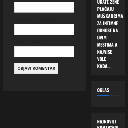
UDATE ŽENE
PLAĆAJU
MUŠKARCIMA
E-pošta
* (obavezno)
ZA INTIMNE
ODNOSE NA
OVIM
Web-stranica
MESTIMA A
NAJVISE
VOLE
KADA…
OGLAS
NAJNOVIJI
KOMENTARI