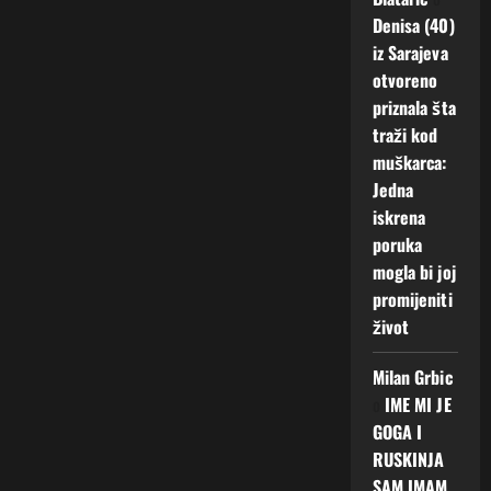
Denisa (40)
iz Sarajeva
otvoreno
priznala šta
traži kod
muškarca:
Jedna
iskrena
poruka
mogla bi joj
promijeniti
život
Milan Grbic
o
IME MI JE
GOGA I
RUSKINJA
SAM IMAM