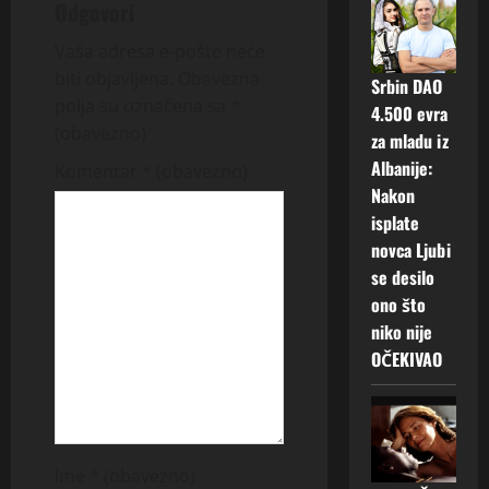
Odgovori
a
Vaša adresa e-pošte neće
v
biti objavljena.
Obavezna
Srbin DAO
polja su označena sa
*
4.500 evra
i
(obavezno)
za mladu iz
g
Albanije:
Komentar
* (obavezno)
Nakon
a
isplate
novca Ljubi
t
se desilo
i
ono što
niko nije
o
OČEKIVAO
n
Ime
* (obavezno)