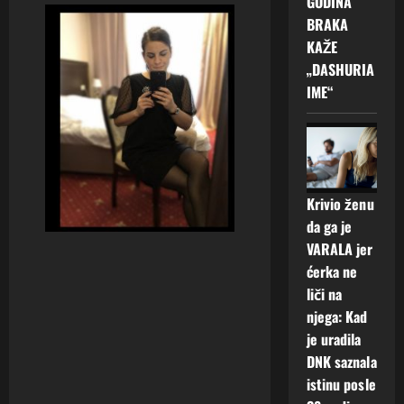
GODINA
BRAKA
KAŽE
„DASHURIA
IME“
Krivio ženu
da ga je
VARALA jer
ćerka ne
liči na
njega: Kad
je uradila
DNK saznala
istinu posle