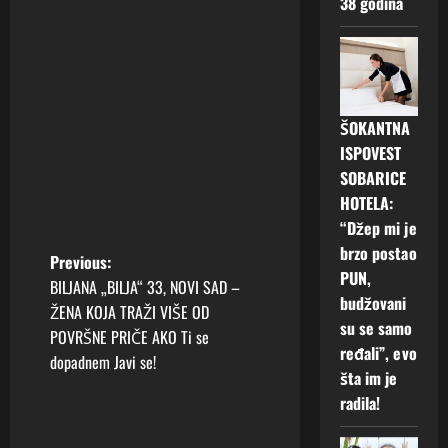
38 godina
ŠOKANTNA
ISPOVEST
SOBARICE
HOTELA:
“Džep mi je
brzo postao
P
Previous:
PUN,
BILJANA „BILJA“ 33, NOVI SAD –
o
budžovani
ŽENA KOJA TRAŽI VIŠE OD
su se samo
POVRŠNE PRIČE AKO Ti se
s
ređali”, evo
dopadnem Javi se!
šta im je
t
radila!
n