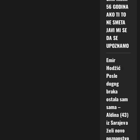
56 GODINA
AKO TI TO
NE SMETA
JAVI MI SE
DA SE
UPOZNAMO
Emir
Hodžić
o
Posle
dugog
braka
ostala sam
sama –
Aldina (43)
iz Sarajeva
želi novo
poznanstvo