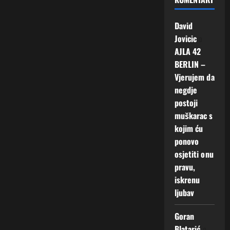
David
Jovicic
o
AJLA 42
BERLIN –
Vjerujem da
negdje
postoji
muškarac s
kojim ću
ponovo
osjetiti onu
pravu,
iskrenu
ljubav
Goran
Blatarić
o