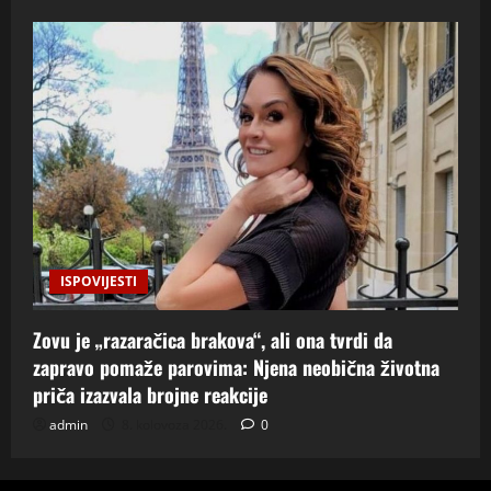
ISPOVIJESTI
Zovu je „razaračica brakova“, ali ona tvrdi da
zapravo pomaže parovima: Njena neobična životna
priča izazvala brojne reakcije
admin
8. kolovoza 2026.
0