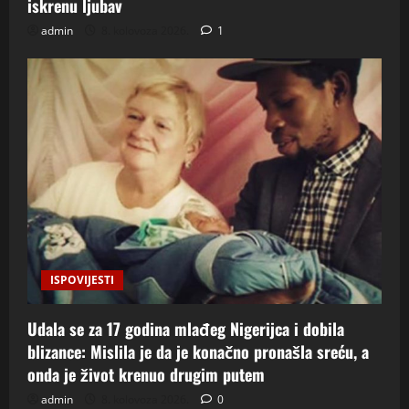
iskrenu ljubav
admin
8. kolovoza 2026.
1
ISPOVIJESTI
Udala se za 17 godina mlađeg Nigerijca i dobila
blizance: Mislila je da je konačno pronašla sreću, a
onda je život krenuo drugim putem
admin
8. kolovoza 2026.
0