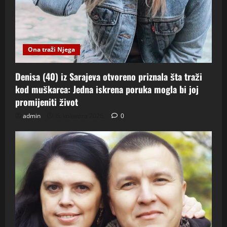
Ona traži Njega
Denisa (40) iz Sarajeva otvoreno priznala šta traži
kod muškarca: Jedna iskrena poruka mogla bi joj
promijeniti život
admin
6. kolovoza 2026.
0