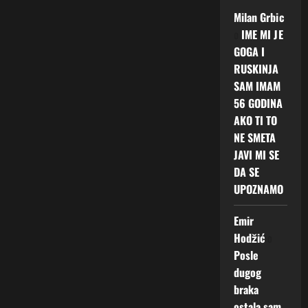
Milan Grbic
o
IME MI JE
GOGA I
RUSKINJA
SAM IMAM
56 GODINA
AKO TI TO
NE SMETA
JAVI MI SE
DA SE
UPOZNAMO
Emir
Hodžić
o
Posle
dugog
braka
ostala sam