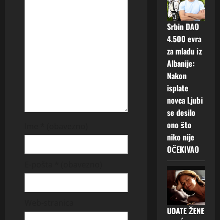
g
a
Srbin DAO
t
4.500 evra
za mladu iz
i
Albanije:
Nakon
o
isplate
n
novca Ljubi
se desilo
ono što
Ime
* (obavezno)
niko nije
OČEKIVAO
E-pošta
* (obavezno)
Web-stranica
UDATE ŽENE