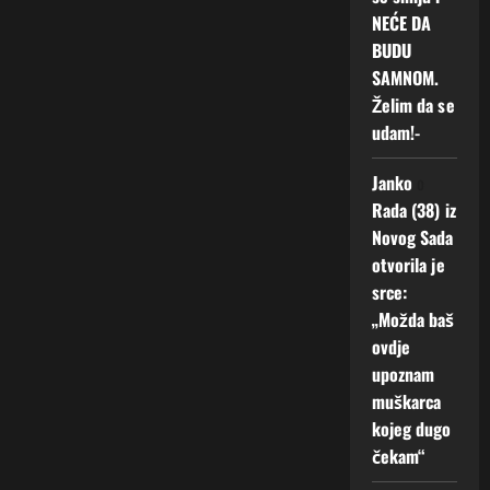
NEĆE DA
BUDU
SAMNOM.
Želim da se
udam!-
Janko
o
Rada (38) iz
Novog Sada
otvorila je
srce:
„Možda baš
ovdje
upoznam
muškarca
kojeg dugo
čekam“