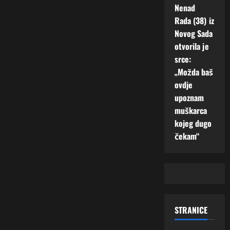
Nenad
o
Rada (38) iz
Novog Sada
otvorila je
srce:
„Možda baš
ovdje
upoznam
muškarca
kojeg dugo
čekam“
STRANICE