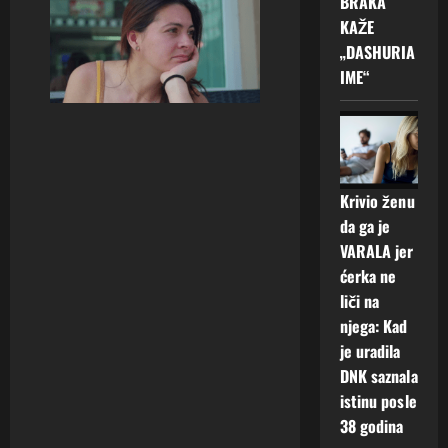
BRAKA
KAŽE
„DASHURIA
IME“
Krivio ženu
da ga je
VARALA jer
ćerka ne
liči na
njega: Kad
je uradila
DNK saznala
istinu posle
38 godina