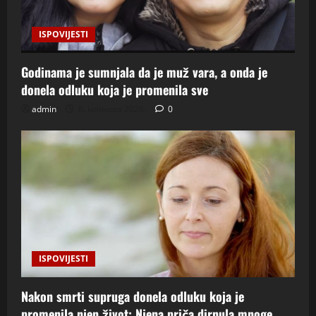
ISPOVIJESTI
Godinama je sumnjala da je muž vara, a onda je
donela odluku koja je promenila sve
admin
6. kolovoza 2026.
0
ISPOVIJESTI
Nakon smrti supruga donela odluku koja je
promenila njen život: Njena priča dirnula mnoge