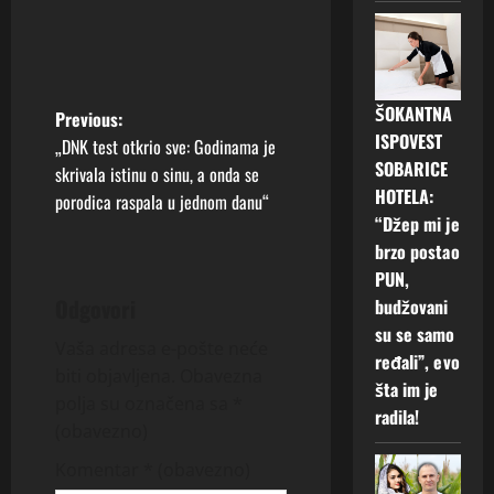
ŠOKANTNA
P
Previous:
ISPOVEST
„DNK test otkrio sve: Godinama je
o
SOBARICE
skrivala istinu o sinu, a onda se
HOTELA:
porodica raspala u jednom danu“
s
“Džep mi je
brzo postao
t
PUN,
n
Odgovori
budžovani
su se samo
a
Vaša adresa e-pošte neće
ređali”, evo
biti objavljena.
Obavezna
šta im je
v
polja su označena sa
*
radila!
(obavezno)
i
Komentar
* (obavezno)