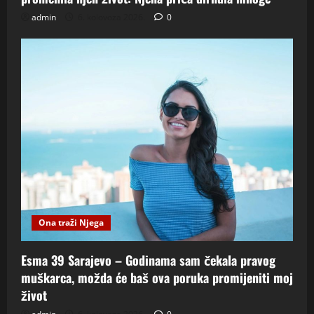
admin
6. kolovoza 2026.
0
Ona traži Njega
Esma 39 Sarajevo – Godinama sam čekala pravog
muškarca, možda će baš ova poruka promijeniti moj
život