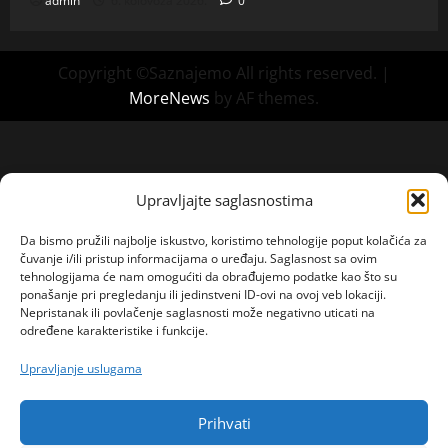
admin
6. kolovoza 2026.
0
Copyright ©Saznajemo All rights reserved.
|
MoreNews
by AF themes.
Upravljajte saglasnostima
Da bismo pružili najbolje iskustvo, koristimo tehnologije poput kolačića za
čuvanje i/ili pristup informacijama o uređaju. Saglasnost sa ovim
tehnologijama će nam omogućiti da obrađujemo podatke kao što su
ponašanje pri pregledanju ili jedinstveni ID-ovi na ovoj veb lokaciji.
Nepristanak ili povlačenje saglasnosti može negativno uticati na
određene karakteristike i funkcije.
Upravljanje uslugama
Prihvati