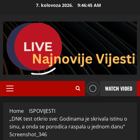
Skip
7. kolovoza 2026.
9:46:46 AM
to
content
WATCH VIDEO
Primary
Menu
Home
ISPOVIJESTI
„DNK test otkrio sve: Godinama je skrivala istinu o
sinu, a onda se porodica raspala u jednom danu“
Screenshot_346