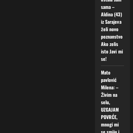
sama –
Aldina (43)
iz Sarajeva
želi novo
poznanstvo
Ako zelis
isto Javi mi
se!
Mato
pavlović
o
Milena: –
Živim na
selu,
UZGAJAM
POVRĆE,
mnogi mi
se smiju i