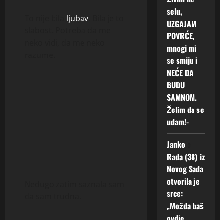
selu,
To nije bila
ljubav
. Bila je to
UZGAJAM
slabost. Potreba da me
POVRĆE,
neko vidi, da me neko
mnogi mi
razume.
se smiju i
NEĆE DA
BUDU
SAMNOM.
Želim da se
udam!-
Janko
o
Rada (38) iz
Novog Sada
otvorila je
Nedugo zatim saznala sam
srce:
da sam trudna.
„Možda baš
ovdje