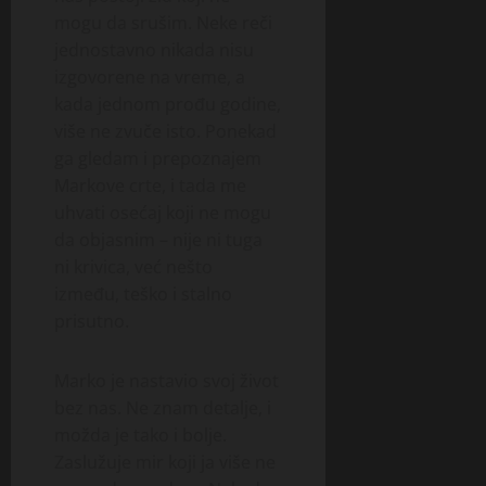
mogu da srušim. Neke reči
jednostavno nikada nisu
izgovorene na vreme, a
kada jednom prođu godine,
više ne zvuče isto. Ponekad
ga gledam i prepoznajem
Markove crte, i tada me
uhvati osećaj koji ne mogu
da objasnim – nije ni tuga
ni krivica, već nešto
između, teško i stalno
prisutno.
Marko je nastavio svoj život
bez nas. Ne znam detalje, i
možda je tako i bolje.
Zaslužuje mir koji ja više ne