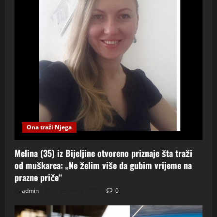
Ona traži Njega
Melina (35) iz Bijeljine otvoreno priznaje šta traži
od muškarca: „Ne želim više da gubim vrijeme na
prazne priče“
admin
5. kolovoza 2026.
0