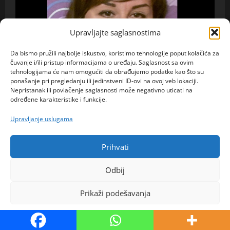
Upravljajte saglasnostima
Da bismo pružili najbolje iskustvo, koristimo tehnologije poput kolačića za
čuvanje i/ili pristup informacijama o uređaju. Saglasnost sa ovim
tehnologijama će nam omogućiti da obrađujemo podatke kao što su
ponašanje pri pregledanju ili jedinstveni ID-ovi na ovoj veb lokaciji.
Nepristanak ili povlačenje saglasnosti može negativno uticati na
određene karakteristike i funkcije.
Upravljanje uslugama
Prihvati
Ona traži Njega
Odbij
Rada 39 Novi Pazar – Jedna poruka mogla bi joj
promijeniti život: želi upoznati muškarca za ozbiljnu
Prikaži podešavanja
vezu
Politika kolačića
admin
4. kolovoza 2026.
0