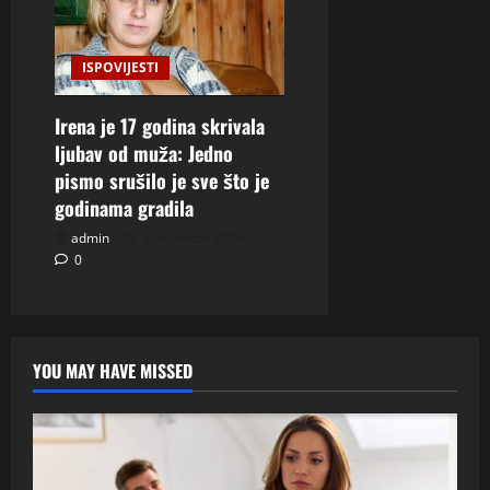
ISPOVIJESTI
Irena je 17 godina skrivala
ljubav od muža: Jedno
pismo srušilo je sve što je
godinama gradila
admin
4. kolovoza 2026.
0
YOU MAY HAVE MISSED