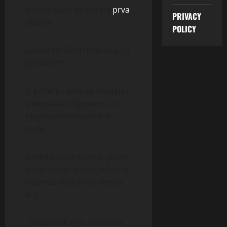
godina kada su počela
prva
PRIVACY
pitanja
POLICY
„Zašto ne ličim ni na koga u
porodici?“
U početku sam se smejala i
izbegavala odgovore, ali
njegova radoznalost je
rasla.
Godinu dana kasnije, posle
jedne svađe u kući, rekao je
rečenicu koja mi je sledila
krv:
„Hoću DNK test. Samo da