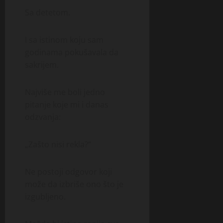
Sa detetom.
I sa istinom koju sam
godinama pokušavala da
sakrijem.
Najviše me boli jedno
pitanje koje mi i danas
odzvanja:
„Zašto nisi rekla?“
Ne postoji odgovor koji
može da izbriše ono što je
izgubljeno.