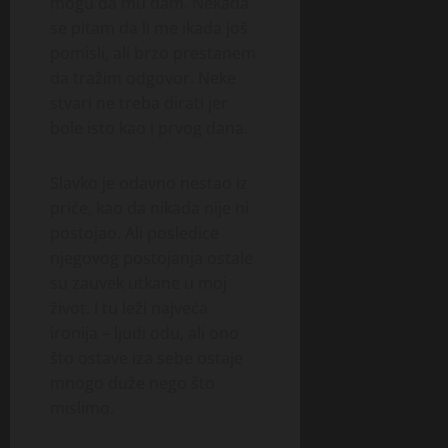
mogu da mu dam. Nekada
se pitam da li me ikada još
pomisli, ali brzo prestanem
da tražim odgovor. Neke
stvari ne treba dirati jer
bole isto kao i prvog dana.
Slavko je odavno nestao iz
priče, kao da nikada nije ni
postojao. Ali posledice
njegovog postojanja ostale
su zauvek utkane u moj
život. I tu leži najveća
ironija – ljudi odu, ali ono
što ostave iza sebe ostaje
mnogo duže nego što
mislimo.