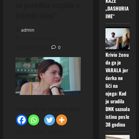
KAŽE
se porodica raspala u
„DASHURIA
jednom danu“
IME“
admin
12. svibnja 2026.
5 minutes read
0
Krivio ženu
da ga je
VARALA jer
ćerka ne
liči na
njega: Kad
je uradila
DNK saznala
PODELITE SA PRIJATELJIMA
istinu posle
38 godina
Sedim sama i gledam u