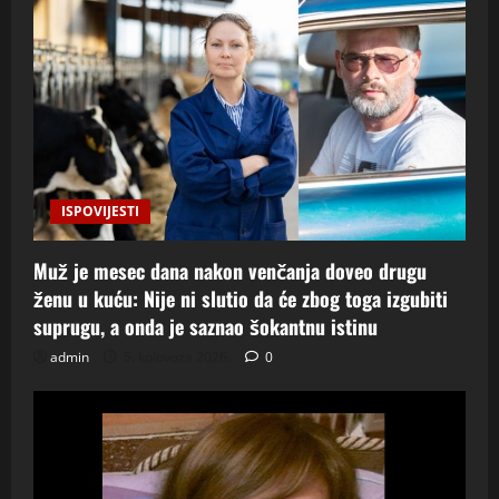
ISPOVIJESTI
Muž je mesec dana nakon venčanja doveo drugu
ženu u kuću: Nije ni slutio da će zbog toga izgubiti
suprugu, a onda je saznao šokantnu istinu
admin
5. kolovoza 2026.
0