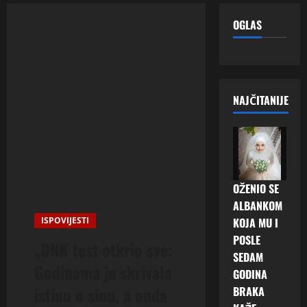
OGLAS
NAJČITANIJE
OŽENIO SE
ALBANKOM
ISPOVIJESTI
KOJA MU I
POSLE
„DNK test otkrio sve:
SEDAM
Godinama je skrivala
GODINA
istinu o sinu, a onda
BRAKA