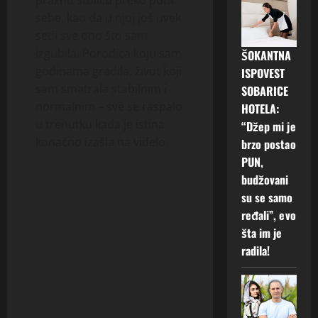
praznu stolicu preko puta
sebe, kao da u njoj još uvek
sedi sve ono što sam
izgubila. Porodica koju sam
ŠOKANTNA
godinama gradila, život koji
ISPOVEST
sam smatrala stabilnim i
SOBARICE
normalnim – sve se raspalo
HOTELA:
u trenutku kada je istina
“Džep mi je
konačno izašla na videlo.
brzo postao
PUN,
budžovani
su se samo
ređali”, evo
šta im je
radila!