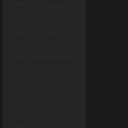
Možda bi istina ranije sve
promenila.
Možda bi manje bolelo.
Možda bi sve završilo
dostojanstvenije.
Ali laž, koliko god mala bila
na početku, uvek na kraju
postane preteška da se
nosi.
Danas znam samo jedno:
Istina boli kada izađe na
videlo.