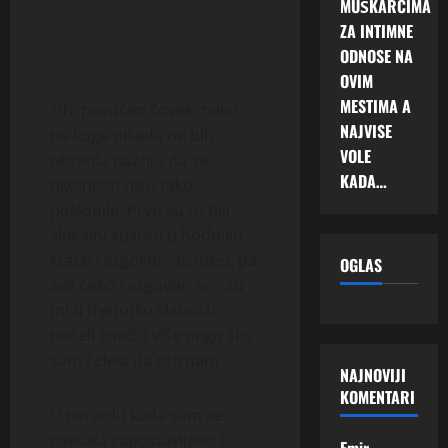
MUŠKARCIMA
ZA INTIMNE
ODNOSE NA
OVIM
MESTIMA A
Tih, povučen čovek, neko
NAJVISE
na koga nikada ne bih
VOLE
obratila pažnju da se
KADA…
okolnosti nisu tako
poklopile. Prvo su to bili
slučajni susreti u hodniku,
kratki razgovori, osmesi, pa
OGLAS
sve češći razgovori koji su
mi u trenutku slabosti
počeli značiti više nego što
sam želela da priznam.
NAJNOVIJI
KOMENTARI
U periodu kada sam se
osećala zapostavljeno i
Emir