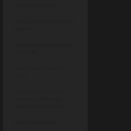
svega što smo bili.
Uzeo je svoje stvari i otišao
bez reči.
Sutradan je podneo zahtev
za razvod.
Luka je kasnije saznao
istinu.
I iako je Marko za njega
ostao otac, odnos se
nepovratno promenio.
Ja sam ostala sama.