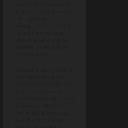
Danas više ne pokušavam
da se opravdam. Razumela
sam da postoje odluke koje
ne mogu da se izbrišu, i da
svaka od njih ima svoju
cenu. Moja cena je tišina,
praznina i pogled koji ne
mogu da vratim.
Ponekad, u kasnim noćima,
razmišljam kako bi sve
izgledalo da sam tada imala
hrabrosti da kažem istinu.
Možda bi bol bila brža, ali bi
bila poštena. Možda bi svi
imali priliku da krenu dalje
bez laži koja ih je držala
zajedno i istovremeno