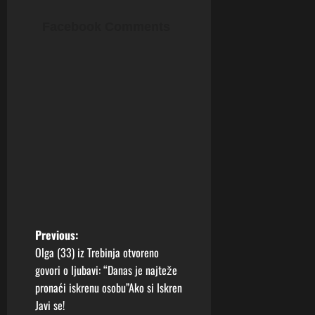
Facebook Comments
P
Previous:
Olga (33) iz Trebinja otvoreno
o
govori o ljubavi: “Danas je najteže
pronaći iskrenu osobu”Ako si Iskren
s
Javi se!