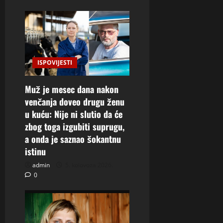
ISPOVIJESTI
Muž je mesec dana nakon
venčanja doveo drugu ženu
u kuću: Nije ni slutio da će
zbog toga izgubiti suprugu,
a onda je saznao šokantnu
istinu
admin
5. kolovoza 2026.
0