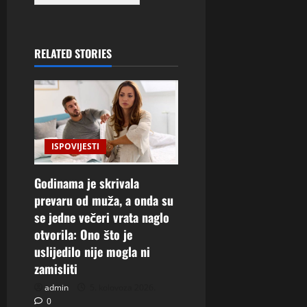
RELATED STORIES
ISPOVIJESTI
Godinama je skrivala
prevaru od muža, a onda su
se jedne večeri vrata naglo
otvorila: Ono što je
uslijedilo nije mogla ni
zamisliti
admin
5. kolovoza 2026.
0