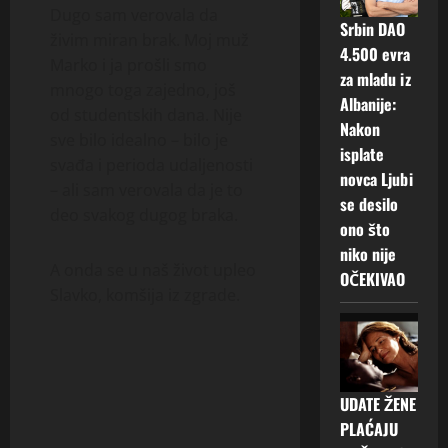
Dugo sam verovala da
Srbin DAO
živim miran brak. Moj muž
4.500 evra
Marko i ja prošli smo
za mladu iz
mnogo toga zajedno, još
Albanije:
od studentskih dana. Nije
Nakon
sve bilo idealno – bilo je
isplate
svađa i perioda udaljenosti
novca Ljubi
– ali sam verovala da je to
se desilo
deo svakog dugog braka.
ono što
niko nije
A onda se u naš život upleo
OČEKIVAO
Slavko, komšija iz zgrade.
UDATE ŽENE
PLAĆAJU