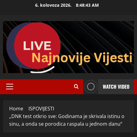
Skip
6. kolovoza 2026.
8:48:45 AM
to
content
WATCH VIDEO
Primary
Menu
Home
ISPOVIJESTI
„DNK test otkrio sve: Godinama je skrivala istinu o
sinu, a onda se porodica raspala u jednom danu“