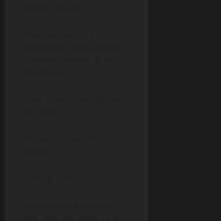
budem siguran.“
Pokušala sam da ga
odgovorim, da ga ubedim
da nema potrebe, ali on je
bio odlučan.
Kada su rezultati stigli, sve
se srušilo.
Marko nije vikao. Nije
plakao.
Samo je ćutao.
Njegov pogled je govorio
sve – šok, bol, izdaja i kraj