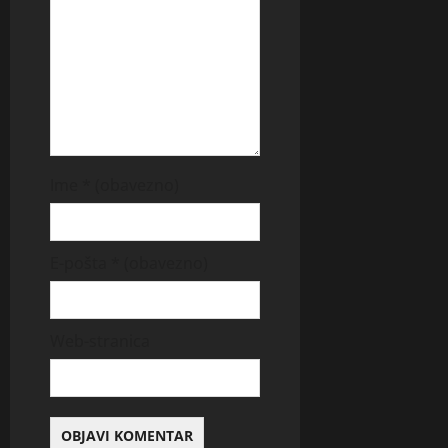
Ime
* (obavezno)
E-pošta
* (obavezno)
Web-stranica