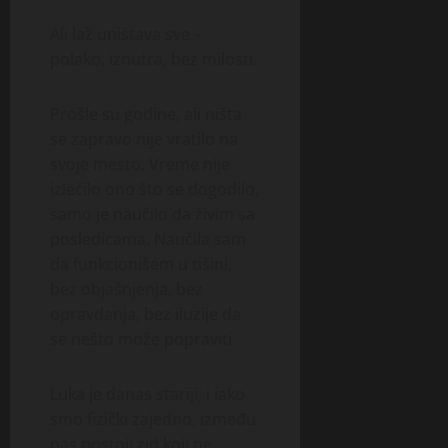
Ali laž uništava sve –
polako, iznutra, bez milosti.
Prošle su godine, ali ništa
se zapravo nije vratilo na
svoje mesto. Vreme nije
izlečilo ono što se dogodilo,
samo je naučilo da živim sa
posledicama. Naučila sam
da funkcionišem u tišini,
bez objašnjenja, bez
opravdanja, bez iluzije da
se nešto može popraviti.
Luka je danas stariji, i iako
smo fizički zajedno, između
nas postoji zid koji ne