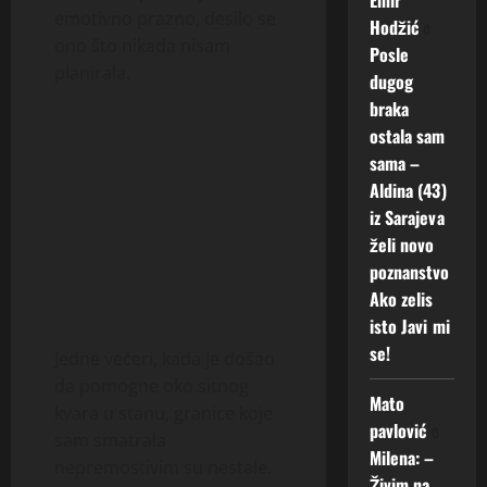
emotivno prazno, desilo se
Hodžić
o
ono što nikada nisam
Posle
planirala.
dugog
braka
ostala sam
sama –
Aldina (43)
iz Sarajeva
želi novo
poznanstvo
Ako zelis
isto Javi mi
se!
Jedne večeri, kada je došao
da pomogne oko sitnog
Mato
kvara u stanu, granice koje
pavlović
o
sam smatrala
Milena: –
nepremostivim su nestale.
Živim na