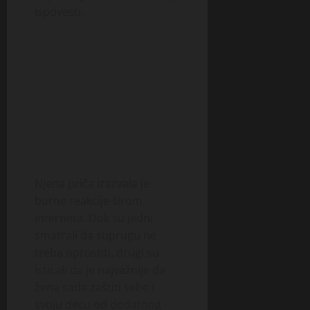
ispovesti.
Njena priča izazvala je
burne reakcije širom
interneta. Dok su jedni
smatrali da suprugu ne
treba oprostiti, drugi su
isticali da je najvažnije da
žena sada zaštiti sebe i
svoju decu od dodatnog