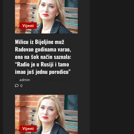
Vijesti
Milicu iz Bijeljine muž
Radovan godinama varao,
ona na šok način saznala:
“Radio je u Rusiji i tamo
imao još jednu porodicu”
admin
17. kolovoza 2025.
0
Vijesti