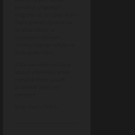
porodice, prijatelja i
razgovor sa stručnim licem
često pomažu ljudima da
se lakše izbore sa
emotivnim slomom i
donesu najbolje odluke za
svoju budućnost.
Priča ove žene postala je
upozorenje koliko jedan
trenutak može zauvek
promeniti život cele
porodice.
Izvor:
Kurir
/ Stil.rs