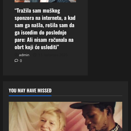
“Tražila sam muškog
sponzora na internetu, a kad
sam ga našla, rešila sam da
ga iscedim do poslednje
pare: Ali nisam računala na
obrt koji će uslediti”
admin
11. kolovoza 2025.
0
YOU MAY HAVE MISSED