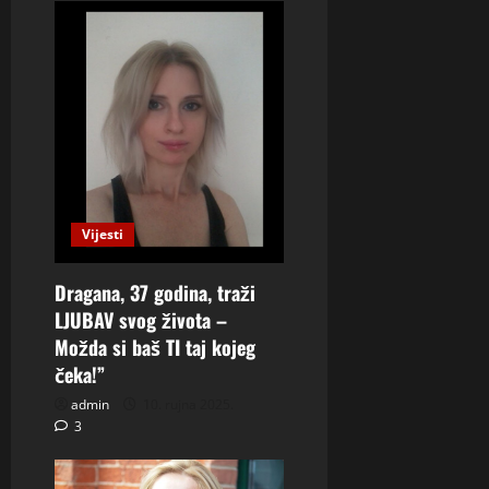
Vijesti
Dragana, 37 godina, traži
LJUBAV svog života –
Možda si baš TI taj kojeg
čeka!”
admin
10. rujna 2025.
3