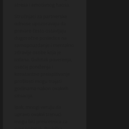
stresa i emotivnog haosa.
Stručnjaci za partnerske
odnose upozoravaju da
prevare često ostavljaju
dugoročne posledice na
samopouzdanje i mentalno
zdravlje osobe koja je
izdana. Gubitak poverenja,
osećaj poniženja i
konstantno preispitivanje
prošlosti mogu trajati
godinama nakon ovakvih
situacija.
Ipak, mnogi veruju da
upravo ovakvi trenuci
mogu biti prekretnica za
novi početak. Podrška