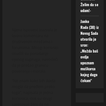
Želim da se
udam!-
Janko
o
Rada (38) iz
Njena ispovest izazvala je
Novog Sada
lavinu komentara na
otvorila je
društvenim mrežama i
srce:
forumima. Mnogi korisnici
„Možda baš
osudili su ponašanje
ovdje
njenog supruga, navodeći
upoznam
da je prešao granicu
muškarca
poverenja i morala.
kojeg dugo
čekam“
“Ne znam kako bih ikada
mogla da pređem preko
toga”, napisala je jedna
korisnica, dok su drugi
savetovali ženi da ne