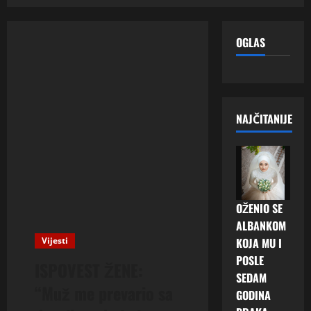
OGLAS
NAJČITANIJE
OŽENIO SE
ALBANKOM
Vijesti
KOJA MU I
POSLE
ISPOVEST ŽENE:
SEDAM
“Muž me prevario sa
GODINA