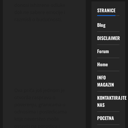
donosi ishitrene odluke
STRANICE
dok ne sabere emocije i
razmisli o budućnosti.
Blog
DISCLAIMER
Forum
Home
INFO
MAGAZIN
Ova priča još jednom je
KONTAKTIRAJTE
otvorila raspravu o
NAS
poverenju, granicama u
odnosima i posledicama
POCETNA
koje neverstvo može
ostaviti na porodicu i