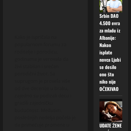
Srbin DAO
4.500 evra
za mladu iz
Kako je ispričala na
Albanije:
popularnom forumu za
Nakon
roditelje i porodicu,
isplate
godinama je verovala da
novca Ljubi
živi stabilan i srećan
se desilo
porodični život. Sa
ono što
suprugom je provela više
niko nije
od dve decenije u braku,
OČEKIVAO
zajedno su podizali decu i
gradili zajedničku
budućnost. Međutim,
poslednjih nedelja počela je
da primećuje promene u
UDATE ŽENE