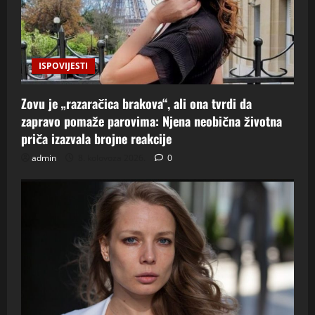
ISPOVIJESTI
Zovu je „razaračica brakova“, ali ona tvrdi da
zapravo pomaže parovima: Njena neobična životna
priča izazvala brojne reakcije
admin
8. kolovoza 2026.
0