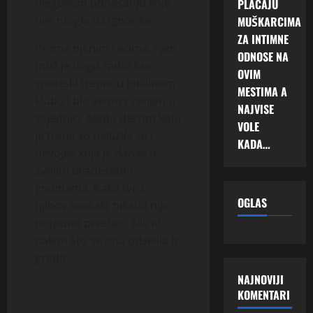
njegovom ponašanju koje
PLAĆAJU
nije mogla da ignoriše.
MUŠKARCIMA
ZA INTIMNE
Prema njenim rečima, njen
ODNOSE NA
muž je dugo radio kao
OVIM
sportski trener u lokalnom
MESTIMA A
klubu i bio veoma cenjen u
NAJVISE
zajednici. Među decom koju
VOLE
je trenirao nalazila se i
KADA…
devojka koja je danas u
svojim dvadesetim
godinama. Kako tvrdi,
OGLAS
njihov kontakt nikada nije
potpuno prestao, čak ni
nakon što se ona odselila iz
grada.
NAJNOVIJI
KOMENTARI