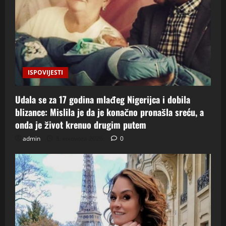
ISPOVIJESTI
Udala se za 17 godina mlađeg Nigerijca i dobila
blizance: Mislila je da je konačno pronašla sreću, a
onda je život krenuo drugim putem
admin
8. kolovoza 2026.
0