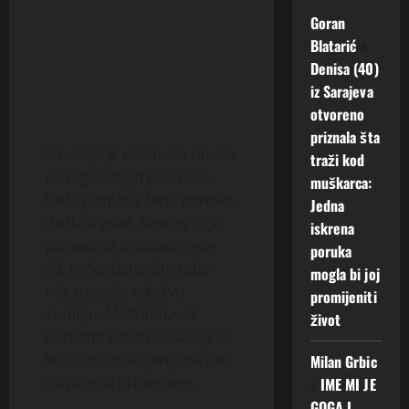
Goran
Blatarić
o
Denisa (40)
iz Sarajeva
otvoreno
priznala šta
Situacija je eskalirala tokom
traži kod
novogodišnjih praznika,
muškarca:
kada je mlada žena ponovo
Jedna
došla u grad. Suprug ju je
iskrena
pozvao na proslavu svog
poruka
50. rođendana, što tada
mogla bi joj
nije izazvalo nikakvu
promijeniti
sumnju. Međutim, već
život
naredne večeri izašao je iz
kuće uz objašnjenje da ide
Milan Grbic
na piće sa prijateljem.
o
IME MI JE
GOGA I