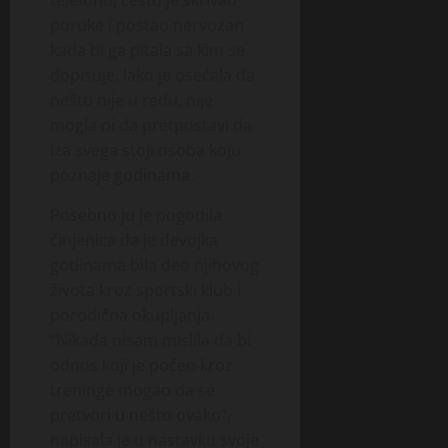
poruke i postao nervozan
kada bi ga pitala sa kim se
dopisuje. Iako je osećala da
nešto nije u redu, nije
mogla ni da pretpostavi da
iza svega stoji osoba koju
poznaje godinama.
Posebno ju je pogodila
činjenica da je devojka
godinama bila deo njihovog
života kroz sportski klub i
porodična okupljanja.
“Nikada nisam mislila da bi
odnos koji je počeo kroz
treninge mogao da se
pretvori u nešto ovako”,
napisala je u nastavku svoje