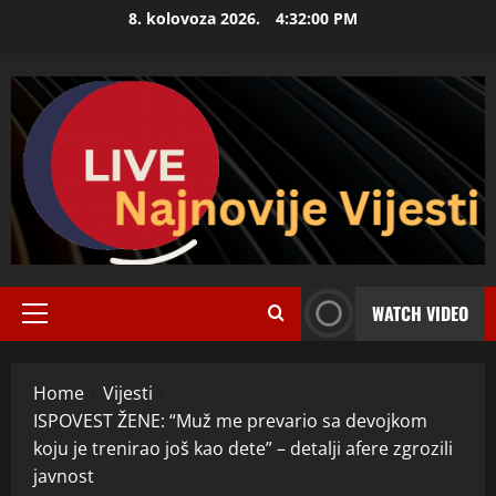
Skip
8. kolovoza 2026.
4:32:02 PM
to
content
WATCH VIDEO
Primary
Menu
Home
Vijesti
ISPOVEST ŽENE: “Muž me prevario sa devojkom
koju je trenirao još kao dete” – detalji afere zgrozili
javnost