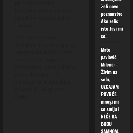
joj je da je završio u
želi novo
hotelskoj sobi sa mladom
poznanstvo
devojkom nakon izlaska i
Ako zelis
alkohola.
isto Javi mi
se!
“Bila sam potpuno
slomljena. Nisam mogla da
Mato
verujem šta slušam. Samo
pavlović
o
sam plakala”, napisala je u
Milena: –
svojoj objavi, dodajući da ju
Živim na
je posebno pogodila
selu,
činjenica da je ljubavnica
UZGAJAM
mlađa čak i od njihove
POVRĆE,
ćerke.
mnogi mi
se smiju i
NEĆE DA
BUDU
SAMNOM.