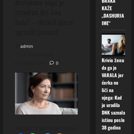
devojkom koju je
BRAKA
KAŽE
trenirao još kao
„DASHURIA
dete” – detalji afere
IME“
zgrozili javnost
admin
26. svibnja 2026.
Krivio ženu
4 minutes read
0
da ga je
VARALA jer
ćerka ne
liči na
njega: Kad
je uradila
DNK saznala
istinu posle
38 godina
PODELITE SA PRIJATELJIMA