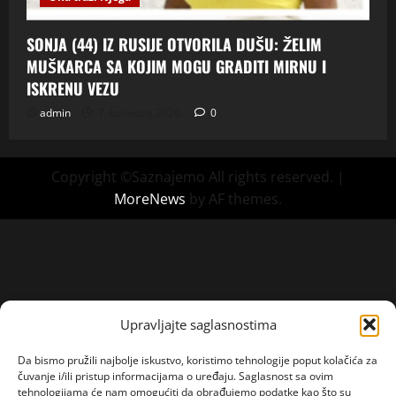
SONJA (44) IZ RUSIJE OTVORILA DUŠU: ŽELIM
MUŠKARCA SA KOJIM MOGU GRADITI MIRNU I
ISKRENU VEZU
admin
7. kolovoza 2026.
0
Copyright ©Saznajemo All rights reserved.
|
MoreNews
by AF themes.
Upravljajte saglasnostima
Da bismo pružili najbolje iskustvo, koristimo tehnologije poput kolačića za
čuvanje i/ili pristup informacijama o uređaju. Saglasnost sa ovim
tehnologijama će nam omogućiti da obrađujemo podatke kao što su