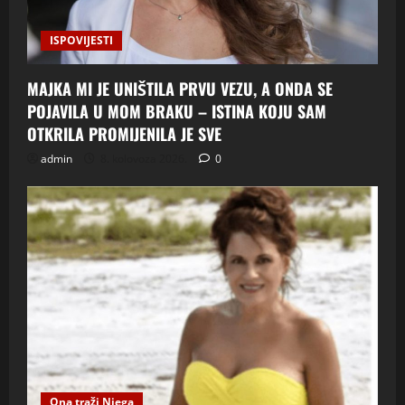
ISPOVIJESTI
MAJKA MI JE UNIŠTILA PRVU VEZU, A ONDA SE
POJAVILA U MOM BRAKU – ISTINA KOJU SAM
OTKRILA PROMIJENILA JE SVE
admin
8. kolovoza 2026.
0
Ona traži Njega