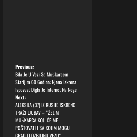
P
Previous:
Bila Je U Vezi Sa Muškarcem
o
Starijim 60 Godina: Njena Iskrena
Ispovest Digla Je Internet Na Noge
s
Next:
t
ALEKSIJA (37) IZ RUSIJE ISKRENO
TRAŽI LJUBAV – “ŽELIM
n
MUŠKARCA KOJI ĆE ME
POŠTOVATI I SA KOJIM MOGU
a
GRADITI OZBILJNU VEZU”