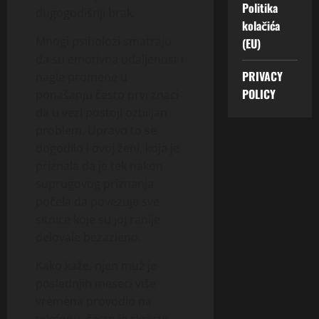
Politika
dugogodišnji brak.
kolačića
Mnogi psiholozi smatraju
(EU)
da su emotivna udaljenost i
PRIVACY
nagle promene u
POLICY
ponašanju često prvi znaci
da u vezi postoji ozbiljan
problem. Upravo to se
dogodilo i ovoj ženi, koja je
priznala da je tek nakon
suprugovog priznanja
počela da povezuje sve
sitnice koje su joj ranije
delovale bezazleno.
Kako kaže, njen muž je
poslednjih meseci više
vremena provodio na
telefonu, često je skrivao