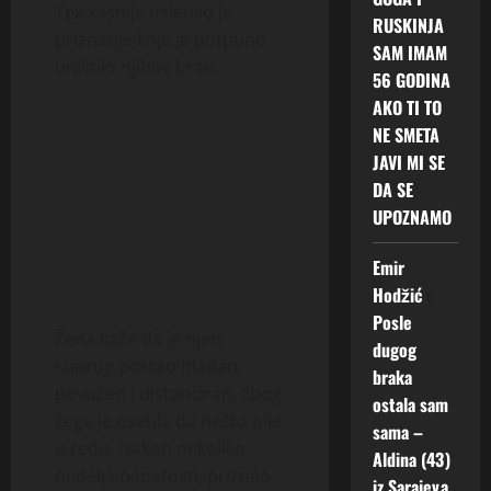
Tek kasnije usledilo je
RUSKINJA
priznanje koje je potpuno
SAM IMAM
uništilo njihov brak.
56 GODINA
AKO TI TO
NE SMETA
JAVI MI SE
DA SE
UPOZNAMO
Emir
Hodžić
o
Posle
Žena kaže da je njen
dugog
suprug postao hladan,
braka
povučen i distanciran, zbog
ostala sam
čega je osetila da nešto nije
sama –
u redu. Nakon nekoliko
Aldina (43)
nedelja napetosti, priznao
iz Sarajeva