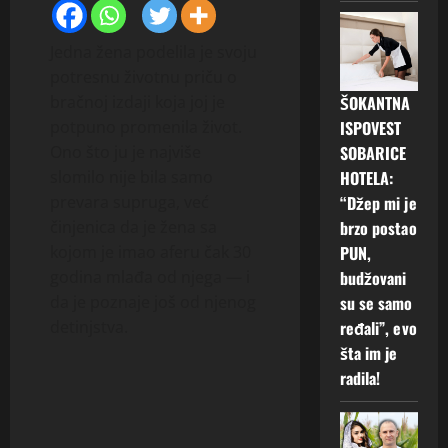
Jedna žena podelila je svoju
potresnu životnu priču o
bračnoj izdaji koja joj je
ŠOKANTNA
potpuno promenila život.
ISPOVEST
Ono što ju je najviše
SOBARICE
slomilo nije bila samo
HOTELA:
prevara supruga, već
“Džep mi je
činjenica da je žena sa
brzo postao
kojom je imao aferu čak 30
PUN,
godina mlađa od njega — i
budžovani
da je poznaje još od njenog
su se samo
detinjstva.
ređali”, evo
šta im je
radila!