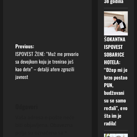
38 godina
ŠOKANTNA
P
Previous:
ISPOVEST
ISPOVEST ŽENE: “Muž me prevario
SOBARICE
o
sa devojkom koju je trenirao još
HOTELA:
kao dete” – detalji afere zgrozili
“Džep mi je
s
javnost
brzo postao
t
PUN,
budžovani
n
su se samo
Odgovori
ređali”, evo
a
šta im je
Vaša adresa e-pošte neće
v
radila!
biti objavljena.
Obavezna
polja su označena sa
*