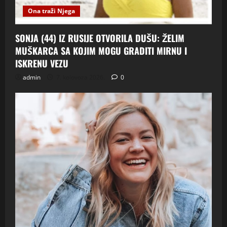
Ona traži Njega
SONJA (44) IZ RUSIJE OTVORILA DUŠU: ŽELIM
MUŠKARCA SA KOJIM MOGU GRADITI MIRNU I
ISKRENU VEZU
admin
7. kolovoza 2026.
0