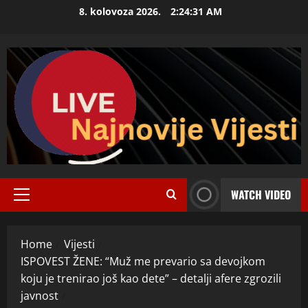
Skip
8. kolovoza 2026.
2:24:32 AM
to
content
WATCH VIDEO
Primary
Menu
Home
Vijesti
ISPOVEST ŽENE: “Muž me prevario sa devojkom
koju je trenirao još kao dete” – detalji afere zgrozili
javnost