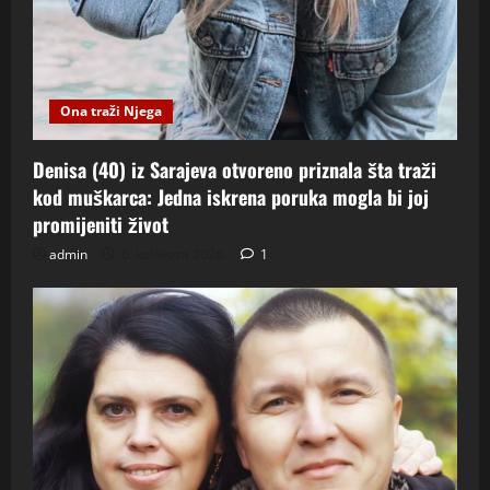
Ona traži Njega
Denisa (40) iz Sarajeva otvoreno priznala šta traži
kod muškarca: Jedna iskrena poruka mogla bi joj
promijeniti život
admin
6. kolovoza 2026.
1