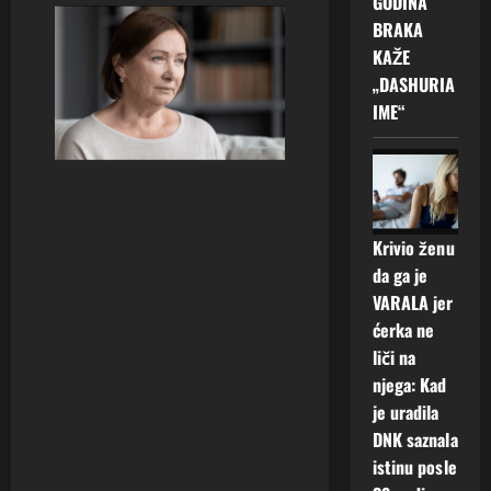
GODINA
BRAKA
KAŽE
„DASHURIA
IME“
Krivio ženu
da ga je
VARALA jer
ćerka ne
liči na
njega: Kad
je uradila
DNK saznala
istinu posle