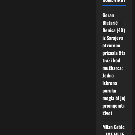
Goran
Blatarić
o
Denisa (40)
iz Sarajeva
otvoreno
priznala šta
traži kod
muškarca:
Jedna
iskrena
poruka
mogla bi joj
promijeniti
život
Milan Grbic
o
IME MI JE