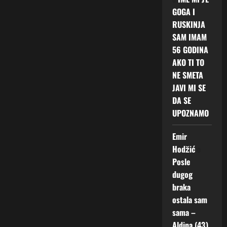
GOGA I
RUSKINJA
SAM IMAM
56 GODINA
AKO TI TO
NE SMETA
JAVI MI SE
DA SE
UPOZNAMO
Emir
Hodžić
o
Posle
dugog
braka
ostala sam
sama –
Aldina (43)