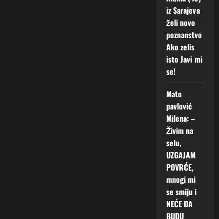
iz Sarajeva
želi novo
poznanstvo
Ako zelis
isto Javi mi
se!
Mato
pavlović
o
Milena: –
Živim na
selu,
UZGAJAM
POVRĆE,
mnogi mi
se smiju i
NEĆE DA
BUDU