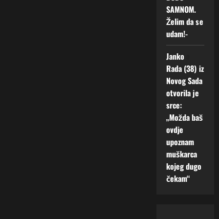
SAMNOM.
Želim da se
udam!-
Janko
o
Rada (38) iz
Novog Sada
otvorila je
srce:
„Možda baš
ovdje
upoznam
muškarca
kojeg dugo
čekam“