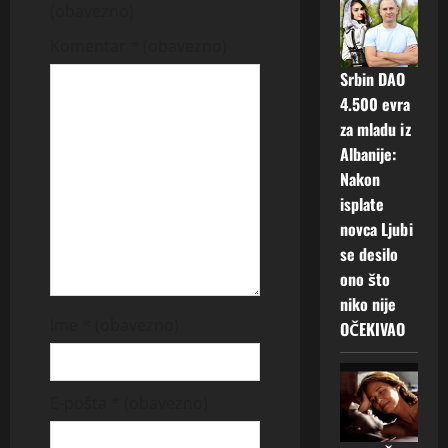
i
(obavezno)
g
Komentar
* (obavezno)
a
Srbin DAO
4.500 evra
t
za mladu iz
Albanije:
i
Nakon
o
isplate
novca Ljubi
n
se desilo
ono što
niko nije
Ime
* (obavezno)
OČEKIVAO
E-pošta
* (obavezno)