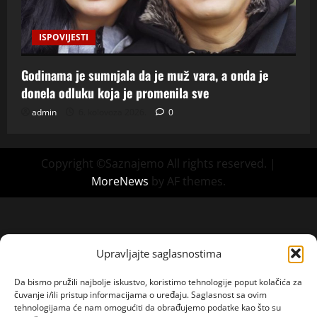
ISPOVIJESTI
Godinama je sumnjala da je muž vara, a onda je
donela odluku koja je promenila sve
admin
6. kolovoza 2026.
0
Copyright ©Saznajemo All rights reserved.
|
MoreNews
by AF themes.
Upravljajte saglasnostima
Da bismo pružili najbolje iskustvo, koristimo tehnologije poput kolačića za
čuvanje i/ili pristup informacijama o uređaju. Saglasnost sa ovim
tehnologijama će nam omogućiti da obrađujemo podatke kao što su