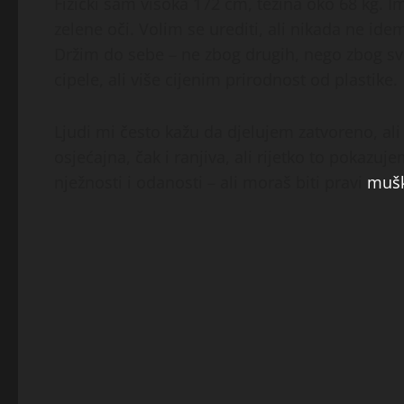
Fizički sam visoka 172 cm, težina oko 68 kg. I
zelene oči. Volim se urediti, ali nikada ne ide
Držim do sebe – ne zbog drugih, nego zbog svo
cipele, ali više cijenim prirodnost od plastike.
Ljudi mi često kažu da djelujem zatvoreno, al
osjećajna, čak i ranjiva, ali rijetko to pokazuj
nježnosti i odanosti – ali moraš biti pravi
mušk