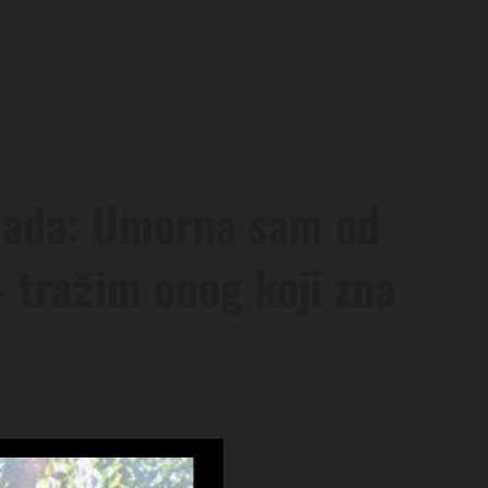
 Sada: Umorna sam od
tražim onog koji zna