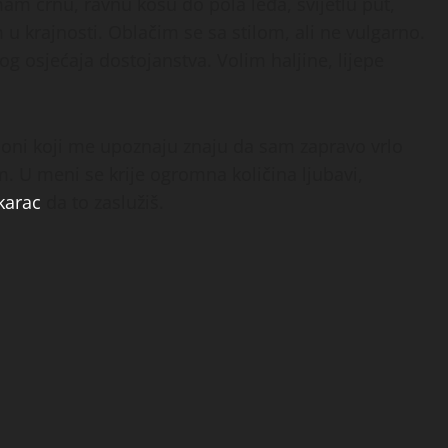
mam crnu, ravnu kosu do pola leđa, svijetlu put,
m u krajnosti. Oblačim se sa stilom, ali ne vulgarno.
g osjećaja dostojanstva. Volim haljine, lijepe
i oni koji me upoznaju znaju da sam zapravo vrlo
em. U meni se krije ogromna količina ljubavi,
arac
da to zaslužiš.