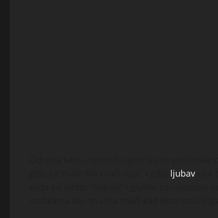
Odrasla sam u porodici gdje su se poštovale p
gdje se znalo šta znači riječ, i gdje
ljubav
nije 
kada svi nešto “fejkuju” i glume savršenstvo 
muškarca koji zna šta znači kad žena spusti gl