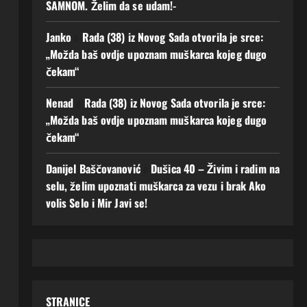
SAMNOM. Želim da se udam!-
Janko
o
Rada (38) iz Novog Sada otvorila je srce:
„Možda baš ovdje upoznam muškarca kojeg dugo
čekam“
Nenad
o
Rada (38) iz Novog Sada otvorila je srce:
„Možda baš ovdje upoznam muškarca kojeg dugo
čekam“
Danijel Baščovanović
o
Dušica 40 – Živim i radim na
selu, želim upoznati muškarca za vezu i brak Ako
volis Selo i Mir Javi se!
STRANICE