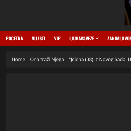
POCETNA
VIJESTI
VIP
LJUBAV&VEZE
ZANIMLJIVO
Home
Ona traži Njega
“Jelena (38) iz Novog Sada: