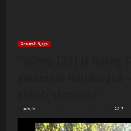
Ona traži Njega
“Jelena (38) iz Novog
modernih muškaraca – 
voljeti starinski!”
admin
29. srpnja 2025.
4 minutes read
3