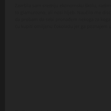
Završila sam srednju ekonomsku školu, radim 
to glamurozno, ali nosi hljeb. Naučilo me disci
da probam da sebi pronađem nekoga za koga ć
ću kupiti omiljenu čokoladu jer ga poznajem u