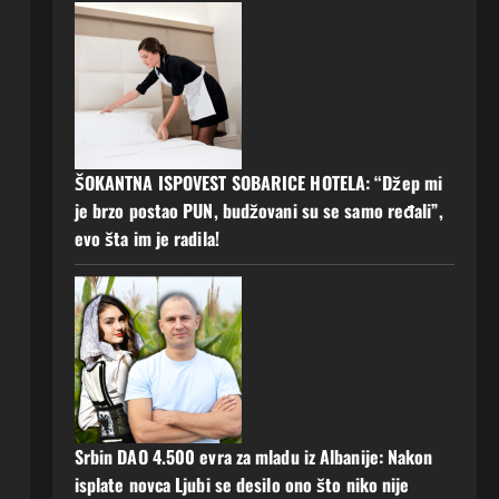
ŠOKANTNA ISPOVEST SOBARICE HOTELA: “Džep mi
je brzo postao PUN, budžovani su se samo ređali”,
evo šta im je radila!
Srbin DAO 4.500 evra za mladu iz Albanije: Nakon
isplate novca Ljubi se desilo ono što niko nije