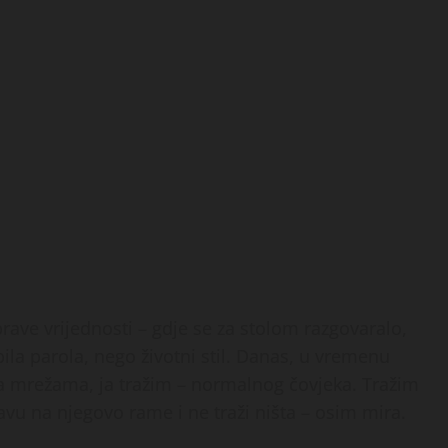
rave vrijednosti – gdje se za stolom razgovaralo,
bila parola, nego životni stil. Danas, u vremenu
na mrežama, ja tražim – normalnog čovjeka. Tražim
avu na njegovo rame i ne traži ništa – osim mira.