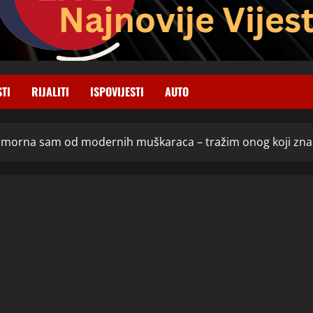
STI
RIJALITI
ISPOVIJESTI
AUTO
 Umorna sam od modernih muškaraca – tražim onog koji zna vo