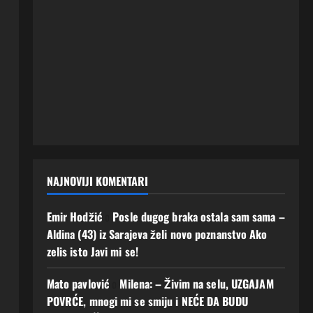
NAJNOVIJI KOMENTARI
Emir Hodžić
o
Posle dugog braka ostala sam sama –
Aldina (43) iz Sarajeva želi novo poznanstvo Ako
zelis isto Javi mi se!
Mato pavlović
o
Milena: – Živim na selu, UZGAJAM
POVRĆE, mnogi mi se smiju i NEĆE DA BUDU