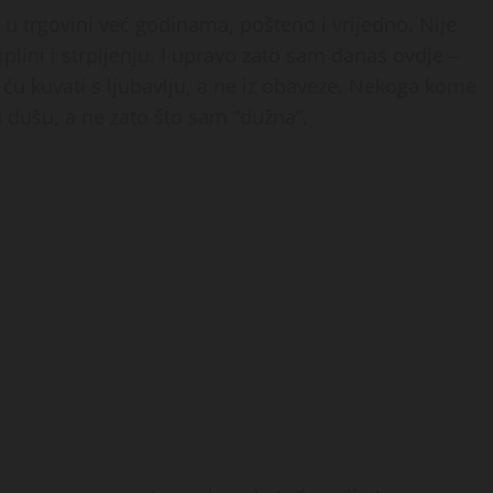
u trgovini već godinama, pošteno i vrijedno. Nije
plini i strpljenju. I upravo zato sam danas ovdje –
u kuvati s ljubavlju, a ne iz obaveze. Nekoga kome
 dušu, a ne zato što sam “dužna”.