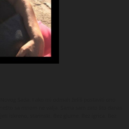
 Novog Sada. I ako mi odmah želiš postaviti ono
o nešto sa mnom ne valja. Sama sam zato što danas
eti iskreno, starinski. Bez glume. Bez igrica. Bez