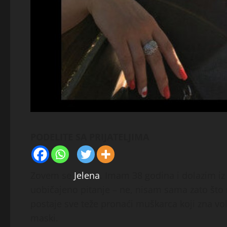
PODELITE SA PRIJATELJIMA
Zovem se
Jelena
. Imam 38 godina i dolazim iz
uobičajeno pitanje – ne, nisam sama zato št
postaje sve teže pronaći muškarca koji zna volj
maski.