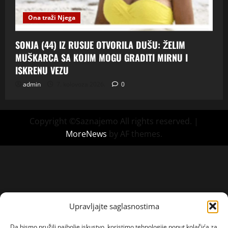
Ona traži Njega
SONJA (44) IZ RUSIJE OTVORILA DUŠU: ŽELIM
MUŠKARCA SA KOJIM MOGU GRADITI MIRNU I
ISKRENU VEZU
admin
7. kolovoza 2026.
0
Copyright ©Saznajemo All rights reserved.
|
MoreNews
by AF themes.
Upravljajte saglasnostima
Da bismo pružili najbolje iskustvo, koristimo tehnologije poput kolačića za