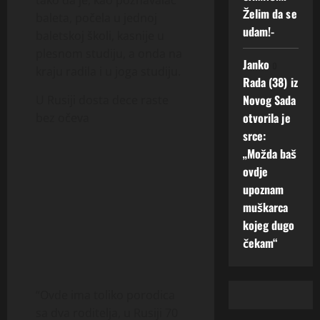
tako da je, kao poznavalac
Želim da se
baleta, počela u jednoj
udam!-
baletskoj školi, kasnije u
plesnom studiju, a onda na
Janko
o
kraju radila i u joga studiju.
Rada (38) iz
Novog Sada
U Rusiji dosta dece raste
otvorila je
bez očeva
srce:
„Možda baš
ovdje
upoznam
muškarca
kojeg dugo
čekam“
“Ovde ima toliko porodica
sa dva roditelja, u Rusiji 70