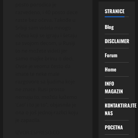
posto porodica je
STRANICE
razvedeno, i 40 posto dece
raste bez očeva. Takođe u
Blog
Srbiji sam videla mnogo
očeva koji se igraju i šetaju
DISCLAIMER
sa svojom decom, u Rusiji
to ne možete videti jer
Forum
samo majke brinu o deci.
Ovde je veoma često da
Home
imate te neke male
razgovore sa ljudima koje
INFO
ne znate. Rusi prosto
MAGAZIN
nemaju to, možda kažemo
‘ćao’ i to je to”, objasnila je
KONTAKTIRAJTE
ona o još jednoj razlici koju
NAS
je zapazila.
POCETNA
IZVOR:ESPRESO.CO