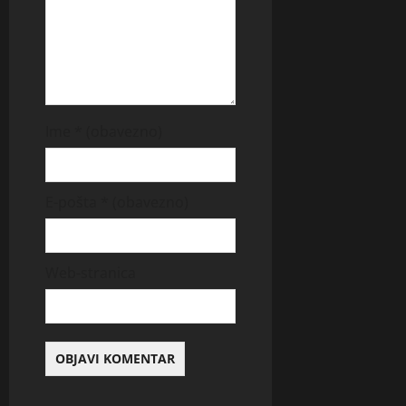
Ime
* (obavezno)
E-pošta
* (obavezno)
Web-stranica