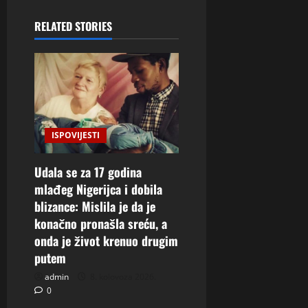
RELATED STORIES
ISPOVIJESTI
Udala se za 17 godina
mlađeg Nigerijca i dobila
blizance: Mislila je da je
konačno pronašla sreću, a
onda je život krenuo drugim
putem
admin
8. kolovoza 2026.
0