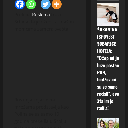
Prelepa
Ruskinja
traži
Srbina da je oženi, ali našim
momcima zamera svašta
ŠOKANTNA
ISPOVEST
SOBARICE
HOTELA:
“Džep mi je
brzo postao
PUN,
budžovani
su se samo
ređali”, evo
Ruskinja koja se na
šta im je
mrežama predstavlja kao
radila!
Polina se sa samo 19
godina preselila u Srbiju i