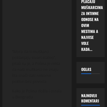
PLAĆAJU
MUŠKARCIMA
ZA INTIMNE
ODNOSE NA
OVIM
MESTIMA A
NAJVISE
VOLE
KADA…
“Mora da ti muškarci
poklanjaju stvari stalno”,
pitali su je, a Polina je rekla
OGLAS
da naši muškarci ne znaju
šta znači dati nekome
poklon bez povoda.
Kako je Polina došla i ostala
NAJNOVIJI
u Beogradu
KOMENTARI