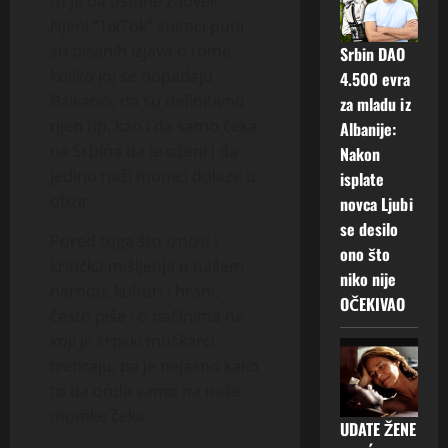
tu je da ostane zauvek!
Njeni “TikTok” snimci puni
su pisanih izjava o tome
Srbin DAO
koliko joj se dopadaju
4.500 evra
Balkanci, da su definitivno
za mladu iz
njen tip, kao i da samo čeka
Albanije:
na Srbina da je oženi i da
Nakon
jedino naši momci dolaze u
isplate
obzir.
novca Ljubi
se desilo
Pored toga što iznosi i
ono što
kritička mišljenja o našem
niko nije
narodu, kulturi i hrani,
OČEKIVAO
često piše i o načinima na
koji je srpski muškarci
tretiraju, pa je nejasno kako
to da onda samo na naše
momke čeka.
UDATE ŽENE