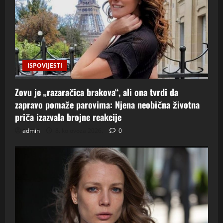
ISPOVIJESTI
Zovu je „razaračica brakova“, ali ona tvrdi da
zapravo pomaže parovima: Njena neobična životna
priča izazvala brojne reakcije
admin
8. kolovoza 2026.
0