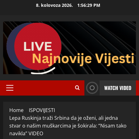
Skip
8. kolovoza 2026.
1:56:30 PM
to
content
WATCH VIDEO
Primary
Menu
Home
ISPOVIJESTI
Lepa Ruskinja traži Srbina da je oženi, ali jedna
stvar o našim muškarcima je šokirala: “Nisam tako
navikla” VIDEO