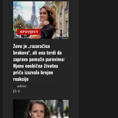
ISPOVIJESTI
Zovu je „razaračica
brakova“, ali ona tvrdi da
zapravo pomaže parovima:
Njena neobična životna
priča izazvala brojne
reakcije
admin
8. kolovoza 2026.
0