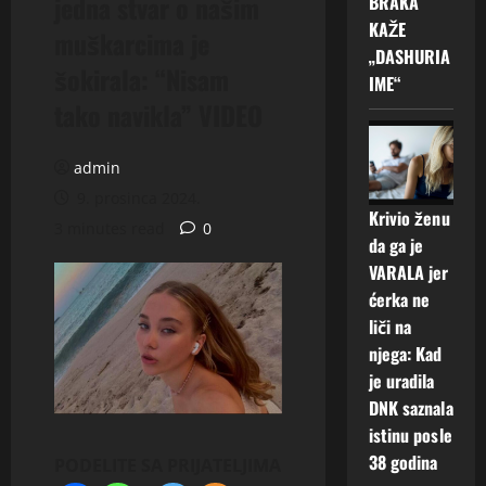
jedna stvar o našim
BRAKA
KAŽE
muškarcima je
„DASHURIA
šokirala: “Nisam
IME“
tako navikla” VIDEO
admin
9. prosinca 2024.
Krivio ženu
3 minutes read
0
da ga je
VARALA jer
ćerka ne
liči na
njega: Kad
je uradila
DNK saznala
istinu posle
38 godina
PODELITE SA PRIJATELJIMA