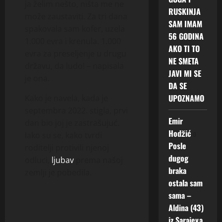
ja želim nešto, ništa me ne
RUSKINJA
može zaustaviti. Za tri dana
SAM IMAM
spakovala sam kofer, uzela
56 GODINA
1.000 evra i krenula. 1.000
AKO TI TO
evra za preseljenje u drugu
NE SMETA
državu, da ludo! – napisala
JAVI MI SE
je ona.
DA SE
UPOZNAMO
Kako je navela, kada je
septembra 2022. stigla, prvi
Emir
dan bio joj je zastrašujuć.
Hodžić
o
Iako su se, kako tvrdi
Posle
roditelji protivili njenoj
dugog
odluci,
ljubav
prema našoj
braka
zemlji je pobedila.
ostala sam
sama –
Aldina (43)
iz Sarajeva