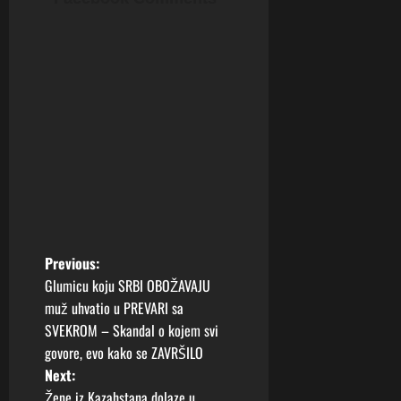
P
Previous:
Glumicu koju SRBI OBOŽAVAJU
o
muž uhvatio u PREVARI sa
SVEKROM – Skandal o kojem svi
s
govore, evo kako se ZAVRŠILO
t
Next:
Žene iz Kazahstana dolaze u