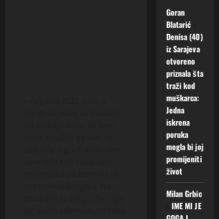
Goran
Blatarić
o
Denisa (40)
iz Sarajeva
otvoreno
priznala šta
traži kod
muškarca:
– Avgusta 2022. sam u
Jedna
Beograd došla sa majkom
iskrena
na nedelju dana, ali sam
poruka
onda shvatila da sam se
mogla bi joj
zaljubila u grad. Kada sam
promijeniti
se vratila kući rekla sam
život
roditeljima da želim da se
preselim u Beograd. Na
Milan Grbic
prvu, oni su bili protiv toga
o
IME MI JE
jer su bili zabrinuti. Ali kada
GOGA I