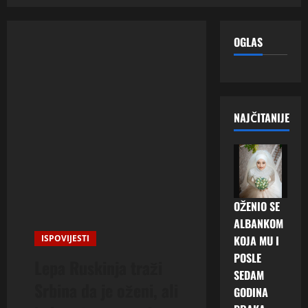
OGLAS
NAJČITANIJE
OŽENIO SE
ALBANKOM
ISPOVIJESTI
KOJA MU I
POSLE
Lepa Ruskinja traži
SEDAM
Srbina da je oženi, ali
GODINA