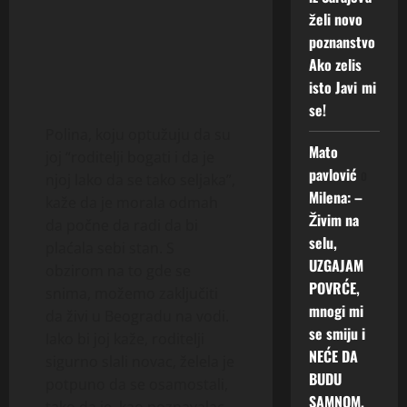
želi novo
poznanstvo
Ako zelis
isto Javi mi
se!
Polina, koju optužuju da su
Mato
joj “roditelji bogati i da je
pavlović
o
njoj lako da se tako seljaka”,
Milena: –
kaže da je morala odmah
Živim na
da počne da radi da bi
selu,
plaćala sebi stan. S
UZGAJAM
obzirom na to gde se
POVRĆE,
snima, možemo zaključiti
mnogi mi
da živi u Beogradu na vodi.
se smiju i
Iako bi joj kaže, roditelji
NEĆE DA
sigurno slali novac, želela je
BUDU
potpuno da se osamostali,
SAMNOM.