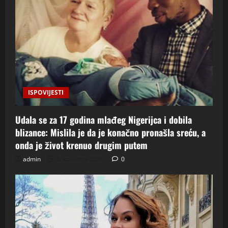
ISPOVIJESTI
Udala se za 17 godina mlađeg Nigerijca i dobila
blizance: Mislila je da je konačno pronašla sreću, a
onda je život krenuo drugim putem
admin
8. kolovoza 2026.
0