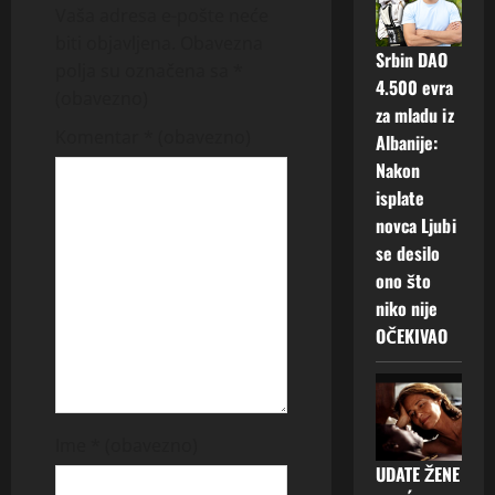
Vaša adresa e-pošte neće
v
biti objavljena.
Obavezna
Srbin DAO
polja su označena sa
*
i
4.500 evra
(obavezno)
za mladu iz
g
Komentar
* (obavezno)
Albanije:
Nakon
a
isplate
t
novca Ljubi
se desilo
i
ono što
niko nije
o
OČEKIVAO
n
Ime
* (obavezno)
UDATE ŽENE