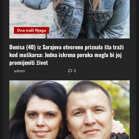
Ona traži Njega
Denisa (40) iz Sarajeva otvoreno priznala šta traži
kod muškarca: Jedna iskrena poruka mogla bi joj
promijeniti život
admin
6. kolovoza 2026.
0