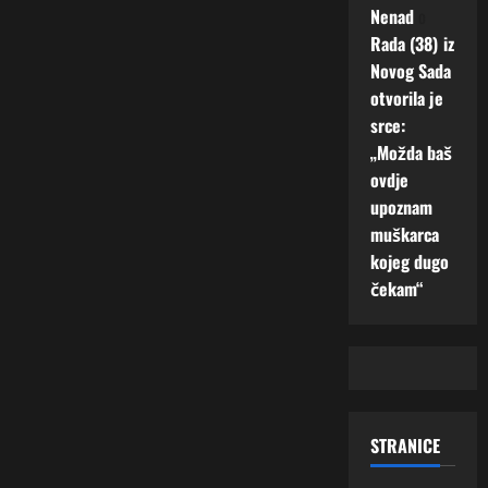
Nenad
o
Rada (38) iz
Novog Sada
otvorila je
srce:
„Možda baš
ovdje
upoznam
muškarca
kojeg dugo
čekam“
STRANICE