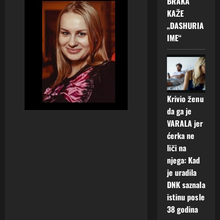
BRAKA
KAŽE
„DASHURIA
IME“
Krivio ženu
da ga je
VARALA jer
ćerka ne
liči na
njega: Kad
je uradila
DNK saznala
istinu posle
38 godina