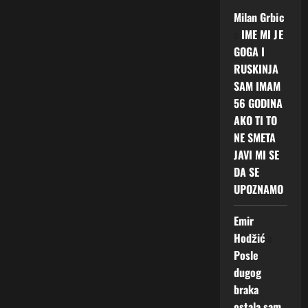
Milan Grbic
o
IME MI JE
GOGA I
RUSKINJA
SAM IMAM
56 GODINA
AKO TI TO
NE SMETA
JAVI MI SE
DA SE
UPOZNAMO
Emir
Hodžić
o
Posle
dugog
braka
ostala sam