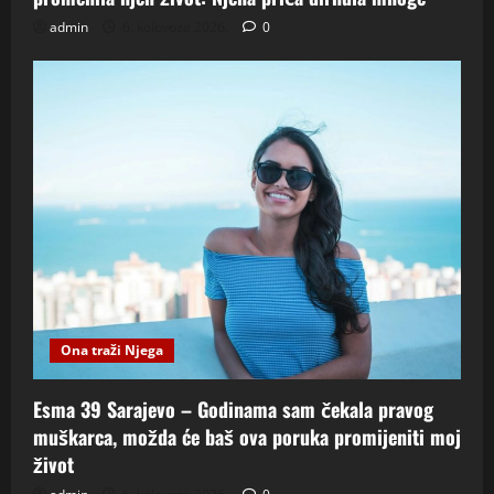
admin
6. kolovoza 2026.
0
Ona traži Njega
Esma 39 Sarajevo – Godinama sam čekala pravog
muškarca, možda će baš ova poruka promijeniti moj
život