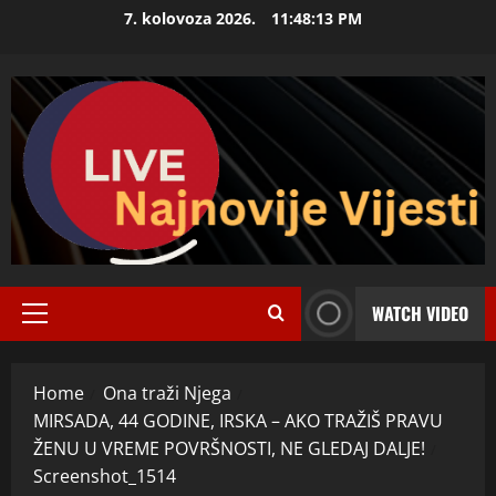
Skip
7. kolovoza 2026.
11:48:14 PM
to
content
WATCH VIDEO
Primary
Menu
Home
Ona traži Njega
MIRSADA, 44 GODINE, IRSKA – AKO TRAŽIŠ PRAVU
ŽENU U VREME POVRŠNOSTI, NE GLEDAJ DALJE!
Screenshot_1514