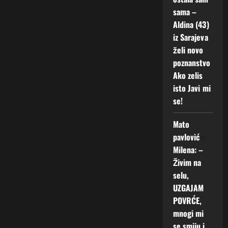
sama –
Aldina (43)
iz Sarajeva
želi novo
poznanstvo
Ako zelis
isto Javi mi
se!
Mato
pavlović
o
Milena: –
Živim na
selu,
UZGAJAM
POVRĆE,
mnogi mi
se smiju i