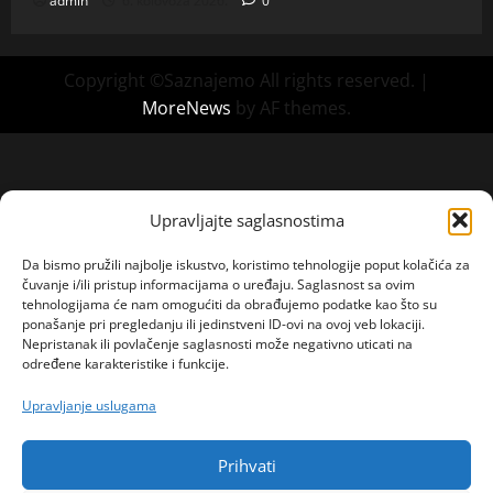
admin
6. kolovoza 2026.
0
Copyright ©Saznajemo All rights reserved.
|
MoreNews
by AF themes.
Upravljajte saglasnostima
Da bismo pružili najbolje iskustvo, koristimo tehnologije poput kolačića za
čuvanje i/ili pristup informacijama o uređaju. Saglasnost sa ovim
tehnologijama će nam omogućiti da obrađujemo podatke kao što su
ponašanje pri pregledanju ili jedinstveni ID-ovi na ovoj veb lokaciji.
Nepristanak ili povlačenje saglasnosti može negativno uticati na
određene karakteristike i funkcije.
Upravljanje uslugama
Prihvati