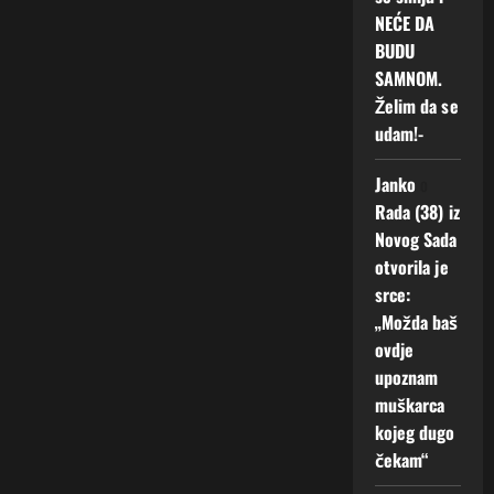
NEĆE DA
BUDU
SAMNOM.
Želim da se
udam!-
Janko
o
Rada (38) iz
Novog Sada
otvorila je
srce:
„Možda baš
ovdje
upoznam
muškarca
kojeg dugo
čekam“