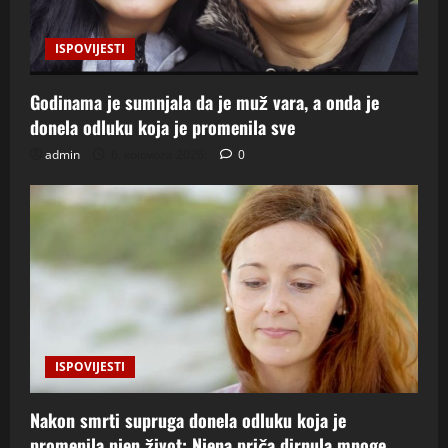
ISPOVIJESTI
Godinama je sumnjala da je muž vara, a onda je
donela odluku koja je promenila sve
admin
6. kolovoza 2026.
0
ISPOVIJESTI
Nakon smrti supruga donela odluku koja je
promenila njen život: Njena priča dirnula mnoge