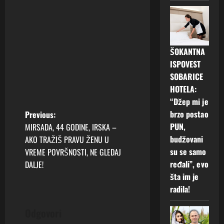
ŠOKANTNA
ISPOVEST
SOBARICE
HOTELA:
“Džep mi je
P
brzo postao
Previous:
PUN,
MIRSADA, 44 GODINE, IRSKA –
o
budžovani
AKO TRAŽIŠ PRAVU ŽENU U
su se samo
VREME POVRŠNOSTI, NE GLEDAJ
s
ređali”, evo
DALJE!
t
šta im je
radila!
n
Odgovori
a