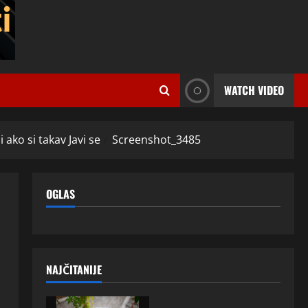
WATCH VIDEO
ako si takav Javi se
Screenshot_3485
OGLAS
NAJČITANIJE