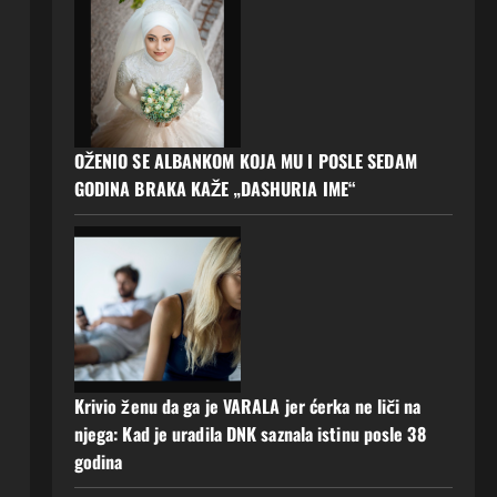
OŽENIO SE ALBANKOM KOJA MU I POSLE SEDAM
GODINA BRAKA KAŽE „DASHURIA IME“
Krivio ženu da ga je VARALA jer ćerka ne liči na
njega: Kad je uradila DNK saznala istinu posle 38
godina