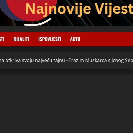
STI
RIJALITI
ISPOVIJESTI
AUTO
a otkriva svoju najveću tajnu –Trazim Muskarca slicnog Sebi 