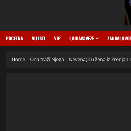
POCETNA
VIJESTI
VIP
LJUBAV&VEZE
ZANIMLJIVO
Home
Ona traži Njega
Nevena(33) žena iz Zrenjanin