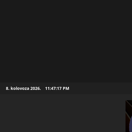
Skip
8. kolovoza 2026.
11:47:19 PM
to
content