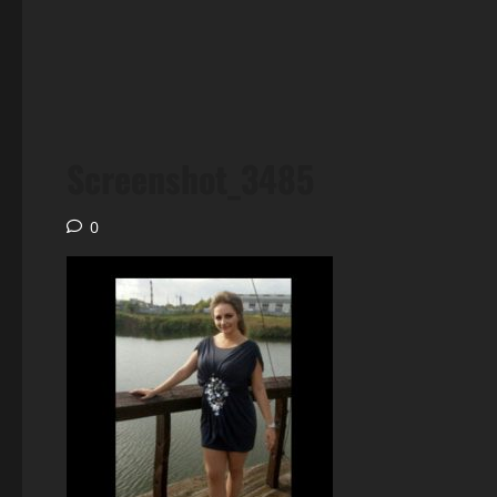
Screenshot_3485
0