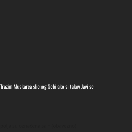
Trazim Muskarca slicnog Sebi ako si takav Javi se
polja su označena sa
* (obavezno)