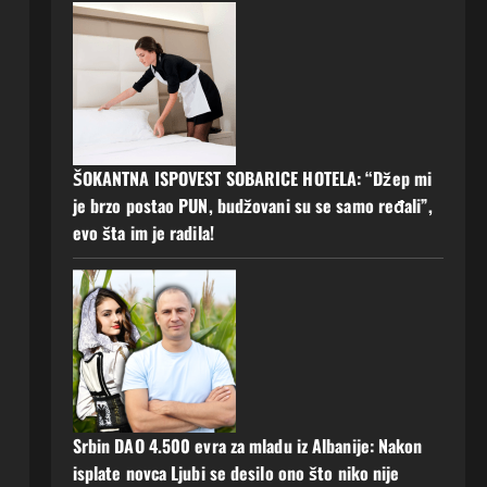
ŠOKANTNA ISPOVEST SOBARICE HOTELA: “Džep mi
je brzo postao PUN, budžovani su se samo ređali”,
evo šta im je radila!
Srbin DAO 4.500 evra za mladu iz Albanije: Nakon
isplate novca Ljubi se desilo ono što niko nije