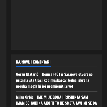
NAJNOVIJI KOMENTARI
Goran Blatarić
o
Denisa (40) iz Sarajeva otvoreno
priznala šta traži kod muškarca: Jedna iskrena
poruka mogla bi joj promijeniti život
Milan Grbic
o
IME MI JE GOGA I RUSKINJA SAM
IMAM 56 GODINA AKO TI TO NE SMETA JAVI MI SE DA