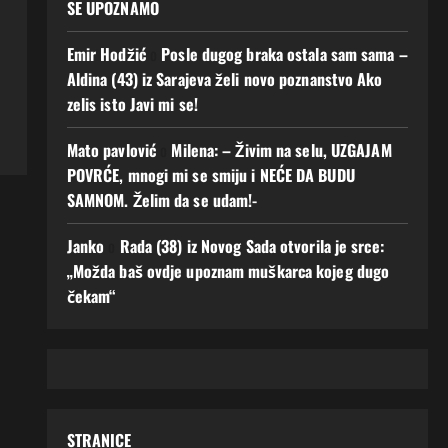
SE UPOZNAMO
Emir Hodžić
o
Posle dugog braka ostala sam sama –
Aldina (43) iz Sarajeva želi novo poznanstvo Ako
zelis isto Javi mi se!
Mato pavlović
o
Milena: – Živim na selu, UZGAJAM
POVRĆE, mnogi mi se smiju i NEĆE DA BUDU
SAMNOM. Želim da se udam!-
Janko
o
Rada (38) iz Novog Sada otvorila je srce:
„Možda baš ovdje upoznam muškarca kojeg dugo
čekam“
STRANICE