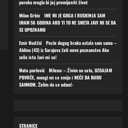
poruka mogla bi joj promijeniti život
Milan Grbic
o
IME MI JE GOGA I RUSKINJA SAM
IMAM 56 GODINA AKO TI TO NE SMETA JAVI MI SE DA
SE UPOZNAMO
Emir Hodžić
o
Posle dugog braka ostala sam sama –
Aldina (43) iz Sarajeva želi novo poznanstvo Ako
zelis isto Javi mi se!
Mato pavlović
o
Milena: – Živim na selu, UZGAJAM
POVRĆE, mnogi mi se smiju i NEĆE DA BUDU
SAMNOM. Želim da se udam!-
STRANICE