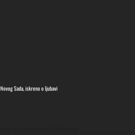
Novog Sada, iskreno o ljubavi
polja su označena sa
* (obavezno)