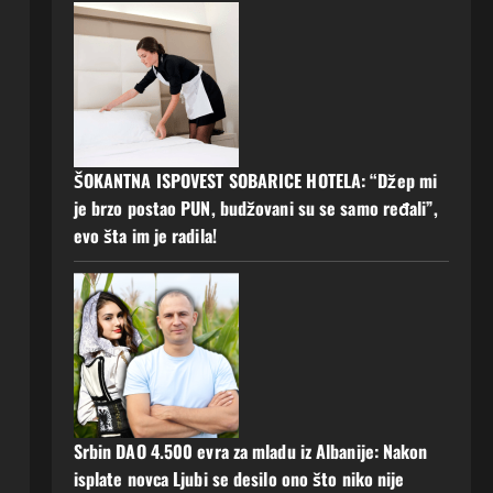
ŠOKANTNA ISPOVEST SOBARICE HOTELA: “Džep mi
je brzo postao PUN, budžovani su se samo ređali”,
evo šta im je radila!
Srbin DAO 4.500 evra za mladu iz Albanije: Nakon
isplate novca Ljubi se desilo ono što niko nije