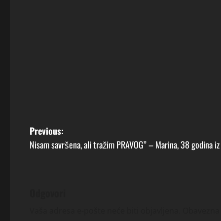
P
Previous:
Nisam savršena, ali tražim PRAVOG” – Marina, 38 godina iz 
o
s
t
Odgovori
n
Vaša adresa e-pošte neće biti objavljena.
Obavezna 