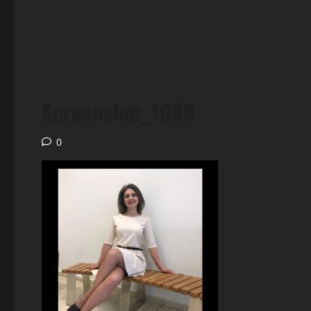
Screenshot_1088
0