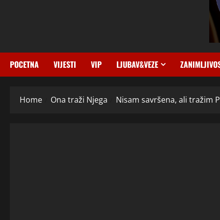
POCETNA
VIJESTI
VIP
LJUBAV&VEZE
ZANIMLJIVO
Home
Ona traži Njega
Nisam savršena, ali tražim 