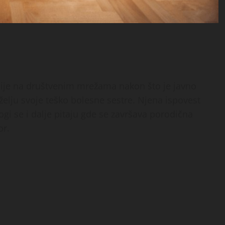
kcije na društvenim mrežama nakon što je javno
želju svoje teško bolesne sestre. Njena ispovest
ogi se i dalje pitaju gde se završava porodična
or.