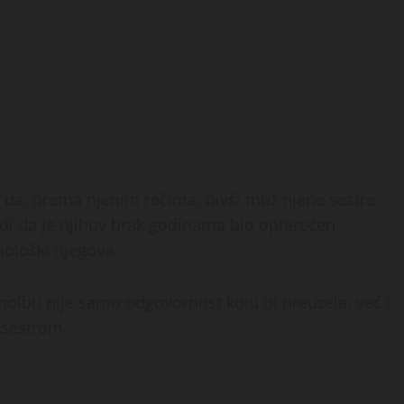
 da, prema njenim rečima, bivši muž njene sestre
rdi da je njihov brak godinama bio opterećen
iološki njegova.
molbu nije samo odgovornost koju bi preuzela, već i
 sestrom.