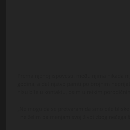
Prema njenoj ispovesti, među njima nikada nij
godina, a detinjstvo pamti po brojnim neprija
nisu bile u kontaktu, osim u retkim porodični
„Ne mogu da se pretvaram da smo bile bliske
i ne želim da menjam svoj život zbog nečega št