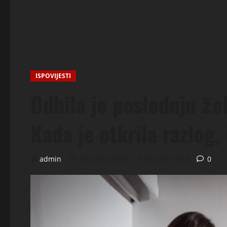
ISPOVIJESTI
Odbila je poslednju že
Kada je otkrila razlog,
admin
16. lipnja 2026.
4 minutes read
0