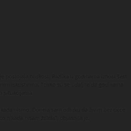
e postojala bliskost. Razlika u godinama iznosi šest
tnim iskustvima. Toliko su se udaljile da godinama
m situacijama.
 kada nismo. Donela sam odluku da živim bez dece
o nikada nisam želela“, objasnila je.