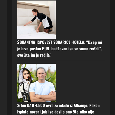
ŠOKANTNA ISPOVEST SOBARICE HOTELA: “Džep mi
je brzo postao PUN, budžovani su se samo ređali”,
evo šta im je radila!
Srbin DAO 4.500 evra za mladu iz Albanije: Nakon
isplate novca Ljubi se desilo ono što niko nije