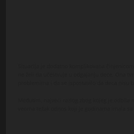
Situacija je dodatno komplikovana činjenicom
ne želi da učestvuje u odgajanju dece. Ona tv
problemima i da se ispostavilo da deca nisu b
Međutim, najveći razlog zbog kojeg je odbila 
veoma težak odnos koji je godinama imala sa