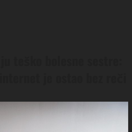
lju teško bolesne sestre:
 internet je ostao bez reči