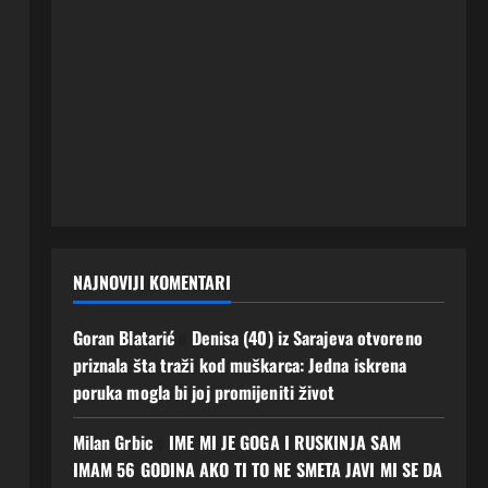
NAJNOVIJI KOMENTARI
Goran Blatarić
o
Denisa (40) iz Sarajeva otvoreno
priznala šta traži kod muškarca: Jedna iskrena
poruka mogla bi joj promijeniti život
Milan Grbic
o
IME MI JE GOGA I RUSKINJA SAM
IMAM 56 GODINA AKO TI TO NE SMETA JAVI MI SE DA