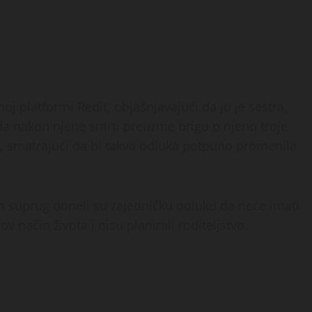
oj platformi Redit, objašnjavajući da ju je sestra,
da nakon njene smrti preuzme brigu o njeno troje
ev, smatrajući da bi takva odluka potpuno promenila
en suprug doneli su zajedničku odluku da neće imati
ov način života i nisu planirali roditeljstvo.