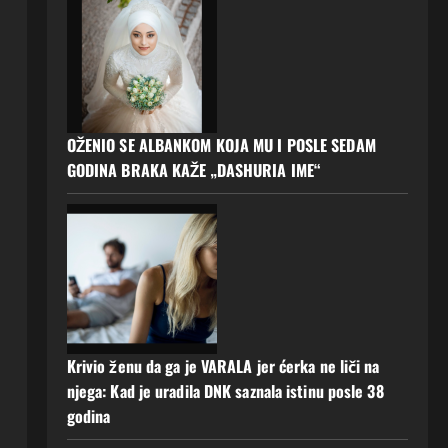
OŽENIO SE ALBANKOM KOJA MU I POSLE SEDAM
GODINA BRAKA KAŽE „DASHURIA IME“
Krivio ženu da ga je VARALA jer ćerka ne liči na
njega: Kad je uradila DNK saznala istinu posle 38
godina