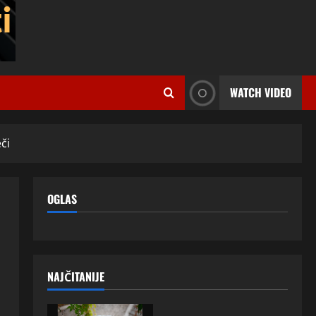
WATCH VIDEO
či
OGLAS
NAJČITANIJE