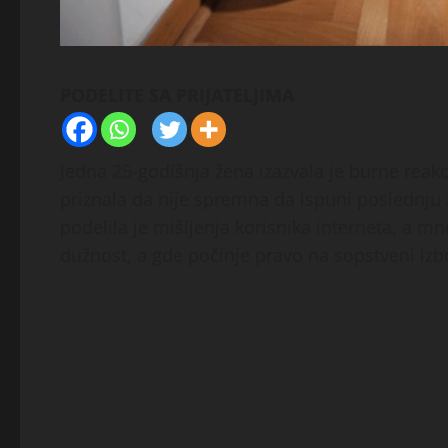
PODELITE SA PRIJATELJIMA
Jedna 25-godišnja žena izazvala je burne rea
priznala da nije spremna da ispuni poslednju 
podelila je mišljenja korisnika interneta, a mn
dužnost, a gde počinje pravo na sopstveni izb