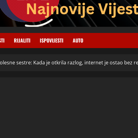
STI
RIJALITI
ISPOVIJESTI
AUTO
olesne sestre: Kada je otkrila razlog, internet je ostao bez re