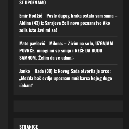
SE UPOZNAMO
Emir Hodžić
o
Posle dugog braka ostala sam sama –
Aldina (43) iz Sarajeva želi novo poznanstvo Ako
zelis isto Javi mi se!
Mato pavlović
o
Milena: – Živim na selu, UZGAJAM
POVRĆE, mnogi mi se smiju i NEĆE DA BUDU
SAMNOM. Želim da se udam!-
Janko
o
Rada (38) iz Novog Sada otvorila je srce:
„Možda baš ovdje upoznam muškarca kojeg dugo
čekam“
STRANICE