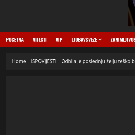
POCETNA
VIJESTI
VIP
LJUBAV&VEZE
ZANIMLJIVO
Home
ISPOVIJESTI
Odbila je poslednju želju teško b