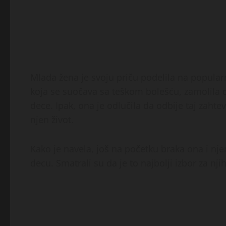
Mlada žena je svoju priču podelila na popularn
koja se suočava sa teškom bolešću, zamolila 
dece. Ipak, ona je odlučila da odbije taj zaht
njen život.
Kako je navela, još na početku braka ona i nj
decu. Smatrali su da je to najbolji izbor za njih