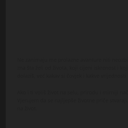
Ne zanimaju me prolazne avanture niti neozbil
zna šta želi od života, koji cijeni iskrenost i 
dolaziš, već kakav si čovjek i kakve vrijednosti
Ako i ti voliš život na selu, prirodu i mirnij
Vjerujem da se najljepše životne priče stvaraju
na život.