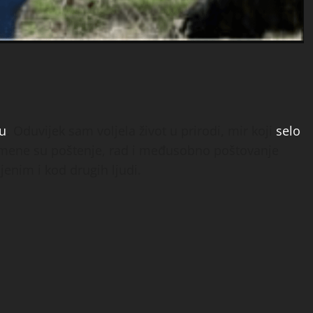
lu
. Oduvijek sam voljela život u prirodi, mir koji
selo
a mene su poštenje, rad i međusobno poštovanje
ijenim i kod drugih ljudi.