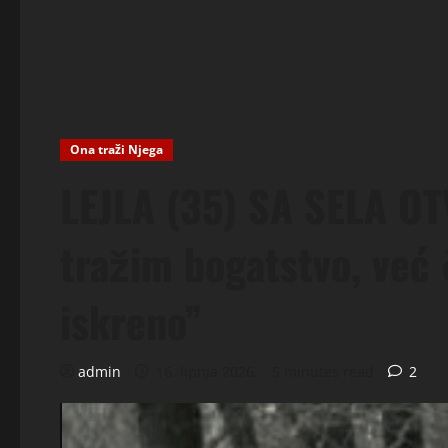
Ona traži Njega
LEJLA (35) SA SELA OT
tražim bogatstvo, već 
iskreno”
admin
16. lipnja 2026.
5 minutes read
2