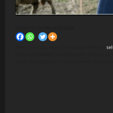
PODELITE SA PRIJATELJIMA
Zovem se Lejla, imam 35 godina i živim na
se
pruža i vrijednosti na kojima sam odrasla. Z
uvijek bili najvažniji, a upravo takve osobine c