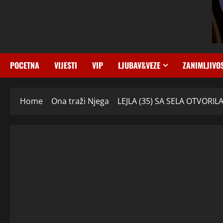
POCETNA
VIJESTI
VIP
LJUBAV&VEZE
ZANIMLJIVO
Home
Ona traži Njega
LEJLA (35) SA SELA OTVORILA 