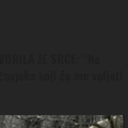
VORILA JE SRCE: “Ne
čovjeka koji će me voljeti