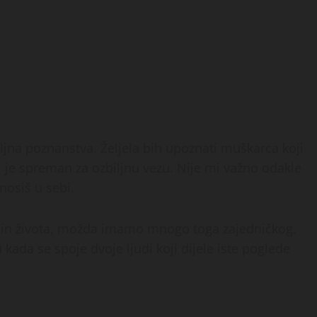
jna poznanstva. Željela bih upoznati muškarca koji
koji je spreman za ozbiljnu vezu. Nije mi važno odakle
 nosiš u sebi.
i način života, možda imamo mnogo toga zajedničkog.
 kada se spoje dvoje ljudi koji dijele iste poglede