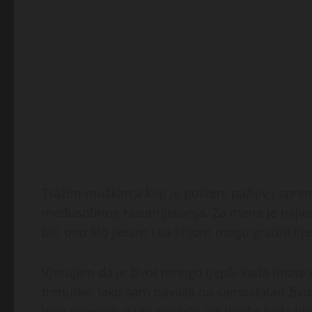
Tražim muškarca koji je pošten, pažljiv i sp
međusobnog razumijevanja. Za mene je najv
biti ono što jesam i sa kojom mogu graditi li
Vjerujem da je život mnogo ljepši kada imate n
trenutke. Iako sam navikla na samostalan živ
ipak osjećam da bi sve bilo još ljepše kada bi