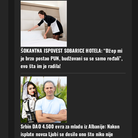
ŠOKANTNA ISPOVEST SOBARICE HOTELA: “Džep mi
je brzo postao PUN, budžovani su se samo ređali”,
evo šta im je radila!
Srbin DAO 4.500 evra za mladu iz Albanije: Nakon
isplate novca Ljubi se desilo ono što niko nije