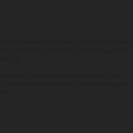
olim jednostavan način života i vjerujem da se prava
suz i velike riječi, već osoba sa kojom mogu dijeliti
udućnost.
odgovorna. Uživam u prirodi, svježem zraku i miru
ma. Volim porodičnu atmosferu, druženja sa dragim
jenim.