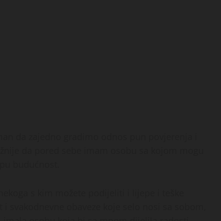
reman da zajedno gradimo odnos pun povjerenja i
ažnije da pored sebe imam osobu sa kojom mogu
jepu budućnost.
ekoga s kim možete podijeliti i lijepe i teške
ot i svakodnevne obaveze koje selo nosi sa sobom,
h imala osobu koja bi sa mnom dijelila radosti,