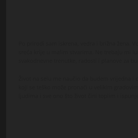
Po prirodi sam iskrena, vedra i brižna žena. V
sreća krije u malim stvarima. Ne trebaju mi luk
svakodnevne trenutke, radosti i planove za b
Život na selu me naučio da budem vrijedna i 
koji se teško može pronaći u velikim gradovi
ljudima i sve ono što život čini toplim i ispun