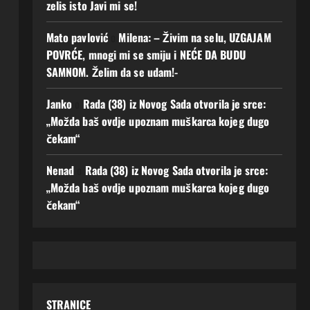
zelis isto Javi mi se!
Mato pavlović
o
Milena: – Živim na selu, UZGAJAM
POVRĆE, mnogi mi se smiju i NEĆE DA BUDU
SAMNOM. Želim da se udam!-
Janko
o
Rada (38) iz Novog Sada otvorila je srce:
„Možda baš ovdje upoznam muškarca kojeg dugo
čekam“
Nenad
o
Rada (38) iz Novog Sada otvorila je srce:
„Možda baš ovdje upoznam muškarca kojeg dugo
čekam“
STRANICE