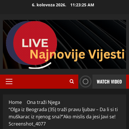
Skip
6. kolovoza 2026.
11:23:26 AM
to
content
WATCH VIDEO
Primary
Menu
Home
Ona traži Njega
“Olga iz Beograda (35) traži pravu ljubav – Da li si ti
muškarac iz njenog sna?”Ako mislis da jesi Javi se!
Screenshot_4077