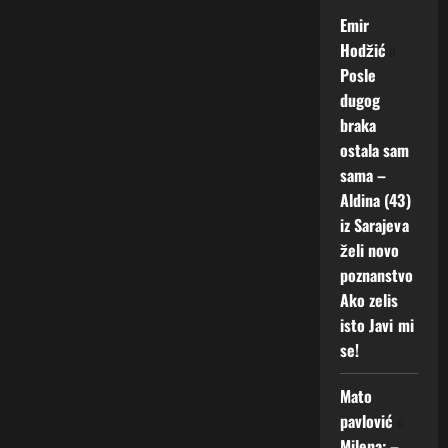
Emir
Hodžić
o
Posle
dugog
braka
ostala sam
sama –
Aldina (43)
iz Sarajeva
želi novo
poznanstvo
Ako zelis
isto Javi mi
se!
Mato
pavlović
o
Milena: –