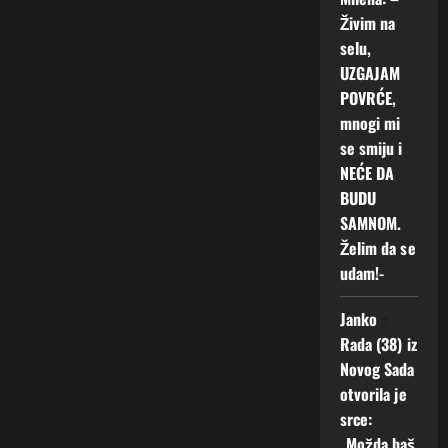
Živim na
selu,
UZGAJAM
POVRĆE,
mnogi mi
se smiju i
NEĆE DA
BUDU
SAMNOM.
Želim da se
udam!-
Janko
o
Rada (38) iz
Novog Sada
otvorila je
srce:
„Možda baš