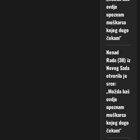
ovdje
upoznam
muškarca
kojeg dugo
čekam“
Nenad
o
Rada (38) iz
Novog Sada
otvorila je
srce:
„Možda baš
ovdje
upoznam
muškarca
kojeg dugo
čekam“