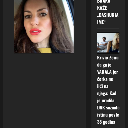
BRAKA
KAŽE
„DASHURIA
IME“
Krivio ženu
da ga je
VARALA jer
ćerka ne
liči na
njega: Kad
je uradila
DNK saznala
istinu posle
38 godina