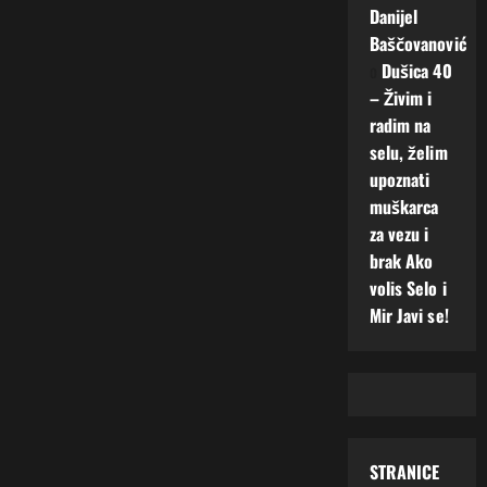
Danijel
Baščovanović
o
Dušica 40
– Živim i
radim na
selu, želim
upoznati
muškarca
za vezu i
brak Ako
volis Selo i
Mir Javi se!
STRANICE