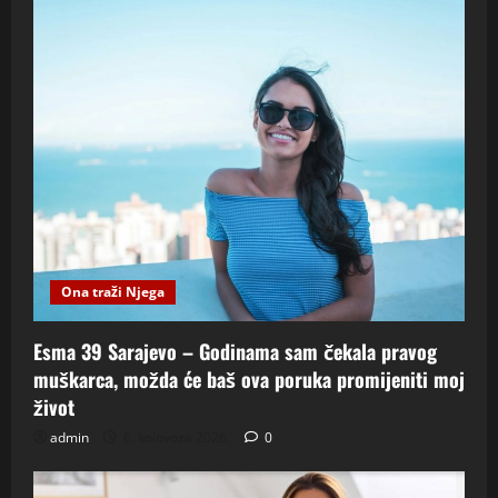
Ona traži Njega
Esma 39 Sarajevo – Godinama sam čekala pravog
muškarca, možda će baš ova poruka promijeniti moj
život
admin
6. kolovoza 2026.
0