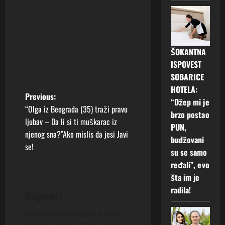
ŠOKANTNA
ISPOVEST
SOBARICE
HOTELA:
P
Previous:
“Džep mi je
“Olga iz Beograda (35) traži pravu
brzo postao
o
ljubav – Da li si ti muškarac iz
PUN,
njenog sna?”Ako mislis da jesi Javi
s
budžovani
se!
su se samo
t
ređali”, evo
šta im je
n
radila!
Odgovori
a
Vaša adresa e-pošte neće