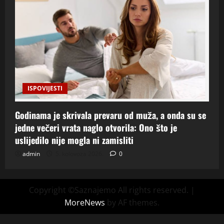
ISPOVIJESTI
Godinama je skrivala prevaru od muža, a onda su se
jedne večeri vrata naglo otvorila: Ono što je
uslijedilo nije mogla ni zamisliti
admin
5. kolovoza 2026.
0
Copyright ©Saznajemo All rights reserved.
|
MoreNews
by AF themes.