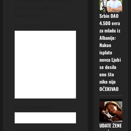
v
biti objavljena.
Obavezna
polja su označena sa
*
i
(obavezno)
Srbin DAO
g
4.500 evra
Komentar
* (obavezno)
za mladu iz
a
Albanije:
Nakon
t
isplate
i
novca Ljubi
se desilo
o
ono što
niko nije
n
OČEKIVAO
Ime
* (obavezno)
UDATE ŽENE
E-pošta
* (obavezno)