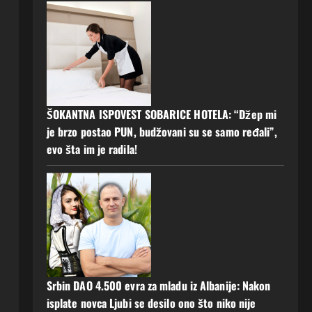
ŠOKANTNA ISPOVEST SOBARICE HOTELA: “Džep mi
je brzo postao PUN, budžovani su se samo ređali”,
evo šta im je radila!
Srbin DAO 4.500 evra za mladu iz Albanije: Nakon
isplate novca Ljubi se desilo ono što niko nije