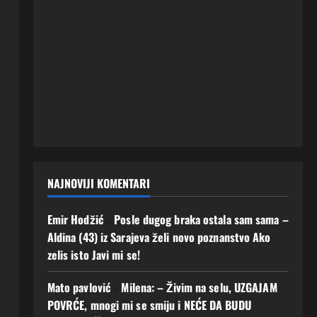
NAJNOVIJI KOMENTARI
Emir Hodžić
o
Posle dugog braka ostala sam sama –
Aldina (43) iz Sarajeva želi novo poznanstvo Ako
zelis isto Javi mi se!
Mato pavlović
o
Milena: – Živim na selu, UZGAJAM
POVRĆE, mnogi mi se smiju i NEĆE DA BUDU