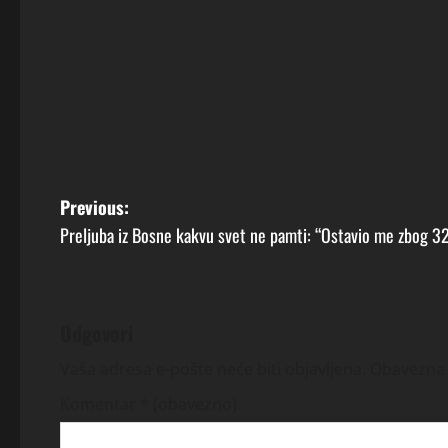
P
Previous:
Preljuba iz Bosne kakvu svet ne pamti: “Ostavio me zbog 32 g
o
s
t
Odgovori
n
Vaša adresa e-pošte neće biti objavljena.
Obavezna 
Komentar
* (obavezno)
a