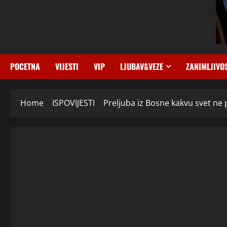
POCETNA
VIJESTI
VIP
LJUBAV&VEZE
ZANIMLJIVO
Home
ISPOVIJESTI
Preljuba iz Bosne kakvu svet ne p