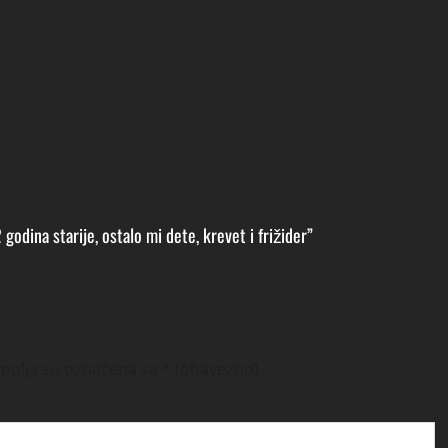
odina starije, ostalo mi dete, krevet i frižider”
polja su označena sa
* (obavezno)