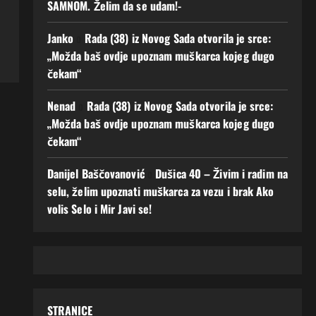
SAMNOM. Želim da se udam!-
Janko
o
Rada (38) iz Novog Sada otvorila je srce:
„Možda baš ovdje upoznam muškarca kojeg dugo
čekam“
Nenad
o
Rada (38) iz Novog Sada otvorila je srce:
„Možda baš ovdje upoznam muškarca kojeg dugo
čekam“
Danijel Baščovanović
o
Dušica 40 – Živim i radim na
selu, želim upoznati muškarca za vezu i brak Ako
volis Selo i Mir Javi se!
STRANICE