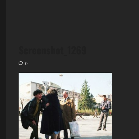
Screenshot_1269
0